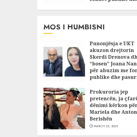
pasuri të
pajustifikuar
JULY 24, 2025
MOS I HUMBISNI
Punonjësja e UKT
akuzon drejtorin
Skerdi Drenova d
“bosen” Joana Nan
për abuzim me fo
publike dhe pasuri
pajustifikuar
Prokuroria jep
JULY 24, 2025
pretencën, ja çfar
dënimi kërkon pë
Mariela dhe Anton
Berishën
MARCH 25, 2025