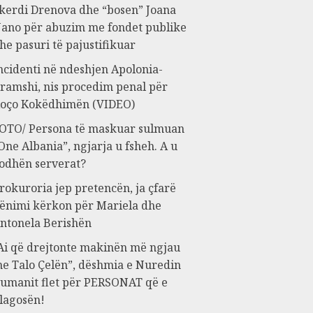
kerdi Drenova dhe “bosen” Joana
ano për abuzim me fondet publike
he pasuri të pajustifikuar
ncidenti në ndeshjen Apolonia-
ramshi, nis procedim penal për
oço Kokëdhimën (VIDEO)
OTO/ Persona të maskuar sulmuan
One Albania”, ngjarja u fsheh. A u
odhën serverat?
rokuroria jep pretencën, ja çfarë
ënimi kërkon për Mariela dhe
ntonela Berishën
Ai që drejtonte makinën më ngjau
e Talo Çelën”, dëshmia e Nuredin
umanit flet për PERSONAT që e
lagosën!