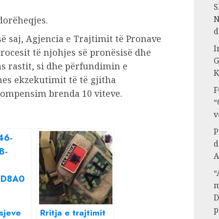
S
N
 dorëheqjes.
d
ë saj, Agjencia e Trajtimit të Pronave
I
rocesit të njohjes së pronësisë dhe
G
 rastit, si dhe përfundimin e
K
s ekzekutimit të të gjitha
F
kompensim brenda 10 viteve.
“
v
P
d
A
“
m
D
p
sjeve
Rritja e trajtimit