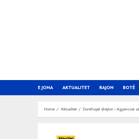
Skip
to
content
E JONA
AKTUALITET
RAJON
BOTË
Home
Aktualitet
Dorëhiqet drejtori i Agjencisë s
Aktualitet