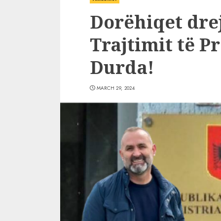
Dorëhiqet drej
Trajtimit të P
Durda!
MARCH 29, 2024