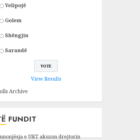
Velipojë
Golem
Shëngjin
Sarandë
View Results
olls Archive
TË FUNDIT
unonjësja e UKT akuzon drejtorin