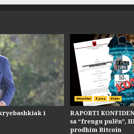
Aktualitet
E jona
Slider
kryebashkiak i
RAPORTI KONFIDENC
sa “frengu pulën”, H
prodhim Bitcoin