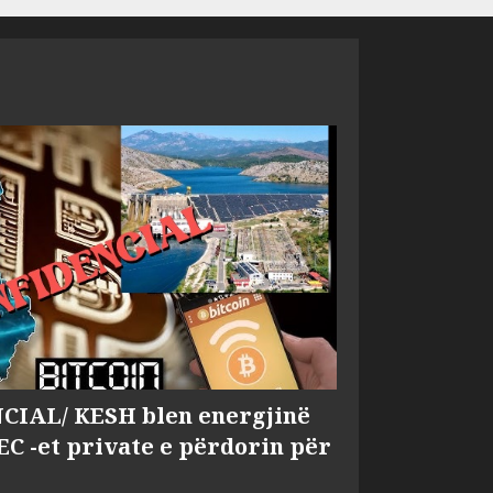
IAL/ KESH blen energjinë
EC -et private e përdorin për