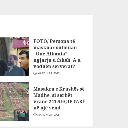
FOTO/ Persona të
maskuar sulmuan
“One Albania”,
ngjarja u fsheh. A u
vodhën serverat?
MARCH 25, 2025
Masakra e Krushës së
Madhe, si serbët
vranë 243 SHQIPTARË
në një vend
MARCH 25, 2025