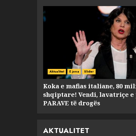
Aktualitet
E jona
Slider
Koka e mafias italiane, 80 mi
shqiptare! Vendi, lavatriçe e
PARAVE të drogës
AKTUALITET