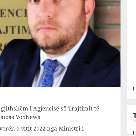
P
gjithshëm i Agjencisë së Trajtimit të
 sipas VoxNews.
erën e vitit 2022 nga Ministri i
P