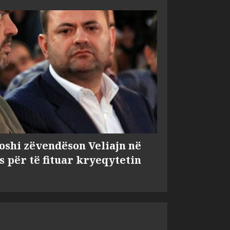
shi zëvendëson Veliajn në
s për të fituar kryeqytetin