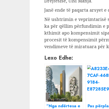
Drejtësisë, Ulsi Manja.
Janë ende të paqarta arsyet e
Në ushtrimin e veprimtarisë s
ka për qëllim përfundimin e p
kthimit apo kompensimit sipas
procesit të kompensimit përme
vendimeve të miratuara për 
Lexo Edhe:
“Nga ndërtesa e
Pas përpla