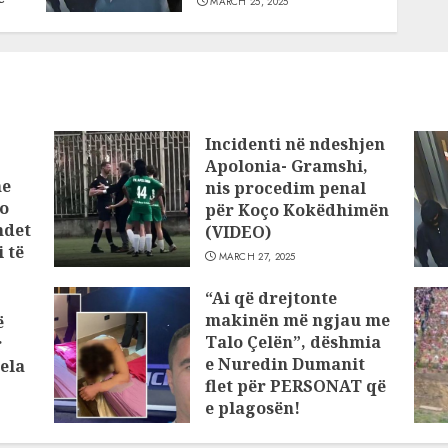
MARCH 25, 2025
Incidenti në ndeshjen
Apolonia- Gramshi,
he
nis procedim penal
o
për Koço Kokëdhimën
ndet
(VIDEO)
 të
MARCH 27, 2025
“Ai që drejtonte
makinën më ngjau me
ë
Talo Çelën”, dëshmia
r
e Nuredin Dumanit
ela
flet për PERSONAT që
e plagosën!
MARCH 25, 2025