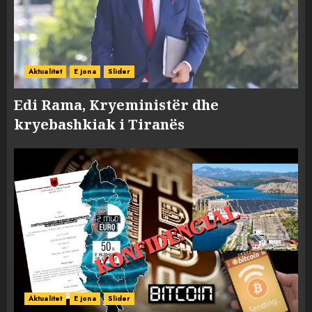
Aktualitet
E jona
Slider
Edi Rama, Kryeministër dhe
kryebashkiak i Tiranës
Aktualitet
E jona
Slider