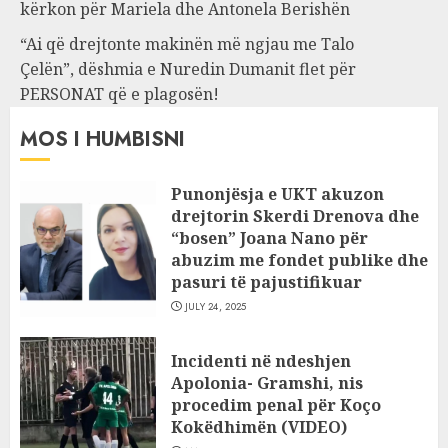
kërkon për Mariela dhe Antonela Berishën
“Ai që drejtonte makinën më ngjau me Talo
Çelën”, dëshmia e Nuredin Dumanit flet për
PERSONAT që e plagosën!
MOS I HUMBISNI
Punonjësja e UKT akuzon
drejtorin Skerdi Drenova dhe
“bosen” Joana Nano për
abuzim me fondet publike dhe
pasuri të pajustifikuar
JULY 24, 2025
Incidenti në ndeshjen
Apolonia- Gramshi, nis
procedim penal për Koço
Kokëdhimën (VIDEO)