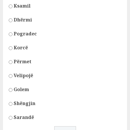
Ksamil
Dhërmi
Pogradec
Korcë
Përmet
Velipojë
Golem
Shëngjin
Sarandë