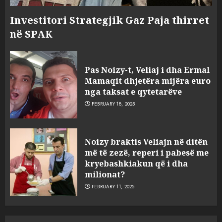
Investitori Strategjik Gaz Paja thirret
në SPAK
Pas Noizy-t, Veliaj i dha Ermal
Mamaqit dhjetëra mijëra euro
nga taksat e qytetarëve
FEBRUARY 18, 2025
FOTO/ Persona të maskuar
Noizy braktis Veliajn në ditën
sulmuan “One Albania”,
më të zezë, reperi i pabesë me
ngjarja u fsheh. A u vodhën
kryebashkiakun që i dha
serverat?
milionat?
3
MARCH 25, 2025
FEBRUARY 11, 2025
Prokuroria jep pretencën, ja
çfarë dënimi kërkon për