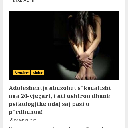
READ MORE
Aktualitet
Slider
Adoleshentja abuzohet s*ksualisht
nga 20-vjeçari, i ati ushtron dhunë
psikologjike ndaj saj pasi u
p*rdhunua!
MARCH 24, 2025