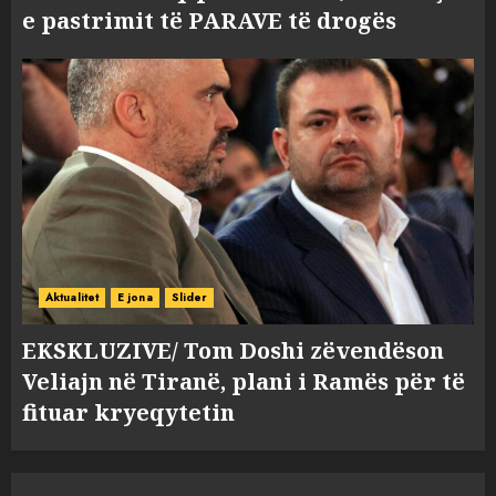
e pastrimit të PARAVE të drogës
Aktualitet
E jona
Slider
EKSKLUZIVE/ Tom Doshi zëvendëson
Veliajn në Tiranë, plani i Ramës për të
fituar kryeqytetin