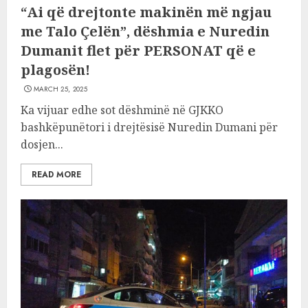
“Ai që drejtonte makinën më ngjau
me Talo Çelën”, dëshmia e Nuredin
Dumanit flet për PERSONAT që e
plagosën!
MARCH 25, 2025
Ka vijuar edhe sot dëshminë në GJKKO
bashkëpunëtori i drejtësisë Nuredin Dumani për
dosjen...
READ MORE