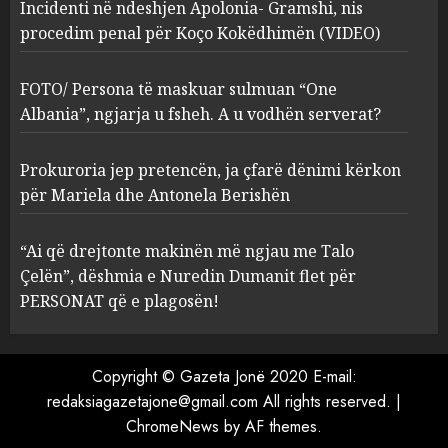
Incidenti në ndeshjen Apolonia- Gramshi, nis
procedim penal për Koço Kokëdhimën (VIDEO)
FOTO/ Persona të maskuar
sulmuan “One Albania”,
ngjarja u fsheh. A u vodhën
FOTO/ Persona të maskuar sulmuan “One
serverat?
Albania”, ngjarja u fsheh. A u vodhën serverat?
3
MARCH 25, 2025
Prokuroria jep pretencën, ja çfarë dënimi kërkon
Prokuroria jep pretencën, ja
për Mariela dhe Antonela Berishën
çfarë dënimi kërkon për
Mariela dhe Antonela
“Ai që drejtonte makinën më ngjau me Talo
Berishën
Çelën”, dëshmia e Nuredin Dumanit flet për
4
MARCH 25, 2025
PERSONAT që e plagosën!
“Ai që drejtonte makinën më
ngjau me Talo Çelën”,
Copyright © Gazeta Jonë 2020 E-mail:
dëshmia e Nuredin Dumanit
redaksiagazetajone@gmail.com
All rights reserved.
|
flet për PERSONAT që e
ChromeNews
by AF themes.
plagosën!
5