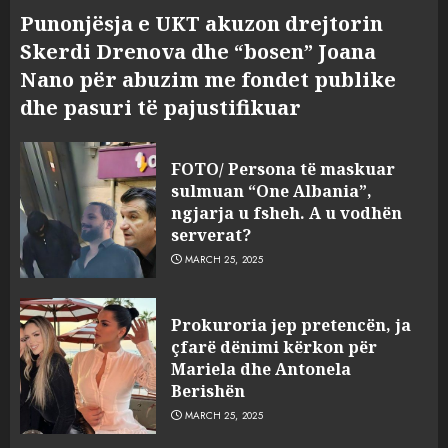
Punonjësja e UKT akuzon drejtorin
Skerdi Drenova dhe “bosen” Joana
Nano për abuzim me fondet publike
dhe pasuri të pajustifikuar
FOTO/ Persona të maskuar
sulmuan “One Albania”,
ngjarja u fsheh. A u vodhën
serverat?
MARCH 25, 2025
Prokuroria jep pretencën, ja
çfarë dënimi kërkon për
Mariela dhe Antonela
Berishën
MARCH 25, 2025