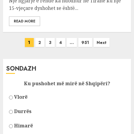
Një ngjarje e rëndë ka ndodhur në Tiranë ku një
15-vjeçare dyshohet se është...
READ MORE
Posts
1
2
3
4
…
951
Next
pagination
SONDAZH
Ku pushohet më mirë në Shqipëri?
Vlorë
Durrës
Himarë