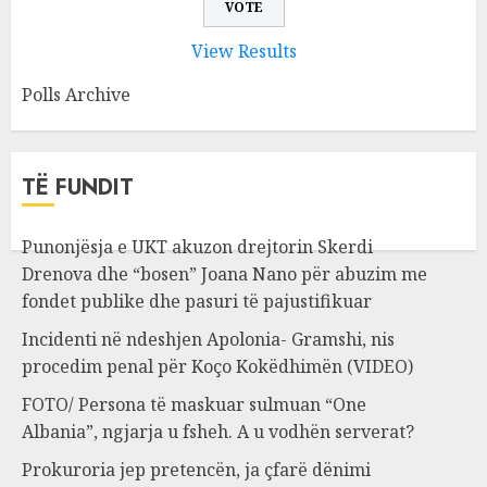
View Results
Polls Archive
TË FUNDIT
Punonjësja e UKT akuzon drejtorin Skerdi
Drenova dhe “bosen” Joana Nano për abuzim me
fondet publike dhe pasuri të pajustifikuar
Incidenti në ndeshjen Apolonia- Gramshi, nis
procedim penal për Koço Kokëdhimën (VIDEO)
FOTO/ Persona të maskuar sulmuan “One
Albania”, ngjarja u fsheh. A u vodhën serverat?
Prokuroria jep pretencën, ja çfarë dënimi