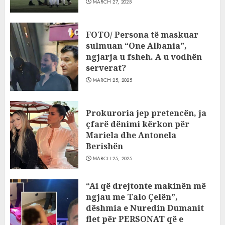
MARCH 27, 2025
FOTO/ Persona të maskuar
sulmuan “One Albania”,
ngjarja u fsheh. A u vodhën
serverat?
MARCH 25, 2025
Prokuroria jep pretencën, ja
çfarë dënimi kërkon për
Mariela dhe Antonela
Berishën
MARCH 25, 2025
“Ai që drejtonte makinën më
ngjau me Talo Çelën”,
dëshmia e Nuredin Dumanit
flet për PERSONAT që e