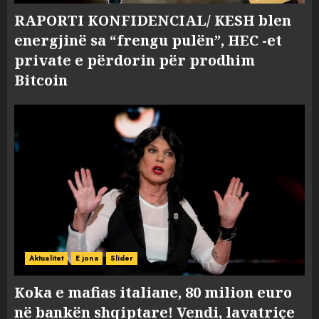
RAPORTI KONFIDENCIAL/ KESH blen
energjinë sa “frengu pulën”, HEC -et
private e përdorin për prodhim
Bitcoin
Aktualitet
E jona
Slider
Koka e mafias italiane, 80 milion euro
në bankën shqiptare! Vendi, lavatriçe