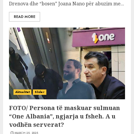
Drenova dhe “bosen” Joana Nano për abuzim me...
READ MORE
Aktualitet
Slider
FOTO/ Persona të maskuar sulmuan
“One Albania”, ngjarja u fsheh. A u
vodhën serverat?
MARCH 25, 2025