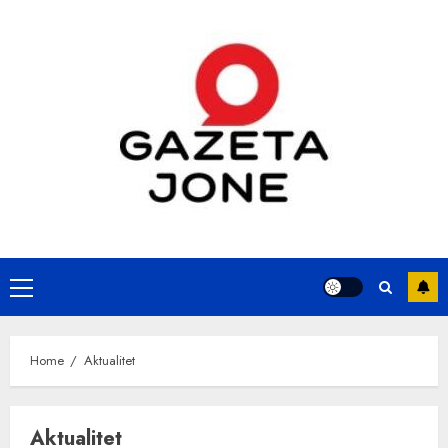
Skip
to
content
Primary
Menu
Home
Aktualitet
Aktualitet