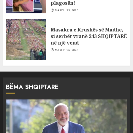
plagosën!
MARCH 25, 2025
Masakra e Krushës së Madhe,
si serbët vranë 243 SHQIPTARË
në një vend
MARCH 25, 2025
BËMA SHQIPTARE