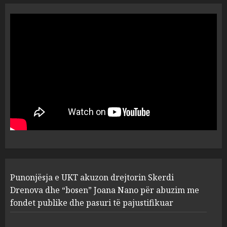
“Ai që drejtonte makinën më
ngjau me Talo Çelën”,
dëshmia e Nuredin Dumanit
flet për PERSONAT që e
plagosën!
5
MARCH 25, 2025
Punonjësja e UKT akuzon
drejtorin Skerdi Drenova dhe
“bosen” Joana Nano për
abuzim me fondet publike dhe
pasuri të pajustifikuar
1
JULY 24, 2025
Incidenti në ndeshjen
Punonjësja e UKT akuzon drejtorin Skerdi
Apolonia- Gramshi, nis
procedim penal për Koço
Drenova dhe “bosen” Joana Nano për abuzim me
Kokëdhimën (VIDEO)
fondet publike dhe pasuri të pajustifikuar
2
MARCH 27, 2025