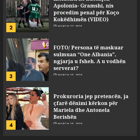
Apolonia- Gramshi, nis
procedim penal për Koço
Kokëdhimën (VIDEO)
2
MARCH 27, 2025
FOTO/ Persona të maskuar
sulmuan “One Albania”,
ngjarja u fsheh. A u vodhën
serverat?
3
MARCH 25, 2025
Prokuroria jep pretencën, ja
çfarë dënimi kërkon për
Mariela dhe Antonela
Berishën
4
MARCH 25, 2025