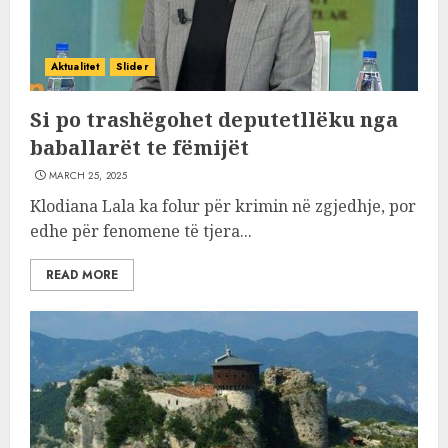
Aktualitet
Slider
Si po trashëgohet deputetllëku nga
baballarët te fëmijët
MARCH 25, 2025
Klodiana Lala ka folur për krimin në zgjedhje, por
edhe për fenomene të tjera...
READ MORE