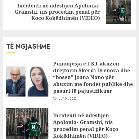
Incidenti në ndeshjen Apolonia-
Next
Gramshi, nis procedim penal për
post:
Koço Kokëdhimën (VIDEO)
TË NGJASHME
Punonjësja e UKT akuzon
drejtorin Skerdi Drenova dhe
“bosen” Joana Nano për
abuzim me fondet publike dhe
pasuri të pajustifikuar
JULY 24, 2025
Incidenti në ndeshjen
Apolonia- Gramshi, nis
procedim penal për Koço
Kokëdhimën (VIDEO)