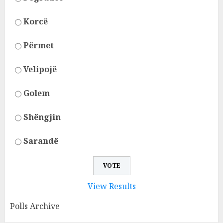
Korcë
Përmet
Velipojë
Golem
Shëngjin
Sarandë
View Results
Polls Archive