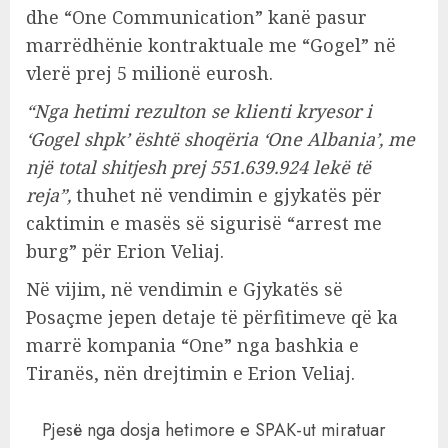
dhe “One Communication” kanë pasur
marrëdhënie kontraktuale me “Gogel” në
vlerë prej 5 milionë eurosh.
“Nga hetimi rezulton se klienti kryesor i
‘Gogel shpk’ është shoqëria ‘One Albania’, me
një total shitjesh prej 551.639.924 lekë të
reja”,
thuhet në vendimin e gjykatës për
caktimin e masës së sigurisë “arrest me
burg” për Erion Veliaj.
Në vijim, në vendimin e Gjykatës së
Posaçme jepen detaje të përfitimeve që ka
marrë kompania “One” nga bashkia e
Tiranës, nën drejtimin e Erion Veliaj.
Pjesë nga dosja hetimore e SPAK-ut miratuar