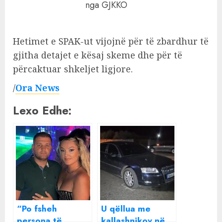
nga GJKKO
Hetimet e SPAK-ut vijojnë për të zbardhur të
gjitha detajet e kësaj skeme dhe për të
përcaktuar shkeljet ligjore.
/
Ora News
Lexo Edhe:
“Po fsheh
U qëllua me
persona të
kallashnikov në