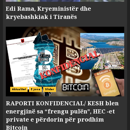
Edi Rama, Kryeministër dhe
kryebashkiak i Tiranës
Aktualitet
E jona
Slider
RAPORTI KONFIDENCIAL/ KESH blen
energjinë sa “frengu pulën”, HEC -et
private e përdorin për prodhim
Bitcoin