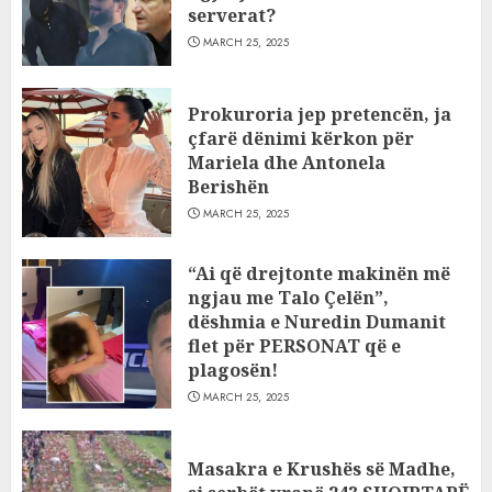
serverat?
MARCH 25, 2025
Prokuroria jep pretencën, ja
çfarë dënimi kërkon për
Mariela dhe Antonela
Berishën
MARCH 25, 2025
“Ai që drejtonte makinën më
ngjau me Talo Çelën”,
dëshmia e Nuredin Dumanit
flet për PERSONAT që e
plagosën!
MARCH 25, 2025
Masakra e Krushës së Madhe,