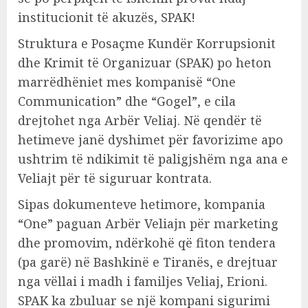
institucionit të akuzës, SPAK!
Struktura e Posaçme Kundër Korrupsionit
dhe Krimit të Organizuar (SPAK) po heton
marrëdhëniet mes kompanisë “One
Communication” dhe “Gogel”, e cila
drejtohet nga Arbër Veliaj. Në qendër të
hetimeve janë dyshimet për favorizime apo
ushtrim të ndikimit të paligjshëm nga ana e
Veliajt për të siguruar kontrata.
Sipas dokumenteve hetimore, kompania
“One” paguan Arbër Veliajn për marketing
dhe promovim, ndërkohë që fiton tendera
(pa garë) në Bashkinë e Tiranës, e drejtuar
nga vëllai i madh i familjes Veliaj, Erioni.
SPAK ka zbuluar se një kompani sigurimi