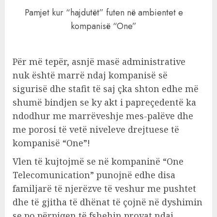
Pamjet kur “hajdutët” futen në ambientet e
kompanisë “One”
Për më tepër, asnjë masë administrative
nuk është marrë ndaj kompanisë së
sigurisë dhe stafit të saj çka shton edhe më
shumë bindjen se ky akt i papreçedentë ka
ndodhur me marrëveshje mes-palëve dhe
me porosi të vetë niveleve drejtuese të
kompanisë “One”!
Vlen të kujtojmë se në kompaninë “One
Telecomunication” punojnë edhe disa
familjarë të njerëzve të veshur me pushtet
dhe të gjitha të dhënat të çojnë në dyshimin
se po përpiqen të fshehin provat ndaj