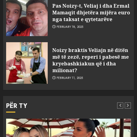
Pas Noizy-t, Veliaj i dha Ermal
Mamaqit dhjetëra mijëra euro
nga taksat e qytetarëve
FEBRUARY 18, 2025
FOTO/ Persona të maskuar
Noizy braktis Veliajn në ditën
sulmuan “One Albania”,
më të zezë, reperi i pabesë me
ngjarja u fsheh. A u vodhën
kryebashkiakun që i dha
serverat?
milionat?
3
MARCH 25, 2025
FEBRUARY 11, 2025
Prokuroria jep pretencën, ja
çfarë dënimi kërkon për
PËR TY
Mariela dhe Antonela
Berishën
4
MARCH 25, 2025