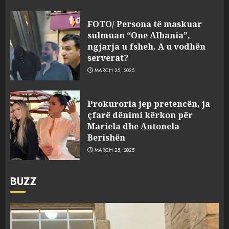
FOTO/ Persona të maskuar
sulmuan “One Albania”,
ngjarja u fsheh. A u vodhën
serverat?
MARCH 25, 2025
Prokuroria jep pretencën, ja
çfarë dënimi kërkon për
Mariela dhe Antonela
Berishën
MARCH 25, 2025
BUZZ