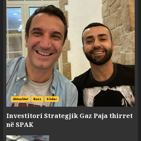
Aktualitet
Buzz
Slider
Investitori Strategjik Gaz Paja thirret
në SPAK