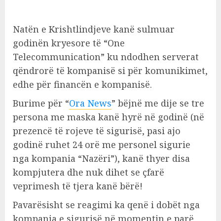
Natën e Krishtlindjeve kanë sulmuar
godinën kryesore të “One
Telecommunication” ku ndodhen serverat
qëndrorë të kompanisë si për komunikimet,
edhe për financën e kompanisë.
Burime për “
Ora News
” bëjnë me dije se tre
persona me maska kanë hyrë në godinë (në
prezencë të rojeve të sigurisë, pasi ajo
godinë ruhet 24 orë me personel sigurie
nga kompania “Nazëri”), kanë thyer disa
kompjutera dhe nuk dihet se çfarë
veprimesh të tjera kanë bërë!
Pavarësisht se reagimi ka qenë i dobët nga
kompania e sigurisë në momentin e parë,