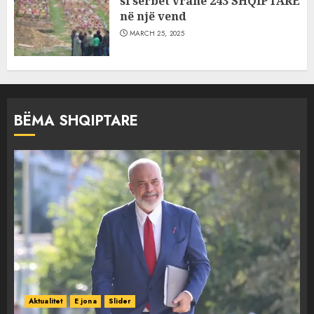
si serbët vranë 243 SHQIPTARË
në një vend
MARCH 25, 2025
BËMA SHQIPTARE
Aktualitet
E jona
Slider