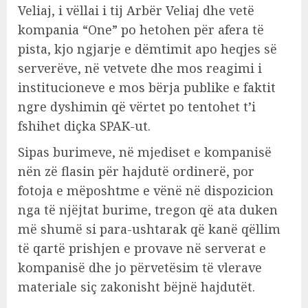
Veliaj, i vëllai i tij Arbër Veliaj dhe vetë
kompania “One” po hetohen për afera të
pista, kjo ngjarje e dëmtimit apo heqjes së
serverëve, në vetvete dhe mos reagimi i
institucioneve e mos bërja publike e faktit
ngre dyshimin që vërtet po tentohet t’i
fshihet diçka SPAK-ut.
Sipas burimeve, në mjediset e kompanisë
nën zë flasin për hajdutë ordinerë, por
fotoja e mëposhtme e vënë në dispozicion
nga të njëjtat burime, tregon që ata duken
më shumë si para-ushtarak që kanë qëllim
të qartë prishjen e provave në serverat e
kompanisë dhe jo përvetësim të vlerave
materiale siç zakonisht bëjnë hajdutët.