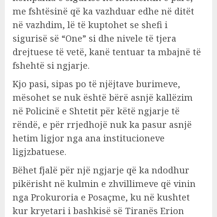
me fshtësinë që ka vazhduar edhe në ditët
në vazhdim, lë të kuptohet se shefi i
sigurisë së “One” si dhe nivele të tjera
drejtuese të vetë, kanë tentuar ta mbajnë të
fshehtë si ngjarje.
Kjo pasi, sipas po të njëjtave burimeve,
mësohet se nuk është bërë asnjë kallëzim
në Policinë e Shtetit për këtë ngjarje të
rëndë, e për rrjedhojë nuk ka pasur asnjë
hetim ligjor nga ana institucioneve
ligjzbatuese.
Bëhet fjalë për një ngjarje që ka ndodhur
pikërisht në kulmin e zhvillimeve që vinin
nga Prokuroria e Posaçme, ku në kushtet
kur kryetari i bashkisë së Tiranës Erion