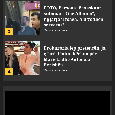
FOTO/ Persona të maskuar
sulmuan “One Albania”,
ngjarja u fsheh. A u vodhën
serverat?
3
MARCH 25, 2025
Prokuroria jep pretencën, ja
çfarë dënimi kërkon për
Mariela dhe Antonela
Berishën
4
MARCH 25, 2025
“Ai që drejtonte makinën më
ngjau me Talo Çelën”,
dëshmia e Nuredin Dumanit
flet për PERSONAT që e
plagosën!
5