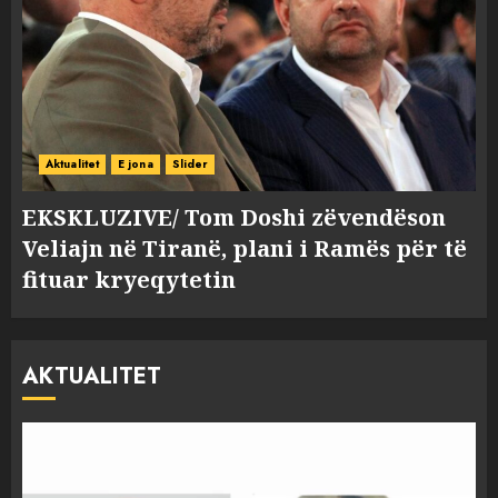
Aktualitet
E jona
Slider
EKSKLUZIVE/ Tom Doshi zëvendëson
Veliajn në Tiranë, plani i Ramës për të
fituar kryeqytetin
AKTUALITET