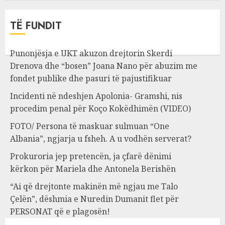
TË FUNDIT
Punonjësja e UKT akuzon drejtorin Skerdi
Drenova dhe “bosen” Joana Nano për abuzim me
fondet publike dhe pasuri të pajustifikuar
Incidenti në ndeshjen Apolonia- Gramshi, nis
procedim penal për Koço Kokëdhimën (VIDEO)
FOTO/ Persona të maskuar sulmuan “One
Albania”, ngjarja u fsheh. A u vodhën serverat?
Prokuroria jep pretencën, ja çfarë dënimi
kërkon për Mariela dhe Antonela Berishën
“Ai që drejtonte makinën më ngjau me Talo
Çelën”, dëshmia e Nuredin Dumanit flet për
PERSONAT që e plagosën!