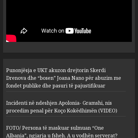
MARCH 25, 2025
Punonjësja e UKT akuzon
drejtorin Skerdi Drenova dhe
“bosen” Joana Nano për
abuzim me fondet publike dhe
pasuri të pajustifikuar
1
JULY 24, 2025
Incidenti në ndeshjen
Punonjësja e UKT akuzon drejtorin Skerdi
Apolonia- Gramshi, nis
procedim penal për Koço
Drenova dhe “bosen” Joana Nano për abuzim me
Kokëdhimën (VIDEO)
fondet publike dhe pasuri të pajustifikuar
2
MARCH 27, 2025
Incidenti në ndeshjen Apolonia- Gramshi, nis
procedim penal për Koço Kokëdhimën (VIDEO)
FOTO/ Persona të maskuar
sulmuan “One Albania”,
ngjarja u fsheh. A u vodhën
FOTO/ Persona të maskuar sulmuan “One
serverat?
Albania”, ngjarja u fsheh. A u vodhën serverat?