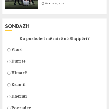
MARCH 27, 2025
SONDAZH
Ku pushohet më mirë në Shqipëri?
Vlorë
Durrës
Himarë
Ksamil
Dhërmi
Pogradec