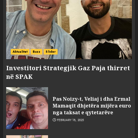
Aktualitet
Buzz
Slider
Investitori Strategjik Gaz Paja thirret
në SPAK
Pas Noizy-t, Veliaj i dha Ermal
Mamaqit dhjetëra mijëra euro
nga taksat e qytetarëve
FEBRUARY 18, 2025