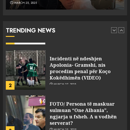
MARCH 25, 2025
Punonjësja e UKT akuzon
drejtorin Skerdi Drenova dhe
“bosen” Joana Nano për
abuzim me fondet publike dhe
TRENDING NEWS
pasuri të pajustifikuar
1
JULY 24, 2025
Incidenti në ndeshjen
Apolonia- Gramshi, nis
procedim penal për Koço
Kokëdhimën (VIDEO)
2
MARCH 27, 2025
FOTO/ Persona të maskuar
sulmuan “One Albania”,
ngjarja u fsheh. A u vodhën
serverat?
3
MARCH 25, 2025