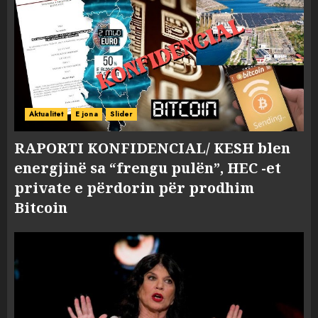
Aktualitet
E jona
Slider
RAPORTI KONFIDENCIAL/ KESH blen
energjinë sa “frengu pulën”, HEC -et
private e përdorin për prodhim
Bitcoin