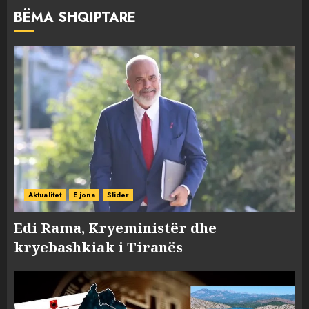
BËMA SHQIPTARE
Aktualitet
E jona
Slider
Edi Rama, Kryeministër dhe
kryebashkiak i Tiranës