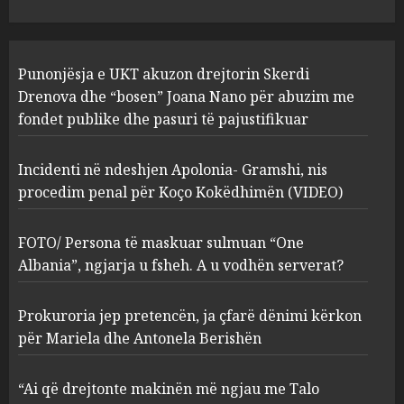
JULY 24, 2025
Incidenti në ndeshjen
Punonjësja e UKT akuzon drejtorin Skerdi
Apolonia- Gramshi, nis
procedim penal për Koço
Drenova dhe “bosen” Joana Nano për abuzim me
Kokëdhimën (VIDEO)
fondet publike dhe pasuri të pajustifikuar
2
MARCH 27, 2025
Incidenti në ndeshjen Apolonia- Gramshi, nis
procedim penal për Koço Kokëdhimën (VIDEO)
FOTO/ Persona të maskuar
sulmuan “One Albania”,
ngjarja u fsheh. A u vodhën
FOTO/ Persona të maskuar sulmuan “One
serverat?
Albania”, ngjarja u fsheh. A u vodhën serverat?
3
MARCH 25, 2025
Prokuroria jep pretencën, ja çfarë dënimi kërkon
Prokuroria jep pretencën, ja
për Mariela dhe Antonela Berishën
çfarë dënimi kërkon për
Mariela dhe Antonela
“Ai që drejtonte makinën më ngjau me Talo
Berishën