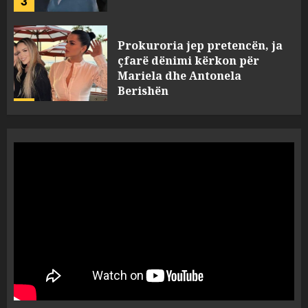
Prokuroria jep pretencën, ja
çfarë dënimi kërkon për
Mariela dhe Antonela
Berishën
4
MARCH 25, 2025
“Ai që drejtonte makinën më
ngjau me Talo Çelën”,
dëshmia e Nuredin Dumanit
flet për PERSONAT që e
plagosën!
5
MARCH 25, 2025
Punonjësja e UKT akuzon
drejtorin Skerdi Drenova dhe
“bosen” Joana Nano për
abuzim me fondet publike dhe
pasuri të pajustifikuar
1