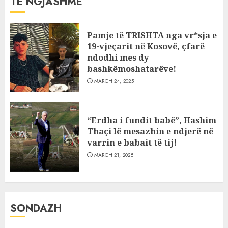
TË NGJASHME
Pamje të TRISHTA nga vr*sja e
19-vjeçarit në Kosovë, çfarë
ndodhi mes dy
bashkëmoshatarëve!
MARCH 24, 2025
“Erdha i fundit babë”, Hashim
Thaçi lë mesazhin e ndjerë në
varrin e babait të tij!
MARCH 21, 2025
SONDAZH