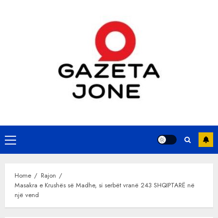
Skip
to
content
Primary
Menu
Home
Rajon
Masakra e Krushës së Madhe, si serbët vranë 243 SHQIPTARË në
një vend