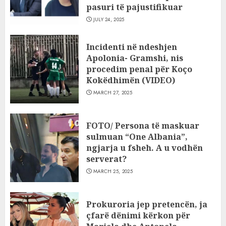
pasuri të pajustifikuar
JULY 24, 2025
Incidenti në ndeshjen
Apolonia- Gramshi, nis
procedim penal për Koço
Kokëdhimën (VIDEO)
MARCH 27, 2025
FOTO/ Persona të maskuar
sulmuan “One Albania”,
ngjarja u fsheh. A u vodhën
serverat?
MARCH 25, 2025
Prokuroria jep pretencën, ja
çfarë dënimi kërkon për