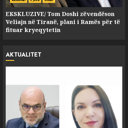
Aktualitet
E jona
Slider
EKSKLUZIVE/ Tom Doshi zëvendëson
Veliajn në Tiranë, plani i Ramës për të
fituar kryeqytetin
AKTUALITET