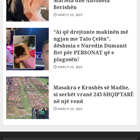
Mariela dhe Antonela
Berishën
MARCH 25, 2025
“Ai që drejtonte makinën më
ngjau me Talo Çelën”,
dëshmia e Nuredin Dumanit
flet për PERSONAT që e
plagosën!
MARCH 25, 2025
Masakra e Krushës së Madhe,
si serbët vranë 243 SHQIPTARË
në një vend
MARCH 25, 2025