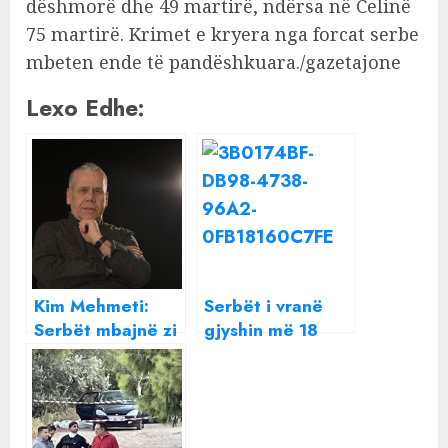
dëshmorë dhe 49 martirë, ndërsa në Celinë
75 martirë. Krimet e kryera nga forcat serbe
mbeten ende të pandëshkuara./gazetajone
Lexo Edhe:
Kim Mehmeti:
Serbët i vranë
Serbët mbajnë zi
gjyshin më 18
pse nuk vranë më
dhjetor, Modric
shumë
synon finalen për
shqiptarë?!
të: Nga lart bën
tifo për mua