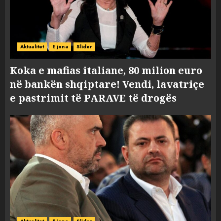
Aktualitet
E jona
Slider
Koka e mafias italiane, 80 milion euro
në bankën shqiptare! Vendi, lavatriçe
e pastrimit të PARAVE të drogës