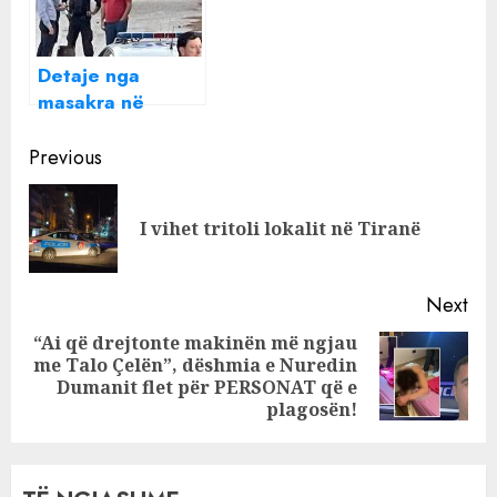
Detaje nga
masakra në
Greqi, si u vranë
Continue
6 shqiptarët
Previous
Reading
Pre
I vihet tritoli lokalit në Tiranë
pos
Next
“Ai që drejtonte makinën më ngjau
me Talo Çelën”, dëshmia e Nuredin
Next
Dumanit flet për PERSONAT që e
post:
plagosën!