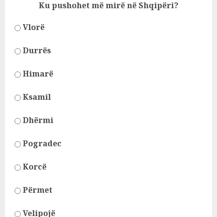
Ku pushohet më mirë në Shqipëri?
Vlorë
Durrës
Himarë
Ksamil
Dhërmi
Pogradec
Korcë
Përmet
Velipojë