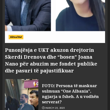
Aktualitet
Punonjësja e UKT akuzon drejtorin
Skerdi Drenova dhe “bosen” Joana
Nano për abuzim me fondet publike
dhe pasuri të pajustifikuar
FOTO/ Persona të maskuar
sulmuan “One Albania”,
ngjarja u fsheh. A u vodhën
serverat?
MARCH 25, 2025