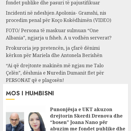
fondet publike dhe pasuri të pajustifikuar
Incidenti në ndeshjen Apolonia- Gramshi, nis
procedim penal për Koço Kokëdhimën (VIDEO)
FOTO/ Persona të maskuar sulmuan “One
Albania”, ngjarja u fsheh. A u vodhën serverat?
Prokuroria jep pretencën, ja çfarë dënimi
kërkon për Mariela dhe Antonela Berishën
“Ai që drejtonte makinën më ngjau me Talo
Çelën”, dëshmia e Nuredin Dumanit flet për
PERSONAT që e plagosën!
MOS I HUMBISNI
Punonjësja e UKT akuzon
drejtorin Skerdi Drenova dhe
“bosen” Joana Nano për
abuzim me fondet publike dhe