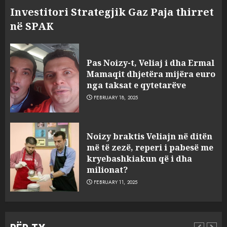
Investitori Strategjik Gaz Paja thirret
në SPAK
Pas Noizy-t, Veliaj i dha Ermal
Mamaqit dhjetëra mijëra euro
nga taksat e qytetarëve
FEBRUARY 18, 2025
FOTO/ Persona të maskuar
Noizy braktis Veliajn në ditën
sulmuan “One Albania”,
më të zezë, reperi i pabesë me
ngjarja u fsheh. A u vodhën
kryebashkiakun që i dha
serverat?
milionat?
3
MARCH 25, 2025
FEBRUARY 11, 2025
Prokuroria jep pretencën, ja
çfarë dënimi kërkon për