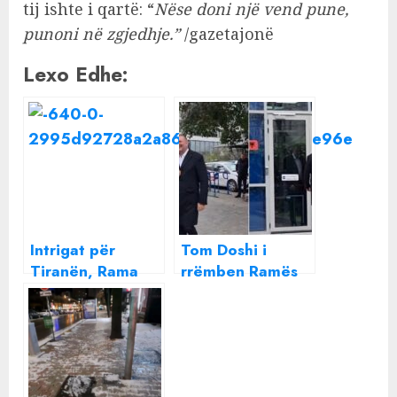
tij ishte i qartë: “
Nëse doni një vend pune,
punoni në zgjedhje.”
/gazetajonë
Lexo Edhe:
Intrigat për
Tom Doshi i
Tiranën, Rama
rrëmben Ramës
zëvendëson
komisionerin
Veliajn me
Ballukun,
kryebashkiaku e
lë kryeqytetin në