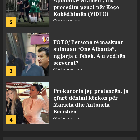
procedim penal për Koço
Kokëdhimën (VIDEO)
2
MARCH 27, 2025
FOTO/ Persona të maskuar
sulmuan “One Albania”,
ngjarja u fsheh. A u vodhën
serverat?
3
MARCH 25, 2025
Prokuroria jep pretencën, ja
çfarë dënimi kërkon për
Mariela dhe Antonela
Berishën
4
MARCH 25, 2025
“Ai që drejtonte makinën më