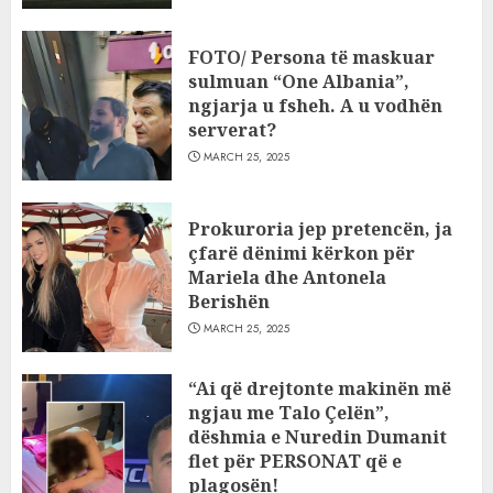
FOTO/ Persona të maskuar
sulmuan “One Albania”,
ngjarja u fsheh. A u vodhën
serverat?
MARCH 25, 2025
Prokuroria jep pretencën, ja
çfarë dënimi kërkon për
Mariela dhe Antonela
Berishën
MARCH 25, 2025
“Ai që drejtonte makinën më
ngjau me Talo Çelën”,
dëshmia e Nuredin Dumanit
flet për PERSONAT që e
plagosën!