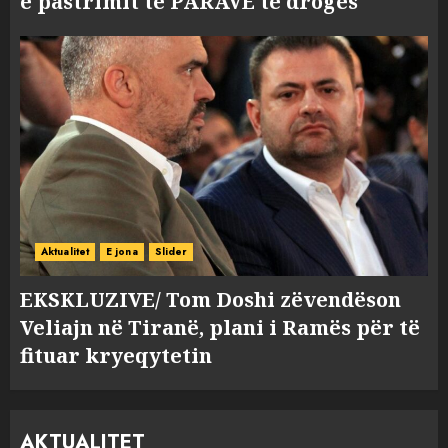
e pastrimit të PARAVE të drogës
Aktualitet
E jona
Slider
EKSKLUZIVE/ Tom Doshi zëvendëson
Veliajn në Tiranë, plani i Ramës për të
fituar kryeqytetin
AKTUALITET