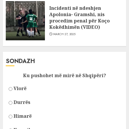
Incidenti në ndeshjen
Apolonia- Gramshi, nis
procedim penal për Koço
Kokëdhimën (VIDEO)
MARCH 27, 2025
SONDAZH
Ku pushohet më mirë në Shqipëri?
Vlorë
Durrës
Himarë