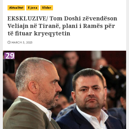
Aktualitet
E jona
Slider
EKSKLUZIVE/ Tom Doshi zëvendëson
Veliajn në Tiranë, plani i Ramës për
të fituar kryeqytetin
MARCH 5, 2025