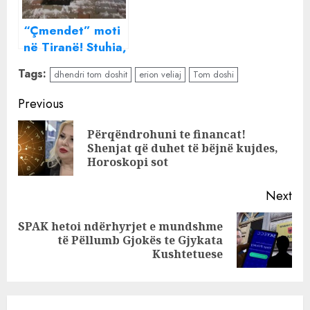
mëshirë të fatit
“Çmendet” moti
në Tiranë! Stuhia,
shiu dhe breshëri
Tags:
dhendri tom doshit
erion veliaj
Tom doshi
pushtojnë
kryeqytetin gjatë
Continue
Previous
natës
Reading
Përqëndrohuni te financat!
Pre
Shenjat që duhet të bëjnë kujdes,
pos
Horoskopi sot
Next
SPAK hetoi ndërhyrjet e mundshme
Next
të Pëllumb Gjokës te Gjykata
post:
Kushtetuese