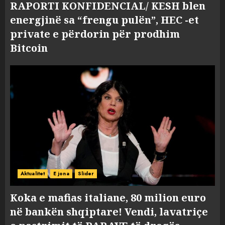
RAPORTI KONFIDENCIAL/ KESH blen
energjinë sa “frengu pulën”, HEC -et
private e përdorin për prodhim
Bitcoin
Aktualitet
E jona
Slider
Koka e mafias italiane, 80 milion euro
në bankën shqiptare! Vendi, lavatriçe