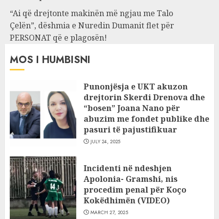
“Ai që drejtonte makinën më ngjau me Talo
Çelën”, dëshmia e Nuredin Dumanit flet për
PERSONAT që e plagosën!
MOS I HUMBISNI
Punonjësja e UKT akuzon
drejtorin Skerdi Drenova dhe
“bosen” Joana Nano për
abuzim me fondet publike dhe
pasuri të pajustifikuar
JULY 24, 2025
Incidenti në ndeshjen
Apolonia- Gramshi, nis
procedim penal për Koço
Kokëdhimën (VIDEO)
MARCH 27, 2025