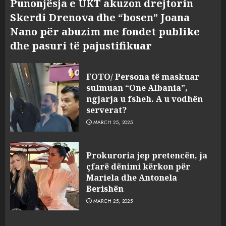
Punonjësja e UKT akuzon drejtorin
Skerdi Drenova dhe “bosen” Joana
Nano për abuzim me fondet publike
dhe pasuri të pajustifikuar
FOTO/ Persona të maskuar
sulmuan “One Albania”,
ngjarja u fsheh. A u vodhën
serverat?
MARCH 25, 2025
Prokuroria jep pretencën, ja
çfarë dënimi kërkon për
Mariela dhe Antonela
Berishën
MARCH 25, 2025