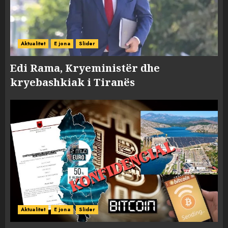
Aktualitet
E jona
Slider
Edi Rama, Kryeministër dhe
kryebashkiak i Tiranës
Aktualitet
E jona
Slider