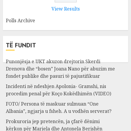
View Results
Polls Archive
TË FUNDIT
Punonjësja e UKT akuzon drejtorin Skerdi
Drenova dhe “bosen” Joana Nano për abuzim me
fondet publike dhe pasuri të pajustifikuar
Incidenti në ndeshjen Apolonia- Gramshi, nis
procedim penal për Koço Kokëdhimën (VIDEO)
FOTO/ Persona të maskuar sulmuan “One
Albania”, ngjarja u fsheh. A u vodhën serverat?
Prokuroria jep pretencën, ja çfarë dënimi
kërkon për Mariela dhe Antonela Berishën