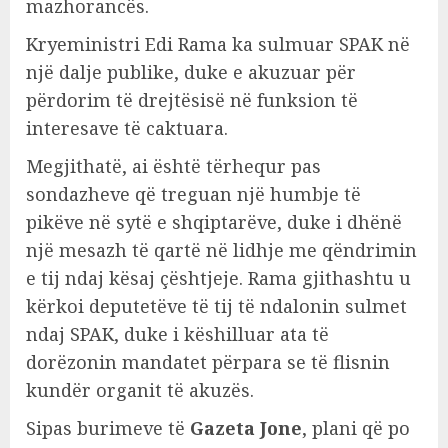
mazhorancës.
Kryeministri Edi Rama ka sulmuar SPAK në
një dalje publike, duke e akuzuar për
përdorim të drejtësisë në funksion të
interesave të caktuara.
Megjithatë, ai është tërhequr pas
sondazheve që treguan një humbje të
pikëve në sytë e shqiptarëve, duke i dhënë
një mesazh të qartë në lidhje me qëndrimin
e tij ndaj kësaj çështjeje. Rama gjithashtu u
kërkoi deputetëve të tij të ndalonin sulmet
ndaj SPAK, duke i këshilluar ata të
dorëzonin mandatet përpara se të flisnin
kundër organit të akuzës.
Sipas burimeve të
Gazeta Jone
, plani që po