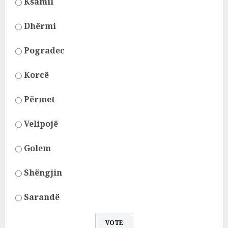
Ksamil
Dhërmi
Pogradec
Korcë
Përmet
Velipojë
Golem
Shëngjin
Sarandë