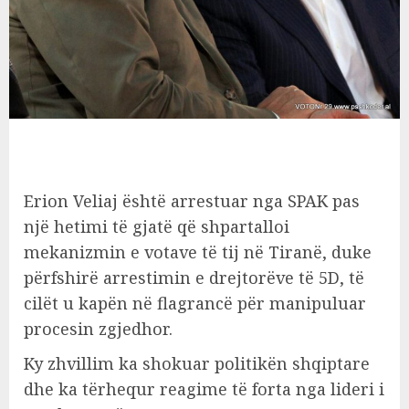
Erion Veliaj është arrestuar nga SPAK pas
një hetimi të gjatë që shpartalloi
mekanizmin e votave të tij në Tiranë, duke
përfshirë arrestimin e drejtorëve të 5D, të
cilët u kapën në flagrancë për manipuluar
procesin zgjedhor.
Ky zhvillim ka shokuar politikën shqiptare
dhe ka tërhequr reagime të forta nga lideri i