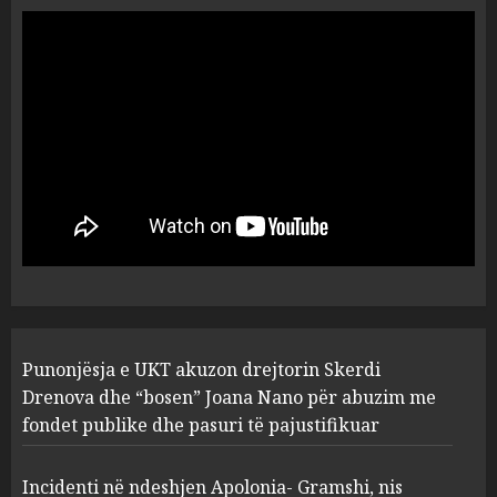
ngjau me Talo Çelën”,
dëshmia e Nuredin Dumanit
flet për PERSONAT që e
plagosën!
5
MARCH 25, 2025
Punonjësja e UKT akuzon
drejtorin Skerdi Drenova dhe
“bosen” Joana Nano për
abuzim me fondet publike dhe
pasuri të pajustifikuar
1
JULY 24, 2025
Incidenti në ndeshjen
Apolonia- Gramshi, nis
Punonjësja e UKT akuzon drejtorin Skerdi
procedim penal për Koço
Drenova dhe “bosen” Joana Nano për abuzim me
Kokëdhimën (VIDEO)
fondet publike dhe pasuri të pajustifikuar
2
MARCH 27, 2025
Incidenti në ndeshjen Apolonia- Gramshi, nis