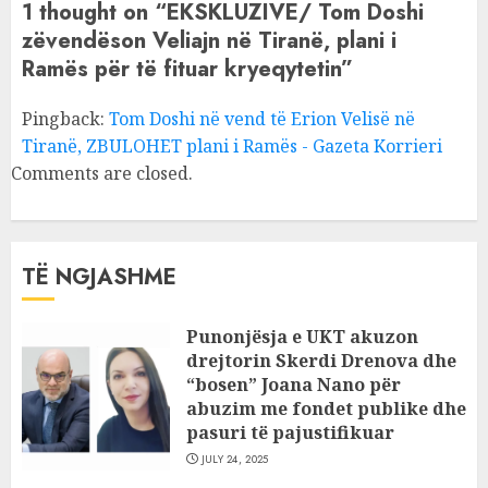
1 thought on “
EKSKLUZIVE/ Tom Doshi
zëvendëson Veliajn në Tiranë, plani i
Ramës për të fituar kryeqytetin
”
Pingback:
Tom Doshi në vend të Erion Velisë në
Tiranë, ZBULOHET plani i Ramës - Gazeta Korrieri
Comments are closed.
TË NGJASHME
Punonjësja e UKT akuzon
drejtorin Skerdi Drenova dhe
“bosen” Joana Nano për
abuzim me fondet publike dhe
pasuri të pajustifikuar
JULY 24, 2025