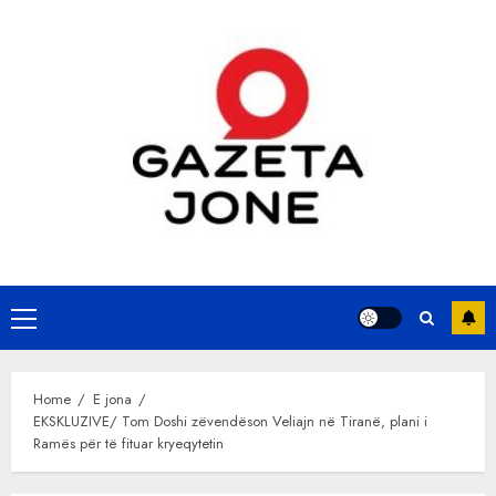
Skip
to
content
Primary
Menu
Home
E jona
EKSKLUZIVE/ Tom Doshi zëvendëson Veliajn në Tiranë, plani i
Ramës për të fituar kryeqytetin