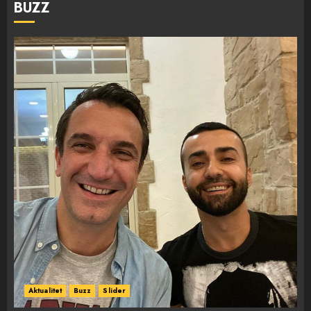
BUZZ
Aktualitet
Buzz
Slider