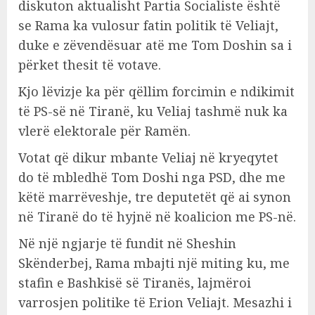
diskuton aktualisht Partia Socialiste është
se Rama ka vulosur fatin politik të Veliajt,
duke e zëvendësuar atë me Tom Doshin sa i
përket thesit të votave.
Kjo lëvizje ka për qëllim forcimin e ndikimit
të PS-së në Tiranë, ku Veliaj tashmë nuk ka
vlerë elektorale për Ramën.
Votat që dikur mbante Veliaj në kryeqytet
do të mbledhë Tom Doshi nga PSD, dhe me
këtë marrëveshje, tre deputetët që ai synon
në Tiranë do të hyjnë në koalicion me PS-në.
Në një ngjarje të fundit në Sheshin
Skënderbej, Rama mbajti një miting ku, me
stafin e Bashkisë së Tiranës, lajmëroi
varrosjen politike të Erion Veliajt. Mesazhi i