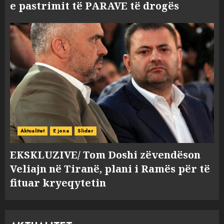
e pastrimit të PARAVE të drogës
Aktualitet
E jona
Slider
EKSKLUZIVE/ Tom Doshi zëvendëson
Veliajn në Tiranë, plani i Ramës për të
fituar kryeqytetin