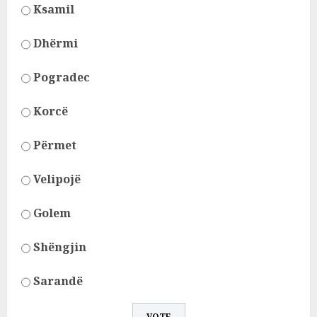
Ksamil
Dhërmi
Pogradec
Korcë
Përmet
Velipojë
Golem
Shëngjin
Sarandë