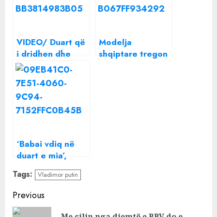
VIDEO/ Duart që
Modelja
i dridhen dhe
shqiptare tregon
vështirësi në
vështirësitë e
ecje, tjetër
agjerimit: Shikoni
‘provë e fortë’ se
si po më dridhen
Putin është
duart
sëmurë
‘Babai vdiq në
duart e mia’,
gazetarja e
Tags:
Vladimor putin
njohur shqiptare
rrëfen momentin
Continue
Previous
e trishtë
Reading
Me cilin nga djemtë e BBV do e