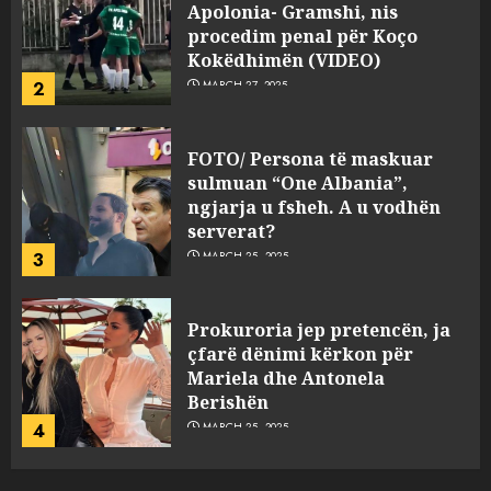
Apolonia- Gramshi, nis
procedim penal për Koço
Kokëdhimën (VIDEO)
2
MARCH 27, 2025
FOTO/ Persona të maskuar
sulmuan “One Albania”,
ngjarja u fsheh. A u vodhën
serverat?
3
MARCH 25, 2025
Prokuroria jep pretencën, ja
çfarë dënimi kërkon për
Mariela dhe Antonela
Berishën
4
MARCH 25, 2025