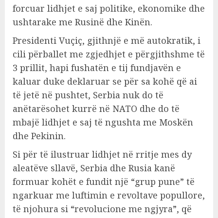
forcuar lidhjet e saj politike, ekonomike dhe
ushtarake me Rusinë dhe Kinën.
Presidenti Vuçiç, gjithnjë e më autokratik, i
cili përballet me zgjedhjet e përgjithshme të
3 prillit, hapi fushatën e tij fundjavën e
kaluar duke deklaruar se për sa kohë që ai
të jetë në pushtet, Serbia nuk do të
anëtarësohet kurrë në NATO dhe do të
mbajë lidhjet e saj të ngushta me Moskën
dhe Pekinin.
Si për të ilustruar lidhjet në rritje mes dy
aleatëve sllavë, Serbia dhe Rusia kanë
formuar kohët e fundit një “grup pune” të
ngarkuar me luftimin e revoltave popullore,
të njohura si “revolucione me ngjyra”, që