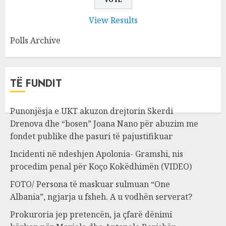
View Results
Polls Archive
TË FUNDIT
Punonjësja e UKT akuzon drejtorin Skerdi
Drenova dhe “bosen” Joana Nano për abuzim me
fondet publike dhe pasuri të pajustifikuar
Incidenti në ndeshjen Apolonia- Gramshi, nis
procedim penal për Koço Kokëdhimën (VIDEO)
FOTO/ Persona të maskuar sulmuan “One
Albania”, ngjarja u fsheh. A u vodhën serverat?
Prokuroria jep pretencën, ja çfarë dënimi