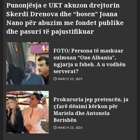
Punonjësja e UKT akuzon drejtorin
Skerdi Drenova dhe “bosen” Joana
Nano për abuzim me fondet publike
dhe pasuri të pajustifikuar
FOTO/ Persona të maskuar
sulmuan “One Albania”,
ngjarja u fsheh. A u vodhën
serverat?
MARCH 25, 2025
Prokuroria jep pretencën, ja
çfarë dënimi kërkon për
Mariela dhe Antonela
Berishën
MARCH 25, 2025