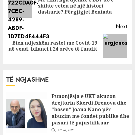
Pre
shihte veten në një histori
pos
dashurie? Përgjigjet Beniada
Next
Bien ndjeshëm rastet me Covid-19
Next
në vend, bilanci i 24 orëve të fundit
post:
TË NGJASHME
Punonjësja e UKT akuzon
drejtorin Skerdi Drenova dhe
“bosen” Joana Nano për
abuzim me fondet publike dhe
pasuri të pajustifikuar
JULY 24, 2025