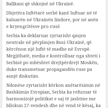
Ballkani që shkojnë në Ukrainë.
Dhjetëra luftëtarë serbë kanë luftuar në të
kaluarën në Ukrainën lindore, por në anën
e kryengritësve pro-rusë.
Serbia ka deklaruar zyrtarisht qasjen
neutrale në përplasjen Rusi-Ukrainë, që
kërcënon një luftë të madhe në Evropë.
Megjithatë, media e kontrolluar nga shteti i
Serbisë po mbështet drejtpërdrejt Moskën,
duke transmetuar propagandën ruse pa
asnjë diskutim.
Ndonëse zyrtarisht kërkon anëtarësimin në
Bashkimin Evropian, Serbia ka refuzuar të
harmonizojë politikat e saj të jashtme me
bllokun 27-vendesh dhe në vend të kësaj, ka