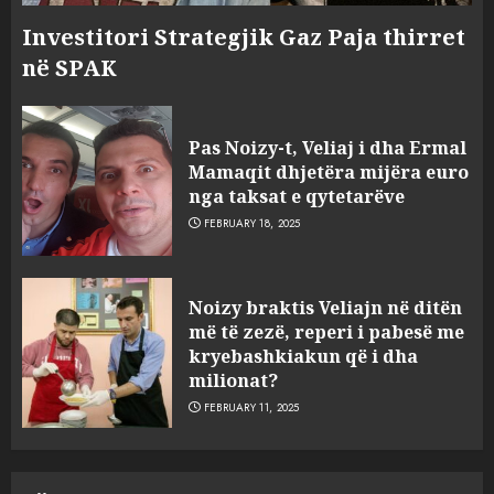
Investitori Strategjik Gaz Paja thirret
në SPAK
Pas Noizy-t, Veliaj i dha Ermal
Mamaqit dhjetëra mijëra euro
nga taksat e qytetarëve
FEBRUARY 18, 2025
FOTO/ Persona të maskuar
Noizy braktis Veliajn në ditën
sulmuan “One Albania”,
më të zezë, reperi i pabesë me
ngjarja u fsheh. A u vodhën
kryebashkiakun që i dha
serverat?
milionat?
3
MARCH 25, 2025
FEBRUARY 11, 2025
Prokuroria jep pretencën, ja
çfarë dënimi kërkon për