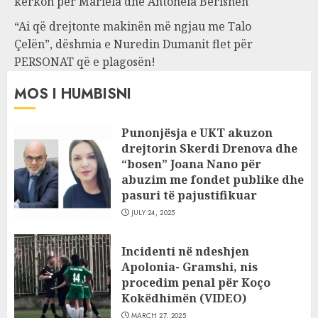
kërkon për Mariela dhe Antonela Berishën
“Ai që drejtonte makinën më ngjau me Talo
Çelën”, dëshmia e Nuredin Dumanit flet për
PERSONAT që e plagosën!
MOS I HUMBISNI
Punonjësja e UKT akuzon
drejtorin Skerdi Drenova dhe
“bosen” Joana Nano për
abuzim me fondet publike dhe
pasuri të pajustifikuar
JULY 24, 2025
Incidenti në ndeshjen
Apolonia- Gramshi, nis
procedim penal për Koço
Kokëdhimën (VIDEO)
MARCH 27, 2025