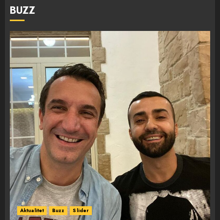
BUZZ
Aktualitet
Buzz
Slider