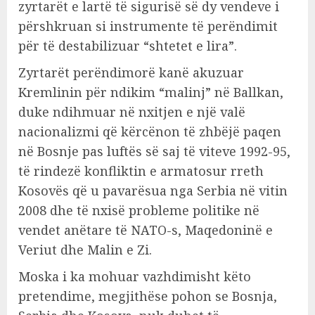
zyrtarët e lartë të sigurisë së dy vendeve i
përshkruan si instrumente të perëndimit
për të destabilizuar “shtetet e lira”.
Zyrtarët perëndimorë kanë akuzuar
Kremlinin për ndikim “malinj” në Ballkan,
duke ndihmuar në nxitjen e një valë
nacionalizmi që kërcënon të zhbëjë paqen
në Bosnje pas luftës së saj të viteve 1992-95,
të rindezë konfliktin e armatosur rreth
Kosovës që u pavarësua nga Serbia në vitin
2008 dhe të nxisë probleme politike në
vendet anëtare të NATO-s, Maqedoninë e
Veriut dhe Malin e Zi.
Moska i ka mohuar vazhdimisht këto
pretendime, megjithëse pohon se Bosnja,