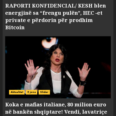
RAPORTI KONFIDENCIAL/ KESH blen
energjinë sa “frengu pulën”, HEC -et
private e përdorin për prodhim
Bitcoin
Aktualitet
E jona
Slider
Koka e mafias italiane, 80 milion euro
në bankën shqiptare! Vendi, lavatriçe