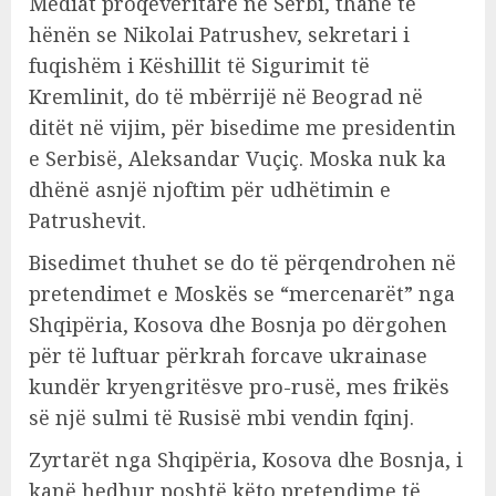
Mediat proqeveritare në Serbi, thanë të
hënën se Nikolai Patrushev, sekretari i
fuqishëm i Këshillit të Sigurimit të
Kremlinit, do të mbërrijë në Beograd në
ditët në vijim, për bisedime me presidentin
e Serbisë, Aleksandar Vuçiç. Moska nuk ka
dhënë asnjë njoftim për udhëtimin e
Patrushevit.
Bisedimet thuhet se do të përqendrohen në
pretendimet e Moskës se “mercenarët” nga
Shqipëria, Kosova dhe Bosnja po dërgohen
për të luftuar përkrah forcave ukrainase
kundër kryengritësve pro-rusë, mes frikës
së një sulmi të Rusisë mbi vendin fqinj.
Zyrtarët nga Shqipëria, Kosova dhe Bosnja, i
kanë hedhur poshtë këto pretendime të