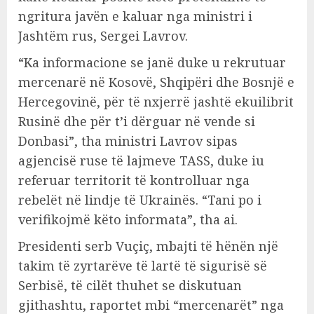
ngritura javën e kaluar nga ministri i
Jashtëm rus, Sergei Lavrov.
“Ka informacione se janë duke u rekrutuar
mercenarë në Kosovë, Shqipëri dhe Bosnjë e
Hercegovinë, për të nxjerrë jashtë ekuilibrit
Rusinë dhe për t’i dërguar në vende si
Donbasi”, tha ministri Lavrov sipas
agjencisë ruse të lajmeve TASS, duke iu
referuar territorit të kontrolluar nga
rebelët në lindje të Ukrainës. “Tani po i
verifikojmë këto informata”, tha ai.
Presidenti serb Vuçiç, mbajti të hënën një
takim të zyrtarëve të lartë të sigurisë së
Serbisë, të cilët thuhet se diskutuan
gjithashtu, raportet mbi “mercenarët” nga