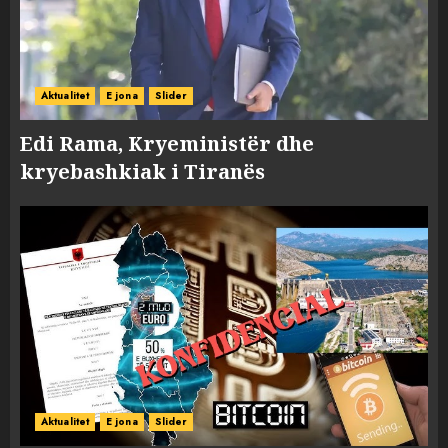
Aktualitet
E jona
Slider
Edi Rama, Kryeministër dhe
kryebashkiak i Tiranës
Aktualitet
E jona
Slider