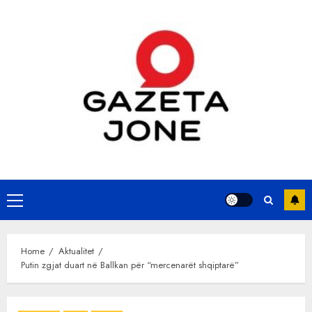
Skip
to
content
Primary
Menu
Home
Aktualitet
Putin zgjat duart në Ballkan për “mercenarët shqiptarë”