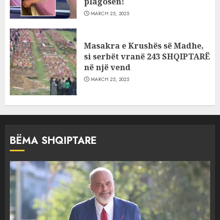
plagosën!
MARCH 25, 2025
Masakra e Krushës së Madhe,
si serbët vranë 243 SHQIPTARË
në një vend
MARCH 25, 2025
BËMA SHQIPTARE