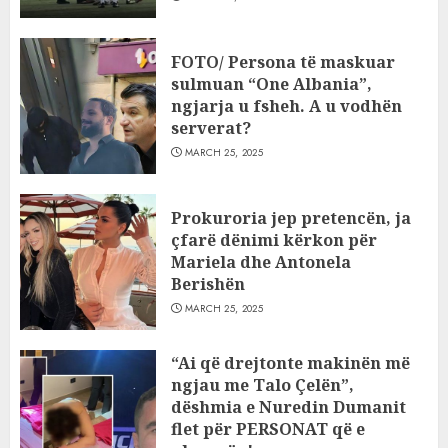
FOTO/ Persona të maskuar
sulmuan “One Albania”,
ngjarja u fsheh. A u vodhën
serverat?
MARCH 25, 2025
Prokuroria jep pretencën, ja
çfarë dënimi kërkon për
Mariela dhe Antonela
Berishën
MARCH 25, 2025
“Ai që drejtonte makinën më
ngjau me Talo Çelën”,
dëshmia e Nuredin Dumanit
flet për PERSONAT që e