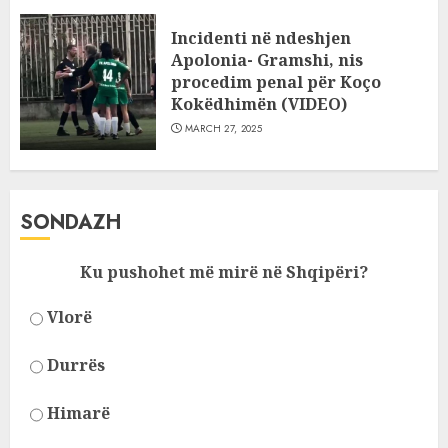
Incidenti në ndeshjen
Apolonia- Gramshi, nis
procedim penal për Koço
Kokëdhimën (VIDEO)
MARCH 27, 2025
SONDAZH
Ku pushohet më mirë në Shqipëri?
Vlorë
Durrës
Himarë