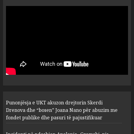
“Ai që drejtonte makinën më
ngjau me Talo Çelën”,
dëshmia e Nuredin Dumanit
flet për PERSONAT që e
plagosën!
5
MARCH 25, 2025
Punonjësja e UKT akuzon
drejtorin Skerdi Drenova dhe
“bosen” Joana Nano për
abuzim me fondet publike dhe
pasuri të pajustifikuar
1
JULY 24, 2025
Incidenti në ndeshjen
Punonjësja e UKT akuzon drejtorin Skerdi
Apolonia- Gramshi, nis
procedim penal për Koço
Drenova dhe “bosen” Joana Nano për abuzim me
Kokëdhimën (VIDEO)
fondet publike dhe pasuri të pajustifikuar
2
MARCH 27, 2025