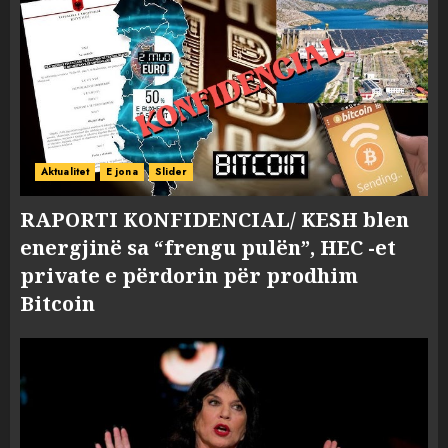
Aktualitet
E jona
Slider
RAPORTI KONFIDENCIAL/ KESH blen
energjinë sa “frengu pulën”, HEC -et
private e përdorin për prodhim
Bitcoin