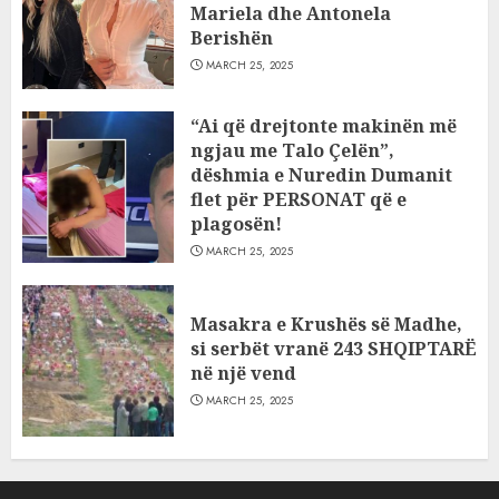
Mariela dhe Antonela
Berishën
MARCH 25, 2025
“Ai që drejtonte makinën më
ngjau me Talo Çelën”,
dëshmia e Nuredin Dumanit
flet për PERSONAT që e
plagosën!
MARCH 25, 2025
Masakra e Krushës së Madhe,
si serbët vranë 243 SHQIPTARË
në një vend
MARCH 25, 2025