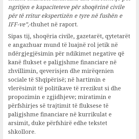
ngritjen e kapaciteteve për shoqërinë civile
për të rritur ekspertizën e tyre në fushën e
IFF-ve”,-
thuhet në raport.
Sipas tij, shoqëria civile, gazetarët, qytetarët
e angazhuar mund të luajnë rol jetik në
ndërgjegjësimin për ndikimet negative që
kanë flukset e paligjshme financiare në
zhvillimin, qeverisjen dhe mirëqenien
sociale të Shqipërisë; në hartimin e
vlerësimit të politikave të rrezikut si dhe
propozimin e zgjidhjeve; miratimin e
përfshirjes së trajtimit të fluksese të
paligjshme financiare në kurrikulat e
arsimit, duke përfshirë edhe tekstet
shkollore.