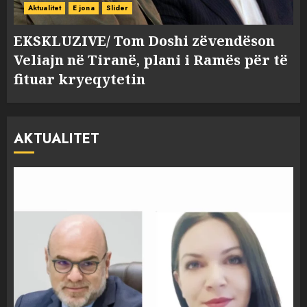
Aktualitet
E jona
Slider
EKSKLUZIVE/ Tom Doshi zëvendëson
Veliajn në Tiranë, plani i Ramës për të
fituar kryeqytetin
AKTUALITET