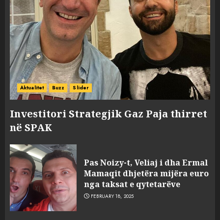
Aktualitet
Buzz
Slider
Investitori Strategjik Gaz Paja thirret
në SPAK
Pas Noizy-t, Veliaj i dha Ermal
Mamaqit dhjetëra mijëra euro
nga taksat e qytetarëve
FEBRUARY 18, 2025