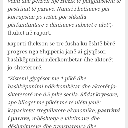
vend dhe përbën një rrezik të përgjithshëm të
pastrimit të parave. Numri i hetimeve për
korrupsion po rritet, por shkalla
përfundimtare e dënimeve mbetet e ulët”
,-
thuhet në raport.
Raporti thekson se tre fusha ku është bërë
progres nga Shqipëria janë ai gjyqësor,
bashkëpunimi ndërkombëtar dhe aktorët
jo-shtetërorë.
“Sistemi gjyqësor me 1 pikë dhe
bashkëpunimi ndërkombëtar dhe aktorët jo-
shtetërorë me 0.5 pikë secila. Sfidat kryesore,
apo blloqet me pikët më të ulëta janë:
kapacitetet rregullatore ekonomike,
pastrimi
i parave,
mbështetja e viktimave dhe
dëshmitarëve dhe transparenca dhe