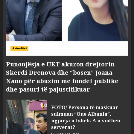
Aktualitet
Punonjësja e UKT akuzon drejtorin
Skerdi Drenova dhe “bosen” Joana
Nano për abuzim me fondet publike
dhe pasuri të pajustifikuar
FOTO/ Persona të maskuar
sulmuan “One Albania”,
ngjarja u fsheh. A u vodhën
serverat?