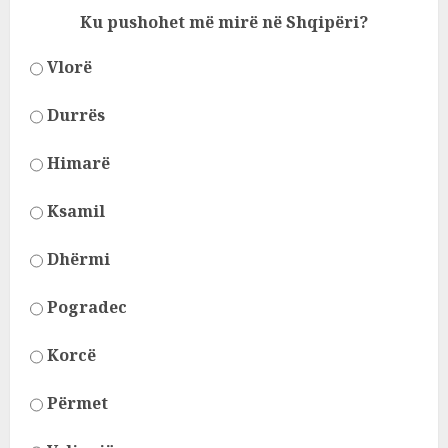
Ku pushohet më mirë në Shqipëri?
Vlorë
Durrës
Himarë
Ksamil
Dhërmi
Pogradec
Korcë
Përmet