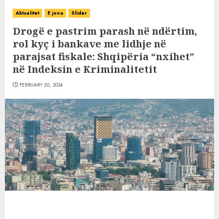
Aktualitet
E jona
Slider
Drogë e pastrim parash në ndërtim,
rol kyç i bankave me lidhje në
parajsat fiskale: Shqipëria “nxihet”
në Indeksin e Kriminalitetit
FEBRUARY 20, 2024