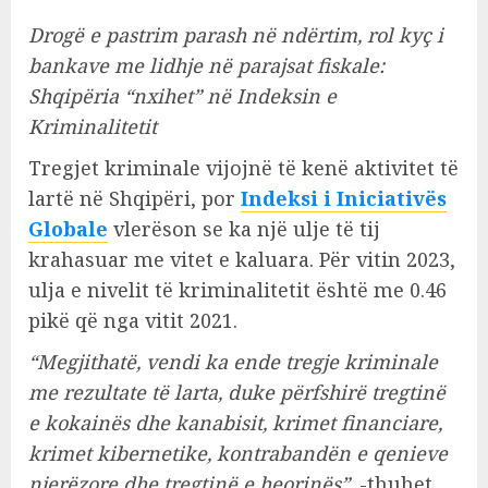
Drogë e pastrim parash në ndërtim, rol kyç i
bankave me lidhje në parajsat fiskale:
Shqipëria “nxihet” në Indeksin e
Kriminalitetit
Tregjet kriminale vijojnë të kenë aktivitet të
lartë në Shqipëri, por
Indeksi i Iniciativës
Globale
vlerëson se ka një ulje të tij
krahasuar me vitet e kaluara. Për vitin 2023,
ulja e nivelit të kriminalitetit është me 0.46
pikë që nga vitit 2021.
“Megjithatë, vendi ka ende tregje kriminale
me rezultate të larta, duke përfshirë tregtinë
e kokainës dhe kanabisit, krimet financiare,
krimet kibernetike, kontrabandën e qenieve
njerëzore dhe tregtinë e heorinës”,
-thuhet