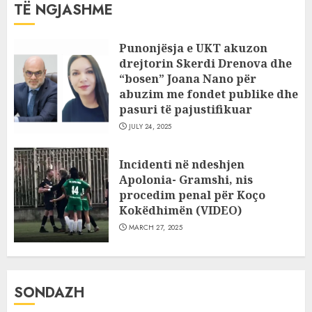
TË NGJASHME
Punonjësja e UKT akuzon
drejtorin Skerdi Drenova dhe
“bosen” Joana Nano për
abuzim me fondet publike dhe
pasuri të pajustifikuar
JULY 24, 2025
Incidenti në ndeshjen
Apolonia- Gramshi, nis
procedim penal për Koço
Kokëdhimën (VIDEO)
MARCH 27, 2025
SONDAZH