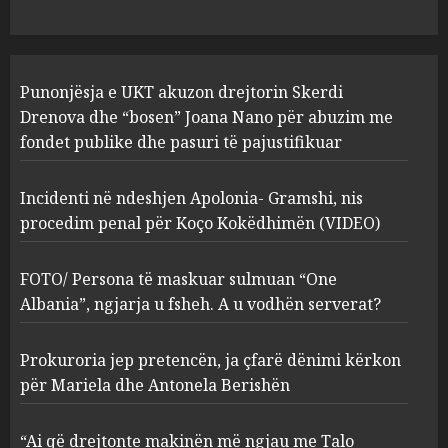
pasuri të pajustifikuar
1
JULY 24, 2025
Incidenti në ndeshjen
Punonjësja e UKT akuzon drejtorin Skerdi
Apolonia- Gramshi, nis
procedim penal për Koço
Drenova dhe “bosen” Joana Nano për abuzim me
Kokëdhimën (VIDEO)
fondet publike dhe pasuri të pajustifikuar
2
MARCH 27, 2025
Incidenti në ndeshjen Apolonia- Gramshi, nis
procedim penal për Koço Kokëdhimën (VIDEO)
FOTO/ Persona të maskuar
sulmuan “One Albania”,
ngjarja u fsheh. A u vodhën
FOTO/ Persona të maskuar sulmuan “One
serverat?
Albania”, ngjarja u fsheh. A u vodhën serverat?
3
MARCH 25, 2025
Prokuroria jep pretencën, ja çfarë dënimi kërkon
Prokuroria jep pretencën, ja
për Mariela dhe Antonela Berishën
çfarë dënimi kërkon për
Mariela dhe Antonela
“Ai që drejtonte makinën më ngjau me Talo