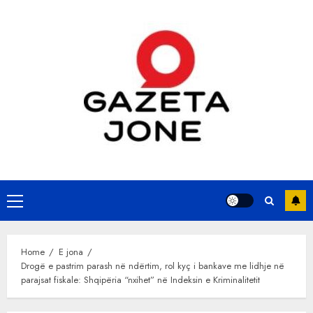
Skip
to
content
Primary
Menu
Home
E jona
Drogë e pastrim parash në ndërtim, rol kyç i bankave me lidhje në
parajsat fiskale: Shqipëria “nxihet” në Indeksin e Kriminalitetit