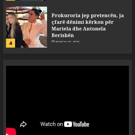
Prokuroria jep pretencën, ja
çfarë dënimi kërkon për
Mariela dhe Antonela
Berishën
4
MARCH 25, 2025
“Ai që drejtonte makinën më
ngjau me Talo Çelën”,
dëshmia e Nuredin Dumanit
flet për PERSONAT që e
plagosën!
5
MARCH 25, 2025
Punonjësja e UKT akuzon
drejtorin Skerdi Drenova dhe
“bosen” Joana Nano për
abuzim me fondet publike dhe