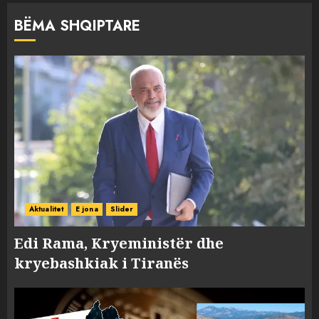
BËMA SHQIPTARE
Aktualitet
E jona
Slider
Edi Rama, Kryeministër dhe
kryebashkiak i Tiranës