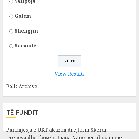
Velipojë
Golem
Shëngjin
Sarandë
View Results
Polls Archive
TË FUNDIT
Punonjësja e UKT akuzon drejtorin Skerdi
Drenova dhe “bosen” Joana Nano për abuzim me