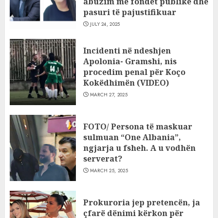
abuzim me fondet publike dhe
pasuri të pajustifikuar
JULY 24, 2025
Incidenti në ndeshjen
Apolonia- Gramshi, nis
procedim penal për Koço
Kokëdhimën (VIDEO)
MARCH 27, 2025
FOTO/ Persona të maskuar
sulmuan “One Albania”,
ngjarja u fsheh. A u vodhën
serverat?
MARCH 25, 2025
Prokuroria jep pretencën, ja
çfarë dënimi kërkon për