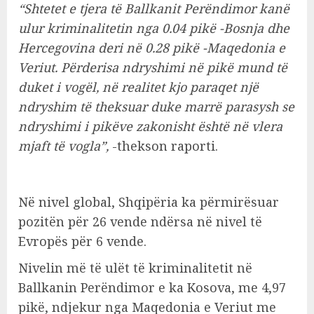
“Shtetet e tjera të Ballkanit Perëndimor kanë
ulur kriminalitetin nga 0.04 pikë -Bosnja dhe
Hercegovina deri në 0.28 pikë -Maqedonia e
Veriut. Përderisa ndryshimi në pikë mund të
duket i vogël, në realitet kjo paraqet një
ndryshim të theksuar duke marrë parasysh se
ndryshimi i pikëve zakonisht është në vlera
mjaft të vogla”,
-thekson raporti.
Në nivel global, Shqipëria ka përmirësuar
pozitën për 26 vende ndërsa në nivel të
Evropës për 6 vende.
Nivelin më të ulët të kriminalitetit në
Ballkanin Perëndimor e ka Kosova, me 4,97
pikë, ndjekur nga Maqedonia e Veriut me