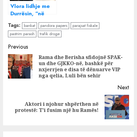
Parajsave Fiskale
Vlora lidhje me
e kanë kthyer
Durrësin, “në
vendin në
tavë” edhe
“lavatriçe”
Tags:
bankat
pandora papers
parajsat fiskale
bankat: SPAK
pastrim parash
trafik droge
zbulon qytetet
më të rrezikshme
Continue
Previous
shqiptare për
Reading
krime dhe
Rama dhe Berisha sfidojnë SPAK-
un dhe GJKKO-në, bashkë për
Pre
pastrim parash
nxjerrjen e disa të dënuarve VIP
pos
nga qelia, Luli bën sehir
Next
Aktori i njohur shpërthen në
Next
protestë: T’i fusim një hu Ramës!
post: