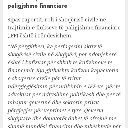
paligjshme financiare
Sipas raportit, roli i shoqërisë civile në
trajtimin e flukseve të paligjshme financiare
(IFF) është i rëndësishëm.
“Në përgjithësi, ka përfaqësim aktiv të
shoqërisë civile në Shqipëri, por ndonjëherë
është i kufizuar për shkak të kufizimeve të
financimit. Kjo gjithashtu kufizon kapacitetin
e shoqërisë civile për të rritur
ndërgjegjësimin për ndikimin e IFF-ve, për të
advokuar për ndryshime politikash dhe për të
mbajtur qeverinë dhe sektorin privat
përgjegjës për veprimet e tyre. Qeveria
shqiptare dhe donatorët duhet të ofrojnë më
shumë mundësi financimi dhe mbështetje për