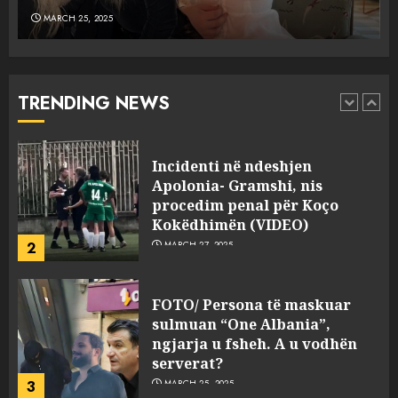
MARCH 25, 2025
Punonjësja e UKT akuzon
drejtorin Skerdi Drenova dhe
“bosen” Joana Nano për
abuzim me fondet publike dhe
TRENDING NEWS
pasuri të pajustifikuar
1
JULY 24, 2025
Incidenti në ndeshjen
Apolonia- Gramshi, nis
procedim penal për Koço
Kokëdhimën (VIDEO)
2
MARCH 27, 2025
FOTO/ Persona të maskuar
sulmuan “One Albania”,
ngjarja u fsheh. A u vodhën
serverat?
3
MARCH 25, 2025