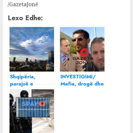
/GazetaJonë
Lexo Edhe:
Shqipëria,
INVESTIGIMI/
parajsë e
Mafia, drogë dhe
pastrimit të
pastrim parash,
parave,
gjurmët e Artur
trafikantët me
Shehu në Vlorë ,
ndihmën e disa
si mpleksen Fidel
bankave dhe
Ylli dhe Gerian
personazhe te
Kuka