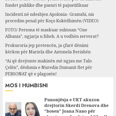
fondet publike dhe pasuri të pajustifikuar
Incidenti në ndeshjen Apolonia- Gramshi, nis
procedim penal për Koço Kokëdhimën (VIDEO)
FOTO/ Persona të maskuar sulmuan “One
Albania”, ngjarja u fsheh. A u vodhën serverat?
Prokuroria jep pretencën, ja çfarë dënimi
kërkon për Mariela dhe Antonela Berishën
“Ai që drejtonte makinën më ngjau me Talo
Çelën”, dëshmia e Nuredin Dumanit flet për
PERSONAT që e plagosën!
MOS I HUMBISNI
Punonjësja e UKT akuzon
drejtorin Skerdi Drenova dhe
“bosen” Joana Nano për