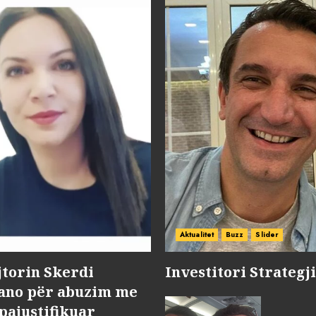
Aktualitet
Buzz
Slider
jtorin Skerdi
Investitori Strategj
Nano për abuzim me
pajustifikuar