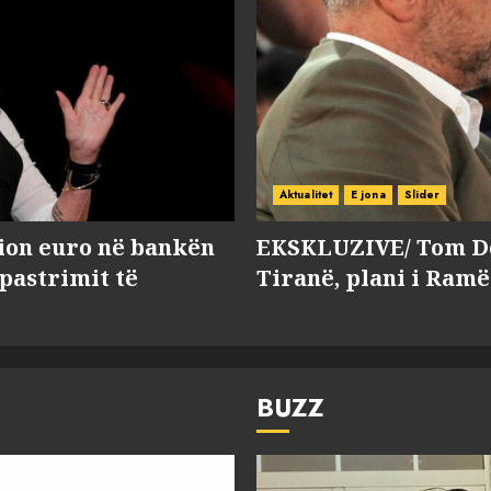
Aktualitet
E jona
Slider
lion euro në bankën
EKSKLUZIVE/ Tom Do
 pastrimit të
Tiranë, plani i Ramë
BUZZ