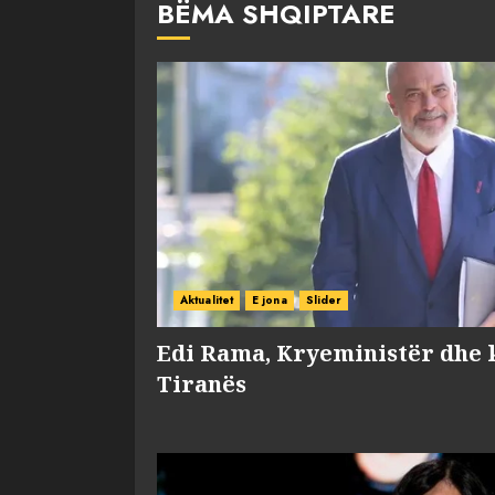
BËMA SHQIPTARE
Aktualitet
E jona
Slider
Edi Rama, Kryeministër dhe 
Tiranës