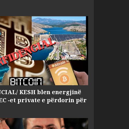
IAL/ KESH blen energjinë
EC -et private e përdorin për