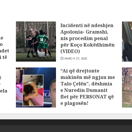
Incidenti në ndeshjen
Apolonia- Gramshi,
he
nis procedim penal
o
për Koço Kokëdhimën
ndet
(VIDEO)
 të
MARCH 27, 2025
“Ai që drejtonte
makinën më ngjau me
ë
Talo Çelën”, dëshmia
r
e Nuredin Dumanit
ela
flet për PERSONAT që
e plagosën!
MARCH 25, 2025