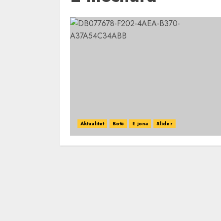
Aktualitet
Botë
E jona
Slider