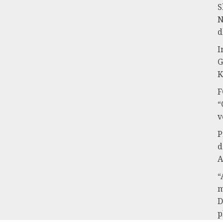
S
N
d
I
G
K
F
“
v
P
d
A
“
m
D
p