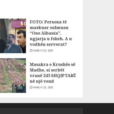
FOTO/ Persona të
maskuar sulmuan
“One Albania”,
ngjarja u fsheh. A u
vodhën serverat?
MARCH 25, 2025
Masakra e Krushës së
Madhe, si serbët
vranë 243 SHQIPTARË
në një vend
MARCH 25, 2025