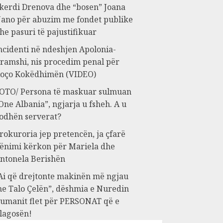
kerdi Drenova dhe “bosen” Joana
ano për abuzim me fondet publike
he pasuri të pajustifikuar
ncidenti në ndeshjen Apolonia-
ramshi, nis procedim penal për
oço Kokëdhimën (VIDEO)
OTO/ Persona të maskuar sulmuan
One Albania”, ngjarja u fsheh. A u
odhën serverat?
rokuroria jep pretencën, ja çfarë
ënimi kërkon për Mariela dhe
ntonela Berishën
Ai që drejtonte makinën më ngjau
e Talo Çelën”, dëshmia e Nuredin
umanit flet për PERSONAT që e
lagosën!