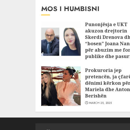
MOS I HUMBISNI
Punonjësja e UKT
akuzon drejtorin
Skerdi Drenova d
“bosen” Joana Nan
për abuzim me fo
publike dhe pasuri
pajustifikuar
Prokuroria jep
JULY 24, 2025
pretencën, ja çfar
dënimi kërkon pë
Mariela dhe Anton
Berishën
MARCH 25, 2025