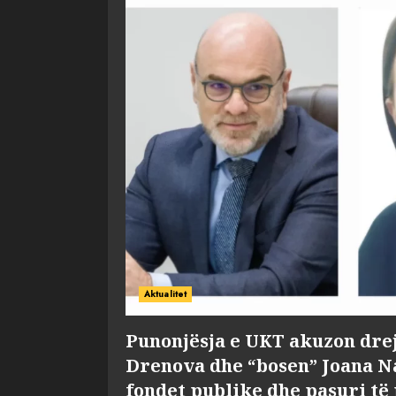
Aktualitet
Punonjësja e UKT akuzon dre
Drenova dhe “bosen” Joana 
fondet publike dhe pasuri të 