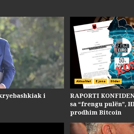
Aktualitet
E jona
Slider
kryebashkiak i
RAPORTI KONFIDENC
sa “frengu pulën”, H
prodhim Bitcoin