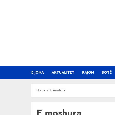
Skip
to
content
E JONA
AKTUALITET
RAJON
BOTË
Home
E moshura
E moshura