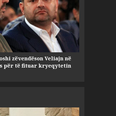
shi zëvendëson Veliajn në
s për të fituar kryeqytetin