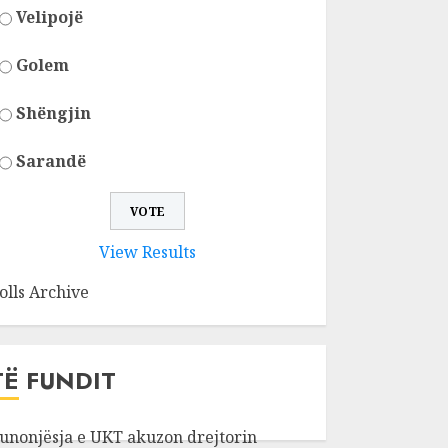
Velipojë
Golem
Shëngjin
Sarandë
View Results
olls Archive
TË FUNDIT
unonjësja e UKT akuzon drejtorin