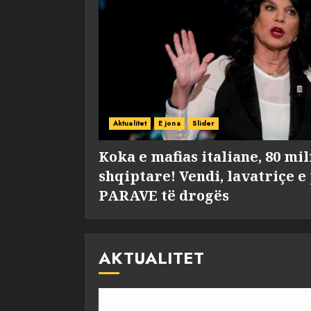
Aktualitet
E jona
Slider
Koka e mafias italiane, 80 mi
shqiptare! Vendi, lavatriçe e
PARAVE të drogës
AKTUALITET