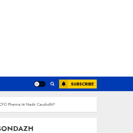
SUBSCRIBE
j CFO Pharma të Nadir Caushollit?
SONDAZH