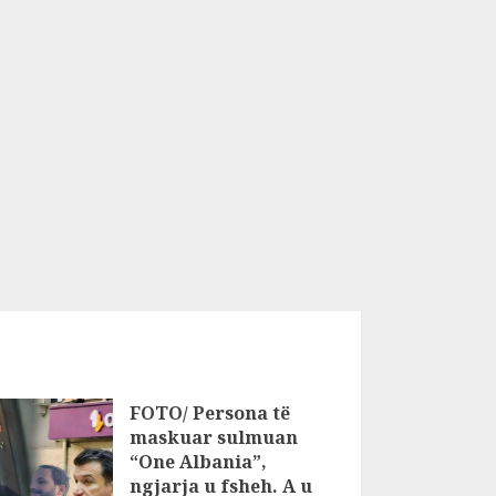
FOTO/ Persona të
maskuar sulmuan
“One Albania”,
ngjarja u fsheh. A u