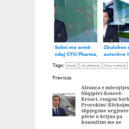
Sulmi me armë
Zbulohen 
ndaj CFO Pharma,
autorëve 
Çausholli në
sulmit nda
Tags:
borxh
cfo pharma
Ervis martinaj
Polici, dyshohet
Pharma të
për përfshirje në
Caushollit,
Continue
Previous
fajde
ishte qitës
Reading
Aleanca e mbrojtjes
tjetri..
Shqipëri-Kosovë-
Kroaci, reagon Serb
Provokim! Kërkojm
shpjegime urgjente
përse u krijua pa
konsultim me ne