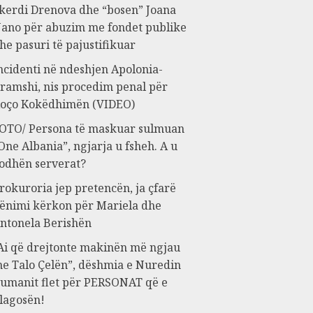
kerdi Drenova dhe “bosen” Joana
ano për abuzim me fondet publike
he pasuri të pajustifikuar
ncidenti në ndeshjen Apolonia-
ramshi, nis procedim penal për
oço Kokëdhimën (VIDEO)
OTO/ Persona të maskuar sulmuan
One Albania”, ngjarja u fsheh. A u
odhën serverat?
rokuroria jep pretencën, ja çfarë
ënimi kërkon për Mariela dhe
ntonela Berishën
Ai që drejtonte makinën më ngjau
e Talo Çelën”, dëshmia e Nuredin
umanit flet për PERSONAT që e
lagosën!