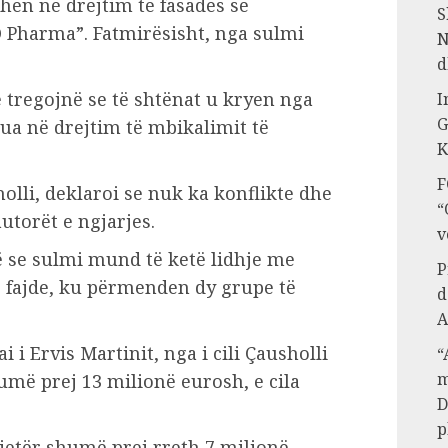
hën në drejtim të fasadës së
S
Pharma”. Fatmirësisht, nga sulmi
N
d
 tregojnë se të shtënat u kryen nga
I
G
ua në drejtim të mbikalimit të
K
F
holli, deklaroi se nuk ka konflikte dhe
“
utorët e ngjarjes.
v
ë se sulmi mund të ketë lidhje me
P
 fajde, ku përmenden dy grupe të
d
A
i i Ervis Martinit, nga i cili Çausholli
“
m
më prej 13 milionë eurosh, e cila
D
p
tjetër shumë prej rreth 7 milionë