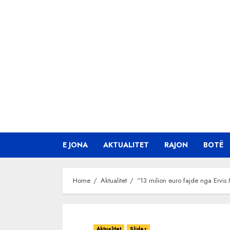
Skip
to
content
E JONA
AKTUALITET
RAJON
BOTË
Home
Aktualitet
“13 milion euro fajde nga Ervis
Aktualitet
Slider