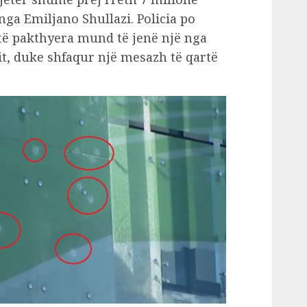
ga Emiljano Shullazi. Policia po
të pakthyera mund të jenë një nga
, duke shfaqur një mesazh të qartë