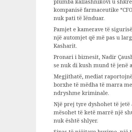
plumba kallashnikovi u shkre
kompanisë farmaceutike “CFO 
nuk pati të lënduar.
Pamjet e kamerave të sigurisë
një automjet që më pas u larg
Kasharit.
Pronari i biznesit, Nadir Çaus
se nuk di kush mund të jenë a
Megjithatë, mediat raportojn
borxhe të mëdha të marra me
ndryshme kriminale.
Një prej tyre dyshohet të jetë a
mësohet të ketë marrë një shu
nuk është shlyer.
Sipas të njëjtave burime, një 