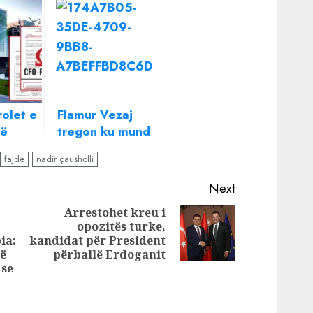
rolet e
Flamur Vezaj
të
tregon ku mund
j CFO
të fshihet Ervis
fajde
nadir çausholli
 Nadir
Martinaj: S’është
 njëri
vrarë!
Next
i, kurse
Arrestohet kreu i
opozitës turke,
Next
ia:
kandidat për President
post:
Previous
ë
përballë Erdoganit
post:
 se