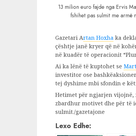
13 milion euro fajde nga Ervis Mar
fshihet pas sulmit me armë 
Gazetari A
rtan Hoxha
ka dekla
çështje janë kryer që në kohë
në kuadër të operacionit “Plum
Ai ka lënë të kuptohet se
Mart
investitor ose bashkëaksione
tej dyshime mbi sfondin e këti
Hetimet për ngjarjen vijojnë,
zbardhur motivet dhe për të i
sulmit./gazetajone
Lexo Edhe: