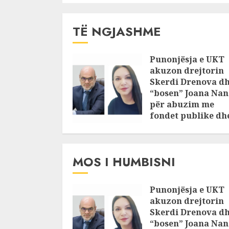
TË NGJASHME
Punonjësja e UKT
akuzon drejtorin
Skerdi Drenova d
“bosen” Joana Nan
për abuzim me
fondet publike dh
pasuri të
pajustifikuar
JULY 24, 2025
MOS I HUMBISNI
Punonjësja e UKT
akuzon drejtorin
Skerdi Drenova d
“bosen” Joana Nan