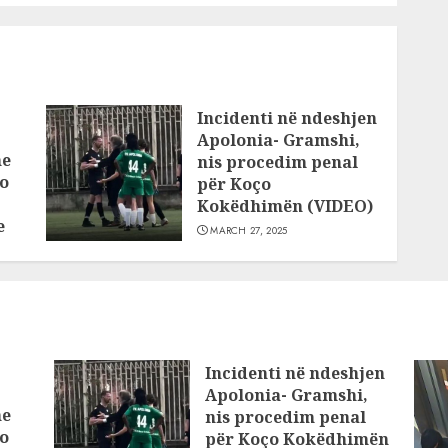
Incidenti në ndeshjen
Apolonia- Gramshi,
he
nis procedim penal
o
për Koço
Kokëdhimën (VIDEO)
e
MARCH 27, 2025
Incidenti në ndeshjen
Apolonia- Gramshi,
he
nis procedim penal
o
për Koço Kokëdhimën