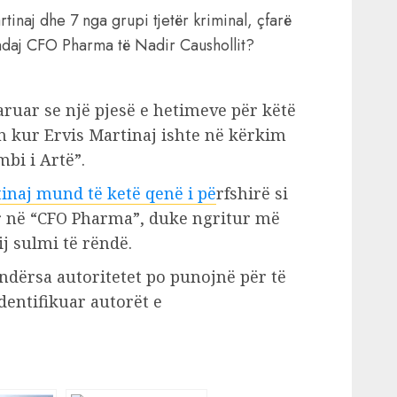
tinaj dhe 7 nga grupi tjetër kriminal, çfarë
ndaj CFO Pharma të Nadir Caushollit?
ruar se një pjesë e hetimeve për këtë
n kur Ervis Martinaj ishte në kërkim
bi i Artë”.
inaj mund të ketë qenë i pë
rfshirë si
r në “CFO Pharma”, duke ngritur më
j sulmi të rëndë.
 ndërsa autoritetet po punojnë për të
dentifikuar autorët e