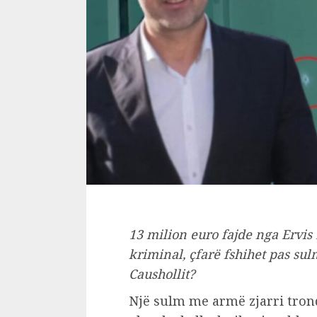
13 milion euro fajde nga Ervis 
kriminal, çfarë fshihet pas s
Caushollit?
Një sulm me armë zjarri trond