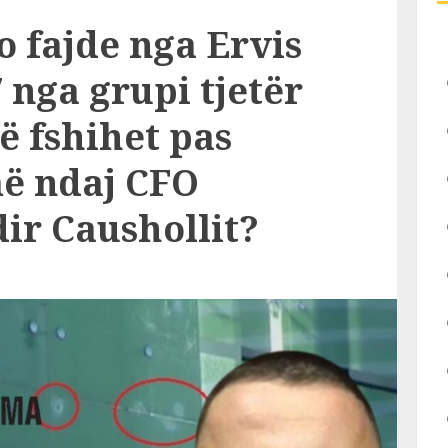
o fajde nga Ervis
 nga grupi tjetër
ë fshihet pas
ë ndaj CFO
ir Caushollit?