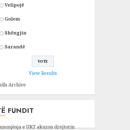
Velipojë
Golem
Shëngjin
Sarandë
View Results
olls Archive
TË FUNDIT
unonjësja e UKT akuzon drejtorin