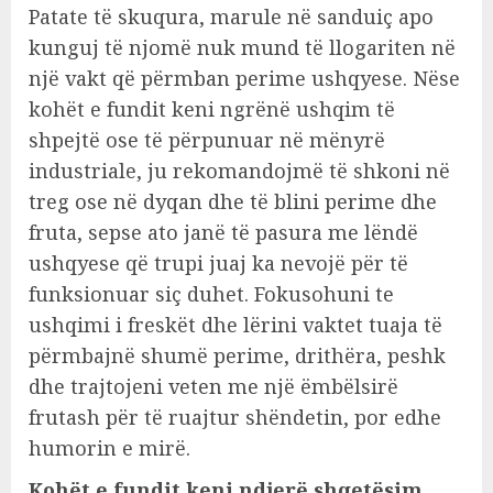
Patate të skuqura, marule në sanduiç apo
kunguj të njomë nuk mund të llogariten në
një vakt që përmban perime ushqyese. Nëse
kohët e fundit keni ngrënë ushqim të
shpejtë ose të përpunuar në mënyrë
industriale, ju rekomandojmë të shkoni në
treg ose në dyqan dhe të blini perime dhe
fruta, sepse ato janë të pasura me lëndë
ushqyese që trupi juaj ka nevojë për të
funksionuar siç duhet. Fokusohuni te
ushqimi i freskët dhe lërini vaktet tuaja të
përmbajnë shumë perime, drithëra, peshk
dhe trajtojeni veten me një ëmbëlsirë
frutash për të ruajtur shëndetin, por edhe
humorin e mirë.
Kohët e fundit keni ndjerë shqetësim