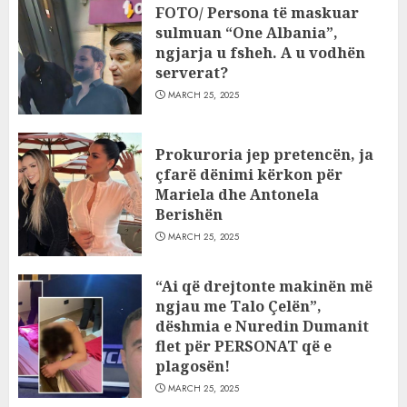
FOTO/ Persona të maskuar
sulmuan “One Albania”,
ngjarja u fsheh. A u vodhën
serverat?
MARCH 25, 2025
Prokuroria jep pretencën, ja
çfarë dënimi kërkon për
Mariela dhe Antonela
Berishën
MARCH 25, 2025
“Ai që drejtonte makinën më
ngjau me Talo Çelën”,
dëshmia e Nuredin Dumanit
flet për PERSONAT që e
plagosën!
MARCH 25, 2025