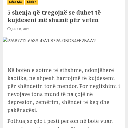
Lifestyle
Slider
5 shenja që tregojnë se duhet të
kujdeseni më shumë për veten
JUNE 8, 2022
Në botën e sotme të ethshme, ndonjëherë
kaotike, ne shpesh harrojmë të kujdesemi
për shëndetin tonë mendor. Por neglizhimi i
nevojave tona mund të na çojë në
depresion, zemërim, shëndet të keq dhe
pakënaqësi.
Pothuajse çdo i pesti person në botë vuan