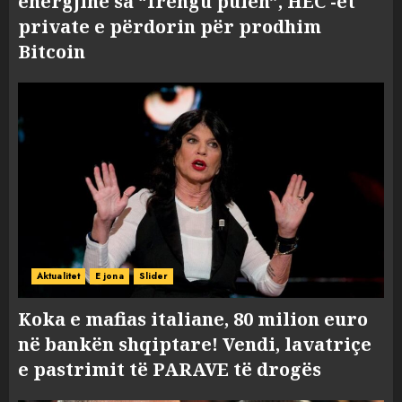
energjinë sa “frengu pulën”, HEC -et
private e përdorin për prodhim
Bitcoin
Aktualitet
E jona
Slider
Koka e mafias italiane, 80 milion euro
në bankën shqiptare! Vendi, lavatriçe
e pastrimit të PARAVE të drogës