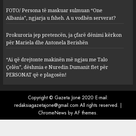
sulmuan “One Albania”,
ngjarja u fsheh. A u vodhën
FOTO/ Persona të maskuar sulmuan “One
serverat?
Albania”, ngjarja u fsheh. A u vodhën serverat?
3
MARCH 25, 2025
Prokuroria jep pretencën, ja çfarë dënimi kërkon
Prokuroria jep pretencën, ja
për Mariela dhe Antonela Berishën
çfarë dënimi kërkon për
Mariela dhe Antonela
“Ai që drejtonte makinën më ngjau me Talo
Berishën
Çelën”, dëshmia e Nuredin Dumanit flet për
4
MARCH 25, 2025
PERSONAT që e plagosën!
“Ai që drejtonte makinën më
ngjau me Talo Çelën”,
Copyright © Gazeta Jonë 2020 E-mail:
dëshmia e Nuredin Dumanit
redaksiagazetajone@gmail.com
All rights reserved.
|
flet për PERSONAT që e
ChromeNews
by AF themes.
plagosën!
5
MARCH 25, 2025