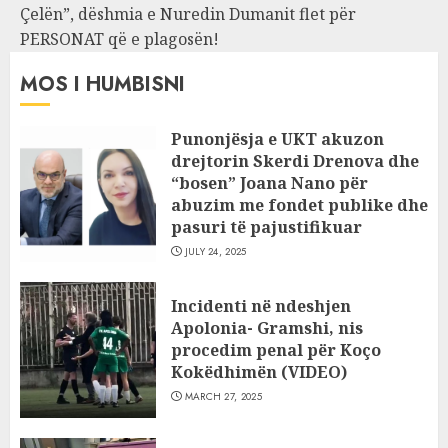
Çelën”, dëshmia e Nuredin Dumanit flet për
PERSONAT që e plagosën!
MOS I HUMBISNI
Punonjësja e UKT akuzon
drejtorin Skerdi Drenova dhe
“bosen” Joana Nano për
abuzim me fondet publike dhe
pasuri të pajustifikuar
JULY 24, 2025
Incidenti në ndeshjen
Apolonia- Gramshi, nis
procedim penal për Koço
Kokëdhimën (VIDEO)
MARCH 27, 2025