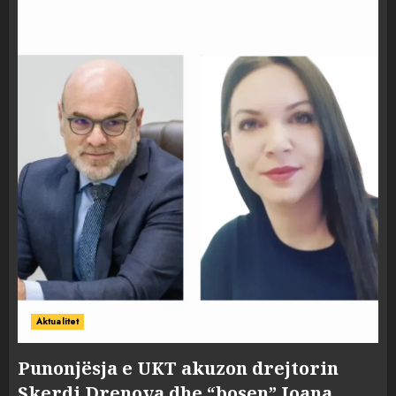
Aktualitet
Punonjësja e UKT akuzon drejtorin
Skerdi Drenova dhe “bosen” Joana