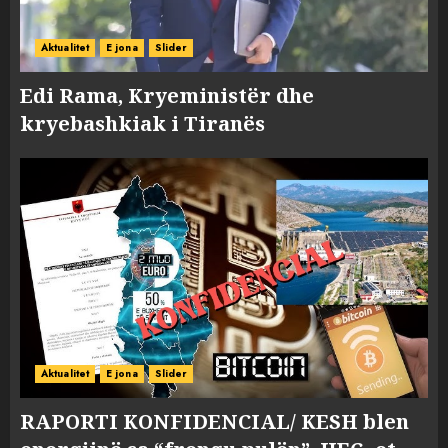
Aktualitet
E jona
Slider
Edi Rama, Kryeministër dhe
kryebashkiak i Tiranës
Aktualitet
E jona
Slider
RAPORTI KONFIDENCIAL/ KESH blen