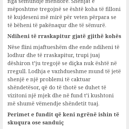
nga sëmundje mendore. Shenjat e
mëposhtme tregojnë se është koha të filloni
të kujdeseni më mirë për veten përpara se
të bëheni të pakënaqur dhe të sëmurë.
Ndiheni të rraskapitur gjatë gjithë kohës
Nëse flini mjaftueshëm dhe ende ndiheni të
lodhur dhe të rraskapitur, trupi juaj
dëshiron t’ju tregojë se diçka nuk është në
rregull. Lodhja e vazhdueshme mund të jetë
shenjë e një problemi të caktuar
shëndetësor, që do të thotë se duhet të
vizitoni një mjek dhe në fund t’i kushtoni
më shumë vëmendje shëndetit tuaj.
Perimet e fundit që keni ngrënë ishin të
skuqura ose sanduiç