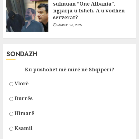
sulmuan “One Albania”,
ngjarja u fsheh. A u vodhën
serverat?
MARCH 25, 2025
SONDAZH
Ku pushohet më mirë në Shqipëri?
Vlorë
Durrës
Himarë
Ksamil