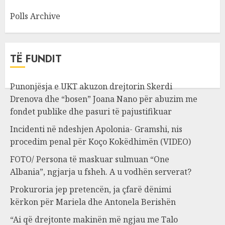
Polls Archive
TË FUNDIT
Punonjësja e UKT akuzon drejtorin Skerdi
Drenova dhe “bosen” Joana Nano për abuzim me
fondet publike dhe pasuri të pajustifikuar
Incidenti në ndeshjen Apolonia- Gramshi, nis
procedim penal për Koço Kokëdhimën (VIDEO)
FOTO/ Persona të maskuar sulmuan “One
Albania”, ngjarja u fsheh. A u vodhën serverat?
Prokuroria jep pretencën, ja çfarë dënimi
kërkon për Mariela dhe Antonela Berishën
“Ai që drejtonte makinën më ngjau me Talo