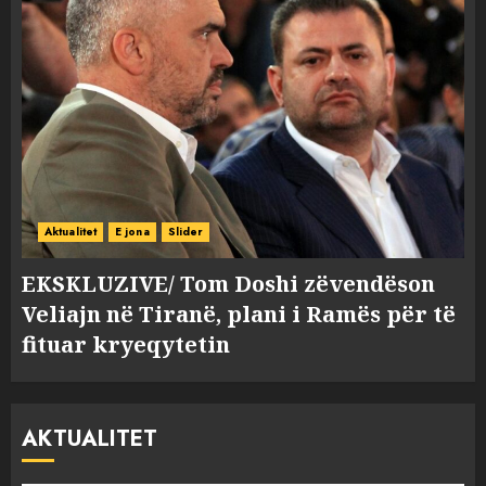
Aktualitet
E jona
Slider
EKSKLUZIVE/ Tom Doshi zëvendëson
Veliajn në Tiranë, plani i Ramës për të
fituar kryeqytetin
AKTUALITET