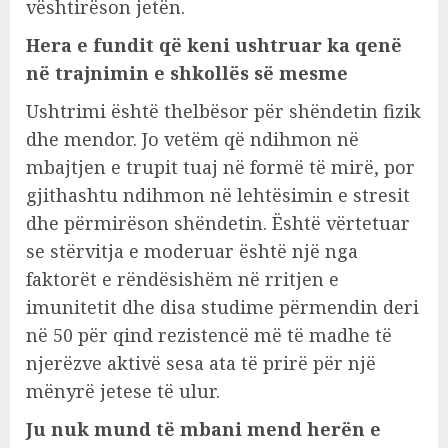
vështirëson jetën.
Hera e fundit që keni ushtruar ka qenë
në trajnimin e shkollës së mesme
Ushtrimi është thelbësor për shëndetin fizik
dhe mendor. Jo vetëm që ndihmon në
mbajtjen e trupit tuaj në formë të mirë, por
gjithashtu ndihmon në lehtësimin e stresit
dhe përmirëson shëndetin. Është vërtetuar
se stërvitja e moderuar është një nga
faktorët e rëndësishëm në rritjen e
imunitetit dhe disa studime përmendin deri
në 50 për qind rezistencë më të madhe të
njerëzve aktivë sesa ata të prirë për një
mënyrë jetese të ulur.
Ju nuk mund të mbani mend herën e