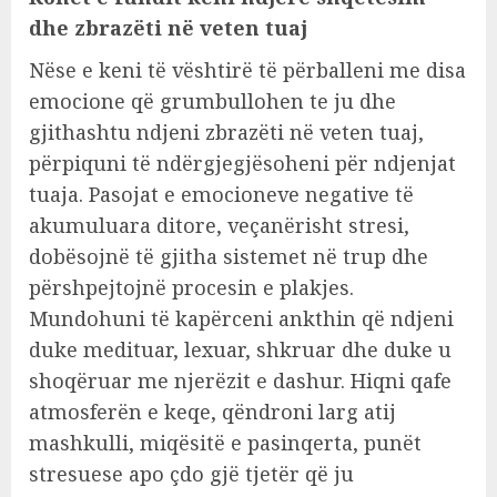
dhe zbrazëti në veten tuaj
Nëse e keni të vështirë të përballeni me disa
emocione që grumbullohen te ju dhe
gjithashtu ndjeni zbrazëti në veten tuaj,
përpiquni të ndërgjegjësoheni për ndjenjat
tuaja. Pasojat e emocioneve negative të
akumuluara ditore, veçanërisht stresi,
dobësojnë të gjitha sistemet në trup dhe
përshpejtojnë procesin e plakjes.
Mundohuni të kapërceni ankthin që ndjeni
duke medituar, lexuar, shkruar dhe duke u
shoqëruar me njerëzit e dashur. Hiqni qafe
atmosferën e keqe, qëndroni larg atij
mashkulli, miqësitë e pasinqerta, punët
stresuese apo çdo gjë tjetër që ju