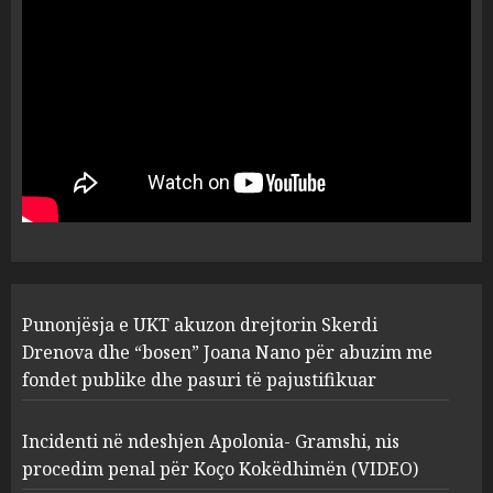
dëshmia e Nuredin Dumanit
flet për PERSONAT që e
plagosën!
5
MARCH 25, 2025
Punonjësja e UKT akuzon
drejtorin Skerdi Drenova dhe
“bosen” Joana Nano për
abuzim me fondet publike dhe
pasuri të pajustifikuar
1
JULY 24, 2025
Incidenti në ndeshjen
Punonjësja e UKT akuzon drejtorin Skerdi
Apolonia- Gramshi, nis
procedim penal për Koço
Drenova dhe “bosen” Joana Nano për abuzim me
Kokëdhimën (VIDEO)
fondet publike dhe pasuri të pajustifikuar
2
MARCH 27, 2025
Incidenti në ndeshjen Apolonia- Gramshi, nis
procedim penal për Koço Kokëdhimën (VIDEO)
FOTO/ Persona të maskuar