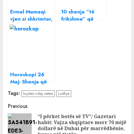
Ermal Mamaqi
10 shenja “të
vjen si shkrimtar,
frikshme” që
shumë krenar me
tregojnë se po
veten: Kam bërë
nxitoheni shumë
një libër që
me lidhjen tuaj
s’duhet lexuar,
duhet studiuar
Horoskopi 26
Maj: Shenja që
është shumë
Tags:
kujdes ndaj vetea
Lodhje
pranë një
tradhtie, çfarë
Continue
Previous
duhet të kuptoni
Reading
“I përket botës së TV”/ Gazetari
sot
habit: Vajza shqiptare merr 70 mijë
Pre
dollarë në Dubai për marrëdhënie,
pos