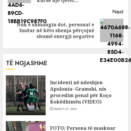
kurse një tjetër…
Next
Nuk e shmangin dot, personat e
Next
lindur në këto shenja përçojnë
post:
shumë energji negative
TË NGJASHME
Incidenti në ndeshjen
Apolonia- Gramshi, nis
procedim penal për Koço
Kokëdhimën (VIDEO)
MARCH 27, 2025
FOTO/ Persona të maskuar