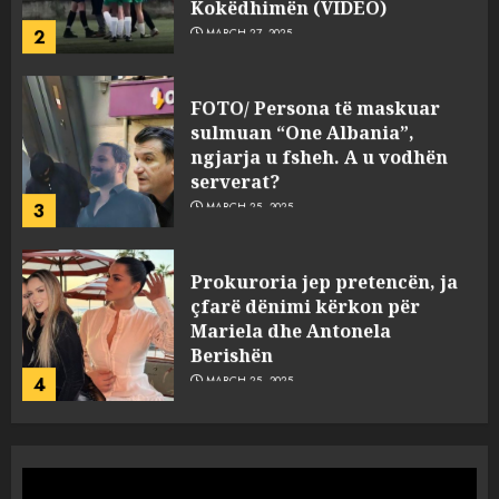
Kokëdhimën (VIDEO)
2
MARCH 27, 2025
FOTO/ Persona të maskuar
sulmuan “One Albania”,
ngjarja u fsheh. A u vodhën
serverat?
3
MARCH 25, 2025
Prokuroria jep pretencën, ja
çfarë dënimi kërkon për
Mariela dhe Antonela
Berishën
4
MARCH 25, 2025
“Ai që drejtonte makinën më
ngjau me Talo Çelën”,