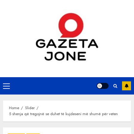
Skip
to
content
Primary
Menu
Home
Slider
5 shenja që tregojnë se duhet të kujdeseni më shumë për veten