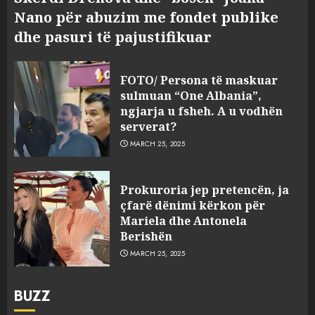
Nano për abuzim me fondet publike
dhe pasuri të pajustifikuar
FOTO/ Persona të maskuar
sulmuan “One Albania”,
ngjarja u fsheh. A u vodhën
serverat?
MARCH 25, 2025
Prokuroria jep pretencën, ja
çfarë dënimi kërkon për
Mariela dhe Antonela
Berishën
MARCH 25, 2025
BUZZ