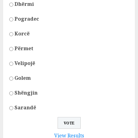
Dhërmi
Pogradec
Korcë
Përmet
Velipojë
Golem
Shëngjin
Sarandë
View Results