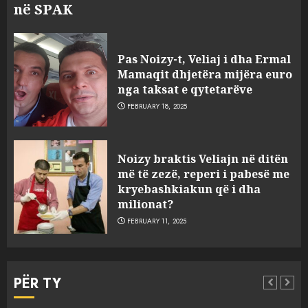
në SPAK
Pas Noizy-t, Veliaj i dha Ermal
Mamaqit dhjetëra mijëra euro
nga taksat e qytetarëve
FEBRUARY 18, 2025
FOTO/ Persona të maskuar
Noizy braktis Veliajn në ditën
sulmuan “One Albania”,
më të zezë, reperi i pabesë me
ngjarja u fsheh. A u vodhën
kryebashkiakun që i dha
serverat?
milionat?
3
MARCH 25, 2025
FEBRUARY 11, 2025
Prokuroria jep pretencën, ja
çfarë dënimi kërkon për
PËR TY
Mariela dhe Antonela
Berishën