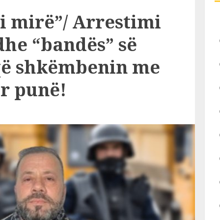
 i mirë”/ Arrestimi
dhe “bandës” së
 që shkëmbenin me
r punë!