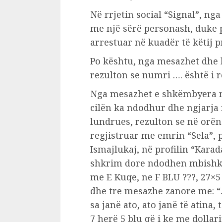
Në rrjetin social “Signal”, ng
me një sërë personash, duke p
arrestuar në kuadër të këtij 
Po kështu, nga mesazhet dhe bi
rezulton se numri …. është i 
Nga mesazhet e shkëmbyera në
cilën ka ndodhur dhe ngjarja n
lundrues, rezulton se në orën 
regjistruar me emrin “Sela”, p
Ismajlukaj, në profilin “Karad
shkrim dore ndodhen mbishkr
me E Kuqe, ne F BLU ???, 27×5
dhe tre mesazhe zanore me: “…
sa janë ato, ato janë të atina,
7 herë 5 blu që i ke me dollari