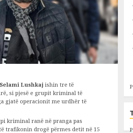
 Selami Lushkaj
ishin tre të
P
rë, si pjesë e grupit kriminal të
a gjatë operacionit me urdhër të
rupi kriminal ranë në pranga pas
të trafikonin drogë përmes detit në 15
P