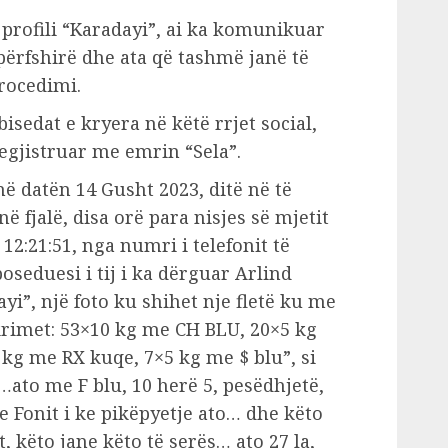
a profili “Karadayi”, ai ka komunikuar
ërfshirë dhe ata që tashmë janë të
procedimi.
sedat e kryera në këtë rrjet social,
regjistruar me emrin “Sela”.
 datën 14 Gusht 2023, ditë në të
ë fjalë, disa orë para nisjes së mjetit
12:21:51, nga numri i telefonit të
oseduesi i tij i ka dërguar Arlind
ayi”, një foto ku shihet nje fletë ku me
imet: 53×10 kg me CH BLU, 20×5 kg
 kg me RX kuqe, 7×5 kg me $ blu”, si
ato me F blu, 10 herë 5, pesëdhjetë,
 te Fonit i ke pikëpyetje ato… dhe këto
t, këto jane këto të serës… ato 27 la,