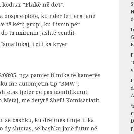
S
i koduar “
Flakë në det
”.
N
 dosja e plotë, ku ndër të tjera janë
d
e të këtij grupi, ku flisnin për
I
do ta nxirrnin jashtë vendit.
G
Ismajlukaj, i cili ka kryer
K
F
“
v
2:08:05, nga pamjet filmike të kamerës
P
shku me automjetin tip “BMW”,
d
shtetas tjetër që pas identifikimit
A
an Metaj, me detyrë Shef i Komisariatit
“
m
 së bashku, ku drejtues i mjetit ka
D
o dy shtetas, së bashku janë futur në
p