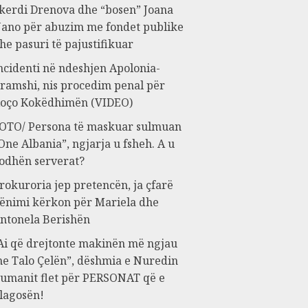
kerdi Drenova dhe “bosen” Joana
ano për abuzim me fondet publike
he pasuri të pajustifikuar
ncidenti në ndeshjen Apolonia-
ramshi, nis procedim penal për
oço Kokëdhimën (VIDEO)
OTO/ Persona të maskuar sulmuan
One Albania”, ngjarja u fsheh. A u
odhën serverat?
rokuroria jep pretencën, ja çfarë
ënimi kërkon për Mariela dhe
ntonela Berishën
Ai që drejtonte makinën më ngjau
e Talo Çelën”, dëshmia e Nuredin
umanit flet për PERSONAT që e
lagosën!