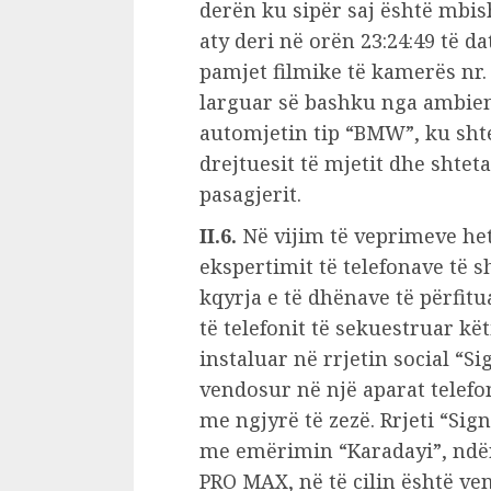
derën ku sipër saj është mbis
aty deri në orën 23:24:49 të d
pamjet filmike të kamerës nr. 
larguar së bashku nga ambient
automjetin tip “BMW”, ku shte
drejtuesit të mjetit dhe shteta
pasagjerit.
II.6.
Në vijim të veprimeve het
ekspertimit të telefonave të s
kqyrja e të dhënave të përfitu
të telefonit të sekuestruar këti
instaluar në rrjetin social “Si
vendosur në një aparat telefo
me ngjyrë të zezë. Rrjeti “Sign
me emërimin “Karadayi”, ndërs
PRO MAX, në të cilin është ve