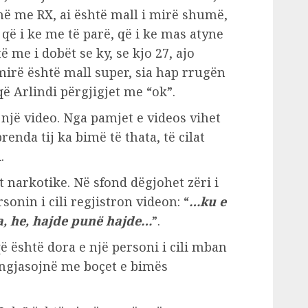
anë me RX, ai është mall i mirë shumë,
 që i ke me të parë, që i ke mas atyne
ë me i dobët se ky, se kjo 27, ajo
mirë është mall super, sia hap rrugën
 Arlindi përgjigjet me “ok”.
 një video. Nga pamjet e videos vihet
 brenda tij ka bimë të thata, të cilat
.
narkotike. Në sfond dëgjohet zëri i
onin i cili regjistron videon: “
…ku e
la, he, hajde punë hajde…
”.
ë është dora e një personi i cili mban
 ngjasojnë me boçet e bimës