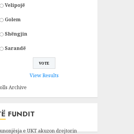
Velipojë
Golem
Shëngjin
Sarandë
View Results
olls Archive
TË FUNDIT
unonjësja e UKT akuzon drejtorin