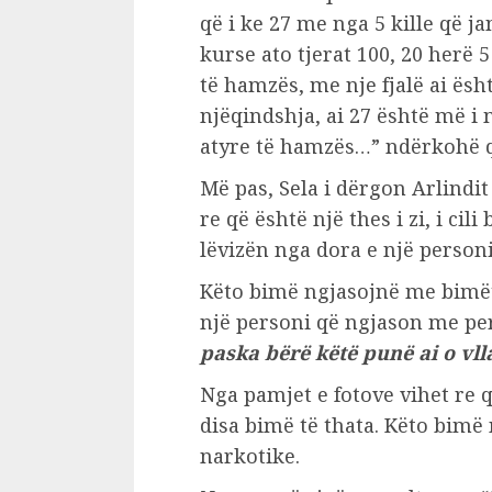
që i ke 27 me nga 5 kille që j
kurse ato tjerat 100, 20 herë 5
të hamzës, me nje fjalë ai ësht
njëqindshja, ai 27 është më i 
atyre të hamzës…” ndërkohë që
Më pas, Sela i dërgon Arlindit
re që është një thes i zi, i cili
lëvizën nga dora e një personi
Këto bimë ngjasojnë me bimët 
një personi që ngjason me pers
paska bërë këtë punë ai o vl
Nga pamjet e fotove vihet re q
disa bimë të thata. Këto bimë
narkotike.