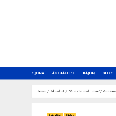
Skip
to
content
E JONA
AKTUALITET
RAJON
BOTË
Home
Aktualitet
“Ai është mall i mirë”/ Arrest
Aktualitet
Slider