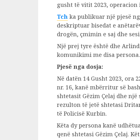
gusht të vitit 2023, operacion 
Tch
ka publikuar një pjesë nga
deskriptuar bisedat e anëtarëv
drogën, çmimin e saj dhe sesi 
Një prej tyre është dhe Arlind 
komunikimi me disa persona.
Pjesë nga dosja:
Në datën 14 Gusht 2023, ora 2
nr. 16, kanë mbërritur së ba
shtetasit Gëzim Çelaj dhe një 
rezulton të jetë shtetasi Drit
të Policisë Kurbin.
Këta dy persona kanë udhëtuar
qenë shtetasi Gëzim Çelaj. Kët