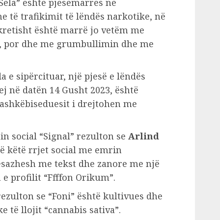
“Sela” është pjesëmarrës në
 të trafikimit të lëndës narkotike, në
kretisht është marrë jo vetëm me
e, por dhe me grumbullimin dhe me
 e sipërcituar, një pjesë e lëndës
hej në datën 14 Gusht 2023, është
ashkëbiseduesit i drejtohen me
in social “Signal” rezulton se
Arlind
l në këtë rrjet social me emrin
sazhesh me tekst dhe zanore me një
e profilit “Ffffon Orikum”.
rezulton se “Foni” është kultivues dhe
 të llojit “cannabis sativa”.