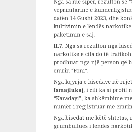
Nga sa më sipër, rezulton se 
veprimtarinë e kundërligjshme
datën 14 Gusht 2023, dhe kon
kultivimin e lëndës narkotik
paketimin e saj.
II.7.
Nga sa rezulton nga biseda
narkotike e cila do të trafiko
prodhuar nga një person që b
emrin “Foni”.
Nga kqyrja e bisedave në rrjet
Ismajlukaj
, i cili ka si profi
“Karadayi”, ka shkëmbime me
numër i regjistruar me emrin 
Nga bisedat me këtë shtetas, 
grumbullues i lëndës narkotike