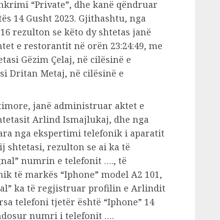
hkrimi “Private”, dhe kanë qëndruar
atës 14 Gusht 2023. Gjithashtu, nga
16 rezulton se këto dy shtetas janë
et e restorantit në orën 23:24:49, me
tasi Gëzim Çelaj, në cilësinë e
si Dritan Metaj, në cilësinë e
imore, janë administruar aktet e
htetasit Arlind Ismajlukaj, dhe nga
ara nga ekspertimi telefonik i aparatit
j shtetasi, rezulton se ai ka të
gnal” numrin e telefonit …., të
nik të markës “Iphone” model A2 101,
al” ka të regjistruar profilin e Arlindit
a telefoni tjetër është “Iphone” 14
ndosur numri i telefonit ….