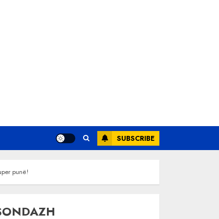
SUBSCRIBE
uper punë!
SONDAZH