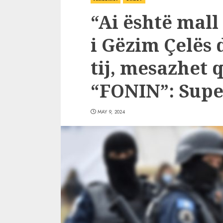
“Ai është mall
i Gëzim Çelës 
tij, mesazhet
“FONIN”: Supe
MAY 9, 2024