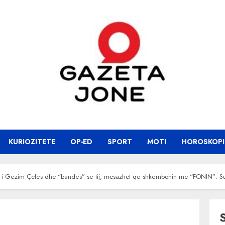
KURIOZITETE
OP-ED
SPORT
MOTI
HOROSKOPI
imi i Gëzim Çelës dhe “bandës” së tij, mesazhet që shkëmbenin me “FONIN”: S