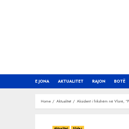
Skip
to
content
E JONA
AKTUALITET
RAJON
BOTË
Home
Aktualitet
Aksident i frikshëm në Vlorë, “
Aktualitet
Slider