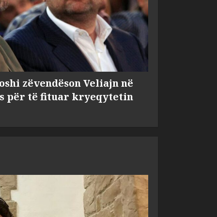
shi zëvendëson Veliajn në
s për të fituar kryeqytetin