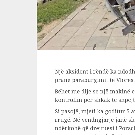
Një aksident i rëndë ka ndod
pranë paraburgimit të Vlorës.
Bëhet me dije se një makinë e
kontrollin për shkak të shpejtë
Si pasojë, mjeti ka goditur 5
rrugë. Në vendngjarje janë s
ndërkohë që drejtuesi i Porsc