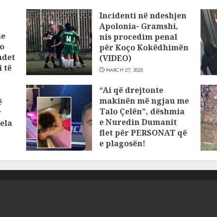
Incidenti në ndeshjen
Apolonia- Gramshi,
he
nis procedim penal
o
për Koço Kokëdhimën
ndet
(VIDEO)
 të
MARCH 27, 2025
“Ai që drejtonte
makinën më ngjau me
ë
Talo Çelën”, dëshmia
r
e Nuredin Dumanit
ela
flet për PERSONAT që
e plagosën!
MARCH 25, 2025