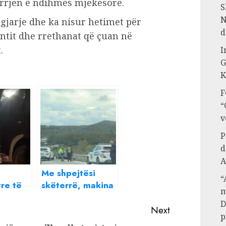
arrjen e ndihmës mjekësore.
S
N
gjarje dhe ka nisur hetimet për
d
ntit dhe rrethanat që çuan në
.
I
G
K
F
“
v
P
d
A
Me shpejtësi
“
tre të
skëterrë, makina
m
Porsche
luksoze
D
 me
aksidenton një
Next
p
tjetër mjet në