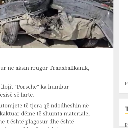
hur në aksin rrugor Transballkanik,
P
 llojit “Porsche” ka humbur
sisë së lartë.
 automjete të tjera që ndodheshin në
hkaktuar dëme të shumta materiale,
he-t është plagosur dhe është
P