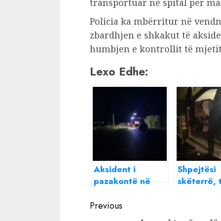
transportuar në spital për m
Policia ka mbërritur në vendn
zbardhjen e shkakut të akside
humbjen e kontrollit të mjetit
Lexo Edhe:
Aksident i
Shpejtësi
pazakontë në
skëterrë, 
aksin Levan,
rinjtë me 
Continue
makina me
përplasen
Previous
shpejtësi
barrierën,