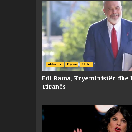
Aktualitet
E jona
Slider
Edi Rama, Kryeministër dhe 
Tiranës