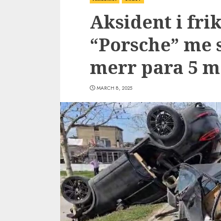
Aksident i fri
“Porsche” me s
merr para 5 ma
MARCH 8, 2025