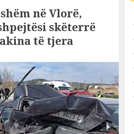
kshëm në Vlorë,
hpejtësi skëterrë
kina të tjera