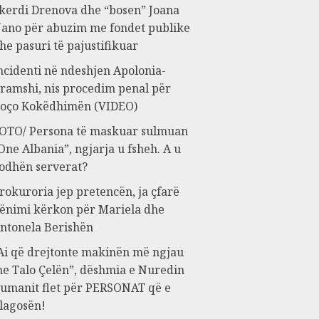
kerdi Drenova dhe “bosen” Joana
ano për abuzim me fondet publike
he pasuri të pajustifikuar
ncidenti në ndeshjen Apolonia-
ramshi, nis procedim penal për
oço Kokëdhimën (VIDEO)
OTO/ Persona të maskuar sulmuan
One Albania”, ngjarja u fsheh. A u
odhën serverat?
rokuroria jep pretencën, ja çfarë
ënimi kërkon për Mariela dhe
ntonela Berishën
Ai që drejtonte makinën më ngjau
e Talo Çelën”, dëshmia e Nuredin
umanit flet për PERSONAT që e
lagosën!