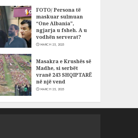
FOTO/ Persona të
maskuar sulmuan
“One Albania”,
ngjarja u fsheh. A u
vodhën serverat?
MARCH 25, 2025
Masakra e Krushës së
Madhe, si serbët
vranë 243 SHQIPTARË
në një vend
MARCH 25, 2025