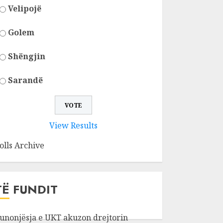
Velipojë
Golem
Shëngjin
Sarandë
View Results
olls Archive
TË FUNDIT
unonjësja e UKT akuzon drejtorin