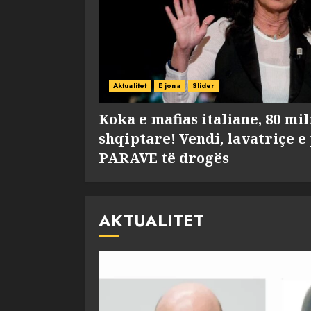
Aktualitet
E jona
Slider
Koka e mafias italiane, 80 mi
shqiptare! Vendi, lavatriçe e
PARAVE të drogës
AKTUALITET