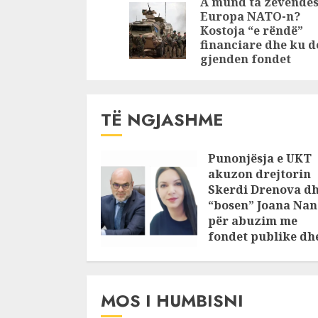
Reading
A mund ta zëvendës
‘skëterrë’ merr
hekurat i 
Europa NATO-n?
para 36 krerë
mjetit
Kostoja “e rëndë”
dhen, ka të
financiare dhe ku d
gjenden fondet
plagosur
TË NGJASHME
Punonjësja e UKT
akuzon drejtorin
Skerdi Drenova d
“bosen” Joana Nan
për abuzim me
fondet publike dh
pasuri të
pajustifikuar
JULY 24, 2025
MOS I HUMBISNI