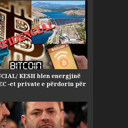
IAL/ KESH blen energjinë
EC -et private e përdorin për