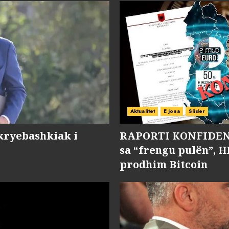
Aktualitet
E jona
Slider
kryebashkiak i
RAPORTI KONFIDENC
sa “frengu pulën”, H
prodhim Bitcoin