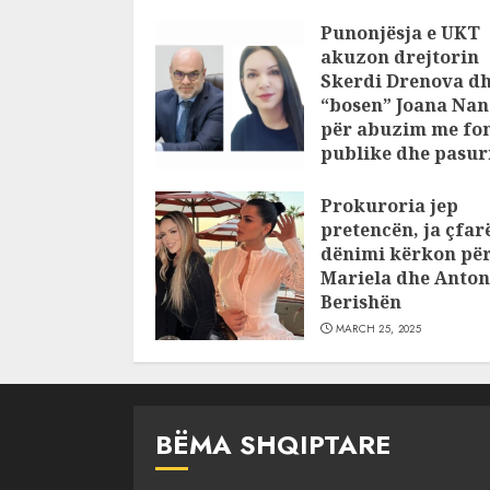
Punonjësja e UKT
akuzon drejtorin
Skerdi Drenova d
“bosen” Joana Nan
për abuzim me fo
publike dhe pasuri
pajustifikuar
Prokuroria jep
JULY 24, 2025
pretencën, ja çfar
dënimi kërkon pë
Mariela dhe Anton
Berishën
MARCH 25, 2025
BËMA SHQIPTARE