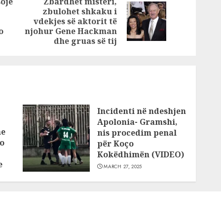
ojë
Zbardhet misteri,
ngulen
autostradën
zbulohet shkaku i
Previous
Next
Tiranë-Elbasan
vdekjes së aktorit të
post:
post:
o
njohur Gene Hackman
dhe gruas së tij
Incidenti në ndeshjen
Apolonia- Gramshi,
he
nis procedim penal
o
për Koço
Kokëdhimën (VIDEO)
e
MARCH 27, 2025