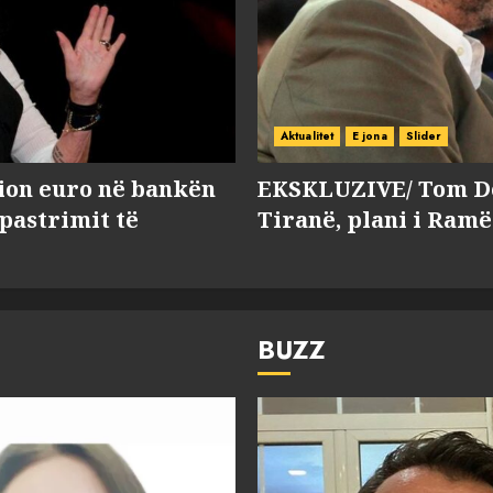
Aktualitet
E jona
Slider
lion euro në bankën
EKSKLUZIVE/ Tom Do
 pastrimit të
Tiranë, plani i Ramë
BUZZ