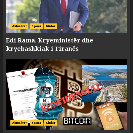
Aktualitet
E jona
Slider
Edi Rama, Kryeministër dhe
kryebashkiak i Tiranës
Aktualitet
E jona
Slider