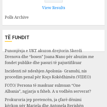
View Results
Polls Archive
TË FUNDIT
Punonjësja e UKT akuzon drejtorin Skerdi
Drenova dhe “bosen” Joana Nano për abuzim me
fondet publike dhe pasuri të pajustifikuar
Incidenti në ndeshjen Apolonia- Gramshi, nis
procedim penal për Koço Kokëdhimën (VIDEO)
FOTO/ Persona të maskuar sulmuan “One
Albania”, ngjarja u fsheh. A u vodhën serverat?
Prokuroria jep pretencën, ja çfarë dënimi
kërkon për Mariela dhe Antonela Berishën