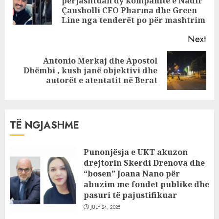
përjashtuan dy kompanitë e Nadir
Pre
Çausholli CFO Pharma dhe Green
pos
Line nga tenderët po për mashtrim
Next
Antonio Merkaj dhe Apostol
Next
Dhëmbi , kush janë objektivi dhe
post:
autorët e atentatit në Berat
TË NGJASHME
Punonjësja e UKT akuzon
drejtorin Skerdi Drenova dhe
“bosen” Joana Nano për
abuzim me fondet publike dhe
pasuri të pajustifikuar
JULY 24, 2025