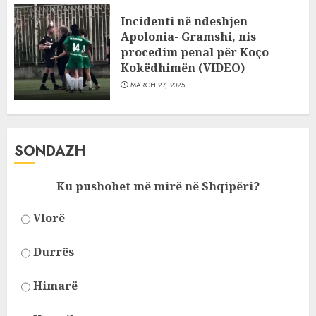
Incidenti në ndeshjen
Apolonia- Gramshi, nis
procedim penal për Koço
Kokëdhimën (VIDEO)
MARCH 27, 2025
SONDAZH
Ku pushohet më mirë në Shqipëri?
Vlorë
Durrës
Himarë