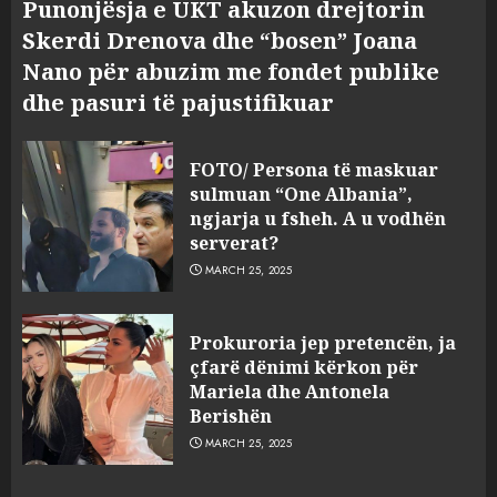
Punonjësja e UKT akuzon drejtorin
Skerdi Drenova dhe “bosen” Joana
Nano për abuzim me fondet publike
dhe pasuri të pajustifikuar
FOTO/ Persona të maskuar
sulmuan “One Albania”,
ngjarja u fsheh. A u vodhën
serverat?
MARCH 25, 2025
Prokuroria jep pretencën, ja
çfarë dënimi kërkon për
Mariela dhe Antonela
Berishën
MARCH 25, 2025