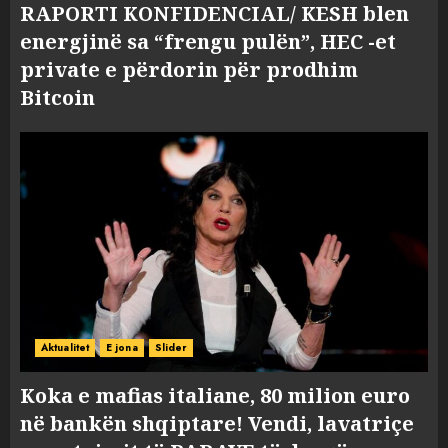
RAPORTI KONFIDENCIAL/ KESH blen
energjinë sa “frengu pulën”, HEC -et
private e përdorin për prodhim
Bitcoin
Aktualitet
E jona
Slider
Koka e mafias italiane, 80 milion euro
në bankën shqiptare! Vendi, lavatriçe