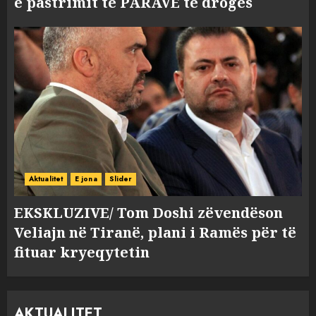
e pastrimit të PARAVE të drogës
Aktualitet
E jona
Slider
EKSKLUZIVE/ Tom Doshi zëvendëson
Veliajn në Tiranë, plani i Ramës për të
fituar kryeqytetin
AKTUALITET