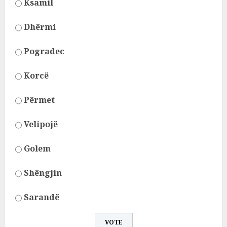
Ksamil
Dhërmi
Pogradec
Korcë
Përmet
Velipojë
Golem
Shëngjin
Sarandë