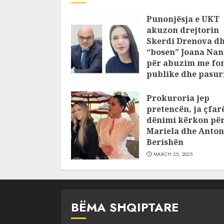
Punonjësja e UKT
akuzon drejtorin
Skerdi Drenova d
“bosen” Joana Nan
për abuzim me fo
publike dhe pasuri
pajustifikuar
Prokuroria jep
JULY 24, 2025
pretencën, ja çfar
dënimi kërkon pë
Mariela dhe Anton
Berishën
MARCH 25, 2025
BËMA SHQIPTARE