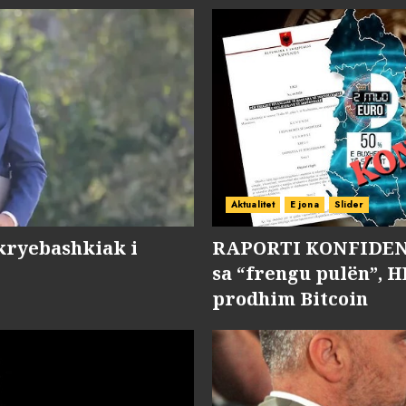
Aktualitet
E jona
Slider
kryebashkiak i
RAPORTI KONFIDENC
sa “frengu pulën”, H
prodhim Bitcoin