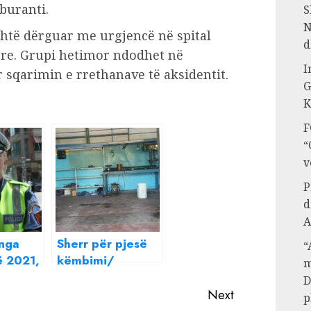
rburanti.
S
N
është dërguar me urgjencë në spital
d
re. Grupi hetimor ndodhet në
I
sqarimin e rrethanave të aksidentit.
G
K
F
“
v
P
d
A
 nga
Sherr për pjesë
“
ë 2021,
këmbimi/
m
ë
Plagoset me
D
që u
armë zjarri
Next
p
 sot në
punonjësi në