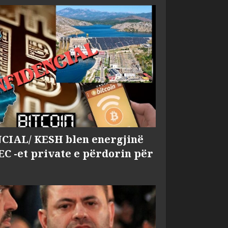
IAL/ KESH blen energjinë
EC -et private e përdorin për