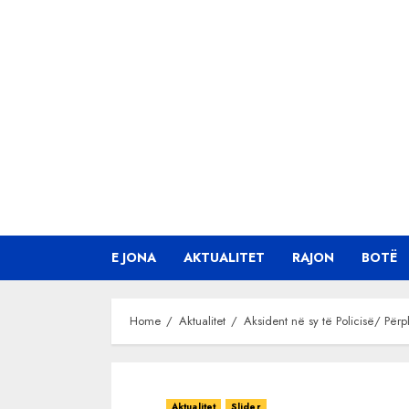
Skip
to
content
E JONA
AKTUALITET
RAJON
BOTË
Home
Aktualitet
Aksident në sy të Policisë/ Për
Aktualitet
Slider