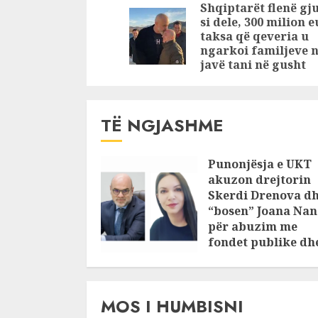
Reading
Shqiptarët flenë g
Vorë
si dele, 300 milion 
taksa që qeveria u
ngarkoi familjeve n
javë tani në gusht
TË NGJASHME
Punonjësja e UKT
akuzon drejtorin
Skerdi Drenova d
“bosen” Joana Nan
për abuzim me
fondet publike dh
pasuri të
pajustifikuar
JULY 24, 2025
MOS I HUMBISNI