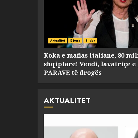
Aktualitet
E jona
Slider
Koka e mafias italiane, 80 mi
shqiptare! Vendi, lavatriçe e
PARAVE të drogës
AKTUALITET