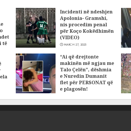
Incidenti në ndeshjen
Apolonia- Gramshi,
he
nis procedim penal
o
për Koço Kokëdhimën
ndet
(VIDEO)
 të
MARCH 27, 2025
“Ai që drejtonte
makinën më ngjau me
ë
Talo Çelën”, dëshmia
r
e Nuredin Dumanit
ela
flet për PERSONAT që
e plagosën!
MARCH 25, 2025