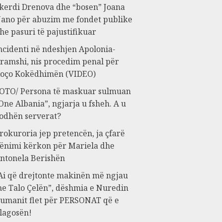
kerdi Drenova dhe “bosen” Joana
ano për abuzim me fondet publike
he pasuri të pajustifikuar
ncidenti në ndeshjen Apolonia-
ramshi, nis procedim penal për
oço Kokëdhimën (VIDEO)
OTO/ Persona të maskuar sulmuan
One Albania”, ngjarja u fsheh. A u
odhën serverat?
rokuroria jep pretencën, ja çfarë
ënimi kërkon për Mariela dhe
ntonela Berishën
Ai që drejtonte makinën më ngjau
e Talo Çelën”, dëshmia e Nuredin
umanit flet për PERSONAT që e
lagosën!