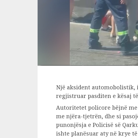
Një aksident automobolistik, i
regjistruar pasditen e kësaj 
Autoritetet policore bëjnë me
me njëra-tjetrën, dhe si pasoj
punonjësja e Policisë së Qarku
ishte planësuar aty në krye t