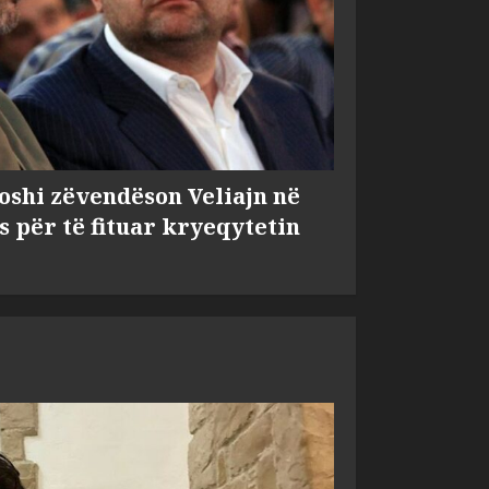
shi zëvendëson Veliajn në
s për të fituar kryeqytetin