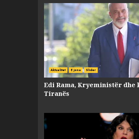
Aktualitet
E jona
Slider
Edi Rama, Kryeministër dhe 
Tiranës