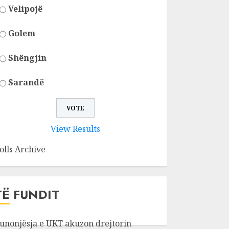
Velipojë
Golem
Shëngjin
Sarandë
View Results
olls Archive
TË FUNDIT
unonjësja e UKT akuzon drejtorin