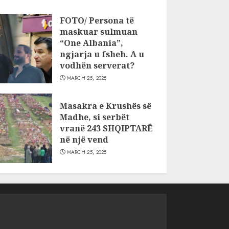
FOTO/ Persona të
maskuar sulmuan
“One Albania”,
ngjarja u fsheh. A u
vodhën serverat?
MARCH 25, 2025
Masakra e Krushës së
Madhe, si serbët
vranë 243 SHQIPTARË
në një vend
MARCH 25, 2025