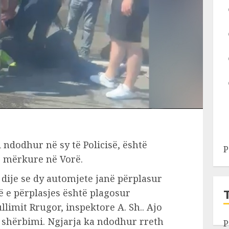
 ndodhur në sy të Policisë, është
P
të mërkure në Vorë.
 dije se dy automjete janë përplasur
ë e përplasjes është plagosur
llimit Rrugor, inspektore A. Sh.. Ajo
ë shërbimi. Ngjarja ka ndodhur rreth
P