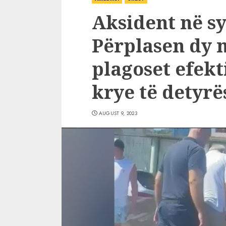
Aksident në sy 
Përplasen dy 
plagoset efekt
krye të detyrë
AUGUST 9, 2023