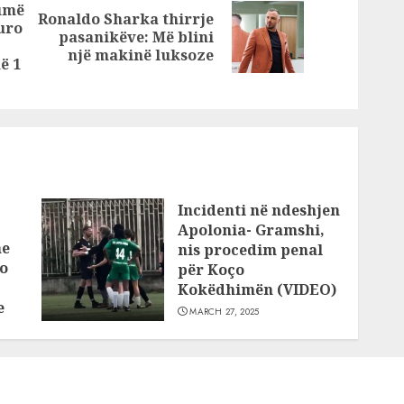
jumë
Ronaldo Sharka thirrje
servisin e
euro
Next
pasanikëve: Më blini
Previous
makinave në
post:
një makinë luksoze
Vorë, dhunohen
post:
ë 1
edhe 2 pronarët
Incidenti në ndeshjen
Apolonia- Gramshi,
he
nis procedim penal
o
për Koço
Kokëdhimën (VIDEO)
e
MARCH 27, 2025