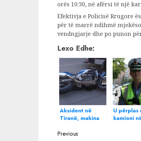
orës 10:30, në afërsi të një ka
Efektivja e Policisë Rrugore 
për të marrë ndihmë mjekëso
vendngjarje dhe po punon për 
Lexo Edhe:
Aksident në
U përplas
Tiranë, makina
kamioni n
përplas motorin,
kush ësht
Continue
plagoset
efektivja 
Previous
drejtuesi
aksidentua