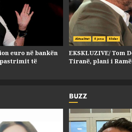
Aktualitet
E jona
Slider
lion euro në bankën
EKSKLUZIVE/ Tom Do
 pastrimit të
Tiranë, plani i Ramë
BUZZ