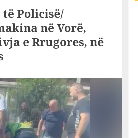
të Policisë/
makina në Vorë,
ivja e Rrugores, në
s