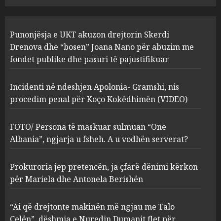
JULY 24, 2025
Incidenti në ndeshjen
Punonjësja e UKT akuzon drejtorin Skerdi
Apolonia- Gramshi, nis
procedim penal për Koço
Drenova dhe “bosen” Joana Nano për abuzim me
Kokëdhimën (VIDEO)
fondet publike dhe pasuri të pajustifikuar
2
MARCH 27, 2025
Incidenti në ndeshjen Apolonia- Gramshi, nis
procedim penal për Koço Kokëdhimën (VIDEO)
FOTO/ Persona të maskuar
sulmuan “One Albania”,
ngjarja u fsheh. A u vodhën
FOTO/ Persona të maskuar sulmuan “One
serverat?
Albania”, ngjarja u fsheh. A u vodhën serverat?
3
MARCH 25, 2025
Prokuroria jep pretencën, ja çfarë dënimi kërkon
Prokuroria jep pretencën, ja
për Mariela dhe Antonela Berishën
çfarë dënimi kërkon për
Mariela dhe Antonela
“Ai që drejtonte makinën më ngjau me Talo
Berishën
Çelën”, dëshmia e Nuredin Dumanit flet për