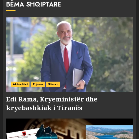
BËMA SHQIPTARE
Aktualitet
E jona
Slider
Edi Rama, Kryeministër dhe
kryebashkiak i Tiranës