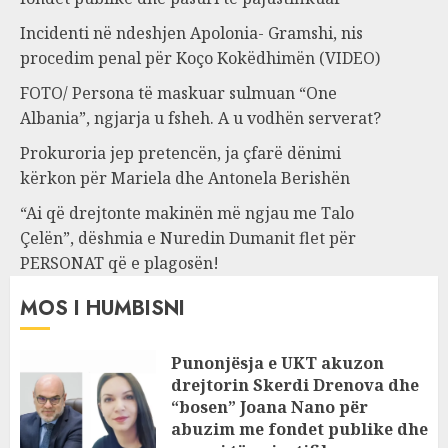
Incidenti në ndeshjen Apolonia- Gramshi, nis
procedim penal për Koço Kokëdhimën (VIDEO)
FOTO/ Persona të maskuar sulmuan “One
Albania”, ngjarja u fsheh. A u vodhën serverat?
Prokuroria jep pretencën, ja çfarë dënimi
kërkon për Mariela dhe Antonela Berishën
“Ai që drejtonte makinën më ngjau me Talo
Çelën”, dëshmia e Nuredin Dumanit flet për
PERSONAT që e plagosën!
MOS I HUMBISNI
Punonjësja e UKT akuzon
drejtorin Skerdi Drenova dhe
“bosen” Joana Nano për
abuzim me fondet publike dhe