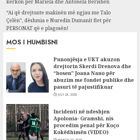
kërkon për Mariela dhe Antonela Berishën
“Ai që drejtonte makinën më ngjau me Talo
Çelën”, dëshmia e Nuredin Dumanit flet për
PERSONAT që e plagosën!
MOS I HUMBISNI
Punonjësja e UKT akuzon
drejtorin Skerdi Drenova dhe
“bosen” Joana Nano për
abuzim me fondet publike dhe
pasuri të pajustifikuar
JULY 24, 2025
Incidenti në ndeshjen
Apolonia- Gramshi, nis
procedim penal për Koço
Kokëdhimën (VIDEO)
MARCH 27, 2025