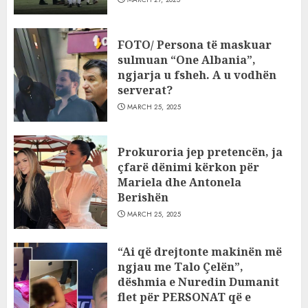
FOTO/ Persona të maskuar
sulmuan “One Albania”,
ngjarja u fsheh. A u vodhën
serverat?
MARCH 25, 2025
Prokuroria jep pretencën, ja
çfarë dënimi kërkon për
Mariela dhe Antonela
Berishën
MARCH 25, 2025
“Ai që drejtonte makinën më
ngjau me Talo Çelën”,
dëshmia e Nuredin Dumanit
flet për PERSONAT që e