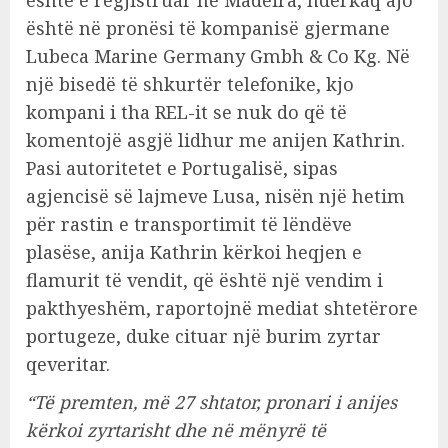
është e regjistruar në Madeira, ndërkaq ajo
është në pronësi të kompanisë gjermane
Lubeca Marine Germany Gmbh & Co Kg. Në
një bisedë të shkurtër telefonike, kjo
kompani i tha REL-it se nuk do që të
komentojë asgjë lidhur me anijen Kathrin.
Pasi autoritetet e Portugalisë, sipas
agjencisë së lajmeve Lusa, nisën një hetim
për rastin e transportimit të lëndëve
plasëse, anija Kathrin kërkoi heqjen e
flamurit të vendit, që është një vendim i
pakthyeshëm, raportojnë mediat shtetërore
portugeze, duke cituar një burim zyrtar
qeveritar.
“Të premten, më 27 shtator, pronari i anijes
kërkoi zyrtarisht dhe në mënyrë të