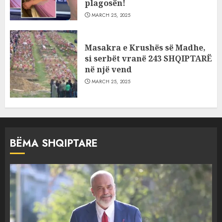
plagosën!
MARCH 25, 2025
Masakra e Krushës së Madhe,
si serbët vranë 243 SHQIPTARË
në një vend
MARCH 25, 2025
BËMA SHQIPTARE