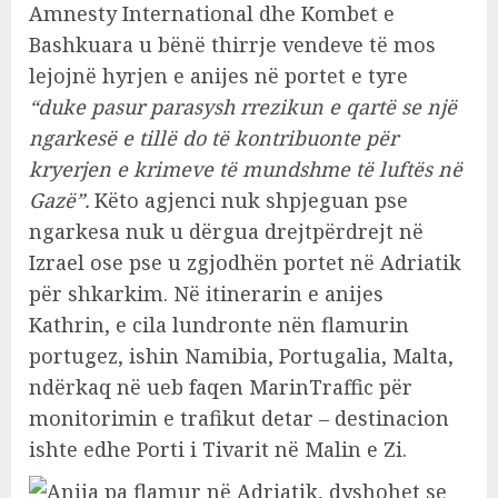
Amnesty International dhe Kombet e
Bashkuara u bënë thirrje vendeve të mos
lejojnë hyrjen e anijes në portet e tyre
“duke pasur parasysh rrezikun e qartë se një
ngarkesë e tillë do të kontribuonte për
kryerjen e krimeve të mundshme të luftës në
Gazë”.
Këto agjenci nuk shpjeguan pse
ngarkesa nuk u dërgua drejtpërdrejt në
Izrael ose pse u zgjodhën portet në Adriatik
për shkarkim. Në itinerarin e anijes
Kathrin, e cila lundronte nën flamurin
portugez, ishin Namibia, Portugalia, Malta,
ndërkaq në ueb faqen MarinTraffic për
monitorimin e trafikut detar – destinacion
ishte edhe Porti i Tivarit në Malin e Zi.