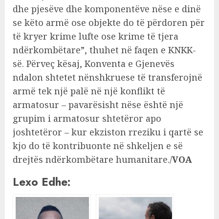
dhe pjesëve dhe komponentëve nëse e dinë
se këto armë ose objekte do të përdoren për
të kryer krime lufte ose krime të tjera
ndërkombëtare”, thuhet në faqen e KNKK-
së. Përveç kësaj, Konventa e Gjenevës
ndalon shtetet nënshkruese të transferojnë
armë tek një palë në një konflikt të
armatosur – pavarësisht nëse është një
grupim i armatosur shtetëror apo
joshtetëror – kur ekziston rreziku i qartë se
kjo do të kontribuonte në shkeljen e së
drejtës ndërkombëtare humanitare./
VOA
Lexo Edhe: