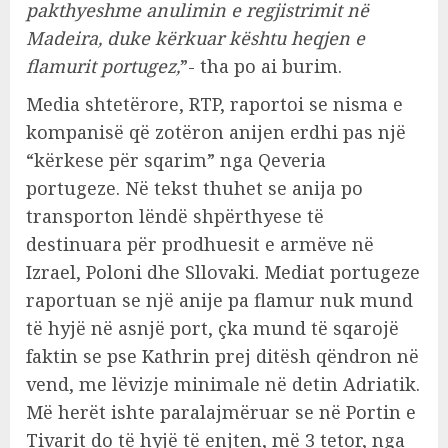
pakthyeshme anulimin e regjistrimit në
Madeira, duke kërkuar kështu heqjen e
flamurit portugez,
”- tha po ai burim.
Media shtetërore, RTP, raportoi se nisma e
kompanisë që zotëron anijen erdhi pas një
“kërkese për sqarim” nga Qeveria
portugeze. Në tekst thuhet se anija po
transporton lëndë shpërthyese të
destinuara për prodhuesit e armëve në
Izrael, Poloni dhe Sllovaki. Mediat portugeze
raportuan se një anije pa flamur nuk mund
të hyjë në asnjë port, çka mund të sqarojë
faktin se pse Kathrin prej ditësh qëndron në
vend, me lëvizje minimale në detin Adriatik.
Më herët ishte paralajmëruar se në Portin e
Tivarit do të hyjë të enjten, më 3 tetor, nga