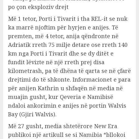
Më 1 tetor, Porti i Tivarit i tha REL-it se nuk
ka marrë njoftim për hyrjen e anijes. Të
premten, më 4 tetor, anija qëndronte në
Adriatik rreth 75 milje detare ose rreth 140
km nga Porti i Tivarit dhe se dy ditët e
fundit lëvizte në një rreth prej disa
kilometrash, pa të dhëna të qarta se në çfarë
drejtimi do të shkonte. Informacionet e para
për anijen Kathrin u shfaqën në media në
muajin gusht, kur Qeveria e Namibisë
ndaloi ankorimin e anijes në portin Walvis
Bay (Gjiri Walvis).
Më 27 gusht, media shtetërore New Era
publikoi një artikull se si Namibia “bllokoi