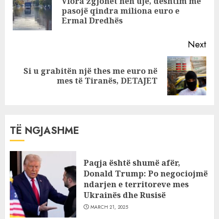
Vlora zgjohet nën ujë, dështim me
policia drejt
Pre
pasojë qindra miliona euro e
vendngjarjes
pos
Ermal Dredhës
Next
Si u grabitën një thes me euro në
Next
mes të Tiranës, DETAJET
post:
TË NGJASHME
Paqja është shumë afër,
Donald Trump: Po negociojmë
ndarjen e territoreve mes
Ukrainës dhe Rusisë
MARCH 21, 2025