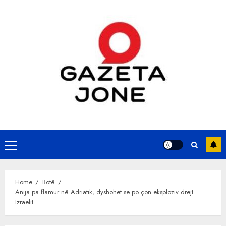
Skip
to
content
Primary
Menu
Home
Botë
Anija pa flamur në Adriatik, dyshohet se po çon eksploziv drejt
Izraelit