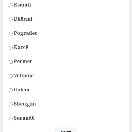
Ksamil
Dhërmi
Pogradec
Korcë
Përmet
Velipojë
Golem
Shëngjin
Sarandë