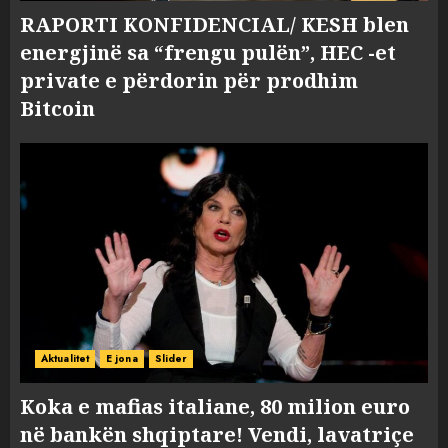
RAPORTI KONFIDENCIAL/ KESH blen
energjinë sa “frengu pulën”, HEC -et
private e përdorin për prodhim
Bitcoin
Aktualitet
E jona
Slider
Koka e mafias italiane, 80 milion euro
në bankën shqiptare! Vendi, lavatriçe