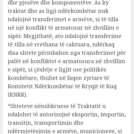
dhe pjesëve dhe komponentëve. As ky
traktat dhe as ligji ndërkombëtar nuk
ndalojnë transferimet e armëve, si të tilla
në një konflikt të armatosur në zhvillim e
sipër. Megjithatë, ato ndalojnë transferime
të tilla në rrethana të caktuara, ndërkaq
disa shtete përmbahen nga transferimet për
palët në konfliktet e armatosura në zhvillim
e sipër, si çështje e ligjit ose politikës
kombëtare, thuhet në faqen zyrtare të
Komitetit Ndërkombëtar të Kryqit të Kuq
(KNKK).
“Shteteve nënshkruese të Traktatit u
ndalohet të autorizojnë eksportin, importin,
transitin, transportimin dhe
ndërmjetësimin e armëve, municioneve, si