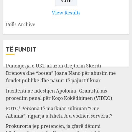
View Results
Polls Archive
TË FUNDIT
Punonjësja e UKT akuzon drejtorin Skerdi
Drenova dhe “bosen” Joana Nano për abuzim me
fondet publike dhe pasuri të pajustifikuar
Incidenti në ndeshjen Apolonia- Gramshi, nis
procedim penal për Koço Kokëdhimën (VIDEO)
FOTO/ Persona të maskuar sulmuan “One
Albania”, ngjarja u fsheh. A u vodhën serverat?
Prokuroria jep pretencën, ja çfarë dënimi