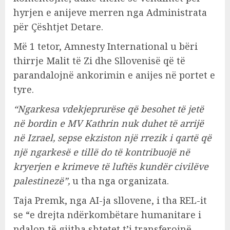
hyrjen e anijeve merren nga Administrata
për Çështjet Detare.
Më 1 tetor, Amnesty International u bëri
thirrje Malit të Zi dhe Sllovenisë që të
parandalojnë ankorimin e anijes në portet e
tyre.
“Ngarkesa vdekjeprurëse që besohet të jetë
në bordin e MV Kathrin nuk duhet të arrijë
në Izrael, sepse ekziston një rrezik i qartë që
një ngarkesë e tillë do të kontribuojë në
kryerjen e krimeve të luftës kundër civilëve
palestinezë”,
u tha nga organizata.
Taja Premk, nga AI-ja sllovene, i tha REL-it
se “e drejta ndërkombëtare humanitare i
ndalon të gjitha shtetet t’i transferojnë