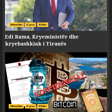
Aktualitet
E jona
Slider
Edi Rama, Kryeministër dhe
kryebashkiak i Tiranës
Aktualitet
E jona
Slider