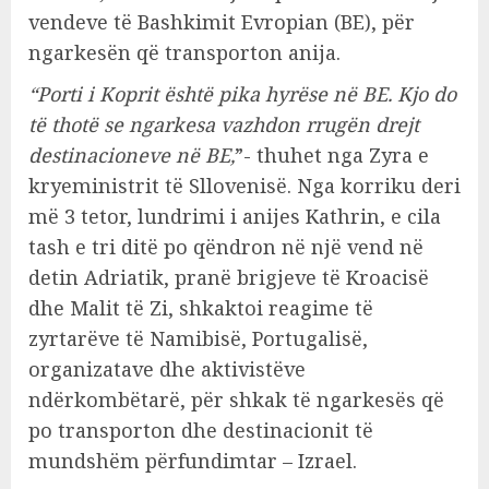
vendeve të Bashkimit Evropian (BE), për
ngarkesën që transporton anija.
“Porti i Koprit është pika hyrëse në BE. Kjo do
të thotë se ngarkesa vazhdon rrugën drejt
destinacioneve në BE,
”- thuhet nga Zyra e
kryeministrit të Sllovenisë. Nga korriku deri
më 3 tetor, lundrimi i anijes Kathrin, e cila
tash e tri ditë po qëndron në një vend në
detin Adriatik, pranë brigjeve të Kroacisë
dhe Malit të Zi, shkaktoi reagime të
zyrtarëve të Namibisë, Portugalisë,
organizatave dhe aktivistëve
ndërkombëtarë, për shkak të ngarkesës që
po transporton dhe destinacionit të
mundshëm përfundimtar – Izrael.