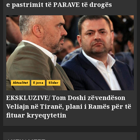
e pastrimit të PARAVE të drogës
Aktualitet
E jona
Slider
EKSKLUZIVE/ Tom Doshi zëvendëson
Veliajn në Tiranë, plani i Ramës për të
fituar kryeqytetin