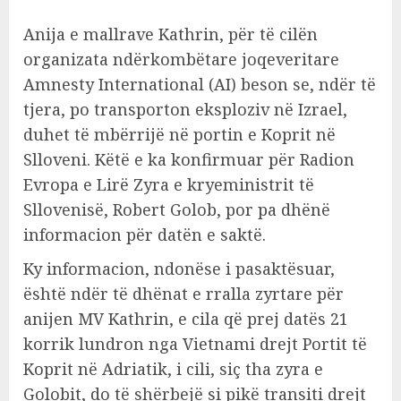
Anija e mallrave Kathrin, për të cilën
organizata ndërkombëtare joqeveritare
Amnesty International (AI) beson se, ndër të
tjera, po transporton eksploziv në Izrael,
duhet të mbërrijë në portin e Koprit në
Slloveni. Këtë e ka konfirmuar për Radion
Evropa e Lirë Zyra e kryeministrit të
Sllovenisë, Robert Golob, por pa dhënë
informacion për datën e saktë.
Ky informacion, ndonëse i pasaktësuar,
është ndër të dhënat e rralla zyrtare për
anijen MV Kathrin, e cila që prej datës 21
korrik lundron nga Vietnami drejt Portit të
Koprit në Adriatik, i cili, siç tha zyra e
Golobit, do të shërbejë si pikë transiti drejt