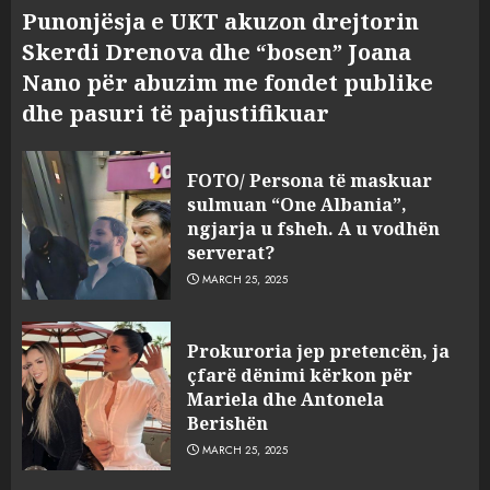
Punonjësja e UKT akuzon drejtorin
Skerdi Drenova dhe “bosen” Joana
Nano për abuzim me fondet publike
dhe pasuri të pajustifikuar
FOTO/ Persona të maskuar
sulmuan “One Albania”,
ngjarja u fsheh. A u vodhën
serverat?
MARCH 25, 2025
Prokuroria jep pretencën, ja
çfarë dënimi kërkon për
Mariela dhe Antonela
Berishën
MARCH 25, 2025