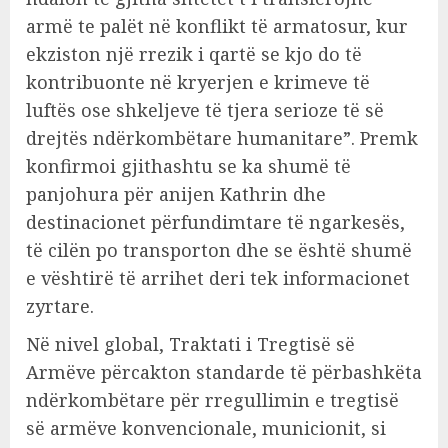
armë te palët në konflikt të armatosur, kur
ekziston një rrezik i qartë se kjo do të
kontribuonte në kryerjen e krimeve të
luftës ose shkeljeve të tjera serioze të së
drejtës ndërkombëtare humanitare”. Premk
konfirmoi gjithashtu se ka shumë të
panjohura për anijen Kathrin dhe
destinacionet përfundimtare të ngarkesës,
të cilën po transporton dhe se është shumë
e vështirë të arrihet deri tek informacionet
zyrtare.
Në nivel global, Traktati i Tregtisë së
Armëve përcakton standarde të përbashkëta
ndërkombëtare për rregullimin e tregtisë
së armëve konvencionale, municionit, si