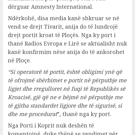
dërguar Amnesty International.
Ndërkohë, disa media kanë shkruar se në
vend se drejt Tivarit, anija do të lundrojë
drejt portit kroat të Ploçës. Nga ky port i
thanë Radios Evropa e Lirë se aktualisht nuk
kanë konfirmim nëse anija do të ankorohet
në Ploçe.
“Si operatorë të portit, është obligimi ynë që
të ofrojmë shërbimet e portit në përputhje me
ligjet dhe rregulloret në fuqi të Republikës së
Kroacisë, gjë që ne e bëjmë në përputhje me
të gjitha standardet ligjore dhe të sigurisë, si
dhe me procedurat
”, thanë nga ky port.
Nga Porti i Koprit nuk deshën të
komentojnë, duke thënë se vendimet për