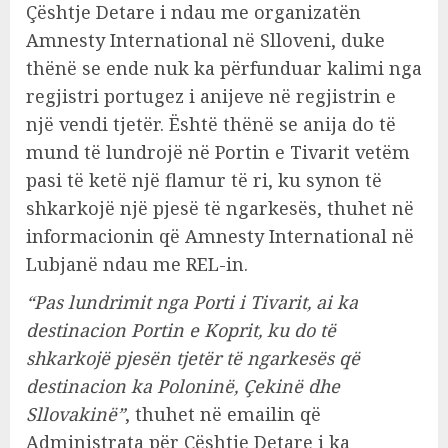
Çështje Detare i ndau me organizatën
Amnesty International në Slloveni, duke
thënë se ende nuk ka përfunduar kalimi nga
regjistri portugez i anijeve në regjistrin e
një vendi tjetër. Është thënë se anija do të
mund të lundrojë në Portin e Tivarit vetëm
pasi të ketë një flamur të ri, ku synon të
shkarkojë një pjesë të ngarkesës, thuhet në
informacionin që Amnesty International në
Lubjanë ndau me REL-in.
“Pas lundrimit nga Porti i Tivarit, ai ka
destinacion Portin e Koprit, ku do të
shkarkojë pjesën tjetër të ngarkesës që
destinacion ka Poloninë, Çekinë dhe
Sllovakinë”
, thuhet në emailin që
Administrata për Çështje Detare i ka