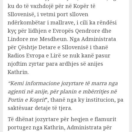
ku do të vazhdojë për në Kopër të
Sllovenisë, i vetmi port slloven
ndërkombëtar i mallrave, i cili ka rëndësi
kyç për lidhjen e Evropës Qendrore dhe
Lindore me Mesdheun. Nga Administrata
për Çështje Detare e Sllovenisë i thanë
Radios Evropa e Lirë se nuk kanë pasur
njoftim zyrtar para ardhjes së anijes
Kathrin.
“Kemi informacione jozyrtare të marra nga
agjenti në anije, për planin e mbërritjes në
Portin e Koprit
”, thanë nga ky institucion, pa
saktësuar detaje të tjera.
Të dhënat jozyrtare për heqjen e flamurit
portugez nga Kathrin, Administrata për