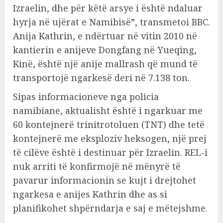
Izraelin, dhe për këtë arsye i është ndaluar
hyrja në ujërat e Namibisë”, transmetoi BBC.
Anija Kathrin, e ndërtuar në vitin 2010 në
kantierin e anijeve Dongfang në Yueqing,
Kinë, është një anije mallrash që mund të
transportojë ngarkesë deri në 7.138 ton.
Sipas informacioneve nga policia
namibiane, aktualisht është i ngarkuar me
60 kontejnerë trinitrotoluen (TNT) dhe tetë
kontejnerë me eksploziv heksogen, një prej
të cilëve është i destinuar për Izraelin. REL-i
nuk arriti të konfirmojë në mënyrë të
pavarur informacionin se kujt i drejtohet
ngarkesa e anijes Kathrin dhe as si
planifikohet shpërndarja e saj e mëtejshme.