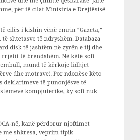
fiktive dhe me çmime qesharake. Janë
hme, për të cilat Ministria e Drejtësisë
të cilës i kishin vënë emrin “Gazeta,”
 të shtetasve të ndryshëm. Databaza
rd disk të jashtëm në zyrën e tij dhe
 rrjetit të brendshëm. Në këtë soft
hembull, mund të kërkoje lidhjet
ezërve dhe motrave). Por ndonëse këto
s deklarimeve të punonjësve të
sistemeve kompjuterike, ky soft nuk
CA-në, kanë përdorur njoftimet
e me shkresa, veprim tipik