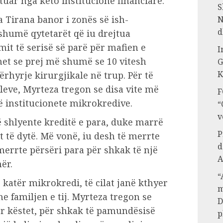
ktuar nga këto institucione financiare.
S
a Tirana banor i zonës së ish-
N
d
 shumë qytetarët që iu drejtua
mit të serisë së parë për mafien e
I
et se prej më shumë se 10 vitesh
G
K
ërhyrje kirurgjikale në trup. Për të
leve, Myrteza tregon se disa vite më
F
ë institucionete mikrokredive.
“
v
 të shlyente kreditë e para, duke marrë
P
it të dytë. Më vonë, iu desh të merrte
d
merrte përsëri para për shkak të një
A
ër.
“
në katër mikrokredi, të cilat janë kthyer
m
he familjen e tij. Myrteza tregon se
D
er këstet, për shkak të pamundësisë
p