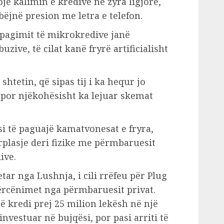
sojë kalimin e kredive në zyra ligjore,
i bëjnë presion me letra e telefon.
 pagimit të mikrokredive janë
zive, të cilat kanë fryrë artificialisht
 shtetin, që sipas tij i ka hequr jo
, por njëkohësisht ka lejuar skemat
i të paguajë kamatvonesat e fryra,
plasje deri fizike me përmbaruesit
ive.
tar nga Lushnja, i cili rrëfeu për Plug
ërcënimet nga përmbaruesit privat.
ë kredi prej 25 milion lekësh në një
 investuar në bujqësi, por pasi arriti të