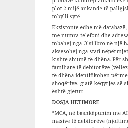
pronave kundrejt ankandeve 
plot 2 mijë ankande të paligjs
mbylli sytë.
Ekzistonte edhe një databazë, 
me numra telefoni dhe adresa
mbahej nga Olsi Ibro në një ha
aksesohej nga stafi nëpërmjet
kishte shumë të dhëna. Për s
familjare të debitorëve (vëll
të dhëna identifikohen përme
shoqërive, gjatë këqyrjes së 
është gjetur.
DOSJA HETIMORE
“MCA, në bashkëpunim me AD
masive të debitorëve (njoftim