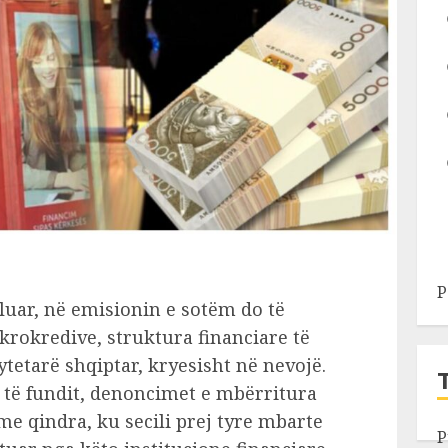
P
aluar, në emisionin e sotëm do të
krokredive, struktura financiare të
tetarë shqiptar, kryesisht në nevojë.
 të fundit, denoncimet e mbërritura
e qindra, ku secili prej tyre mbarte
P