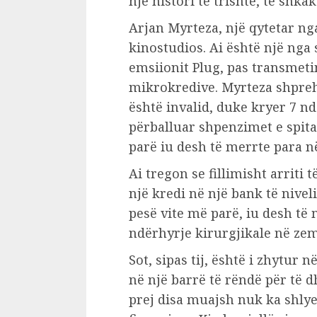
një histori të trishtë, të shka
Arjan Myrteza, një qytetar ng
kinostudios. Ai është një nga
emsiionit Plug, pas transmeti
mikrokredive. Myrteza shpreh
është invalid, duke kryer 7 nd
përballuar shpenzimet e spita
parë iu desh të merrte para n
Ai tregon se fillimisht arriti
një kredi në një bank të nivel
pesë vite më parë, iu desh të 
ndërhyrje kirurgjikale në zem
Sot, sipas tij, është i zhytur 
në një barrë të rëndë për të d
prej disa muajsh nuk ka shly