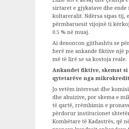
sirtaret e gjykatave dhe ende
koltareralit. Ndërsa sipas tij
përmbaruesit vijojnë ti kërko
0.5 % në muaj.
Ai denoncon gjithashtu se për
herë me ankande fiktive një 
më të lirë se sa kostoja reale.
Ankandet fiktive, skemat si
qytetarëve nga mikrokredi
Jo vetëm interesat dhe komisi
dhe abuizive, por skema e mik
të qartë, rrëmbimin e pronave
përdorur institucionet shtet
Kombëtare të Kadastrës, që në