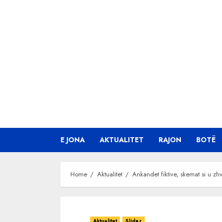
Skip
to
content
E JONA
AKTUALITET
RAJON
BOTË
Home
Aktualitet
Ankandet fiktive, skemat si u z
Aktualitet
Slider