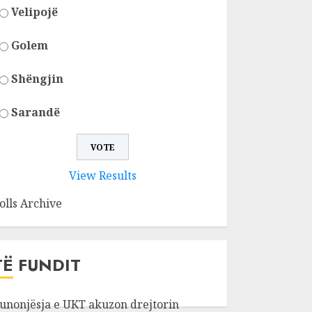
Velipojë
Golem
Shëngjin
Sarandë
View Results
olls Archive
TË FUNDIT
unonjësja e UKT akuzon drejtorin