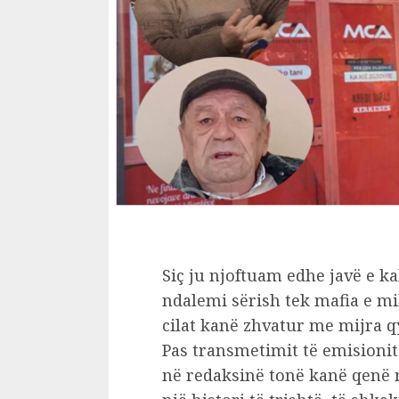
Siç ju njoftuam edhe javë e k
ndalemi sërish tek mafia e mi
cilat kanë zhvatur me mijra qy
Pas transmetimit të emisionit
në redaksinë tonë kanë qenë m