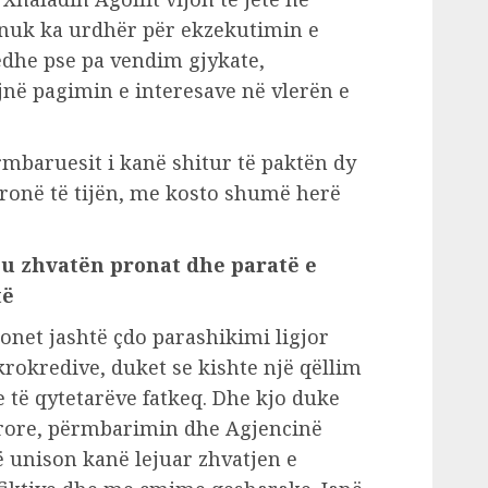
 nuk ka urdhër për ekzekutimin e
, edhe pse pa vendim gjykate,
jnë pagimin e interesave në vlerën e
mbaruesit i kanë shitur të paktën dy
pronë të tijën, me kosto shumë herë
 u zhvatën pronat dhe paratë e
të
onet jashtë çdo parashikimi ligjor
rokredive, duket se kishte një qëllim
 të qytetarëve fatkeq. Dhe kjo duke
ërore, përmbarimin dhe Agjencinë
 unison kanë lejuar zhvatjen e