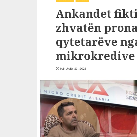
Ankandet fikti
zhvatën prona
qytetarëve ng
mikrokredive
JANUARY 23, 2025