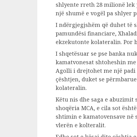
shlyente rreth 28 milionë lek 
një shumë e vogël pa shlyer p
I ndërgjegjshëm që duhet të s
pamundësi financiare, Xhaladi
ekzekutonte kolateralin. Por b
I shqetësuar se pse banka nuk
kamatvonesat shtoheshin me 0.
Agolli i drejtohet me një padi
çështjen, duket se përmbarues
kolateralin.
Këtu nis dhe saga e abuzimit 
shoqëria MCA, e cila sot ësht
shtimin e kamatovensave në s
vlerën e kolteralit.
Edhe sot e kësaj dite çështja e