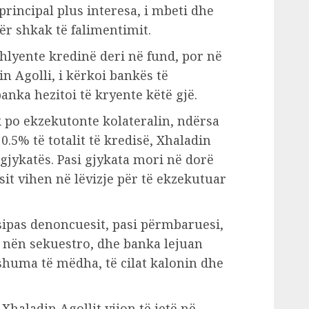
principal plus interesa, i mbeti dhe
ër shkak të falimentimit.
hlyente kredinë deri në fund, por në
n Agolli, i kërkoi bankës të
anka hezitoi të kryente këtë gjë.
 po ekzekutonte kolateralin, ndërsa
5% të totalit të kredisë, Xhaladin
 gjykatës. Pasi gjykata mori në dorë
it vihen në lëvizje për të ekzekutuar
sipas denoncuesit, pasi përmbaruesi,
ë nën sekuestro, dhe banka lejuan
huma të mëdha, të cilat kalonin dhe
 Xhaladin Agollit vijon të jetë në