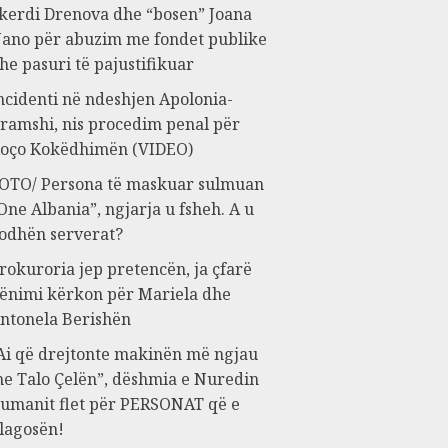
kerdi Drenova dhe “bosen” Joana
ano për abuzim me fondet publike
he pasuri të pajustifikuar
ncidenti në ndeshjen Apolonia-
ramshi, nis procedim penal për
oço Kokëdhimën (VIDEO)
OTO/ Persona të maskuar sulmuan
One Albania”, ngjarja u fsheh. A u
odhën serverat?
rokuroria jep pretencën, ja çfarë
ënimi kërkon për Mariela dhe
ntonela Berishën
Ai që drejtonte makinën më ngjau
e Talo Çelën”, dëshmia e Nuredin
umanit flet për PERSONAT që e
lagosën!