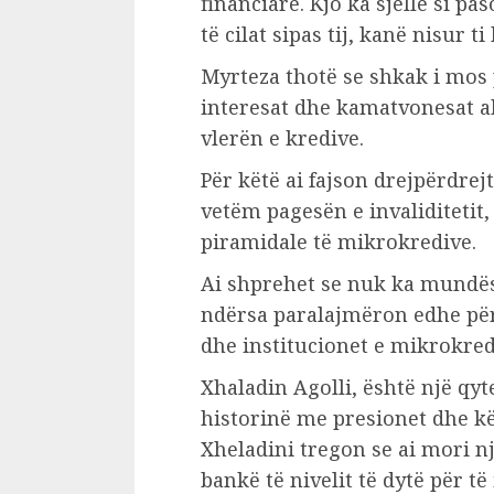
financiare. Kjo ka sjellë si pa
të cilat sipas tij, kanë nisur t
Myrteza thotë se shkak i mos
interesat dhe kamatvonesat abu
vlerën e kredive.
Për këtë ai fajson drejpërdrejt
vetëm pagesën e invaliditetit
piramidale të mikrokredive.
Ai shprehet se nuk ka mundës
ndërsa paralajmëron edhe për
dhe institucionet e mikrokred
Xhaladin Agolli, është një qyte
historinë me presionet dhe k
Xheladini tregon se ai mori nj
bankë të nivelit të dytë për të