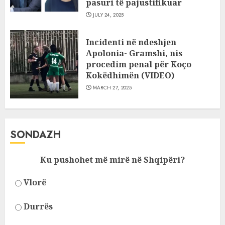
pasuri të pajustifikuar
JULY 24, 2025
Incidenti në ndeshjen
Apolonia- Gramshi, nis
procedim penal për Koço
Kokëdhimën (VIDEO)
MARCH 27, 2025
SONDAZH
Ku pushohet më mirë në Shqipëri?
Vlorë
Durrës