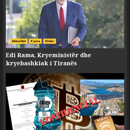
Aktualitet
E jona
Slider
Edi Rama, Kryeministër dhe
kryebashkiak i Tiranës