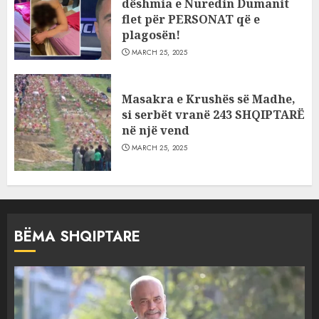
dëshmia e Nuredin Dumanit
flet për PERSONAT që e
plagosën!
MARCH 25, 2025
Masakra e Krushës së Madhe,
si serbët vranë 243 SHQIPTARË
në një vend
MARCH 25, 2025
BËMA SHQIPTARE