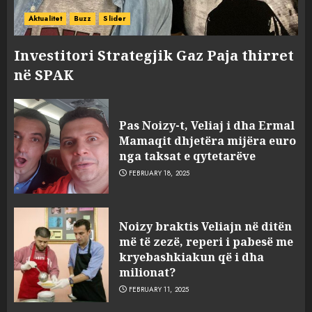
Aktualitet
Buzz
Slider
Investitori Strategjik Gaz Paja thirret
në SPAK
Pas Noizy-t, Veliaj i dha Ermal
Mamaqit dhjetëra mijëra euro
nga taksat e qytetarëve
FEBRUARY 18, 2025
FOTO/ Persona të maskuar
Noizy braktis Veliajn në ditën
sulmuan “One Albania”,
më të zezë, reperi i pabesë me
ngjarja u fsheh. A u vodhën
kryebashkiakun që i dha
serverat?
milionat?
3
MARCH 25, 2025
FEBRUARY 11, 2025