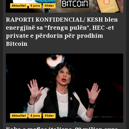
Aktualitet
E jona
Slider
RAPORTI KONFIDENCIAL/ KESH blen
energjinë sa “frengu pulën”, HEC -et
private e përdorin për prodhim
Bitcoin
Aktualitet
E jona
Slider