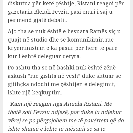
diskutua për këtë çështje, Ristani reagoi për
gazetarin Blendi Fevziu pasi emri i saj u
përmend gjatë debatit.
Ajo tha se nuk është e besuara Ramës siç u
quajt në studio dhe se komunikimin me
kryeministrin e ka pasur për herë të parë
kur i është deleguar detyra.
Po ashtu tha se në bashki nuk është zënë
askush “me gishta në vesh” duke shtuar se
gjithçka ndodhi me çështjen e delegimit,
ishte një keqkuptim.
“Kam një reagim nga Anuela Ristani. Më
thotë zoti Fevziu ndjesë, por duke ju ndjekur
vërej se po përgojohem me të pavërteta që do
ishte shumë e lehtë të mësonit se sa të