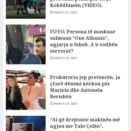
Kokëdhimën (VIDEO)
MARCH 27, 2025
FOTO/ Persona të maskuar
sulmuan “One Albania”,
ngjarja u fsheh. A u vodhën
serverat?
MARCH 25, 2025
Prokuroria jep pretencën, ja
çfarë dënimi kërkon për
Mariela dhe Antonela
Berishën
MARCH 25, 2025
“Ai që drejtonte makinën më
ngjau me Talo Çelën”,