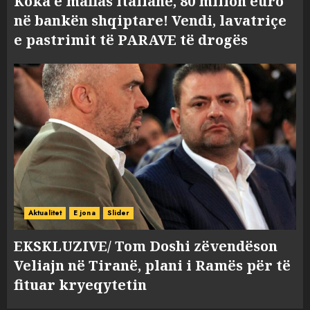
Koka e mafias italiane, 80 milion euro
në bankën shqiptare! Vendi, lavatriçe
e pastrimit të PARAVE të drogës
Aktualitet
E jona
Slider
EKSKLUZIVE/ Tom Doshi zëvendëson
Veliajn në Tiranë, plani i Ramës për të
fituar kryeqytetin