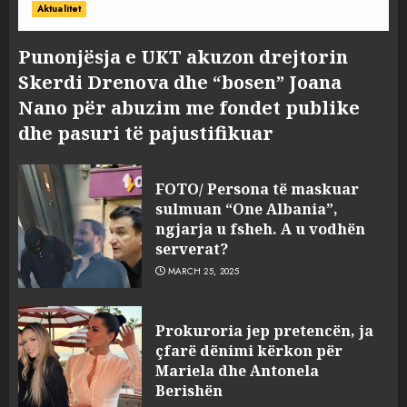
Aktualitet
Punonjësja e UKT akuzon drejtorin
Skerdi Drenova dhe “bosen” Joana
Nano për abuzim me fondet publike
dhe pasuri të pajustifikuar
FOTO/ Persona të maskuar
sulmuan “One Albania”,
ngjarja u fsheh. A u vodhën
serverat?
MARCH 25, 2025
Prokuroria jep pretencën, ja
çfarë dënimi kërkon për
Mariela dhe Antonela
Berishën