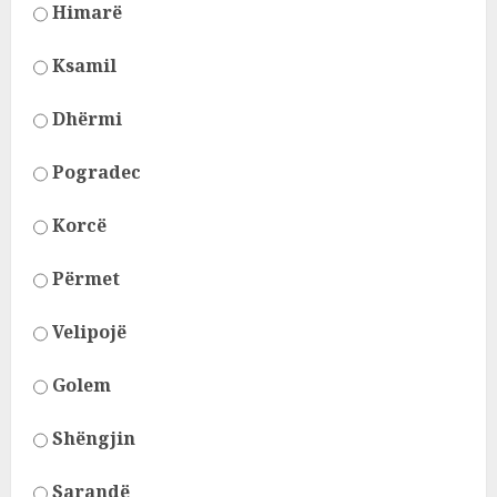
Himarë
Ksamil
Dhërmi
Pogradec
Korcë
Përmet
Velipojë
Golem
Shëngjin
Sarandë