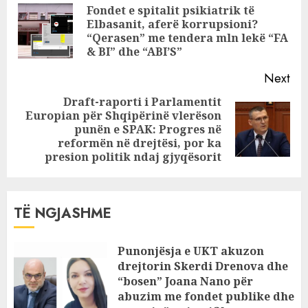
besuara e Ramës
Reading
Fondet e spitalit psikiatrik të
Elbasanit, aferë korrupsioni?
Pre
“Qerasen” me tendera mln lekë “FA
pos
& BI” dhe “ABI’S”
Next
Draft-raporti i Parlamentit
Europian për Shqipërinë vlerëson
Next
punën e SPAK: Progres në
post:
reformën në drejtësi, por ka
presion politik ndaj gjyqësorit
TË NGJASHME
Punonjësja e UKT akuzon
drejtorin Skerdi Drenova dhe
“bosen” Joana Nano për
abuzim me fondet publike dhe