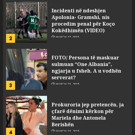
Incidenti në ndeshjen
Apolonia- Gramshi, nis
procedim penal për Koço
Kokëdhimën (VIDEO)
2
MARCH 27, 2025
FOTO/ Persona të maskuar
sulmuan “One Albania”,
ngjarja u fsheh. A u vodhën
serverat?
3
MARCH 25, 2025
Prokuroria jep pretencën, ja
çfarë dënimi kërkon për
Mariela dhe Antonela
Berishën
4
MARCH 25, 2025