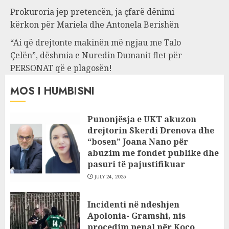
Prokuroria jep pretencën, ja çfarë dënimi
kërkon për Mariela dhe Antonela Berishën
“Ai që drejtonte makinën më ngjau me Talo
Çelën”, dëshmia e Nuredin Dumanit flet për
PERSONAT që e plagosën!
MOS I HUMBISNI
Punonjësja e UKT akuzon
drejtorin Skerdi Drenova dhe
“bosen” Joana Nano për
abuzim me fondet publike dhe
pasuri të pajustifikuar
JULY 24, 2025
Incidenti në ndeshjen
Apolonia- Gramshi, nis
procedim penal për Koço