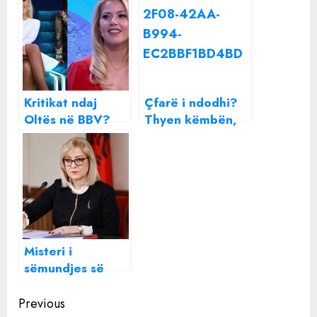
Kritikat ndaj
Çfarë i ndodhi?
Oltës në BBV?
Thyen këmbën,
Gerta Gixhari
Butrint Imeri
thyen heshtjen:
përfundon në
Po abuzohet,
spital
njerëzit nuk e
kuptojnë çfarë
po shkaktojnë
Misteri i
sëmundjes së
Nikollës, pse iku
Continue
papritur e
Previous