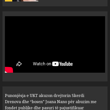
“Ai që drejtonte makinën më
ngjau me Talo Çelën”,
dëshmia e Nuredin Dumanit
flet për PERSONAT që e
plagosën!
5
MARCH 25, 2025
Punonjësja e UKT akuzon
drejtorin Skerdi Drenova dhe
“bosen” Joana Nano për
abuzim me fondet publike dhe
pasuri të pajustifikuar
1
JULY 24, 2025
Incidenti në ndeshjen
Punonjësja e UKT akuzon drejtorin Skerdi
Apolonia- Gramshi, nis
procedim penal për Koço
Drenova dhe “bosen” Joana Nano për abuzim me
Kokëdhimën (VIDEO)
fondet publike dhe pasuri të pajustifikuar