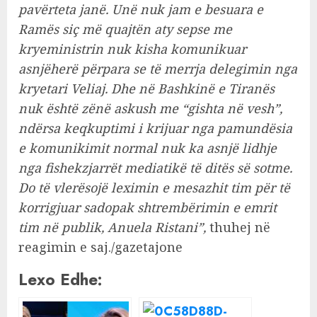
pavërteta janë. Unë nuk jam e besuara e
Ramës siç më quajtën aty sepse me
kryeministrin nuk kisha komunikuar
asnjëherë përpara se të merrja delegimin nga
kryetari Veliaj. Dhe në Bashkinë e Tiranës
nuk është zënë askush me “gishta në vesh”,
ndërsa keqkuptimi i krijuar nga pamundësia
e komunikimit normal nuk ka asnjë lidhje
nga fishekzjarrët mediatikë të ditës së sotme.
Do të vlerësojë leximin e mesazhit tim për të
korrigjuar sadopak shtrembërimin e emrit
tim në publik, Anuela Ristani”,
thuhej në
reagimin e saj./gazetajone
Lexo Edhe: