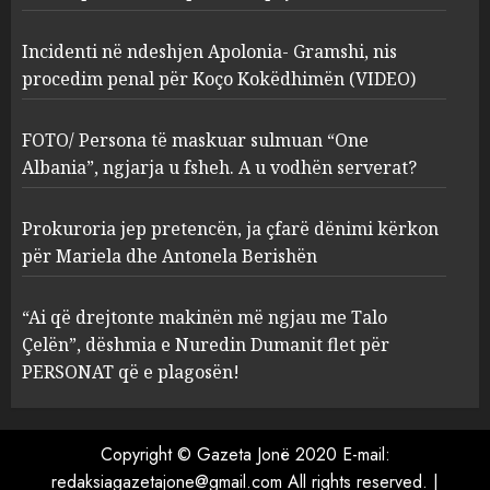
2
MARCH 27, 2025
Incidenti në ndeshjen Apolonia- Gramshi, nis
procedim penal për Koço Kokëdhimën (VIDEO)
FOTO/ Persona të maskuar
sulmuan “One Albania”,
ngjarja u fsheh. A u vodhën
FOTO/ Persona të maskuar sulmuan “One
serverat?
Albania”, ngjarja u fsheh. A u vodhën serverat?
3
MARCH 25, 2025
Prokuroria jep pretencën, ja çfarë dënimi kërkon
Prokuroria jep pretencën, ja
për Mariela dhe Antonela Berishën
çfarë dënimi kërkon për
Mariela dhe Antonela
“Ai që drejtonte makinën më ngjau me Talo
Berishën
Çelën”, dëshmia e Nuredin Dumanit flet për
4
MARCH 25, 2025
PERSONAT që e plagosën!
“Ai që drejtonte makinën më
ngjau me Talo Çelën”,
Copyright © Gazeta Jonë 2020 E-mail:
dëshmia e Nuredin Dumanit
redaksiagazetajone@gmail.com
All rights reserved.
|