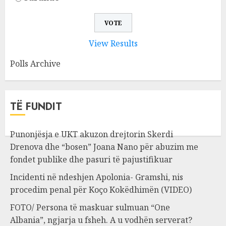
View Results
Polls Archive
TË FUNDIT
Punonjësja e UKT akuzon drejtorin Skerdi
Drenova dhe “bosen” Joana Nano për abuzim me
fondet publike dhe pasuri të pajustifikuar
Incidenti në ndeshjen Apolonia- Gramshi, nis
procedim penal për Koço Kokëdhimën (VIDEO)
FOTO/ Persona të maskuar sulmuan “One
Albania”, ngjarja u fsheh. A u vodhën serverat?