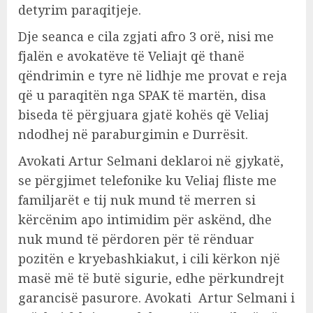
detyrim paraqitjeje.
Dje seanca e cila zgjati afro 3 orë, nisi me
fjalën e avokatëve të Veliajt që thanë
qëndrimin e tyre në lidhje me provat e reja
që u paraqitën nga SPAK të martën, disa
biseda të përgjuara gjatë kohës që Veliaj
ndodhej në paraburgimin e Durrësit.
Avokati Artur Selmani deklaroi në gjykatë,
se përgjimet telefonike ku Veliaj fliste me
familjarët e tij nuk mund të merren si
kërcënim apo intimidim për askënd, dhe
nuk mund të përdoren për të rënduar
pozitën e kryebashkiakut, i cili kërkon një
masë më të butë sigurie, edhe përkundrejt
garancisë pasurore. Avokati Artur Selmani i