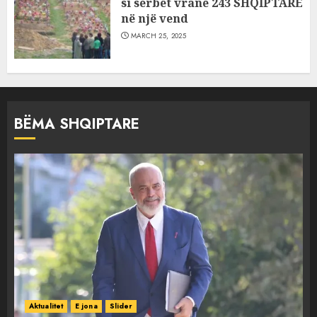
si serbët vranë 243 SHQIPTARË
në një vend
MARCH 25, 2025
BËMA SHQIPTARE
Aktualitet
E jona
Slider