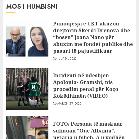
MOS I HUMBISNI
Punonjësja e UKT akuzon
drejtorin Skerdi Drenova dhe
“bosen” Joana Nano për
abuzim me fondet publike dhe
pasuri të pajustifikuar
JULY 24, 2025
Incidenti në ndeshjen
Apolonia- Gramshi, nis
procedim penal për Koço
Kokëdhimën (VIDEO)
MARCH 27, 2025
FOTO/ Persona të maskuar
sulmuan “One Albania”,
ngjarja u fsheh. A u vodhën