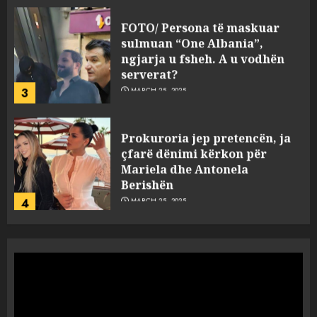
FOTO/ Persona të maskuar
sulmuan “One Albania”,
ngjarja u fsheh. A u vodhën
serverat?
3
MARCH 25, 2025
Prokuroria jep pretencën, ja
çfarë dënimi kërkon për
Mariela dhe Antonela
Berishën
4
MARCH 25, 2025
“Ai që drejtonte makinën më
ngjau me Talo Çelën”,
dëshmia e Nuredin Dumanit
flet për PERSONAT që e
plagosën!
5