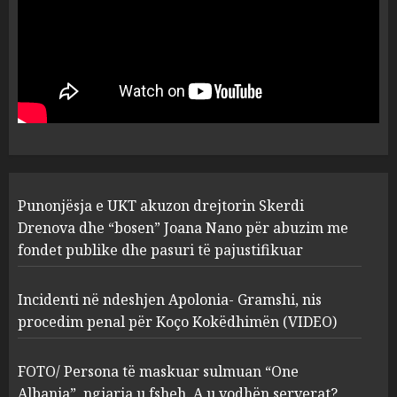
MARCH 25, 2025
Punonjësja e UKT akuzon
drejtorin Skerdi Drenova dhe
“bosen” Joana Nano për
abuzim me fondet publike dhe
pasuri të pajustifikuar
1
JULY 24, 2025
Incidenti në ndeshjen
Punonjësja e UKT akuzon drejtorin Skerdi
Apolonia- Gramshi, nis
procedim penal për Koço
Drenova dhe “bosen” Joana Nano për abuzim me
Kokëdhimën (VIDEO)
fondet publike dhe pasuri të pajustifikuar
2
MARCH 27, 2025
Incidenti në ndeshjen Apolonia- Gramshi, nis
procedim penal për Koço Kokëdhimën (VIDEO)
FOTO/ Persona të maskuar
sulmuan “One Albania”,
ngjarja u fsheh. A u vodhën
FOTO/ Persona të maskuar sulmuan “One
serverat?
Albania”, ngjarja u fsheh. A u vodhën serverat?