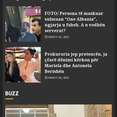
FOTO/ Persona të maskuar
sulmuan “One Albania”,
ngjarja u fsheh. A u vodhën
serverat?
MARCH 25, 2025
Prokuroria jep pretencën, ja
çfarë dënimi kërkon për
Mariela dhe Antonela
Berishën
MARCH 25, 2025
BUZZ