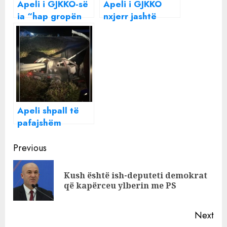
Apeli i GJKKO-së
Apeli i GJKKO
ia “hap gropën
nxjerr jashtë
më të thellë”
avokatin
drejtorëve të
amerikan të
Veliajt: Hetoni
Veliajt: Nuk ka
nëse….!
mandat të
operojë në
Shqipëri
Apeli shpall të
pafajshëm
shoferin e
Continue
aksidentit me dy
Previous
viktima në
Reading
Rrugën e Kombit
Kush është ish-deputeti demokrat
Pre
që kapërceu ylberin me PS
pos
Next