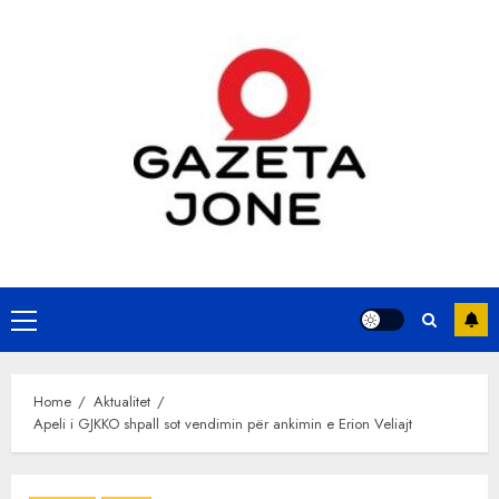
Skip
to
content
Primary
Menu
Home
Aktualitet
Apeli i GJKKO shpall sot vendimin për ankimin e Erion Veliajt