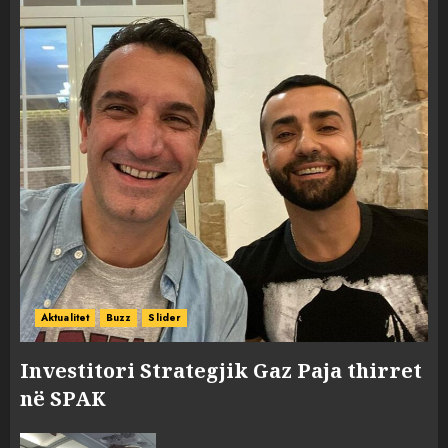
Aktualitet
Buzz
Slider
Investitori Strategjik Gaz Paja thirret
në SPAK