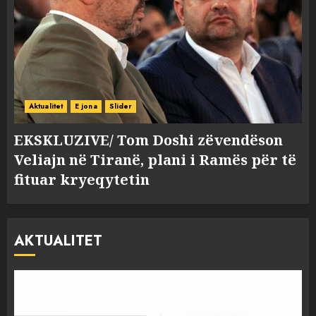
Aktualitet
E jona
Slider
EKSKLUZIVE/ Tom Doshi zëvendëson
Veliajn në Tiranë, plani i Ramës për të
fituar kryeqytetin
AKTUALITET