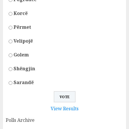
Korcë
Përmet
Velipojë
Golem
Shëngjin
Sarandë
View Results
Polls Archive