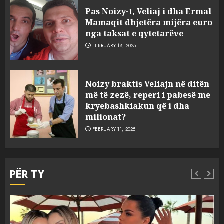
Pas Noizy-t, Veliaj i dha Ermal
Mamaqit dhjetëra mijëra euro
nga taksat e qytetarëve
FEBRUARY 18, 2025
FOTO/ Persona të maskuar
Noizy braktis Veliajn në ditën
sulmuan “One Albania”,
më të zezë, reperi i pabesë me
ngjarja u fsheh. A u vodhën
kryebashkiakun që i dha
serverat?
milionat?
3
MARCH 25, 2025
FEBRUARY 11, 2025
Prokuroria jep pretencën, ja
çfarë dënimi kërkon për
PËR TY
Mariela dhe Antonela
Berishën
4
MARCH 25, 2025