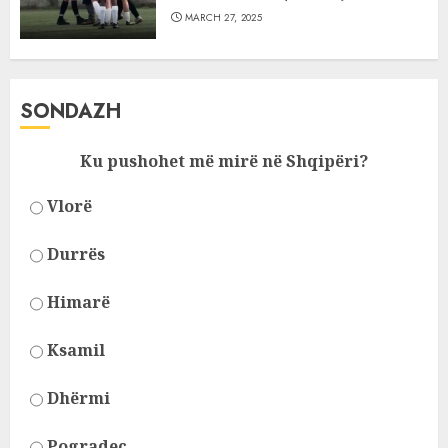
MARCH 27, 2025
SONDAZH
Ku pushohet më mirë në Shqipëri?
Vlorë
Durrës
Himarë
Ksamil
Dhërmi
Pogradec