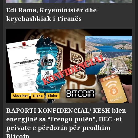
Edi Rama, Kryeministër dhe
kryebashkiak i Tiranës
Aktualitet
E jona
Slider
RAPORTI KONFIDENCIAL/ KESH blen
energjinë sa “frengu pulën”, HEC -et
private e përdorin për prodhim
Bitcoin