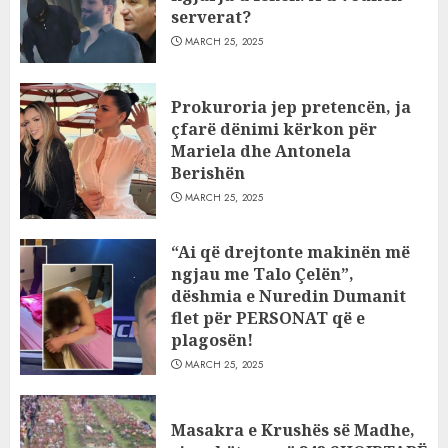
serverat?
MARCH 25, 2025
Prokuroria jep pretencën, ja
çfarë dënimi kërkon për
Mariela dhe Antonela
Berishën
MARCH 25, 2025
“Ai që drejtonte makinën më
ngjau me Talo Çelën”,
dëshmia e Nuredin Dumanit
flet për PERSONAT që e
plagosën!
MARCH 25, 2025
Masakra e Krushës së Madhe,