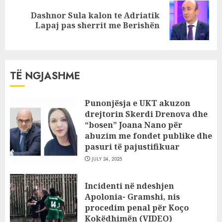
Dashnor Sula kalon te Adriatik
Next
Lapaj pas sherrit me Berishën
post:
TË NGJASHME
Punonjësja e UKT akuzon
drejtorin Skerdi Drenova dhe
“bosen” Joana Nano për
abuzim me fondet publike dhe
pasuri të pajustifikuar
JULY 24, 2025
Incidenti në ndeshjen
Apolonia- Gramshi, nis
procedim penal për Koço
Kokëdhimën (VIDEO)