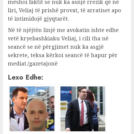
mëshoi faktit se nuk ka asnjë rrezik që në
liri, Veliaj të prishë provat, të arratiset apo
të intimidojë gjyqtarët.
Në të njëjtën linjë me avokatin ishte edhe
vetë kryebashkiaku Veliaj, i cili tha në
seancë se në përgjimet nuk ka asgjë
sekrete, teksa kërkoi seancë të hapur për
mediat./gazetajonë
Lexo Edhe: