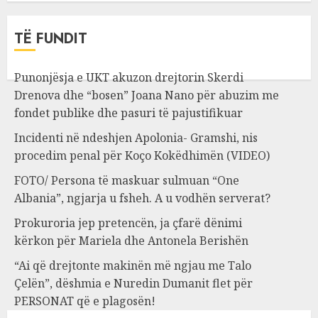
TË FUNDIT
Punonjësja e UKT akuzon drejtorin Skerdi
Drenova dhe “bosen” Joana Nano për abuzim me
fondet publike dhe pasuri të pajustifikuar
Incidenti në ndeshjen Apolonia- Gramshi, nis
procedim penal për Koço Kokëdhimën (VIDEO)
FOTO/ Persona të maskuar sulmuan “One
Albania”, ngjarja u fsheh. A u vodhën serverat?
Prokuroria jep pretencën, ja çfarë dënimi
kërkon për Mariela dhe Antonela Berishën
“Ai që drejtonte makinën më ngjau me Talo
Çelën”, dëshmia e Nuredin Dumanit flet për
PERSONAT që e plagosën!