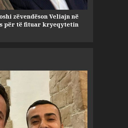
shi zëvendëson Veliajn në
s për të fituar kryeqytetin