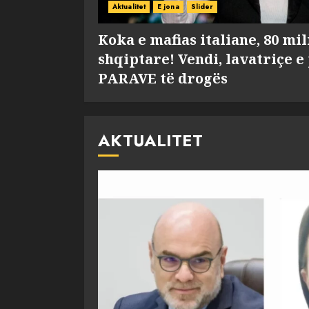
Aktualitet
E jona
Slider
Koka e mafias italiane, 80 mi
shqiptare! Vendi, lavatriçe e
PARAVE të drogës
AKTUALITET