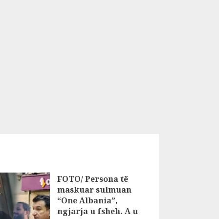
FOTO/ Persona të
maskuar sulmuan
“One Albania”,
ngjarja u fsheh. A u