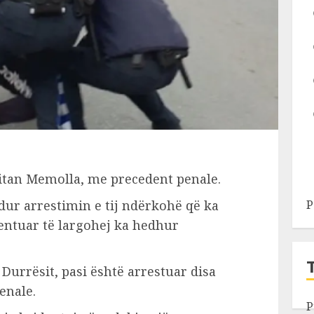
itan Memolla, me precedent penale.
ndur arrestimin e tij ndërkohë që ka
P
 tentuar të largohej ka hedhur
 Durrësit, pasi është arrestuar disa
enale.
P