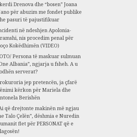
kerdi Drenova dhe “bosen” Joana
ano për abuzim me fondet publike
he pasuri të pajustifikuar
ncidenti në ndeshjen Apolonia-
ramshi, nis procedim penal për
oço Kokëdhimën (VIDEO)
OTO/ Persona të maskuar sulmuan
One Albania”, ngjarja u fsheh. A u
odhën serverat?
rokuroria jep pretencën, ja çfarë
ënimi kërkon për Mariela dhe
ntonela Berishën
Ai që drejtonte makinën më ngjau
e Talo Çelën”, dëshmia e Nuredin
umanit flet për PERSONAT që e
lagosën!