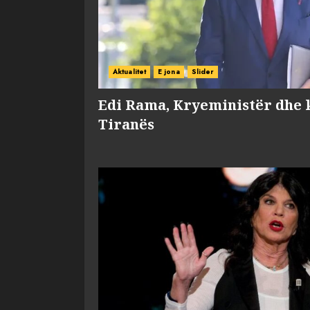
Aktualitet
E jona
Slider
Edi Rama, Kryeministër dhe 
Tiranës