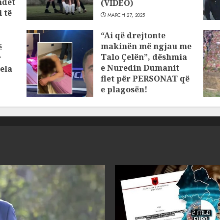
ndet
(VIDEO)
 të
MARCH 27, 2025
“Ai që drejtonte
makinën më ngjau me
ë
Talo Çelën”, dëshmia
r
e Nuredin Dumanit
ela
flet për PERSONAT që
e plagosën!
MARCH 25, 2025