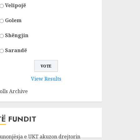
Velipojë
Golem
Shëngjin
Sarandë
View Results
olls Archive
TË FUNDIT
unonjësja e UKT akuzon drejtorin