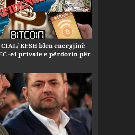
IAL/ KESH blen energjinë
EC -et private e përdorin për