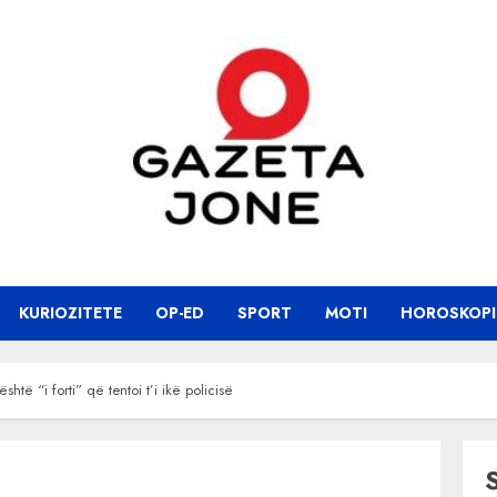
KURIOZITETE
OP-ED
SPORT
MOTI
HOROSKOPI
htë “i forti” që tentoi t’i ikë policisë