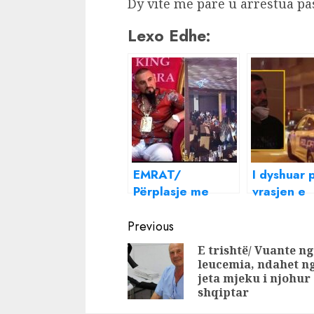
Dy vite më parë u arrestua pa
Lexo Edhe:
EMRAT/
I dyshuar 
Përplasje me
vrasjen e
armë zjarri mes
bujshme, 
Continue
kuksianëve dhe
është Vikt
Previous
kosovarëve, kush
Marku, pse
Reading
E trishtë/ Vuante n
është 31-vjeçari
me armë zj
leucemia, ndahet n
që u vra nga
Shkodër, n
jeta mjeku i njohur
pronari i lokalit
hetimet
shqiptar