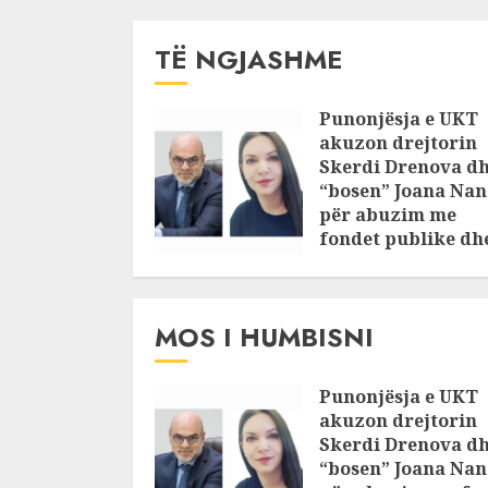
TË NGJASHME
Punonjësja e UKT
akuzon drejtorin
Skerdi Drenova d
“bosen” Joana Nan
për abuzim me
fondet publike dh
pasuri të
pajustifikuar
JULY 24, 2025
MOS I HUMBISNI
Punonjësja e UKT
akuzon drejtorin
Skerdi Drenova d
“bosen” Joana Nan