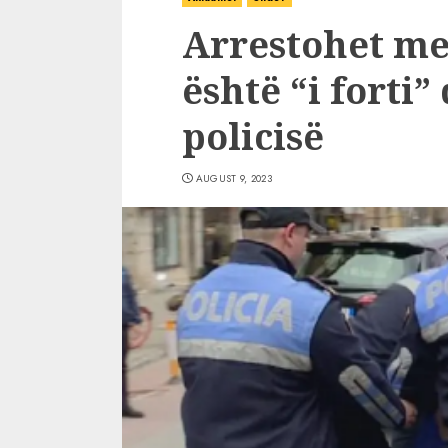
Arrestohet me
është “i forti” 
policisë
AUGUST 9, 2023