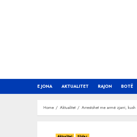
Skip
to
content
E JONA
AKTUALITET
RAJON
BOTË
Home
Aktualitet
Arrestohet me armë zjarri, kush ës
Aktualitet
Slider