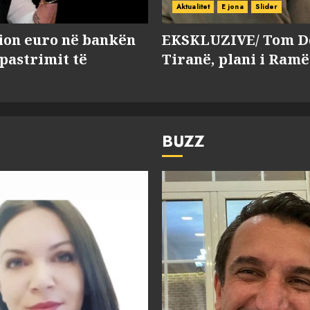
Aktualitet
E jona
Slider
lion euro në bankën
EKSKLUZIVE/ Tom Do
 pastrimit të
Tiranë, plani i Ramë
BUZZ