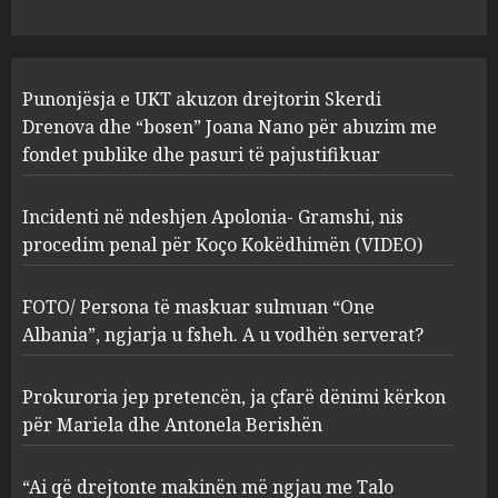
1
JULY 24, 2025
Incidenti në ndeshjen
Punonjësja e UKT akuzon drejtorin Skerdi
Apolonia- Gramshi, nis
procedim penal për Koço
Drenova dhe “bosen” Joana Nano për abuzim me
Kokëdhimën (VIDEO)
fondet publike dhe pasuri të pajustifikuar
2
MARCH 27, 2025
Incidenti në ndeshjen Apolonia- Gramshi, nis
procedim penal për Koço Kokëdhimën (VIDEO)
FOTO/ Persona të maskuar
sulmuan “One Albania”,
ngjarja u fsheh. A u vodhën
FOTO/ Persona të maskuar sulmuan “One
serverat?
Albania”, ngjarja u fsheh. A u vodhën serverat?
3
MARCH 25, 2025
Prokuroria jep pretencën, ja çfarë dënimi kërkon
Prokuroria jep pretencën, ja
për Mariela dhe Antonela Berishën
çfarë dënimi kërkon për
Mariela dhe Antonela
“Ai që drejtonte makinën më ngjau me Talo
Berishën