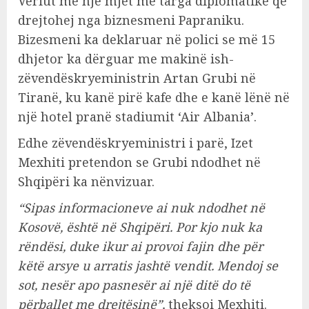
Veriut me një mjet me targa diplomatike që
drejtohej nga biznesmeni Papraniku.
Bizesmeni ka deklaruar në polici se më 15
dhjetor ka dërguar me makinë ish-
zëvendëskryeministrin Artan Grubi në
Tiranë, ku kanë pirë kafe dhe e kanë lënë në
një hotel pranë stadiumit ‘Air Albania’.
Edhe zëvendëskryeministri i parë, Izet
Mexhiti pretendon se Grubi ndodhet në
Shqipëri ka nënvizuar.
“Sipas informacioneve ai nuk ndodhet në
Kosovë, është në Shqipëri. Por kjo nuk ka
rëndësi, duke ikur ai provoi fajin dhe për
këtë arsye u arratis jashtë vendit. Mendoj se
sot, nesër apo pasnesër ai një ditë do të
përballet me drejtësinë”,
theksoi Mexhiti.