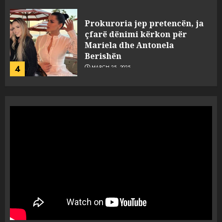
Prokuroria jep pretencën, ja
çfarë dënimi kërkon për
Mariela dhe Antonela
Berishën
4
MARCH 25, 2025
“Ai që drejtonte makinën më
ngjau me Talo Çelën”,
dëshmia e Nuredin Dumanit
flet për PERSONAT që e
plagosën!
5
MARCH 25, 2025
Punonjësja e UKT akuzon
drejtorin Skerdi Drenova dhe
“bosen” Joana Nano për
abuzim me fondet publike dhe
pasuri të pajustifikuar