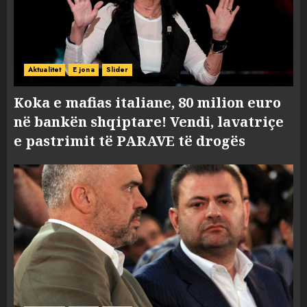
Aktualitet
E jona
Slider
Koka e mafias italiane, 80 milion euro
në bankën shqiptare! Vendi, lavatriçe
e pastrimit të PARAVE të drogës