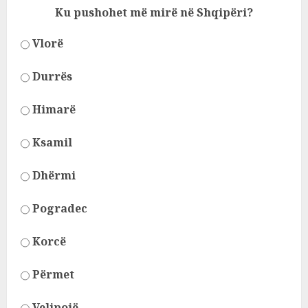
Ku pushohet më mirë në Shqipëri?
Vlorë
Durrës
Himarë
Ksamil
Dhërmi
Pogradec
Korcë
Përmet
Velipojë