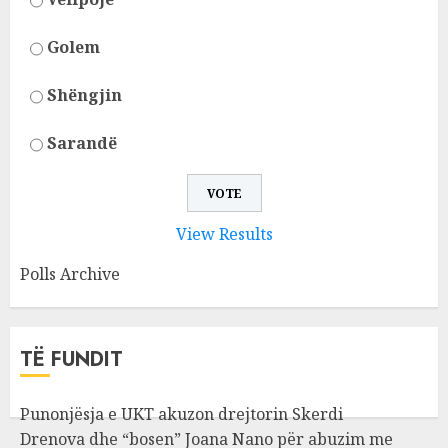
Golem
Shëngjin
Sarandë
View Results
Polls Archive
TË FUNDIT
Punonjësja e UKT akuzon drejtorin Skerdi
Drenova dhe “bosen” Joana Nano për abuzim me