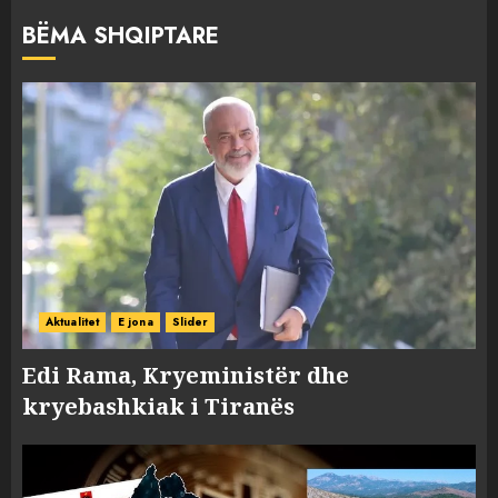
BËMA SHQIPTARE
Aktualitet
E jona
Slider
Edi Rama, Kryeministër dhe
kryebashkiak i Tiranës