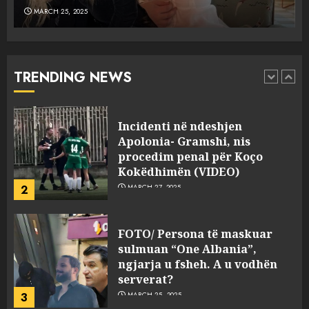
MARCH 25, 2025
Punonjësja e UKT akuzon
drejtorin Skerdi Drenova dhe
“bosen” Joana Nano për
abuzim me fondet publike dhe
TRENDING NEWS
pasuri të pajustifikuar
1
JULY 24, 2025
Incidenti në ndeshjen
Apolonia- Gramshi, nis
procedim penal për Koço
Kokëdhimën (VIDEO)
2
MARCH 27, 2025
FOTO/ Persona të maskuar
sulmuan “One Albania”,
ngjarja u fsheh. A u vodhën
serverat?
3
MARCH 25, 2025