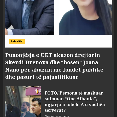
Aktualitet
Punonjësja e UKT akuzon drejtorin
Skerdi Drenova dhe “bosen” Joana
Nano për abuzim me fondet publike
dhe pasuri të pajustifikuar
FOTO/ Persona të maskuar
sulmuan “One Albania”,
ngjarja u fsheh. A u vodhën
serverat?
MARCH 25, 2025