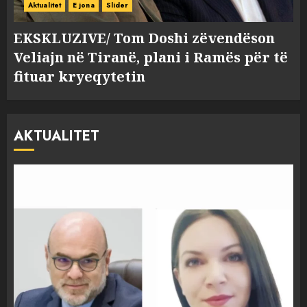
Aktualitet
E jona
Slider
EKSKLUZIVE/ Tom Doshi zëvendëson
Veliajn në Tiranë, plani i Ramës për të
fituar kryeqytetin
AKTUALITET