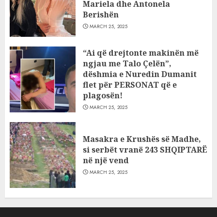
Mariela dhe Antonela
Berishën
MARCH 25, 2025
“Ai që drejtonte makinën më
ngjau me Talo Çelën”,
dëshmia e Nuredin Dumanit
flet për PERSONAT që e
plagosën!
MARCH 25, 2025
Masakra e Krushës së Madhe,
si serbët vranë 243 SHQIPTARË
në një vend
MARCH 25, 2025