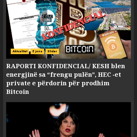
Aktualitet
E jona
Slider
RAPORTI KONFIDENCIAL/ KESH blen
energjinë sa “frengu pulën”, HEC -et
private e përdorin për prodhim
Bitcoin