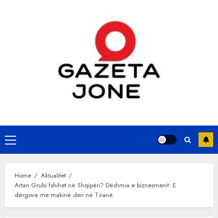
Skip
to
content
Primary
Menu
Home
Aktualitet
Artan Grubi fshihet në Shqipëri? Dëshmia e biznesmenit: E
dërgova me makinë deri në Tiranë