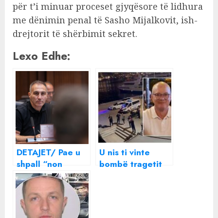
për t’i minuar proceset gjyqësore të lidhura
me dënimin penal të Sasho Mijalkovit, ish-
drejtorit të shërbimit sekret.
Lexo Edhe:
DETAJET/ Pae u
U nis ti vinte
shpall “non
bombë tragetit
grata” nga SHBA-
por u bë copash,
ja Artan Grubi
zbardhet
DËSHMIA në
polici e