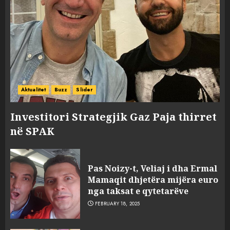
Aktualitet
Buzz
Slider
Investitori Strategjik Gaz Paja thirret
në SPAK
Pas Noizy-t, Veliaj i dha Ermal
Mamaqit dhjetëra mijëra euro
nga taksat e qytetarëve
FEBRUARY 18, 2025