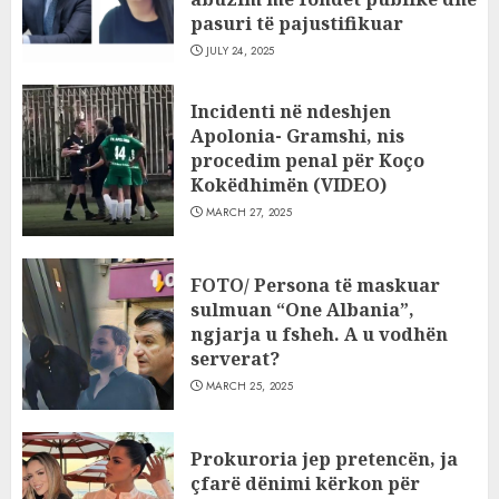
pasuri të pajustifikuar
JULY 24, 2025
Incidenti në ndeshjen
Apolonia- Gramshi, nis
procedim penal për Koço
Kokëdhimën (VIDEO)
MARCH 27, 2025
FOTO/ Persona të maskuar
sulmuan “One Albania”,
ngjarja u fsheh. A u vodhën
serverat?
MARCH 25, 2025
Prokuroria jep pretencën, ja
çfarë dënimi kërkon për