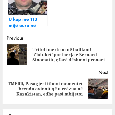
biznesmenit të
ishte objektiv
U kap me 113
mijë euro në
makinë/ Lihet në
Continue
burg efektivi i
Previous
RENEA-s,
Reading
Tritoli me dron në ballkon!
dëshmia: I mora
Pre
‘Zhduket’ partnerja e Bernard
borxh 20 minuta
pos
Sinomatit, çfarë dëshmoi pronari
para arrestit
Next
TMERR/ Pasagjeri filmoi momentet
Next
brenda avionit që u rrëzua në
post:
Kazakistan, edhe pasi mbijetoi