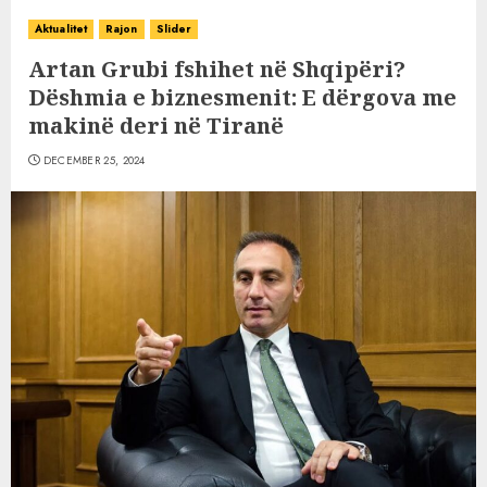
Aktualitet
Rajon
Slider
Artan Grubi fshihet në Shqipëri?
Dëshmia e biznesmenit: E dërgova me
makinë deri në Tiranë
DECEMBER 25, 2024