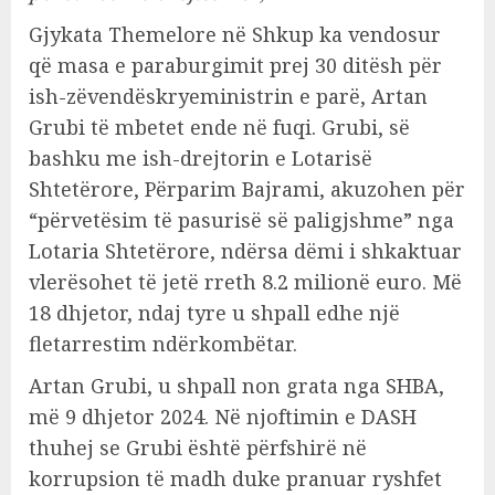
Gjykata Themelore në Shkup ka vendosur
që masa e paraburgimit prej 30 ditësh për
ish-zëvendëskryeministrin e parë, Artan
Grubi të mbetet ende në fuqi. Grubi, së
bashku me ish-drejtorin e Lotarisë
Shtetërore, Përparim Bajrami, akuzohen për
“përvetësim të pasurisë së paligjshme” nga
Lotaria Shtetërore, ndërsa dëmi i shkaktuar
vlerësohet të jetë rreth 8.2 milionë euro. Më
18 dhjetor, ndaj tyre u shpall edhe një
fletarrestim ndërkombëtar.
Artan Grubi, u shpall non grata nga SHBA,
më 9 dhjetor 2024. Në njoftimin e DASH
thuhej se Grubi është përfshirë në
korrupsion të madh duke pranuar ryshfet