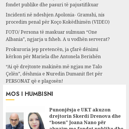
fondet publike dhe pasuri të pajustifikuar
Incidenti në ndeshjen Apolonia- Gramshi, nis
procedim penal për Koço Kokëdhimën (VIDEO)
FOTO/ Persona të maskuar sulmuan “One
Albania”, ngjarja u fsheh. A u vodhën serverat?
Prokuroria jep pretencën, ja çfarë dënimi
kërkon për Mariela dhe Antonela Berishën
“Ai që drejtonte makinën më ngjau me Talo
Çelën”, dëshmia e Nuredin Dumanit flet për
PERSONAT që e plagosën!
MOS I HUMBISNI
Punonjësja e UKT akuzon
drejtorin Skerdi Drenova dhe
“bosen” Joana Nano për
abuzim me fondet publike dhe