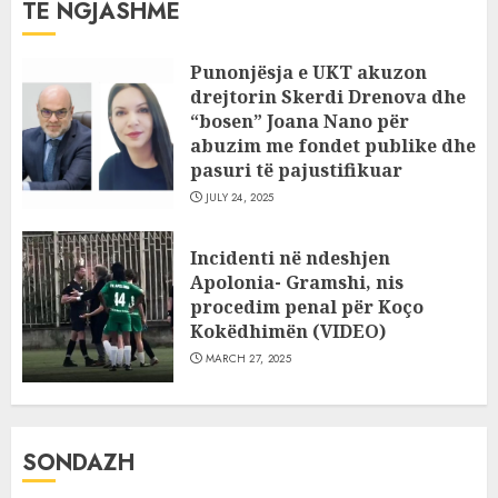
TË NGJASHME
Punonjësja e UKT akuzon
drejtorin Skerdi Drenova dhe
“bosen” Joana Nano për
abuzim me fondet publike dhe
pasuri të pajustifikuar
JULY 24, 2025
Incidenti në ndeshjen
Apolonia- Gramshi, nis
procedim penal për Koço
Kokëdhimën (VIDEO)
MARCH 27, 2025
SONDAZH