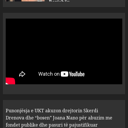
“Ai që drejtonte makinën më
ngjau me Talo Çelën”,
dëshmia e Nuredin Dumanit
flet për PERSONAT që e
plagosën!
5
MARCH 25, 2025
Punonjësja e UKT akuzon
drejtorin Skerdi Drenova dhe
“bosen” Joana Nano për
abuzim me fondet publike dhe
pasuri të pajustifikuar
1
JULY 24, 2025
Incidenti në ndeshjen
Punonjësja e UKT akuzon drejtorin Skerdi
Apolonia- Gramshi, nis
procedim penal për Koço
Drenova dhe “bosen” Joana Nano për abuzim me
Kokëdhimën (VIDEO)
fondet publike dhe pasuri të pajustifikuar