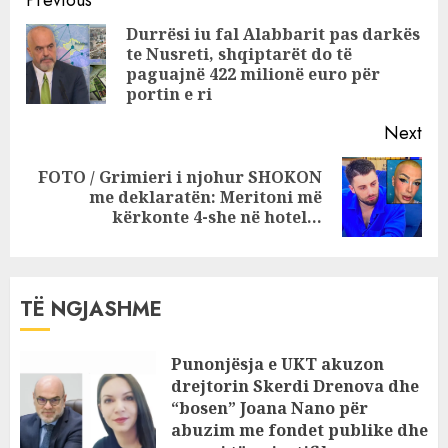
Continue
Partisë Socialiste
Reading
Durrësi iu fal Alabbarit pas darkës
mblidhet më 4
te Nusreti, shqiptarët do të
Pre
shtator
paguajnë 422 milionë euro për
pos
portin e ri
Next
FOTO / Grimieri i njohur SHOKON
Next
me deklaratën: Meritoni më
post:
kërkonte 4-she në hotel…
TË NGJASHME
Punonjësja e UKT akuzon
drejtorin Skerdi Drenova dhe
“bosen” Joana Nano për
abuzim me fondet publike dhe