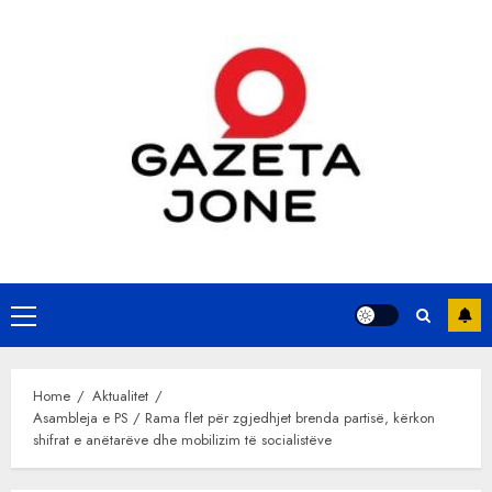
Skip
to
content
Primary
Menu
Home
Aktualitet
Asambleja e PS / Rama flet për zgjedhjet brenda partisë, kërkon
shifrat e anëtarëve dhe mobilizim të socialistëve