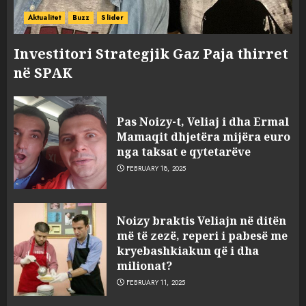
Aktualitet
Buzz
Slider
Investitori Strategjik Gaz Paja thirret
në SPAK
Pas Noizy-t, Veliaj i dha Ermal
Mamaqit dhjetëra mijëra euro
nga taksat e qytetarëve
FEBRUARY 18, 2025
FOTO/ Persona të maskuar
Noizy braktis Veliajn në ditën
sulmuan “One Albania”,
më të zezë, reperi i pabesë me
ngjarja u fsheh. A u vodhën
kryebashkiakun që i dha
serverat?
milionat?
3
MARCH 25, 2025
FEBRUARY 11, 2025