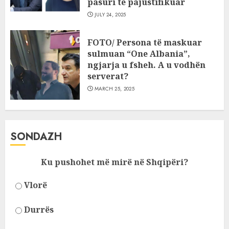
pasuri të pajustifikuar
JULY 24, 2025
FOTO/ Persona të maskuar
sulmuan “One Albania”,
ngjarja u fsheh. A u vodhën
serverat?
MARCH 25, 2025
SONDAZH
Ku pushohet më mirë në Shqipëri?
Vlorë
Durrës