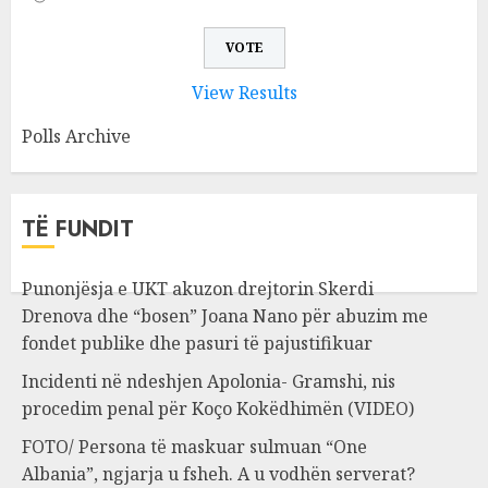
View Results
Polls Archive
TË FUNDIT
Punonjësja e UKT akuzon drejtorin Skerdi
Drenova dhe “bosen” Joana Nano për abuzim me
fondet publike dhe pasuri të pajustifikuar
Incidenti në ndeshjen Apolonia- Gramshi, nis
procedim penal për Koço Kokëdhimën (VIDEO)
FOTO/ Persona të maskuar sulmuan “One
Albania”, ngjarja u fsheh. A u vodhën serverat?