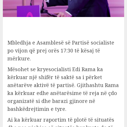
Mbledhja e Asamblesë së Partisë socialiste
po vijon që prej orës 17:30 të kësaj të
mërkure.
Mësohet se kryesocialisti Edi Rama ka
kërkuar një shifër të saktë sa i përket
anëtarëve aktivë të partisë. Gjithashtu Rama
ka kërkuar edhe anëtarësime të reja në çdo
organizatë si dhe barazi gjinore në
bashkëdrejtimin e tyre.
Ai ka kërkuar raportim të plotë të situatës