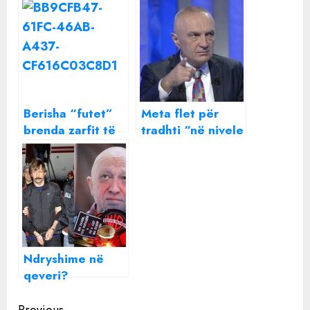
Berisha “futet”
Meta flet për
brenda zarfit të
tradhti “në nivele
socialistëve:
të larta” brenda
Gruaja që do
partisë së tij:
Rama Presidente
Është një qenie e
pështirë
Ndryshime në
qeveri?
Asambleja
Kombëtare e
Previous