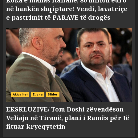
Koka e mafias italiane, 80 milion euro
në bankën shqiptare! Vendi, lavatriçe
e pastrimit të PARAVE të drogës
Aktualitet
E jona
Slider
EKSKLUZIVE/ Tom Doshi zëvendëson
Veliajn në Tiranë, plani i Ramës për të
fituar kryeqytetin