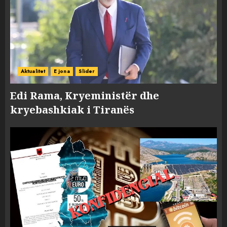
Aktualitet
E jona
Slider
Edi Rama, Kryeministër dhe
kryebashkiak i Tiranës