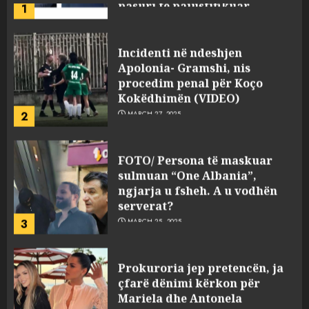
Incidenti në ndeshjen
Apolonia- Gramshi, nis
procedim penal për Koço
Kokëdhimën (VIDEO)
2
MARCH 27, 2025
FOTO/ Persona të maskuar
sulmuan “One Albania”,
ngjarja u fsheh. A u vodhën
serverat?
3
MARCH 25, 2025
Prokuroria jep pretencën, ja
çfarë dënimi kërkon për
Mariela dhe Antonela
Berishën
4
MARCH 25, 2025