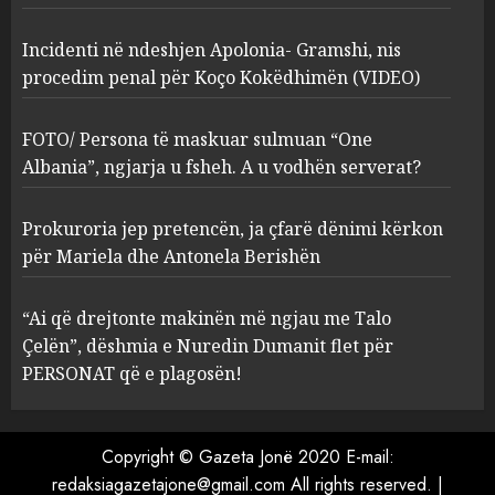
2
MARCH 27, 2025
Incidenti në ndeshjen Apolonia- Gramshi, nis
procedim penal për Koço Kokëdhimën (VIDEO)
FOTO/ Persona të maskuar
sulmuan “One Albania”,
ngjarja u fsheh. A u vodhën
FOTO/ Persona të maskuar sulmuan “One
serverat?
Albania”, ngjarja u fsheh. A u vodhën serverat?
3
MARCH 25, 2025
Prokuroria jep pretencën, ja çfarë dënimi kërkon
Prokuroria jep pretencën, ja
për Mariela dhe Antonela Berishën
çfarë dënimi kërkon për
Mariela dhe Antonela
“Ai që drejtonte makinën më ngjau me Talo
Berishën
Çelën”, dëshmia e Nuredin Dumanit flet për
4
MARCH 25, 2025
PERSONAT që e plagosën!
“Ai që drejtonte makinën më
ngjau me Talo Çelën”,
Copyright © Gazeta Jonë 2020 E-mail:
dëshmia e Nuredin Dumanit
redaksiagazetajone@gmail.com
All rights reserved.
|