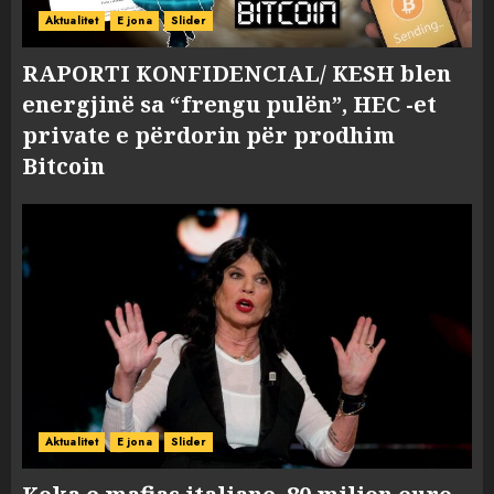
Aktualitet
E jona
Slider
RAPORTI KONFIDENCIAL/ KESH blen
energjinë sa “frengu pulën”, HEC -et
private e përdorin për prodhim
Bitcoin
Aktualitet
E jona
Slider