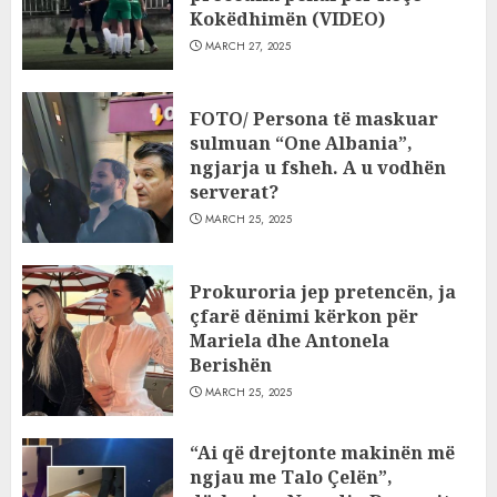
Kokëdhimën (VIDEO)
MARCH 27, 2025
FOTO/ Persona të maskuar
sulmuan “One Albania”,
ngjarja u fsheh. A u vodhën
serverat?
MARCH 25, 2025
Prokuroria jep pretencën, ja
çfarë dënimi kërkon për
Mariela dhe Antonela
Berishën
MARCH 25, 2025
“Ai që drejtonte makinën më
ngjau me Talo Çelën”,