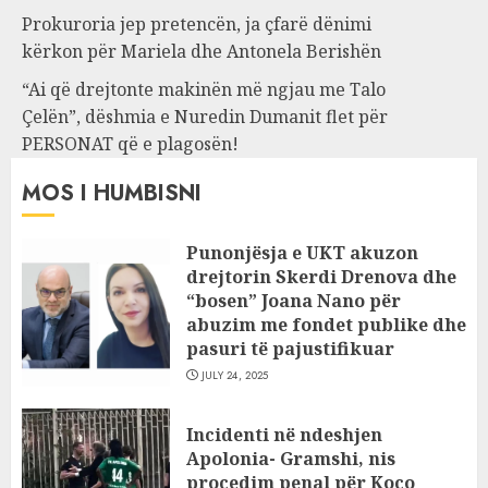
Prokuroria jep pretencën, ja çfarë dënimi
kërkon për Mariela dhe Antonela Berishën
“Ai që drejtonte makinën më ngjau me Talo
Çelën”, dëshmia e Nuredin Dumanit flet për
PERSONAT që e plagosën!
MOS I HUMBISNI
Punonjësja e UKT akuzon
drejtorin Skerdi Drenova dhe
“bosen” Joana Nano për
abuzim me fondet publike dhe
pasuri të pajustifikuar
JULY 24, 2025
Incidenti në ndeshjen
Apolonia- Gramshi, nis
procedim penal për Koço