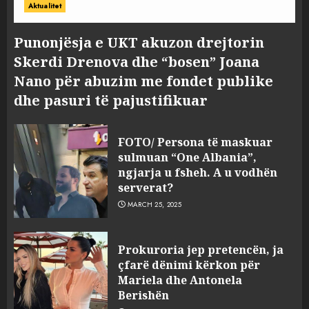
Aktualitet
Punonjësja e UKT akuzon drejtorin
Skerdi Drenova dhe “bosen” Joana
Nano për abuzim me fondet publike
dhe pasuri të pajustifikuar
FOTO/ Persona të maskuar
sulmuan “One Albania”,
ngjarja u fsheh. A u vodhën
serverat?
MARCH 25, 2025
Prokuroria jep pretencën, ja
çfarë dënimi kërkon për
Mariela dhe Antonela
Berishën