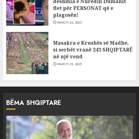
dëshmia e Nuredin Dumanit
flet për PERSONAT që e
plagosën!
MARCH 25, 2025
Masakra e Krushës së Madhe,
si serbët vranë 243 SHQIPTARË
në një vend
MARCH 25, 2025
BËMA SHQIPTARE