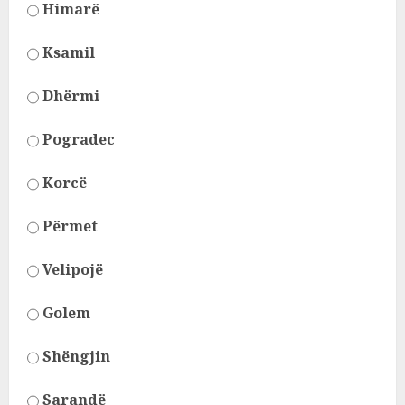
Himarë
Ksamil
Dhërmi
Pogradec
Korcë
Përmet
Velipojë
Golem
Shëngjin
Sarandë