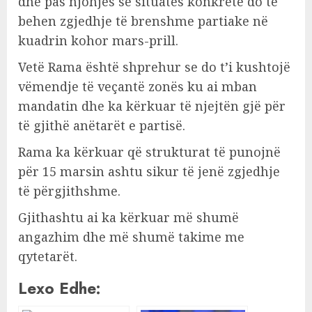
dhe pas njohjes së situatës konkrete do të
behen zgjedhje të brenshme partiake në
kuadrin kohor mars-prill.
Vetë Rama është shprehur se do t’i kushtojë
vëmendje të veçantë zonës ku ai mban
mandatin dhe ka kërkuar të njejtën gjë për
të gjithë anëtarët e partisë.
Rama ka kërkuar që strukturat të punojnë
për 15 marsin ashtu sikur të jenë zgjedhje
të përgjithshme.
Gjithashtu ai ka kërkuar më shumë
angazhim dhe më shumë takime me
qytetarët.
Lexo Edhe: