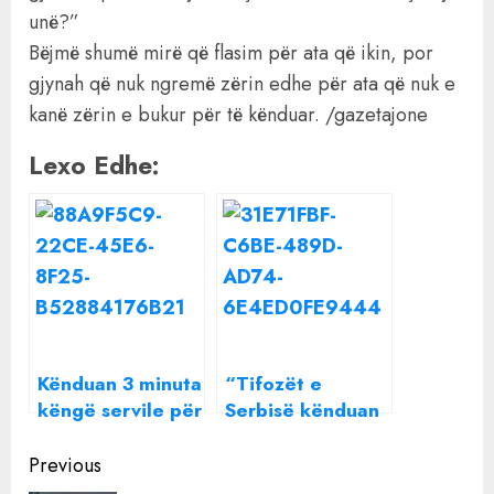
unë?”
Bëjmë shumë mirë që flasim për ata që ikin, por
gjynah që nuk ngremë zërin edhe për ata që nuk e
kanë zërin e bukur për të kënduar. /gazetajone
Lexo Edhe:
Kënduan 3 minuta
“Tifozët e
këngë servile për
Serbisë kënduan
Ramën dhe
për vrasjen e
Continue
Ballukun, Bashkia
shqiptarëve në
Previous
Sarandë i
lojë”/ “The