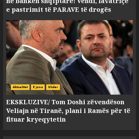
në bankën shqiptare! Vendi, lavatriçe
e pastrimit të PARAVE të drogës
Aktualitet
E jona
Slider
EKSKLUZIVE/ Tom Doshi zëvendëson
Veliajn në Tiranë, plani i Ramës për të
fituar kryeqytetin