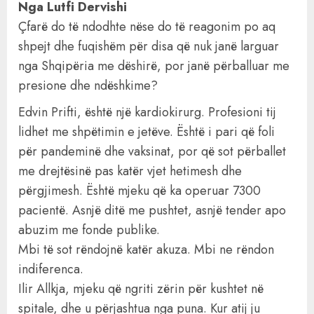
Nga Lutfi Dervishi
Çfarë do të ndodhte nëse do të reagonim po aq
shpejt dhe fuqishëm për disa që nuk janë larguar
nga Shqipëria me dëshirë, por janë përballuar me
presione dhe ndëshkime?
Edvin Prifti, është një kardiokirurg. Profesioni tij
lidhet me shpëtimin e jetëve. Është i pari që foli
për pandeminë dhe vaksinat, por që sot përballet
me drejtësinë pas katër vjet hetimesh dhe
përgjimesh. Është mjeku që ka operuar 7300
pacientë. Asnjë ditë me pushtet, asnjë tender apo
abuzim me fonde publike.
Mbi të sot rëndojnë katër akuza. Mbi ne rëndon
indiferenca.
Ilir Allkja, mjeku që ngriti zërin për kushtet në
spitale, dhe u përjashtua nga puna. Kur atij ju