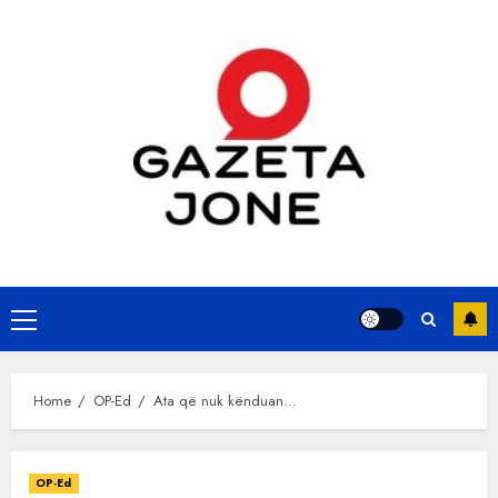
Skip
to
content
Primary
Menu
Home
OP-Ed
Ata që nuk kënduan…
OP-Ed