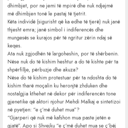
dhimbjet, por ne jemi të mpirë dhe nuk ndjejmë
më dhimbjen tonë le pastaj të tjetrit.
Këta individë (sigurisht që ka edhe të tjerë) nuk janë
thjesht emra; janë simbol i indiferencës dhe
mungesës se kurajos për të ngritur zërin ndaj së
keqes.
Ata nuk zgjodhën të largoheshin, por të shërbenin.
Nëse nuk do të kishim heshtur a do të kishte për ta
shpërfillje, përbuzje dhe akuza?
Nëse do të kishim protestuar për ta ndoshta do të
kishim tharë moçalin ku heronjtë zhduken dhe
nostalgjia kthehet në dekor për indiferencën tone
gjenetike që aktori njohur Mehdi Malkaj e sintetizoi
në pyetjen: “e ç’më duhet mua”?
“Gjarperi që nuk më kafshon mua paste jetën e
gjatë”. Apo si Shvejku “e ç’më duhet mua se ç’bëj