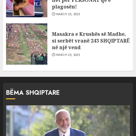
flet për PERSONAT që e
plagosën!
MARCH 25, 2025
Masakra e Krushës së Madhe,
si serbët vranë 243 SHQIPTARË
në një vend
MARCH 25, 2025
BËMA SHQIPTARE