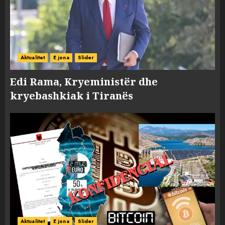
Aktualitet
E jona
Slider
Edi Rama, Kryeministër dhe
kryebashkiak i Tiranës
Aktualitet
E jona
Slider