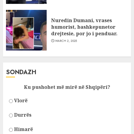
Nuredin Dumani, vrases
humorist, bashkepunetor
drejtesie, por jo i penduar.
MARCH 2, 2025
SONDAZH
Ku pushohet më mirë në Shqipëri?
Vlorë
Durrës
Himarë