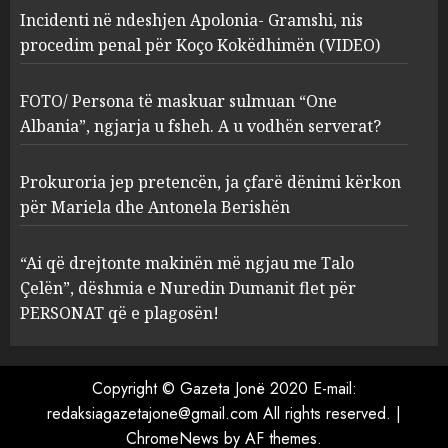
Incidenti në ndeshjen Apolonia- Gramshi, nis
procedim penal për Koço Kokëdhimën (VIDEO)
FOTO/ Persona të maskuar
sulmuan “One Albania”,
ngjarja u fsheh. A u vodhën
FOTO/ Persona të maskuar sulmuan “One
serverat?
Albania”, ngjarja u fsheh. A u vodhën serverat?
3
MARCH 25, 2025
Prokuroria jep pretencën, ja çfarë dënimi kërkon
Prokuroria jep pretencën, ja
për Mariela dhe Antonela Berishën
çfarë dënimi kërkon për
Mariela dhe Antonela
“Ai që drejtonte makinën më ngjau me Talo
Berishën
Çelën”, dëshmia e Nuredin Dumanit flet për
4
MARCH 25, 2025
PERSONAT që e plagosën!
“Ai që drejtonte makinën më
ngjau me Talo Çelën”,
Copyright © Gazeta Jonë 2020 E-mail:
dëshmia e Nuredin Dumanit
redaksiagazetajone@gmail.com
All rights reserved.
|
flet për PERSONAT që e
ChromeNews
by AF themes.