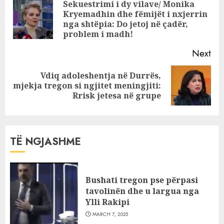
Reading
Sekuestrimi i dy vilave/ Monika
shpërblen me 23
Guardian”
Kryemadhin dhe fëmijët i nxjerrin
Pre
milionë lekë
gozhdon serbët
nga shtëpia: Do jetoj në çadër,
pos
me artikullin e
problem i madh!
tyre: U treguan
Next
fashistë ndaj
shqiptarëve
Vdiq adoleshentja në Durrës,
Next
mjekja tregon si ngjitet meningjiti:
post:
Rrisk jetesa në grupe
TË NGJASHME
Bushati tregon pse përpasi
tavolinën dhe u largua nga
Ylli Rakipi
MARCH 7, 2025