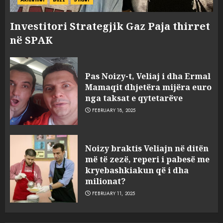
Investitori Strategjik Gaz Paja thirret
në SPAK
Pas Noizy-t, Veliaj i dha Ermal
Mamaqit dhjetëra mijëra euro
nga taksat e qytetarëve
FEBRUARY 18, 2025
FOTO/ Persona të maskuar
Noizy braktis Veliajn në ditën
sulmuan “One Albania”,
më të zezë, reperi i pabesë me
ngjarja u fsheh. A u vodhën
kryebashkiakun që i dha
serverat?
milionat?
3
MARCH 25, 2025
FEBRUARY 11, 2025
Prokuroria jep pretencën, ja