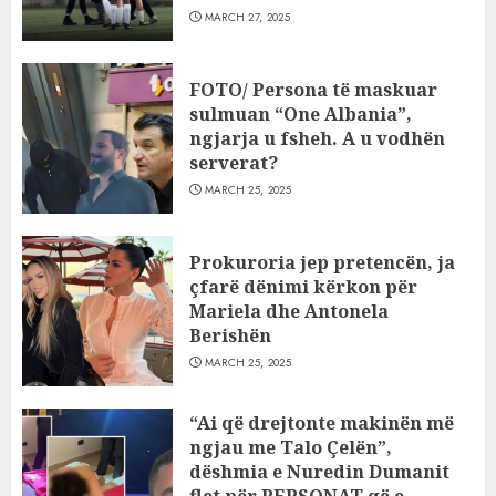
MARCH 27, 2025
FOTO/ Persona të maskuar
sulmuan “One Albania”,
ngjarja u fsheh. A u vodhën
serverat?
MARCH 25, 2025
Prokuroria jep pretencën, ja
çfarë dënimi kërkon për
Mariela dhe Antonela
Berishën
MARCH 25, 2025
“Ai që drejtonte makinën më
ngjau me Talo Çelën”,
dëshmia e Nuredin Dumanit