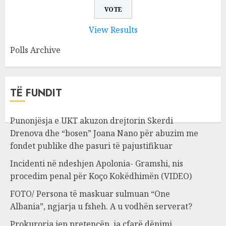
View Results
Polls Archive
TË FUNDIT
Punonjësja e UKT akuzon drejtorin Skerdi
Drenova dhe “bosen” Joana Nano për abuzim me
fondet publike dhe pasuri të pajustifikuar
Incidenti në ndeshjen Apolonia- Gramshi, nis
procedim penal për Koço Kokëdhimën (VIDEO)
FOTO/ Persona të maskuar sulmuan “One
Albania”, ngjarja u fsheh. A u vodhën serverat?
Prokuroria jep pretencën, ja çfarë dënimi