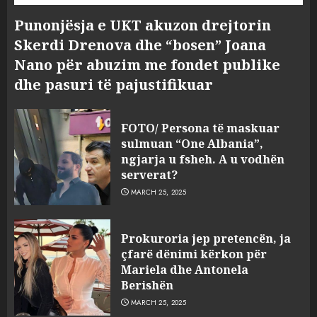
Punonjësja e UKT akuzon drejtorin
Skerdi Drenova dhe “bosen” Joana
Nano për abuzim me fondet publike
dhe pasuri të pajustifikuar
FOTO/ Persona të maskuar
sulmuan “One Albania”,
ngjarja u fsheh. A u vodhën
serverat?
MARCH 25, 2025
Prokuroria jep pretencën, ja
çfarë dënimi kërkon për
Mariela dhe Antonela
Berishën
MARCH 25, 2025