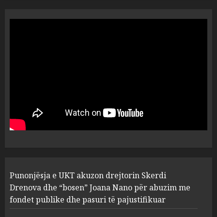
“Ai që drejtonte makinën më
ngjau me Talo Çelën”,
dëshmia e Nuredin Dumanit
flet për PERSONAT që e
plagosën!
5
MARCH 25, 2025
Punonjësja e UKT akuzon
drejtorin Skerdi Drenova dhe
“bosen” Joana Nano për
abuzim me fondet publike dhe
pasuri të pajustifikuar
1
JULY 24, 2025
Incidenti në ndeshjen
Punonjësja e UKT akuzon drejtorin Skerdi
Apolonia- Gramshi, nis
procedim penal për Koço
Drenova dhe “bosen” Joana Nano për abuzim me
Kokëdhimën (VIDEO)
fondet publike dhe pasuri të pajustifikuar
2
MARCH 27, 2025