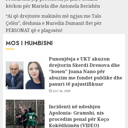
kërkon për Mariela dhe Antonela Berishën
“Ai që drejtonte makinën më ngjau me Talo
Çelën”, dëshmia e Nuredin Dumanit flet për
PERSONAT që e plagosën!
MOS I HUMBISNI
Punonjësja e UKT akuzon
drejtorin Skerdi Drenova dhe
“bosen” Joana Nano për
abuzim me fondet publike dhe
pasuri të pajustifikuar
JULY 24, 2025
Incidenti në ndeshjen
Apolonia- Gramshi, nis
procedim penal për Koço
Kokëdhimën (VIDEO)