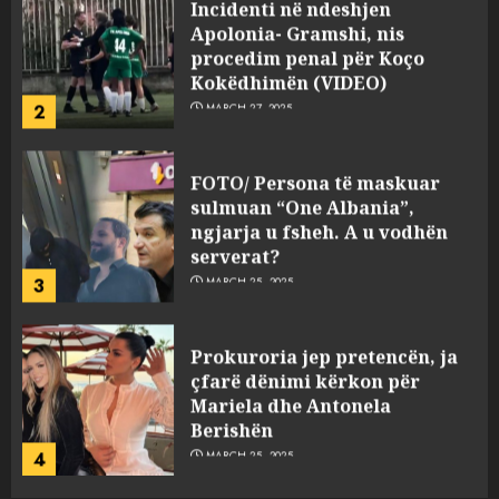
Incidenti në ndeshjen
Apolonia- Gramshi, nis
procedim penal për Koço
Kokëdhimën (VIDEO)
2
MARCH 27, 2025
FOTO/ Persona të maskuar
sulmuan “One Albania”,
ngjarja u fsheh. A u vodhën
serverat?
3
MARCH 25, 2025
Prokuroria jep pretencën, ja
çfarë dënimi kërkon për
Mariela dhe Antonela
Berishën
4
MARCH 25, 2025