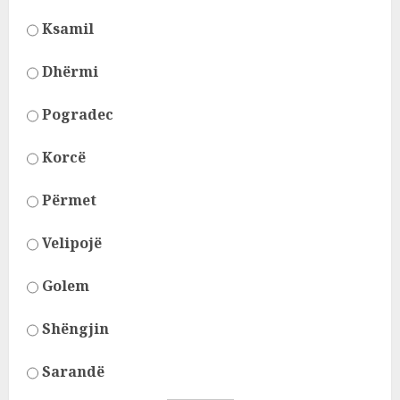
Ksamil
Dhërmi
Pogradec
Korcë
Përmet
Velipojë
Golem
Shëngjin
Sarandë