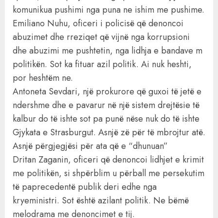
komunikua pushimi nga puna ne ishim me pushime.
Emiliano Nuhu, oficeri i policisë që denoncoi
abuzimet dhe rreziqet që vijnë nga korrupsioni
dhe abuzimi me pushtetin, nga lidhja e bandave m
politikën. Sot ka fituar azil politik. Ai nuk heshti,
por heshtëm ne.
Antoneta Sevdari, një prokurore që guxoi të jetë e
ndershme dhe e pavarur në një sistem drejtësie të
kalbur do të ishte sot pa punë nëse nuk do të ishte
Gjykata e Strasburgut. Asnjë zë për të mbrojtur atë.
Asnjë përgjegjësi për ata që e “dhunuan”
Dritan Zaganin, oficeri që denoncoi lidhjet e krimit
me politikën, si shpërblim u përball me persekutim
të paprecedentë publik deri edhe nga
kryeministri. Sot është azilant politik. Ne bëmë
melodrama me denoncimet e tij.