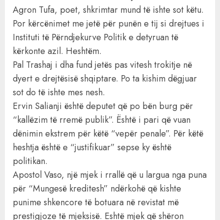
Agron Tufa, poet, shkrimtar mund të ishte sot këtu.
Por kërcënimet me jetë për punën e tij si drejtues i
Instituti të Përndjekurve Politik e detyruan të
kërkonte azil. Heshtëm.
Pal Trashaj i dha fund jetës pas vitesh trokitje në
dyert e drejtësisë shqiptare. Po ta kishim dëgjuar
sot do të ishte mes nesh.
Ervin Salianji është deputet që po bën burg për
“kallëzim të rremë publik”. Është i pari që vuan
dënimin ekstrem për këtë “vepër penale”. Për këtë
heshtja është e “justifikuar” sepse ky është
politikan.
Apostol Vaso, një mjek i rrallë që u largua nga puna
për “Mungesë kreditesh” ndërkohë që kishte
punime shkencore të botuara në revistat më
prestigjoze të mjeksisë. Eshtë mjek që shëron