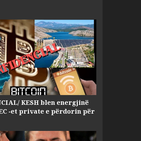
IAL/ KESH blen energjinë
EC -et private e përdorin për