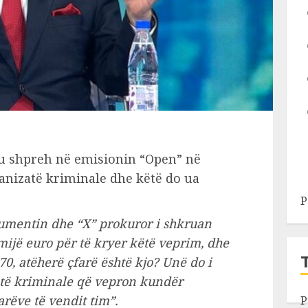
, u shpreh në emisionin “Open” në
anizatë kriminale dhe këtë do ua
P
umentin dhe “X” prokuror i shkruan
mijë euro për të kryer këtë veprim, dhe
o 70, atëherë çfarë është kjo? Unë do i
atë kriminale që vepron kundër
rëve të vendit tim”.
P