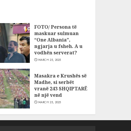
FOTO/ Persona të
maskuar sulmuan
“One Albania”,
ngjarja u fsheh. A u
vodhën serverat?
MARCH 25, 2025
Masakra e Krushës së
Madhe, si serbët
vranë 243 SHQIPTARË
në një vend
MARCH 25, 2025