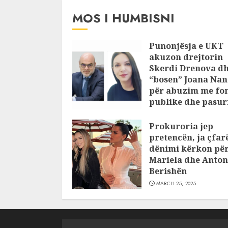
JULY 24, 2025
MOS I HUMBISNI
Punonjësja e UKT
akuzon drejtorin
Skerdi Drenova d
“bosen” Joana Nan
për abuzim me fo
publike dhe pasuri
pajustifikuar
Prokuroria jep
JULY 24, 2025
pretencën, ja çfar
dënimi kërkon pë
Mariela dhe Anton
Berishën
MARCH 25, 2025