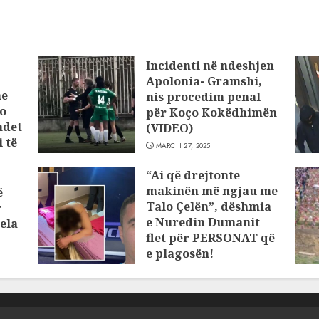
Incidenti në ndeshjen
Apolonia- Gramshi,
he
nis procedim penal
o
për Koço Kokëdhimën
ndet
(VIDEO)
 të
MARCH 27, 2025
“Ai që drejtonte
makinën më ngjau me
ë
Talo Çelën”, dëshmia
r
e Nuredin Dumanit
ela
flet për PERSONAT që
e plagosën!
MARCH 25, 2025