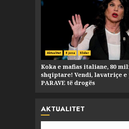
Aktualitet
E jona
Slider
Koka e mafias italiane, 80 mi
shqiptare! Vendi, lavatriçe e
PARAVE të drogës
AKTUALITET