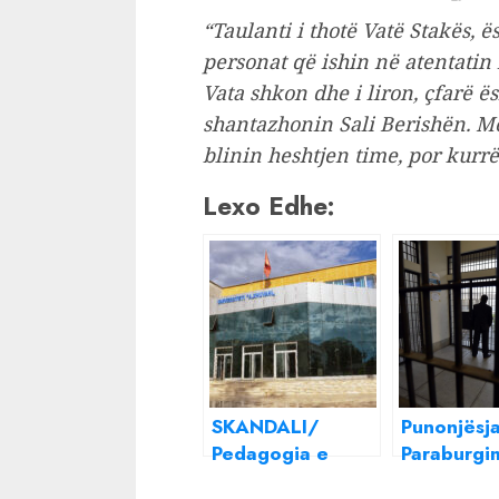
“Taulanti i thotë Vatë Stakës, ë
personat që ishin në atentatin
Vata shkon dhe i liron, çfarë ë
shantazhonin Sali Berishën. 
blinin heshtjen time, por kurrë
Lexo Edhe:
SKANDALI/
Punonjësj
Pedagogia e
Paraburgim
Elbasanit me
Vlorës kal