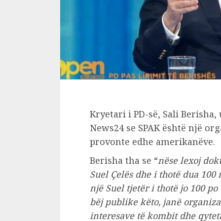
Kryetari i PD-së, Sali Berisha
News24 se SPAK është një org
provonte edhe amerikanëve.
Berisha tha se “
nëse lexoj dok
Suel Çelës dhe i thotë dua 100 
një Suel tjetër i thotë jo 100 p
bëj publike këto, janë organiz
interesave të kombit dhe qyteta