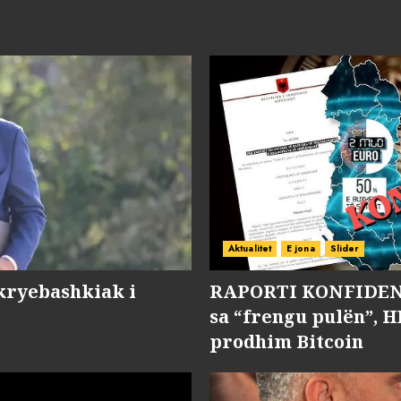
Aktualitet
E jona
Slider
kryebashkiak i
RAPORTI KONFIDENC
sa “frengu pulën”, H
prodhim Bitcoin