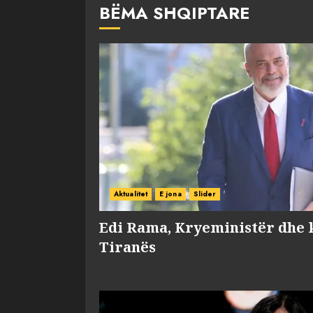
BËMA SHQIPTARE
Aktualitet
E jona
Slider
Edi Rama, Kryeministër dhe 
Tiranës