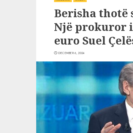
Berisha thotë 
Një prokuror i
euro Suel Çelë
DECEMBER 6, 2024