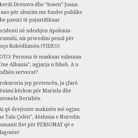
kerdi Drenova dhe “bosen” Joana
ano për abuzim me fondet publike
he pasuri të pajustifikuar
ncidenti në ndeshjen Apolonia-
ramshi, nis procedim penal për
oço Kokëdhimën (VIDEO)
OTO/ Persona të maskuar sulmuan
One Albania”, ngjarja u fsheh. A u
odhën serverat?
rokuroria jep pretencën, ja çfarë
ënimi kërkon për Mariela dhe
ntonela Berishën
Ai që drejtonte makinën më ngjau
e Talo Çelën”, dëshmia e Nuredin
umanit flet për PERSONAT që e
lagosën!