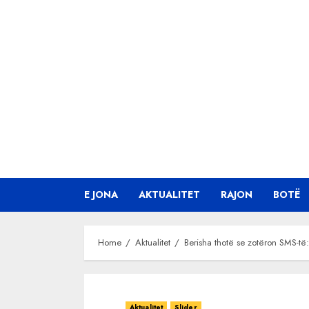
Skip
to
content
E JONA
AKTUALITET
RAJON
BOTË
Home
Aktualitet
Berisha thotë se zotëron SMS-të
Aktualitet
Slider