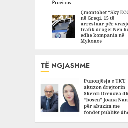
Continue
“Sky Ecc”,
zv.drejtor
Previous
komunikime të
kërkoi 10 
Reading
Çmontohet “Sky EC
vazhdueshme me
euro që t
në Greqi, 15 të
bandën e Suel
qëndroj n
arrestuar për vrasj
Çelës
trafik droge! Nën h
edhe kompania në
Mykonos
TË NGJASHME
Punonjësja e UKT
akuzon drejtorin
Skerdi Drenova d
“bosen” Joana Nan
për abuzim me
fondet publike dh
pasuri të
pajustifikuar