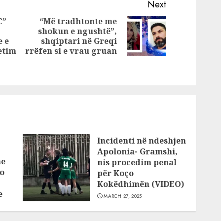
in: Më
Elbasan,
Next
mijë
arrestohen dy
C”
“Më tradhtonte me
ë
ish-gjyqtarë
shokun e ngushtë”,
Next
ë punë
e e
shqiptari në Greqi
Previous
post:
etim
rrëfen si e vrau gruan
post:
Incidenti në ndeshjen
Apolonia- Gramshi,
he
nis procedim penal
o
për Koço
Kokëdhimën (VIDEO)
e
MARCH 27, 2025