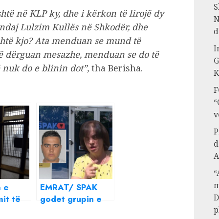
S
shtë në KLP ky, dhe i kërkon të lirojë dy
N
 ndaj Lulzim Kullës në Shkodër, dhe
d
shtë kjo?
Ata menduan se mund të
I
Më dërguan mesazhe, menduan se do të
G
 nuk do e blinin dot”,
tha Berisha.
K
F
“
v
P
d
A
“
m
a e
EMRAT/ SPAK
D
it të
godet grupin e
p
lëzon
Suel Çelës në