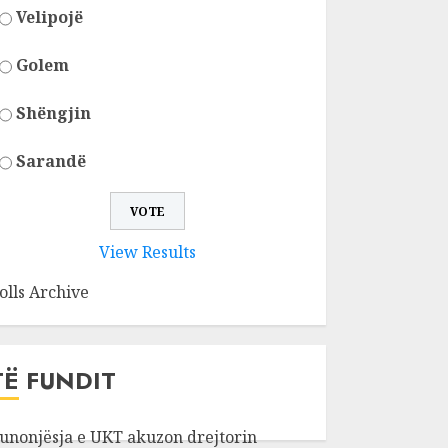
Velipojë
Golem
Shëngjin
Sarandë
View Results
olls Archive
TË FUNDIT
unonjësja e UKT akuzon drejtorin