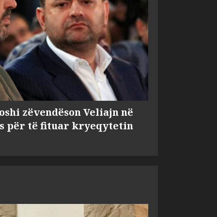
shi zëvendëson Veliajn në
s për të fituar kryeqytetin