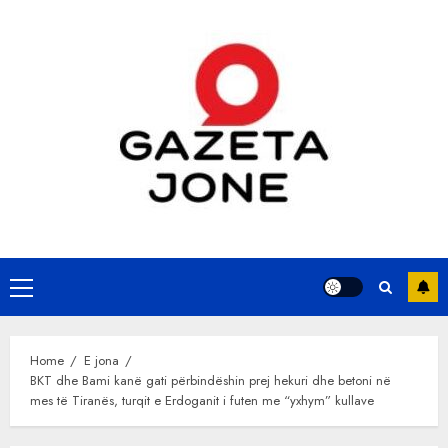
Skip
to
content
Primary
Menu
Home
E jona
BKT dhe Bami kanë gati përbindëshin prej hekuri dhe betoni në
mes të Tiranës, turqit e Erdoganit i futen me “yxhym” kullave