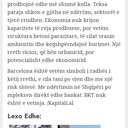
prodhojnë edhe më shumë kulla. Teksa
paraja shkon e gjitha në ndërtim, sektorët e
tjerë rrudhen. Ekonomia nuk krijon
kapacitete të reja prodhuese, por vetëm
struktura betoni parazitare, të cilat vrasin
ambientin dhe keqshpërndajnë burimet. Një
rreth vicioz, që bën urbanicid, por
potencialisht edhe ekonomicid.
Barcelona është vetëm simboli i radhës i
këtij rrethi, e cila tani po vjen dhe me një
risk shtesë. Me ndërtimin në Shqipëri po
mpleksen direkt edhe bankat. BKT nuk
është e vetmja. /Kapitali.al
Lexo Edhe: