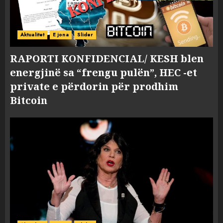
Aktualitet
E jona
Slider
RAPORTI KONFIDENCIAL/ KESH blen
energjinë sa “frengu pulën”, HEC -et
private e përdorin për prodhim
Bitcoin