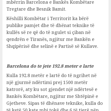
mbërrin Barcelona e Bankës Kombëtare
Tregtare dhe Besnik Bamit.
Këshilli Kombëtar i Territorit ka bërë
publike pamjet dhe të dhënat teknike të
kullës së re që do të ngulet si çiban në
qendrën e Tiranës, ngjitur me Bankën e
Shqipërisë dhe selinë e Partisë së Kullave.
Barcelona do te jete 192.8 meter e larte
Kulla 192.8 metër e lartë do të ngrihet në
një gjurmë ndërtimi prej 1500 metër
katrorë, aty ku sot gjendet një ndërtesë e
Bankës Kombëtare, ngjitur me Shtëpinë e
Gjetheve. Sipas të dhënave teknike, kulla do
të ketë 50 kate mbi tokë dhe 6 të tjerë nën