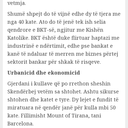
vetmja.
Shumë shpejt do të vijnë edhe dy të tjera me
nga 40 kate. Ato do të jenë tek ish selia
qendrore e BKT-së, ngjitur me Kishën
Katolike. BKT është duke flirtuar haptazi me
industrinë e ndërtimit, edhe pse bankat e
kanë të ndaluar të merren me biznes përtej
sektorit bankar për shkak të risqeve.
Urbanicid dhe ekonomicid
Gjerdani i kullave që po rrethon sheshin
Skendërbej vetëm sa shtohet. Ashtu sikurse
shtohen dhe katet e tyre. Dy lejet e fundit të
miratuara në qendër janë për kulla mbi 50
kate. Fillimisht Mount of Tirana, tani
Barcelona.