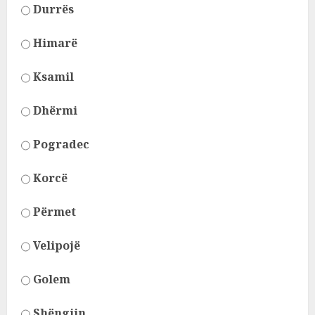
Durrës
Himarë
Ksamil
Dhërmi
Pogradec
Korcë
Përmet
Velipojë
Golem
Shëngjin