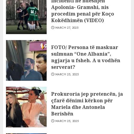
Incidenti në ndeshjen
Apolonia- Gramshi, nis
procedim penal për Koço
Kokëdhimën (VIDEO)
MARCH 27, 2025
FOTO/ Persona të maskuar
sulmuan “One Albania”,
ngjarja u fsheh. A u vodhën
serverat?
MARCH 25, 2025
Prokuroria jep pretencën, ja
çfarë dënimi kërkon për
Mariela dhe Antonela
Berishën
MARCH 25, 2025