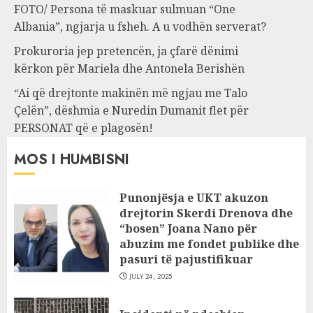
FOTO/ Persona të maskuar sulmuan “One
Albania”, ngjarja u fsheh. A u vodhën serverat?
Prokuroria jep pretencën, ja çfarë dënimi
kërkon për Mariela dhe Antonela Berishën
“Ai që drejtonte makinën më ngjau me Talo
Çelën”, dëshmia e Nuredin Dumanit flet për
PERSONAT që e plagosën!
MOS I HUMBISNI
Punonjësja e UKT akuzon
drejtorin Skerdi Drenova dhe
“bosen” Joana Nano për
abuzim me fondet publike dhe
pasuri të pajustifikuar
JULY 24, 2025