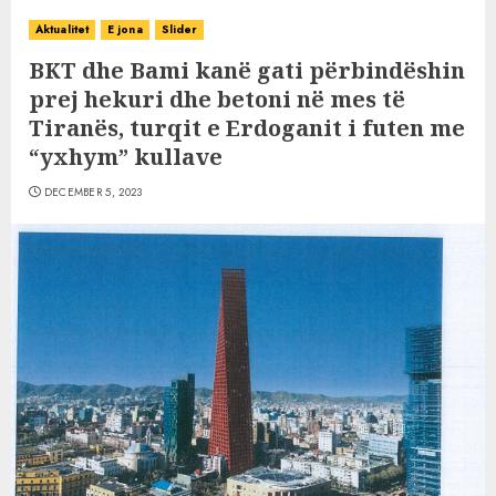
Aktualitet
E jona
Slider
BKT dhe Bami kanë gati përbindëshin
prej hekuri dhe betoni në mes të
Tiranës, turqit e Erdoganit i futen me
“yxhym” kullave
DECEMBER 5, 2023