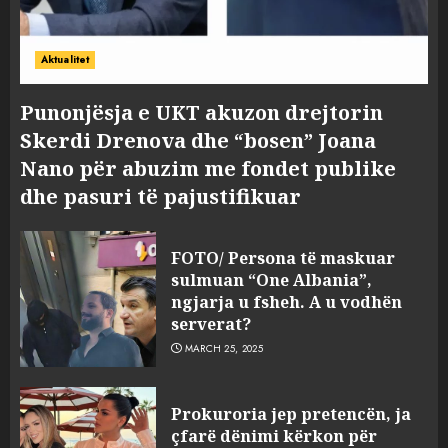
Aktualitet
Punonjësja e UKT akuzon drejtorin
Skerdi Drenova dhe “bosen” Joana
Nano për abuzim me fondet publike
dhe pasuri të pajustifikuar
FOTO/ Persona të maskuar
sulmuan “One Albania”,
ngjarja u fsheh. A u vodhën
serverat?
MARCH 25, 2025
Prokuroria jep pretencën, ja
çfarë dënimi kërkon për