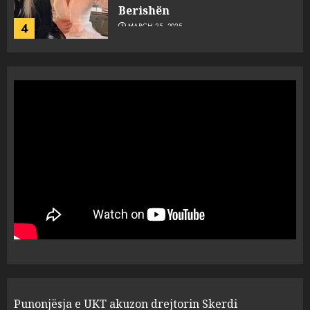
Berishën
4
MARCH 25, 2025
“Ai që drejtonte makinën më
ngjau me Talo Çelën”,
dëshmia e Nuredin Dumanit
flet për PERSONAT që e
plagosën!
5
MARCH 25, 2025
Punonjësja e UKT akuzon
drejtorin Skerdi Drenova dhe
“bosen” Joana Nano për
abuzim me fondet publike dhe
pasuri të pajustifikuar
1
JULY 24, 2025
Incidenti në ndeshjen
Punonjësja e UKT akuzon drejtorin Skerdi
Apolonia- Gramshi, nis