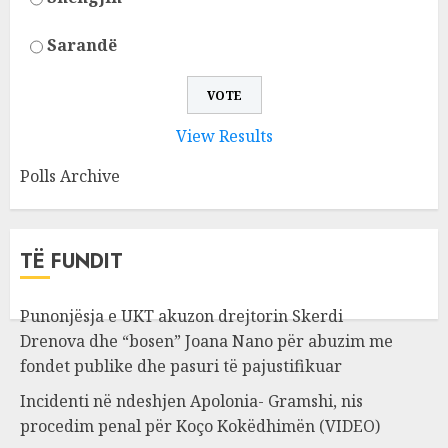
Sarandë
View Results
Polls Archive
TË FUNDIT
Punonjësja e UKT akuzon drejtorin Skerdi
Drenova dhe “bosen” Joana Nano për abuzim me
fondet publike dhe pasuri të pajustifikuar
Incidenti në ndeshjen Apolonia- Gramshi, nis
procedim penal për Koço Kokëdhimën (VIDEO)