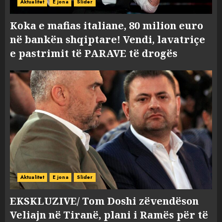
Aktualitet
E jona
Slider
Koka e mafias italiane, 80 milion euro
në bankën shqiptare! Vendi, lavatriçe
e pastrimit të PARAVE të drogës
Aktualitet
E jona
Slider
EKSKLUZIVE/ Tom Doshi zëvendëson
Veliajn në Tiranë, plani i Ramës për të