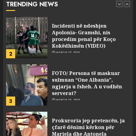
TRENDING NEWS
pasuri të pajustifikuar
1
JULY 24, 2025
Incidenti në ndeshjen
Apolonia- Gramshi, nis
procedim penal për Koço
Kokëdhimën (VIDEO)
2
MARCH 27, 2025
FOTO/ Persona të maskuar
sulmuan “One Albania”,
ngjarja u fsheh. A u vodhën
serverat?
3
MARCH 25, 2025
Prokuroria jep pretencën, ja
çfarë dënimi kërkon për
Mariela dhe Antonela