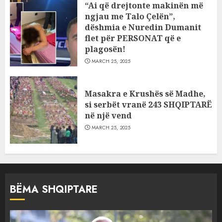
“Ai që drejtonte makinën më
ngjau me Talo Çelën”,
dëshmia e Nuredin Dumanit
flet për PERSONAT që e
plagosën!
MARCH 25, 2025
Masakra e Krushës së Madhe,
si serbët vranë 243 SHQIPTARË
në një vend
MARCH 25, 2025
BËMA SHQIPTARE