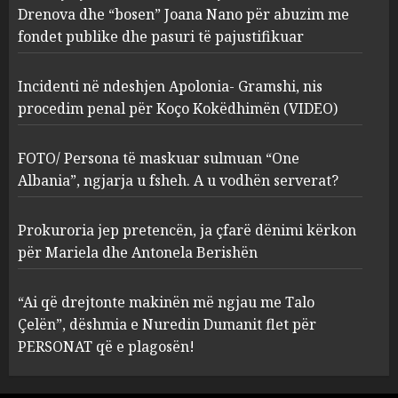
procedim penal për Koço
Drenova dhe “bosen” Joana Nano për abuzim me
Kokëdhimën (VIDEO)
fondet publike dhe pasuri të pajustifikuar
2
MARCH 27, 2025
Incidenti në ndeshjen Apolonia- Gramshi, nis
procedim penal për Koço Kokëdhimën (VIDEO)
FOTO/ Persona të maskuar
sulmuan “One Albania”,
ngjarja u fsheh. A u vodhën
FOTO/ Persona të maskuar sulmuan “One
serverat?
Albania”, ngjarja u fsheh. A u vodhën serverat?
3
MARCH 25, 2025
Prokuroria jep pretencën, ja çfarë dënimi kërkon
Prokuroria jep pretencën, ja
për Mariela dhe Antonela Berishën
çfarë dënimi kërkon për
Mariela dhe Antonela
“Ai që drejtonte makinën më ngjau me Talo
Berishën
Çelën”, dëshmia e Nuredin Dumanit flet për
4
MARCH 25, 2025
PERSONAT që e plagosën!
“Ai që drejtonte makinën më