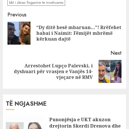
bkt i zbraz llogarine te moshuares
Dudaj.
“Përbindëshi”
Continue
Previous
prej betoni do të
Reading
ngrihet te Liqeni
“Dy ditë besë mbaruan…”! Rrëfehet
Pre
babai i Naimit: Fëmijët mbrëmë
pos
kërkuan dajtë
Next
Arrestohet Lupço Palevski, i
Next
dyshuari për vrasjen e Vanjës 14-
post:
vjeçare në RMV
TË NGJASHME
Punonjësja e UKT akuzon
drejtorin Skerdi Drenova dhe