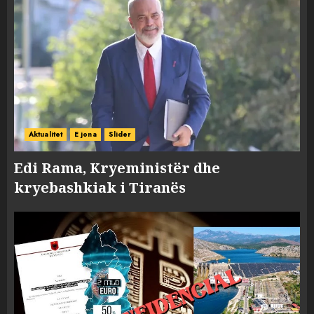
Aktualitet
E jona
Slider
Edi Rama, Kryeministër dhe
kryebashkiak i Tiranës