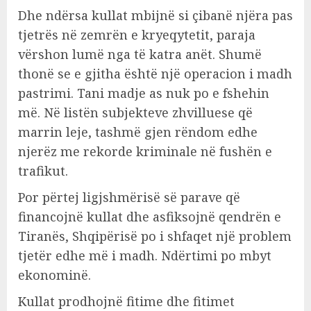
Dhe ndërsa kullat mbijnë si çibanë njëra pas
tjetrës në zemrën e kryeqytetit, paraja
vërshon lumë nga të katra anët. Shumë
thonë se e gjitha është një operacion i madh
pastrimi. Tani madje as nuk po e fshehin
më. Në listën subjekteve zhvilluese që
marrin leje, tashmë gjen rëndom edhe
njerëz me rekorde kriminale në fushën e
trafikut.
Por përtej ligjshmërisë së parave që
financojnë kullat dhe asfiksojnë qendrën e
Tiranës, Shqipërisë po i shfaqet një problem
tjetër edhe më i madh. Ndërtimi po mbyt
ekonominë.
Kullat prodhojnë fitime dhe fitimet