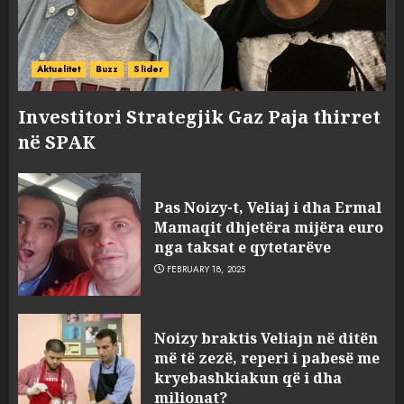
Aktualitet
Buzz
Slider
Investitori Strategjik Gaz Paja thirret
në SPAK
Pas Noizy-t, Veliaj i dha Ermal
Mamaqit dhjetëra mijëra euro
nga taksat e qytetarëve
FEBRUARY 18, 2025
FOTO/ Persona të maskuar
Noizy braktis Veliajn në ditën
sulmuan “One Albania”,
më të zezë, reperi i pabesë me
ngjarja u fsheh. A u vodhën
kryebashkiakun që i dha
serverat?
milionat?
MARCH 25, 2025