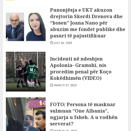
Punonjësja e UKT akuzon
drejtorin Skerdi Drenova dhe
“bosen” Joana Nano për
abuzim me fondet publike dhe
pasuri të pajustifikuar
JULY 24, 2025
Incidenti në ndeshjen
Apolonia- Gramshi, nis
procedim penal për Koço
Kokëdhimën (VIDEO)
MARCH 27, 2025
FOTO/ Persona të maskuar
sulmuan “One Albania”,
ngjarja u fsheh. A u vodhën
serverat?
MARCH 25, 2025