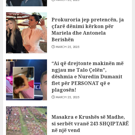
Prokuroria jep pretencën, ja
çfarë dënimi kërkon për
Mariela dhe Antonela
Berishën
MARCH 25, 2025
“Ai që drejtonte makinën më
ngjau me Talo Çelën”,
dëshmia e Nuredin Dumanit
flet për PERSONAT që e
plagosën!
MARCH 25, 2025
Masakra e Krushës së Madhe,
si serbët vranë 243 SHQIPTARË
në një vend