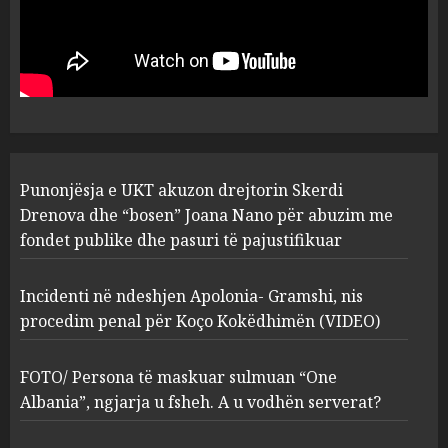
Punonjësja e UKT akuzon
drejtorin Skerdi Drenova dhe
“bosen” Joana Nano për
abuzim me fondet publike dhe
pasuri të pajustifikuar
1
JULY 24, 2025
Incidenti në ndeshjen
Punonjësja e UKT akuzon drejtorin Skerdi
Apolonia- Gramshi, nis
procedim penal për Koço
Drenova dhe “bosen” Joana Nano për abuzim me
Kokëdhimën (VIDEO)
fondet publike dhe pasuri të pajustifikuar
2
MARCH 27, 2025
Incidenti në ndeshjen Apolonia- Gramshi, nis
procedim penal për Koço Kokëdhimën (VIDEO)
FOTO/ Persona të maskuar
sulmuan “One Albania”,
ngjarja u fsheh. A u vodhën
FOTO/ Persona të maskuar sulmuan “One
serverat?
Albania”, ngjarja u fsheh. A u vodhën serverat?
3
MARCH 25, 2025