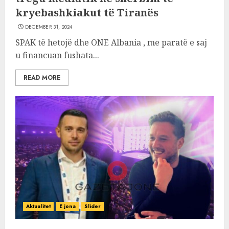
kryebashkiakut të Tiranës
DECEMBER 31, 2024
SPAK të hetojë dhe ONE Albania , me paratë e saj
u financuan fushata...
READ MORE
Aktualitet
E jona
Slider