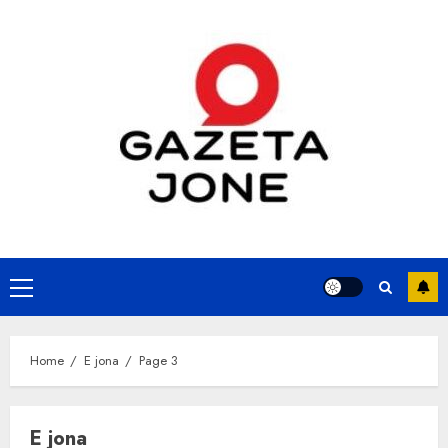
Skip
to
content
Primary
Menu
Home
E jona
Page 3
E jona