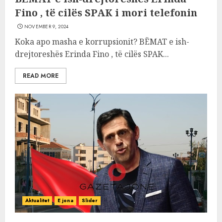
Fino , të cilës SPAK i mori telefonin
NOVEMBER 9, 2024
Koka apo masha e korrupsionit? BËMAT e ish-
drejtoreshës Erinda Fino , të cilës SPAK...
READ MORE
Aktualitet
E jona
Slider