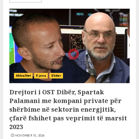
Aktualitet
E jona
Slider
Drejtori i OST Dibër, Spartak
Palamani me kompani private për
shërbime në sektorin energjitik,
çfarë fshihet pas veprimit të marsit
2023
NOVEMBER 10, 2024