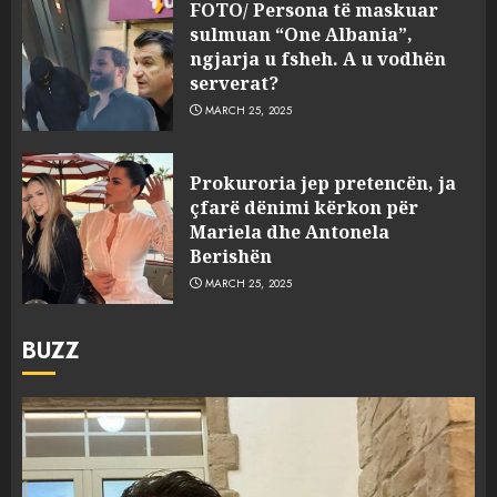
FOTO/ Persona të maskuar
sulmuan “One Albania”,
ngjarja u fsheh. A u vodhën
serverat?
MARCH 25, 2025
Prokuroria jep pretencën, ja
çfarë dënimi kërkon për
Mariela dhe Antonela
Berishën
MARCH 25, 2025
BUZZ