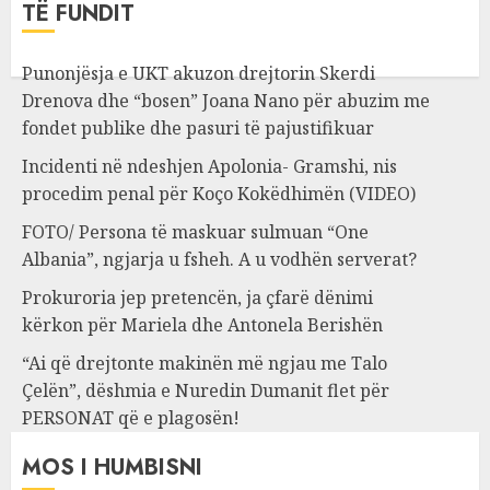
TË FUNDIT
Punonjësja e UKT akuzon drejtorin Skerdi
Drenova dhe “bosen” Joana Nano për abuzim me
fondet publike dhe pasuri të pajustifikuar
Incidenti në ndeshjen Apolonia- Gramshi, nis
procedim penal për Koço Kokëdhimën (VIDEO)
FOTO/ Persona të maskuar sulmuan “One
Albania”, ngjarja u fsheh. A u vodhën serverat?
Prokuroria jep pretencën, ja çfarë dënimi
kërkon për Mariela dhe Antonela Berishën
“Ai që drejtonte makinën më ngjau me Talo
Çelën”, dëshmia e Nuredin Dumanit flet për
PERSONAT që e plagosën!
MOS I HUMBISNI