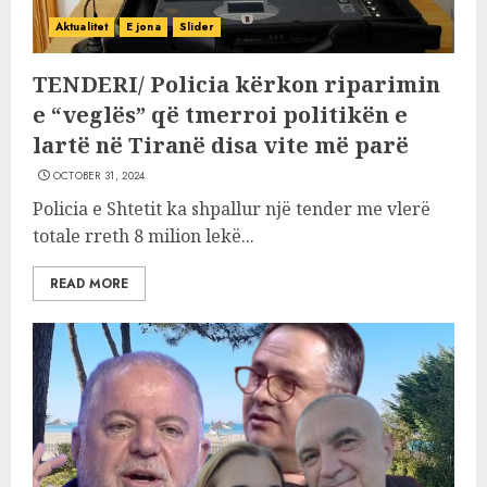
Aktualitet
E jona
Slider
TENDERI/ Policia kërkon riparimin
e “veglës” që tmerroi politikën e
lartë në Tiranë disa vite më parë
OCTOBER 31, 2024
Policia e Shtetit ka shpallur një tender me vlerë
totale rreth 8 milion lekë...
READ MORE