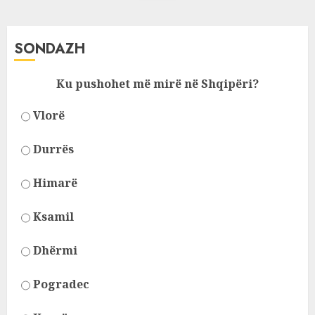
SONDAZH
Ku pushohet më mirë në Shqipëri?
Vlorë
Durrës
Himarë
Ksamil
Dhërmi
Pogradec