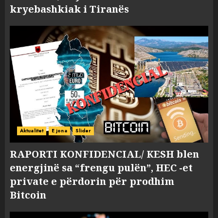
kryebashkiak i Tiranës
Aktualitet
E jona
Slider
RAPORTI KONFIDENCIAL/ KESH blen
energjinë sa “frengu pulën”, HEC -et
private e përdorin për prodhim
Bitcoin