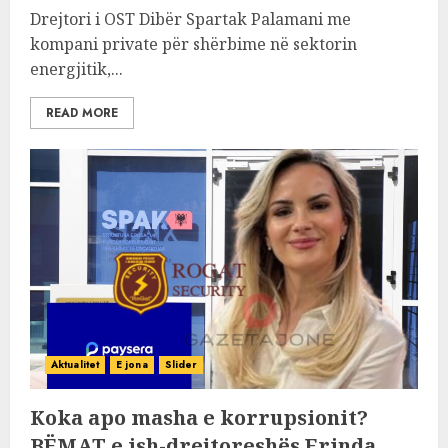
Drejtori i OST Dibër Spartak Palamani me
kompani private për shërbime në sektorin
energjitik,...
READ MORE
Aktualitet
E jona
Slider
Koka apo masha e korrupsionit?
BËMAT e ish-drejtoreshës Erinda