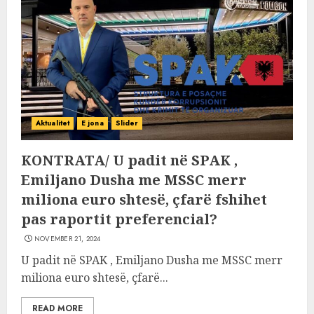
Aktualitet
E jona
Slider
KONTRATA/ U padit në SPAK ,
Emiljano Dusha me MSSC merr
miliona euro shtesë, çfarë fshihet
pas raportit preferencial?
NOVEMBER 21, 2024
U padit në SPAK , Emiljano Dusha me MSSC merr
miliona euro shtesë, çfarë...
READ MORE