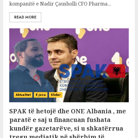
kompanitë e Nadir Çausholli CFO Pharma...
READ MORE
Aktualitet
E jona
Slider
SPAK të hetojë dhe ONE Albania , me
paratë e saj u financuan fushata
kundër gazetarëve, si u shkatërrua
tregu mediatik në shërbim të