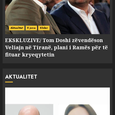
Aktualitet
E jona
Slider
EKSKLUZIVE/ Tom Doshi zëvendëson
Veliajn në Tiranë, plani i Ramës për të
fituar kryeqytetin
AKTUALITET