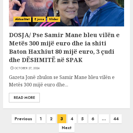
Aktualitet
E jona
Slider
DOSJA/ Pse Samir Mane bleu vilën e
Metës 300 mijë euro dhe ia shiti
Baton Haxhiut 80 mijë euro, 3 çudi
dhe DËSHMITË në SPAK
OCTOBER 27, 2024
Gazeta Jonë zbulon se Samir Mane bleu vilën e
Metës 300 mijë euro dhe...
READ MORE
Posts
Previous
1
2
3
4
5
6
…
44
pagination
Next