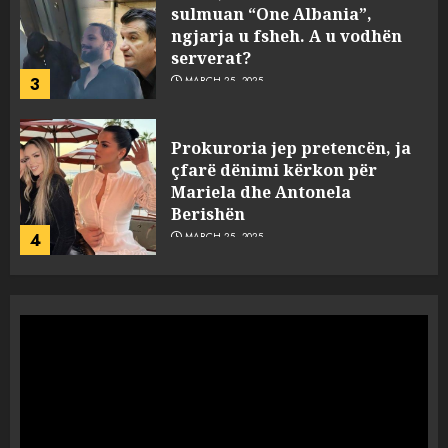
sulmuan “One Albania”,
ngjarja u fsheh. A u vodhën
serverat?
3
MARCH 25, 2025
Prokuroria jep pretencën, ja
çfarë dënimi kërkon për
Mariela dhe Antonela
Berishën
4
MARCH 25, 2025
“Ai që drejtonte makinën më
ngjau me Talo Çelën”,
dëshmia e Nuredin Dumanit
flet për PERSONAT që e
plagosën!
5
MARCH 25, 2025