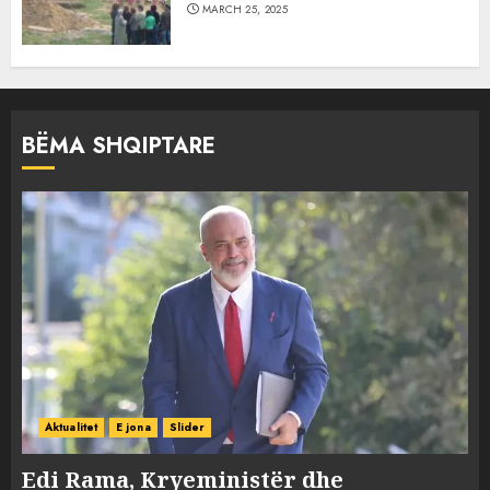
MARCH 25, 2025
BËMA SHQIPTARE
Aktualitet
E jona
Slider
Edi Rama, Kryeministër dhe