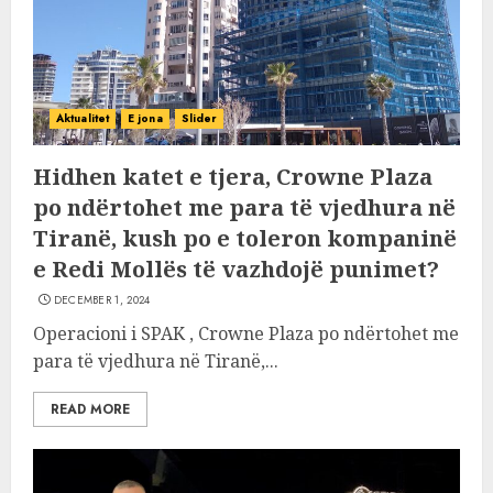
Aktualitet
E jona
Slider
Hidhen katet e tjera, Crowne Plaza
po ndërtohet me para të vjedhura në
Tiranë, kush po e toleron kompaninë
e Redi Mollës të vazhdojë punimet?
DECEMBER 1, 2024
Operacioni i SPAK , Crowne Plaza po ndërtohet me
para të vjedhura në Tiranë,...
READ MORE