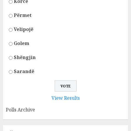
Korcë
Përmet
Velipojë
Golem
Shëngjin
Sarandë
View Results
Polls Archive