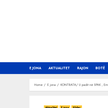
Skip
to
content
E JONA
AKTUALITET
RAJON
BOTË
Home
E jona
KONTRATA/ U padit në SPAK , Emilj
Aktualitet
E jona
Slider