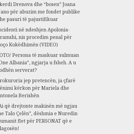
kerdi Drenova dhe “bosen” Joana
ano për abuzim me fondet publike
he pasuri të pajustifikuar
ncidenti në ndeshjen Apolonia-
ramshi, nis procedim penal për
oço Kokëdhimën (VIDEO)
OTO/ Persona të maskuar sulmuan
One Albania”, ngjarja u fsheh. A u
odhën serverat?
rokuroria jep pretencën, ja çfarë
ënimi kërkon për Mariela dhe
ntonela Berishën
Ai që drejtonte makinën më ngjau
e Talo Çelën”, dëshmia e Nuredin
umanit flet për PERSONAT që e
lagosën!