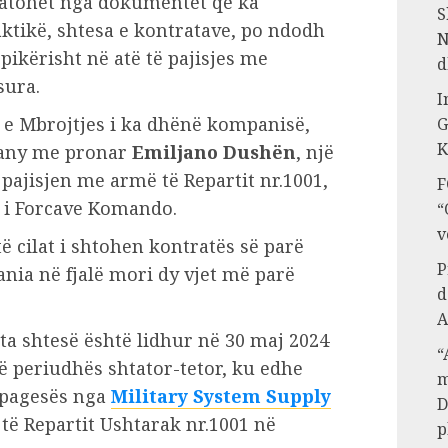
tatohet nga dokumentet që ka
S
ktikë, shtesa e kontratave, po ndodh
N
pikërisht në atë të pajisjes me
d
sura.
I
 e Mbrojtjes i ka dhënë kompanisë,
G
K
pany me pronar
Emiljano Dushën
, një
pajisjen me armë të Repartit nr.1001,
F
i i Forcave Komando.
“
v
të cilat i shtohen kontratës së parë
P
ia në fjalë mori dy vjet më parë
d
A
a shtesë është lidhur në 30 maj 2024
“
të periudhës shtator-tetor, ku edhe
m
ë pagesës nga
Military System Supply
D
 të Repartit Ushtarak nr.1001 në
p