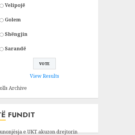
Velipojë
Golem
Shëngjin
Sarandë
View Results
olls Archive
TË FUNDIT
unonjësja e UKT akuzon drejtorin