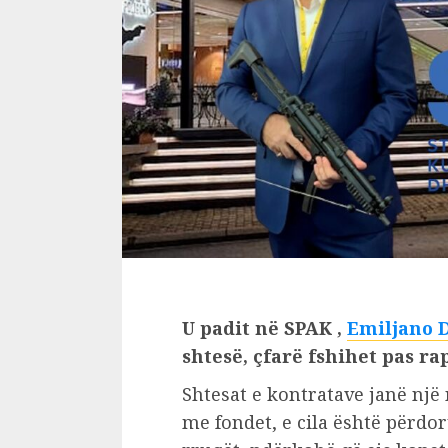
U padit në SPAK ,
Emiljano 
shtesë, çfarë fshihet pas ra
Shtesat e kontratave janë një
me fondet, e cila është përdo