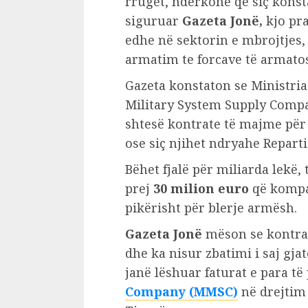
rrugët, ndërkohë që siç kons
siguruar
Gazeta Jonë,
kjo pra
edhe në sektorin e mbrojtjes, 
armatim te forcave të armato
Gazeta konstaton se Ministria
Military System Supply Com
shtesë kontrate të majme për 
ose siç njihet ndryahe Repart
Bëhet fjalë për miliarda lekë, 
prej
30 milion euro
që kompan
pikërisht për blerje armësh.
Gazeta Jonë
mëson se kontrat
dhe ka nisur zbatimi i saj gja
janë lëshuar faturat e para t
Company (MMSC)
në drejtim