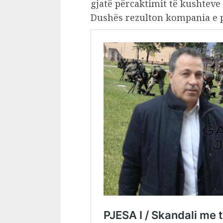
gjatë përcaktimit të kushteve
Dushës rezulton kompania e pr