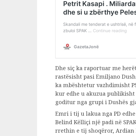
Dhe siç ka raportuar me herë
rastësisht pasi Emiljano Dush
ka mbështetur vazhdimisht PS
kur edhe u akuzua publikisht 
goditur nga grupi i Dushës gj
Emri i tij u lakua nga PD edhe 
Belind Këlliçi një padi në S
rrethin e tij shoqëror, Ardia