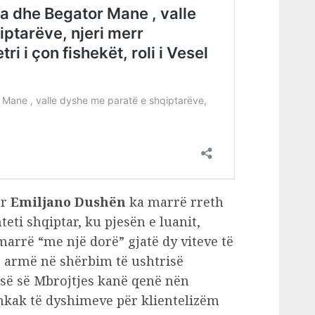
ar
Emiljano Dushën
ka marrë rreth
eti shqiptar, ku pjesën e luanit,
marrë “me një dorë” gjatë dy viteve të
ë armë në shërbim të ushtrisë
isë së Mbrojtjes kanë qenë nën
kak të dyshimeve për klientelizëm