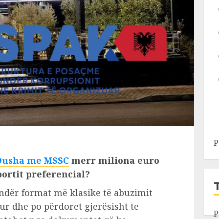
P
Dusha me MSSC
merr miliona euro
portit preferencial?
 ndër format më klasike të abuzimit
rur dhe po përdoret gjerësisht te
P