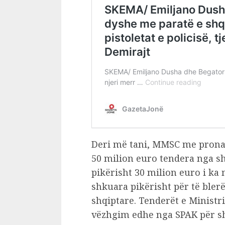
Deri më tani, MMSC me pron
50 milion euro tendera nga sht
pikërisht 30 milion euro i ka 
shkuara pikërisht për të bler
shqiptare. Tenderët e Ministr
vëzhgim edhe nga SPAK për sh