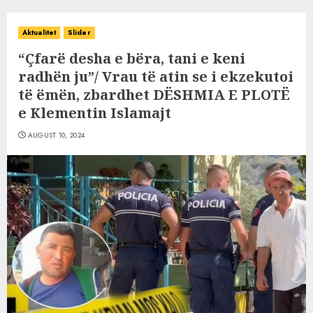
Aktualitet
Slider
“Çfarë desha e bëra, tani e keni
radhën ju”/ Vrau të atin se i ekzekutoi
të ëmën, zbardhet DËSHMIA E PLOTË
e Klementin Islamajt
AUGUST 10, 2024