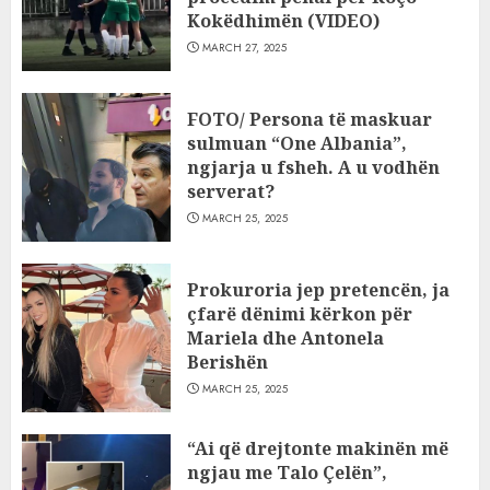
Kokëdhimën (VIDEO)
MARCH 27, 2025
FOTO/ Persona të maskuar
sulmuan “One Albania”,
ngjarja u fsheh. A u vodhën
serverat?
MARCH 25, 2025
Prokuroria jep pretencën, ja
çfarë dënimi kërkon për
Mariela dhe Antonela
Berishën
MARCH 25, 2025
“Ai që drejtonte makinën më
ngjau me Talo Çelën”,