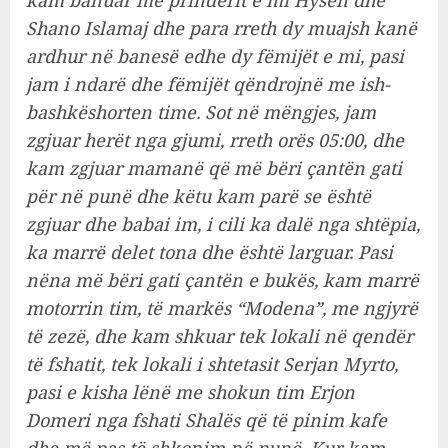
Shano Islamaj dhe para rreth dy muajsh kanë
ardhur në banesë edhe dy fëmijët e mi, pasi
jam i ndarë dhe fëmijët qëndrojnë me ish-
bashkëshorten time.
Sot në mëngjes, jam
zgjuar herët nga gjumi, rreth orës 05:00, dhe
kam zgjuar mamanë që më bëri çantën gati
për në punë dhe këtu kam parë se është
zgjuar dhe babai im, i cili ka dalë nga shtëpia,
ka marrë delet tona dhe është larguar. Pasi
nëna më bëri gati çantën e bukës, kam marrë
motorrin tim, të markës “Modena”, me ngjyrë
të zezë, dhe kam shkuar tek lokali në qendër
të fshatit, tek lokali i shtetasit Serjan Myrto,
pasi e kisha lënë me shokun tim Erjon
Domeri nga fshati Shalës që të pinim kafe
dhe më pas të shkonim në punë.
Kur kam