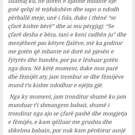
Islamaj ku, në dorën e djathtë mbante një
gotë qelqi të tejdukshëm dhe sapo u ndodh
përballë meje, unë i fola, duke i thënë “se
çfarë kishte bërë” dhe ai mu përgjigj: “Se
çfarë desha e bëra, tani e keni radhën ju” dhe
menjëherë pas këtyre fjalëve, më ka goditur
me gotën që mbante në dorë në pjesën e
fytyrës dhe hundës, por pa e lëshuar gotën
nga dora. Në këtë moment, duke mos parë
dhe fëmijët aty, jam trembur se dhe fëmijëve
mund t’u kishte ndodhur e njëjta gjë.
Nga ky moment, jam tronditur shumë ku jam
munduar t’i shmangem babait, shumë i
tronditur nga ajo se çfarë pashë dhe mosgjetja
e fëmijës, e kam qëlluar me grushta dhe
shkelma babain, por nuk kam përdorur asnjë