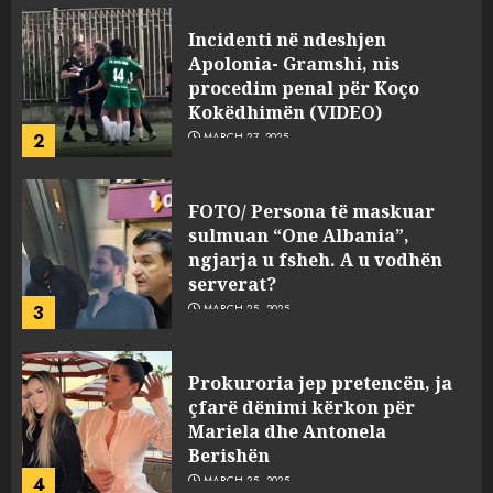
Incidenti në ndeshjen
Apolonia- Gramshi, nis
procedim penal për Koço
Kokëdhimën (VIDEO)
2
MARCH 27, 2025
FOTO/ Persona të maskuar
sulmuan “One Albania”,
ngjarja u fsheh. A u vodhën
serverat?
3
MARCH 25, 2025
Prokuroria jep pretencën, ja
çfarë dënimi kërkon për
Mariela dhe Antonela
Berishën
4
MARCH 25, 2025