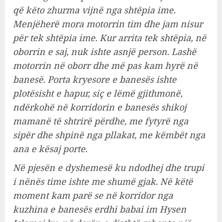
që këto zhurma vijnë nga shtëpia ime.
Menjëherë mora motorrin tim dhe jam nisur
për tek shtëpia ime. Kur arrita tek shtëpia, në
oborrin e saj, nuk ishte asnjë person. Lashë
motorrin në oborr dhe më pas kam hyrë në
banesë. Porta kryesore e banesës ishte
plotësisht e hapur, siç e lëmë gjithmonë,
ndërkohë në korridorin e banesës shikoj
mamanë të shtrirë përdhe, me fytyrë nga
sipër dhe shpinë nga pllakat, me këmbët nga
ana e kësaj porte.
Në pjesën e dyshemesë ku ndodhej dhe trupi
i nënës time ishte me shumë gjak. Në këtë
moment kam parë se në korridor nga
kuzhina e banesës erdhi babai im Hysen