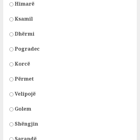
Himarë
Ksamil
Dhërmi
Pogradec
Korcë
Përmet
Velipojë
Golem
Shëngjin
Sarandë