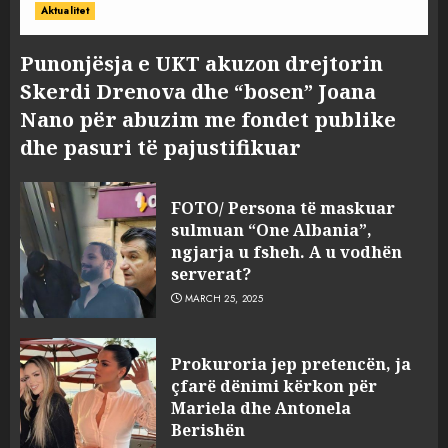
Aktualitet
Punonjësja e UKT akuzon drejtorin
Skerdi Drenova dhe “bosen” Joana
Nano për abuzim me fondet publike
dhe pasuri të pajustifikuar
FOTO/ Persona të maskuar
sulmuan “One Albania”,
ngjarja u fsheh. A u vodhën
serverat?
MARCH 25, 2025
Prokuroria jep pretencën, ja
çfarë dënimi kërkon për
Mariela dhe Antonela
Berishën