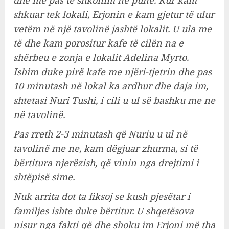
shkuar tek lokali, Erjonin e kam gjetur të ulur
vetëm në një tavolinë jashtë lokalit. U ula me
të dhe kam porositur kafe të cilën na e
shërbeu e zonja e lokalit Adelina Myrto.
Ishim duke pirë kafe me njëri-tjetrin dhe pas
10 minutash në lokal ka ardhur dhe daja im,
shtetasi Nuri Tushi, i cili u ul së bashku me ne
në tavolinë.
Pas rreth 2-3 minutash që Nuriu u ul në
tavolinë me ne, kam dëgjuar zhurma, si të
bërtitura njerëzish, që vinin nga drejtimi i
shtëpisë sime.
Nuk arrita dot ta fiksoj se kush pjesëtar i
familjes ishte duke bërtitur. U shqetësova
nisur nga fakti që dhe shoku im Erjoni më tha