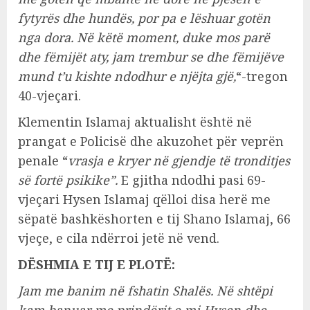
fytyrës dhe hundës, por pa e lëshuar gotën
nga dora. Në këtë moment, duke mos parë
dhe fëmijët aty, jam trembur se dhe fëmijëve
mund t’u kishte ndodhur e njëjta gjë,
“-tregon
40-vjeçari.
Klementin Islamaj aktualisht është në
prangat e Policisë dhe akuzohet për veprën
penale “
vrasja e kryer në gjendje të tronditjes
së fortë psikike”.
E gjitha ndodhi pasi 69-
vjeçari Hysen Islamaj qëlloi disa herë me
sëpatë bashkëshorten e tij Shano Islamaj, 66
vjeçe, e cila ndërroi jetë në vend.
DËSHMIA E TIJ E PLOTË:
Jam me banim në fshatin Shalës. Në shtëpi
kam banuar me prindërit e mi Hysen dhe