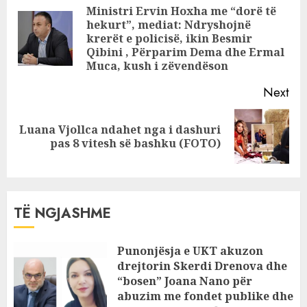
zbardhet
Reading
Ministri Ervin Hoxha me “dorë të
dëshmia e
hekurt”, mediat: Ndryshojnë
Pre
Marsela Pushanit:
krerët e policisë, ikin Besmir
E bëra për
pos
Qibini , Përparim Dema dhe Ermal
Muca, kush i zëvendëson
vetëmbrojtje
Next
Luana Vjollca ndahet nga i dashuri
Next
pas 8 vitesh së bashku (FOTO)
post:
TË NGJASHME
Punonjësja e UKT akuzon
drejtorin Skerdi Drenova dhe
“bosen” Joana Nano për
abuzim me fondet publike dhe