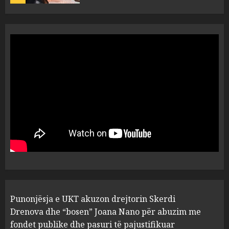
“Ai që drejtonte makinën më
ngjau me Talo Çelën”,
dëshmia e Nuredin Dumanit
flet për PERSONAT që e
plagosën!
5
MARCH 25, 2025
Punonjësja e UKT akuzon
drejtorin Skerdi Drenova dhe
“bosen” Joana Nano për
abuzim me fondet publike dhe
pasuri të pajustifikuar
1
JULY 24, 2025
Incidenti në ndeshjen
Punonjësja e UKT akuzon drejtorin Skerdi
Apolonia- Gramshi, nis
procedim penal për Koço
Drenova dhe “bosen” Joana Nano për abuzim me
Kokëdhimën (VIDEO)
fondet publike dhe pasuri të pajustifikuar