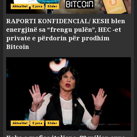
Aktualitet
E jona
Slider
RAPORTI KONFIDENCIAL/ KESH blen
energjinë sa “frengu pulën”, HEC -et
private e përdorin për prodhim
Bitcoin
Aktualitet
E jona
Slider