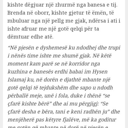
kishte dëgjuar një zhurmë nga banesa e tij.
Brenda në oborr, kishte gjetur të ëmën, të
mbuluar nga një pellg me gjak, ndërsa i ati i
ishte afruar me një gotë qelqi për ta
dëmtuar edhe atë.
“Në pjesën e dyshemesë ku ndodhej dhe trupi
i nënës time ishte me shumë gjak. Në këtë
moment kam parë se në korridor nga
kuzhina e banesës erdhi babai im Hysen
Islamaj ku, në dorën e djathtë mbante një
gotë qelqi të tejdukshëm dhe sapo u ndodh
përballë meje, unë i fola, duke i thënë “se
çfarë kishte bërë” dhe ai mu përgjigj: “Se
çfarë desha e bëra, tani e keni radhën ju” dhe
menjëherë pas këtyre fjalëve, më ka goditur
me gotën që mbante në dorë në pjesën e