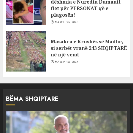
dëshmia e Nuredin Dumanit
flet për PERSONAT që e
plagosën!
MARCH 25, 2025
Masakra e Krushës së Madhe,
si serbët vranë 243 SHQIPTARË
në një vend
MARCH 25, 2025
BËMA SHQIPTARE