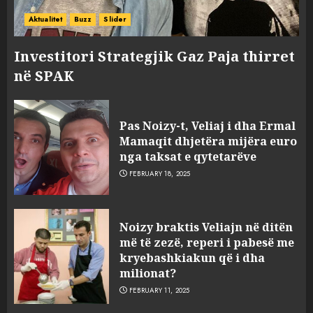
Aktualitet
Buzz
Slider
Investitori Strategjik Gaz Paja thirret
në SPAK
Pas Noizy-t, Veliaj i dha Ermal
Mamaqit dhjetëra mijëra euro
nga taksat e qytetarëve
FEBRUARY 18, 2025
FOTO/ Persona të maskuar
Noizy braktis Veliajn në ditën
sulmuan “One Albania”,
më të zezë, reperi i pabesë me
ngjarja u fsheh. A u vodhën
kryebashkiakun që i dha
serverat?
milionat?
3
MARCH 25, 2025
FEBRUARY 11, 2025