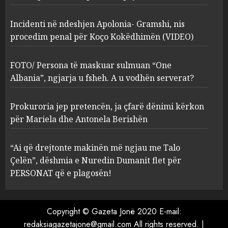
2
MARCH 27, 2025
Incidenti në ndeshjen Apolonia- Gramshi, nis
procedim penal për Koço Kokëdhimën (VIDEO)
FOTO/ Persona të maskuar
sulmuan “One Albania”,
ngjarja u fsheh. A u vodhën
FOTO/ Persona të maskuar sulmuan “One
serverat?
Albania”, ngjarja u fsheh. A u vodhën serverat?
3
MARCH 25, 2025
Prokuroria jep pretencën, ja çfarë dënimi kërkon
Prokuroria jep pretencën, ja
për Mariela dhe Antonela Berishën
çfarë dënimi kërkon për
Mariela dhe Antonela
“Ai që drejtonte makinën më ngjau me Talo
Berishën
Çelën”, dëshmia e Nuredin Dumanit flet për
4
MARCH 25, 2025
PERSONAT që e plagosën!
“Ai që drejtonte makinën më
ngjau me Talo Çelën”,
Copyright © Gazeta Jonë 2020 E-mail:
dëshmia e Nuredin Dumanit
redaksiagazetajone@gmail.com
All rights reserved.
|