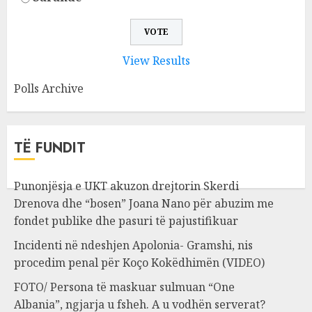
View Results
Polls Archive
TË FUNDIT
Punonjësja e UKT akuzon drejtorin Skerdi
Drenova dhe “bosen” Joana Nano për abuzim me
fondet publike dhe pasuri të pajustifikuar
Incidenti në ndeshjen Apolonia- Gramshi, nis
procedim penal për Koço Kokëdhimën (VIDEO)
FOTO/ Persona të maskuar sulmuan “One
Albania”, ngjarja u fsheh. A u vodhën serverat?