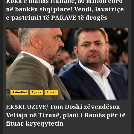
Koka e mafias italiane, 80 milion euro
në bankën shqiptare! Vendi, lavatriçe
e pastrimit të PARAVE të drogës
Aktualitet
E jona
Slider
EKSKLUZIVE/ Tom Doshi zëvendëson
Veliajn në Tiranë, plani i Ramës për të
fituar kryeqytetin