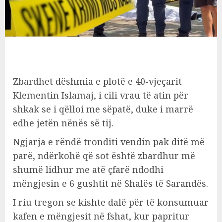
Zbardhet dëshmia e plotë e 40-vjeçarit
Klementin Islamaj, i cili vrau të atin për
shkak se i qëlloi me sëpatë, duke i marrë
edhe jetën nënës së tij.
Ngjarja e rëndë tronditi vendin pak ditë më
parë, ndërkohë që sot është zbardhur më
shumë lidhur me atë çfarë ndodhi
mëngjesin e 6 gushtit në Shalës të Sarandës.
I riu tregon se kishte dalë për të konsumuar
kafen e mëngjesit në fshat, kur papritur