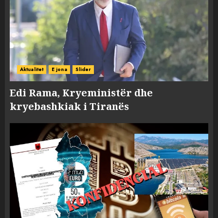
Aktualitet
E jona
Slider
Edi Rama, Kryeministër dhe
kryebashkiak i Tiranës