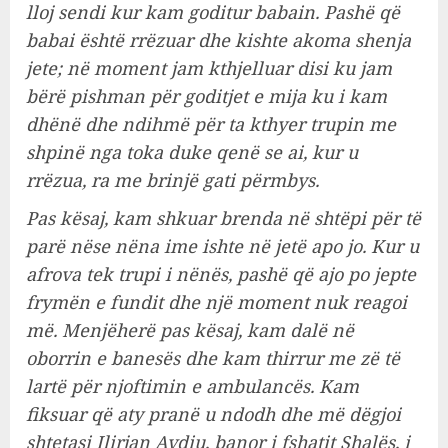
lloj sendi kur kam goditur babain. Pashë që
babai është rrëzuar dhe kishte akoma shenja
jete; në moment jam kthjelluar disi ku jam
bërë pishman për goditjet e mija ku i kam
dhënë dhe ndihmë për ta kthyer trupin me
shpinë nga toka duke qenë se ai, kur u
rrëzua, ra me brinjë gati përmbys.
Pas kësaj, kam shkuar brenda në shtëpi për të
parë nëse nëna ime ishte në jetë apo jo. Kur u
afrova tek trupi i nënës, pashë që ajo po jepte
frymën e fundit dhe një moment nuk reagoi
më. Menjëherë pas kësaj, kam dalë në
oborrin e banesës dhe kam thirrur me zë të
lartë për njoftimin e ambulancës.
Kam
fiksuar që aty pranë u ndodh dhe më dëgjoi
shtetasi Ilirjan Avdiu, banor i fshatit Shalës, i