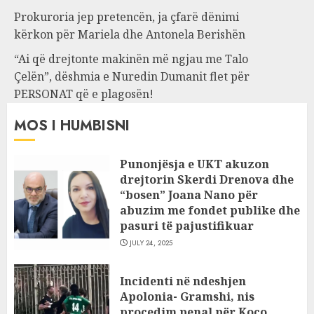
Prokuroria jep pretencën, ja çfarë dënimi
kërkon për Mariela dhe Antonela Berishën
“Ai që drejtonte makinën më ngjau me Talo
Çelën”, dëshmia e Nuredin Dumanit flet për
PERSONAT që e plagosën!
MOS I HUMBISNI
Punonjësja e UKT akuzon
drejtorin Skerdi Drenova dhe
“bosen” Joana Nano për
abuzim me fondet publike dhe
pasuri të pajustifikuar
JULY 24, 2025
Incidenti në ndeshjen
Apolonia- Gramshi, nis
procedim penal për Koço