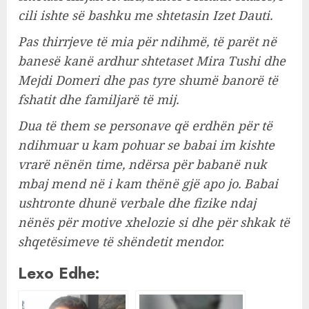
cili ishte së bashku me shtetasin Izet Dauti.
Pas thirrjeve të mia për ndihmë, të parët në
banesë kanë ardhur shtetaset Mira Tushi dhe
Mejdi Domeri dhe pas tyre shumë banorë të
fshatit dhe familjarë të mij.
Dua të them se personave që erdhën për të
ndihmuar u kam pohuar se babai im kishte
vrarë nënën time, ndërsa për babanë nuk
mbaj mend në i kam thënë gjë apo jo. Babai
ushtronte dhunë verbale dhe fizike ndaj
nënës për motive xhelozie si dhe për shkak të
shqetësimeve të shëndetit mendor.
Lexo Edhe: