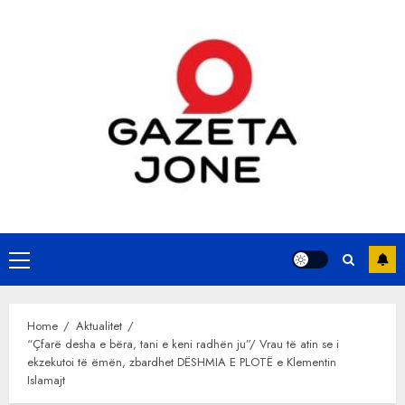
Skip
to
content
Primary
Menu
Home
Aktualitet
“Çfarë desha e bëra, tani e keni radhën ju”/ Vrau të atin se i
ekzekutoi të ëmën, zbardhet DËSHMIA E PLOTË e Klementin
Islamajt