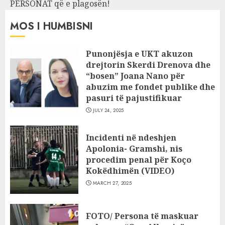
PERSONAT që e plagosën!
MOS I HUMBISNI
Punonjësja e UKT akuzon
drejtorin Skerdi Drenova dhe
“bosen” Joana Nano për
abuzim me fondet publike dhe
pasuri të pajustifikuar
JULY 24, 2025
Incidenti në ndeshjen
Apolonia- Gramshi, nis
procedim penal për Koço
Kokëdhimën (VIDEO)
MARCH 27, 2025
FOTO/ Persona të maskuar