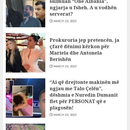
sulmuan “One Albania”,
ngjarja u fsheh. A u vodhën
serverat?
MARCH 25, 2025
Prokuroria jep pretencën, ja
çfarë dënimi kërkon për
Mariela dhe Antonela
Berishën
MARCH 25, 2025
“Ai që drejtonte makinën më
ngjau me Talo Çelën”,
dëshmia e Nuredin Dumanit
flet për PERSONAT që e
plagosën!
MARCH 25, 2025