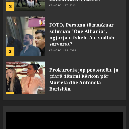
2
FOTO/ Persona të maskuar
sulmuan “One Albania”,
ngjarja u fsheh. A u vodhën
serverat?
3
MARCH 25, 2025
Prokuroria jep pretencën, ja
çfarë dënimi kërkon për
Mariela dhe Antonela
Berishën
4
MARCH 25, 2025
“Ai që drejtonte makinën më
ngjau me Talo Çelën”,
dëshmia e Nuredin Dumanit
flet për PERSONAT që e