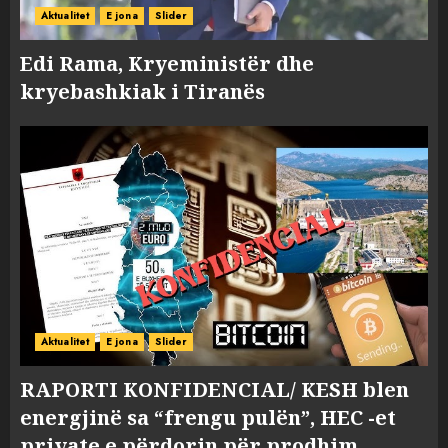
Aktualitet
E jona
Slider
Edi Rama, Kryeministër dhe
kryebashkiak i Tiranës
Aktualitet
E jona
Slider
RAPORTI KONFIDENCIAL/ KESH blen
energjinë sa “frengu pulën”, HEC -et
private e përdorin për prodhim