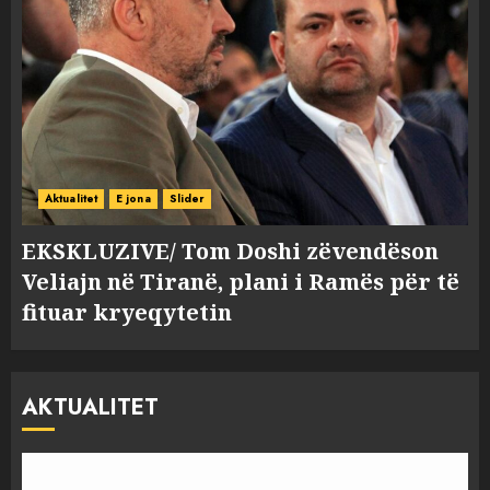
Aktualitet
E jona
Slider
EKSKLUZIVE/ Tom Doshi zëvendëson
Veliajn në Tiranë, plani i Ramës për të
fituar kryeqytetin
AKTUALITET