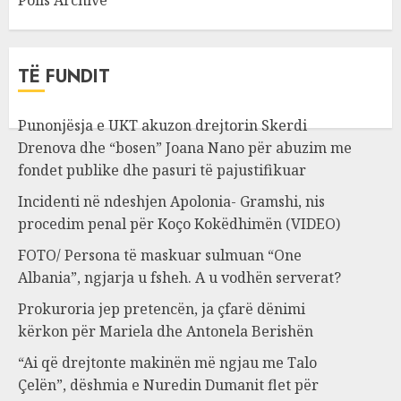
Polls Archive
TË FUNDIT
Punonjësja e UKT akuzon drejtorin Skerdi
Drenova dhe “bosen” Joana Nano për abuzim me
fondet publike dhe pasuri të pajustifikuar
Incidenti në ndeshjen Apolonia- Gramshi, nis
procedim penal për Koço Kokëdhimën (VIDEO)
FOTO/ Persona të maskuar sulmuan “One
Albania”, ngjarja u fsheh. A u vodhën serverat?
Prokuroria jep pretencën, ja çfarë dënimi
kërkon për Mariela dhe Antonela Berishën
“Ai që drejtonte makinën më ngjau me Talo
Çelën”, dëshmia e Nuredin Dumanit flet për