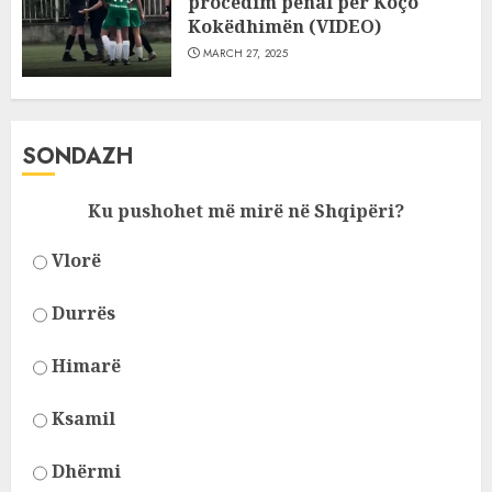
procedim penal për Koço
Kokëdhimën (VIDEO)
MARCH 27, 2025
SONDAZH
Ku pushohet më mirë në Shqipëri?
Vlorë
Durrës
Himarë
Ksamil
Dhërmi