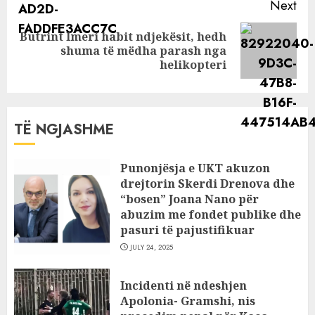
Next
Butrint Imeri habit ndjekësit, hedh
Next
shuma të mëdha parash nga
post:
helikopteri
TË NGJASHME
Punonjësja e UKT akuzon
drejtorin Skerdi Drenova dhe
“bosen” Joana Nano për
abuzim me fondet publike dhe
pasuri të pajustifikuar
JULY 24, 2025
Incidenti në ndeshjen
Apolonia- Gramshi, nis