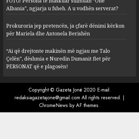
FOTO/ Persona të maskuar sulmuan “One
serverat?
Albania”, ngjarja u fsheh. A u vodhën serverat?
3
MARCH 25, 2025
Prokuroria jep pretencën, ja çfarë dënimi kërkon
Prokuroria jep pretencën, ja
për Mariela dhe Antonela Berishën
çfarë dënimi kërkon për
Mariela dhe Antonela
“Ai që drejtonte makinën më ngjau me Talo
Berishën
Çelën”, dëshmia e Nuredin Dumanit flet për
4
MARCH 25, 2025
PERSONAT që e plagosën!
“Ai që drejtonte makinën më
ngjau me Talo Çelën”,
Copyright © Gazeta Jonë 2020 E-mail:
dëshmia e Nuredin Dumanit
redaksiagazetajone@gmail.com
All rights reserved.
|
flet për PERSONAT që e
ChromeNews
by AF themes.
plagosën!
5
MARCH 25, 2025