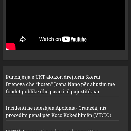
plagosën!
5
MARCH 25, 2025
Punonjësja e UKT akuzon
drejtorin Skerdi Drenova dhe
“bosen” Joana Nano për
abuzim me fondet publike dhe
pasuri të pajustifikuar
1
JULY 24, 2025
Incidenti në ndeshjen
Punonjësja e UKT akuzon drejtorin Skerdi
Apolonia- Gramshi, nis
procedim penal për Koço
Drenova dhe “bosen” Joana Nano për abuzim me
Kokëdhimën (VIDEO)
fondet publike dhe pasuri të pajustifikuar
2
MARCH 27, 2025
Incidenti në ndeshjen Apolonia- Gramshi, nis
procedim penal për Koço Kokëdhimën (VIDEO)
FOTO/ Persona të maskuar
sulmuan “One Albania”,
ngjarja u fsheh. A u vodhën