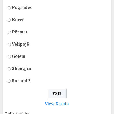
Pogradec
Korcë
Përmet
Velipojë
Golem
Shëngjin
Sarandë
View Results