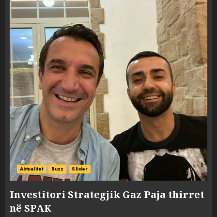
Aktualitet
Buzz
Slider
Investitori Strategjik Gaz Paja thirret
në SPAK