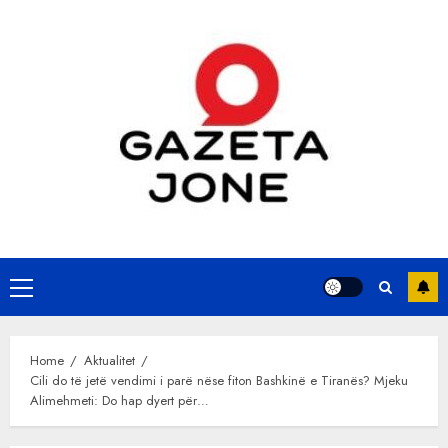
Skip
to
content
Primary
Menu
Home
Aktualitet
Cili do të jetë vendimi i parë nëse fiton Bashkinë e Tiranës? Mjeku
Alimehmeti: Do hap dyert për…