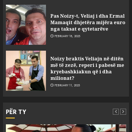
Pas Noizy-t, Veliaj i dha Ermal
Mamaqit dhjetëra mijëra euro
nga taksat e qytetarëve
FEBRUARY 18, 2025
FOTO/ Persona të maskuar
Noizy braktis Veliajn në ditën
sulmuan “One Albania”,
më të zezë, reperi i pabesë me
ngjarja u fsheh. A u vodhën
kryebashkiakun që i dha
serverat?
milionat?
3
MARCH 25, 2025
FEBRUARY 11, 2025
Prokuroria jep pretencën, ja
çfarë dënimi kërkon për
PËR TY
Mariela dhe Antonela
Berishën
4
MARCH 25, 2025