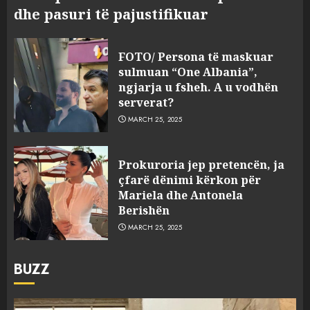
dhe pasuri të pajustifikuar
FOTO/ Persona të maskuar
sulmuan “One Albania”,
ngjarja u fsheh. A u vodhën
serverat?
MARCH 25, 2025
Prokuroria jep pretencën, ja
çfarë dënimi kërkon për
Mariela dhe Antonela
Berishën
MARCH 25, 2025
BUZZ