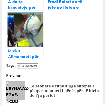
A do të
Fredi Beleri do të
kandidojë për
jetë në fletën e
Bashkinë e
votimit, por çfarë
Tiranës? Belinda
ndodh nëse
Balluku zbulon
fiton?
për herë të parë
lidhjen personale
me Veliajn
Mjeku
Alimehmeti për
virusin “e ri”
Tags:
Ilir alimehmeti
kinez: Ngjan me
gripin dhe
Continue
Previous
ndodhet kudo…
Reading
Telefonata e fundit nga shtëpia e
Pre
pleqve, amaneti i nënës për të birin
pos
do t’ju përlot