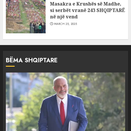
Masakra e Krushës së Madhe,
si serbët vranë 243 SHQIPTARË
në një vend
MARCH 25, 2025
BËMA SHQIPTARE