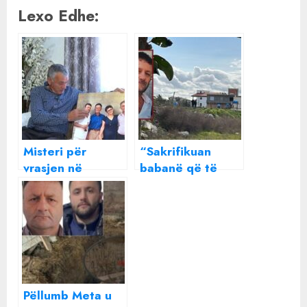
Lexo Edhe:
Misteri për
“Sakrifikuan
vrasjen në
babanë që të
Durrës/ Vëllai i
mos dilte
Pëllumb Metës
sekreti”, priten
ngre dyshime për
arrestime të tjera
motivin
për vrasjes e
Pëllumb Metës, ja
çfarë dyshon
policia
Pëllumb Meta u