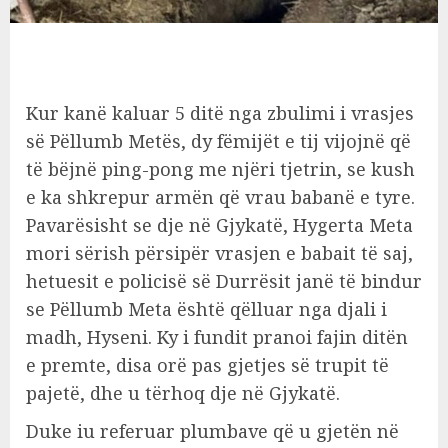
Kur kanë kaluar 5 ditë nga zbulimi i vrasjes
së Pëllumb Metës, dy fëmijët e tij vijojnë që
të bëjnë ping-pong me njëri tjetrin, se kush
e ka shkrepur armën që vrau babanë e tyre.
Pavarësisht se dje në Gjykatë, Hygerta Meta
mori sërish përsipër vrasjen e babait të saj,
hetuesit e policisë së Durrësit janë të bindur
se Pëllumb Meta është qëlluar nga djali i
madh, Hyseni. Ky i fundit pranoi fajin ditën
e premte, disa orë pas gjetjes së trupit të
pajetë, dhe u tërhoq dje në Gjykatë.
Duke iu referuar plumbave që u gjetën në