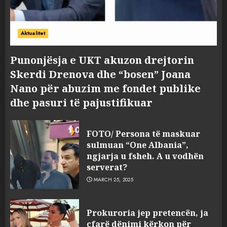
Aktualitet
Punonjësja e UKT akuzon drejtorin
Skerdi Drenova dhe “bosen” Joana
Nano për abuzim me fondet publike
dhe pasuri të pajustifikuar
FOTO/ Persona të maskuar
sulmuan “One Albania”,
ngjarja u fsheh. A u vodhën
serverat?
MARCH 25, 2025
Prokuroria jep pretencën, ja
çfarë dënimi kërkon për