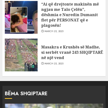
“Ai që drejtonte makinën më
ngjau me Talo Çelën”,
dëshmia e Nuredin Dumanit
flet për PERSONAT që e
plagosën!
MARCH 25, 2025
Masakra e Krushës së Madhe,
si serbët vranë 243 SHQIPTARË
në një vend
MARCH 25, 2025
BËMA SHQIPTARE