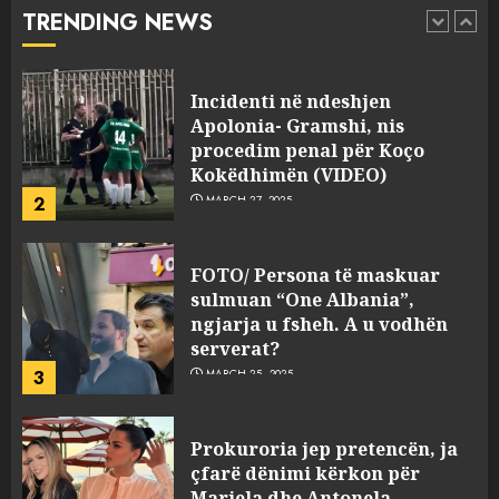
abuzim me fondet publike dhe
TRENDING NEWS
pasuri të pajustifikuar
1
JULY 24, 2025
Incidenti në ndeshjen
Apolonia- Gramshi, nis
procedim penal për Koço
Kokëdhimën (VIDEO)
2
MARCH 27, 2025
FOTO/ Persona të maskuar
sulmuan “One Albania”,
ngjarja u fsheh. A u vodhën
serverat?
3
MARCH 25, 2025
Prokuroria jep pretencën, ja
çfarë dënimi kërkon për
Mariela dhe Antonela