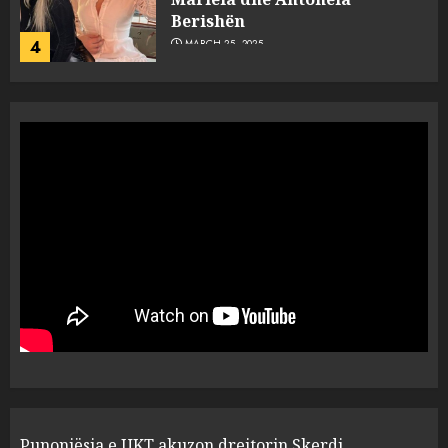
Berishën
4
MARCH 25, 2025
“Ai që drejtonte makinën më
ngjau me Talo Çelën”,
dëshmia e Nuredin Dumanit
flet për PERSONAT që e
plagosën!
5
MARCH 25, 2025
Punonjësja e UKT akuzon
drejtorin Skerdi Drenova dhe
“bosen” Joana Nano për
abuzim me fondet publike dhe
pasuri të pajustifikuar
1
JULY 24, 2025
Incidenti në ndeshjen
Punonjësja e UKT akuzon drejtorin Skerdi
Apolonia- Gramshi, nis