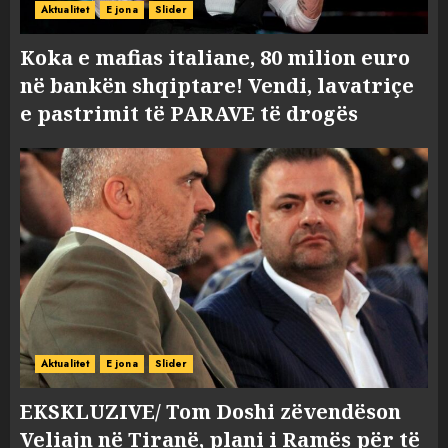
Aktualitet
E jona
Slider
Koka e mafias italiane, 80 milion euro
në bankën shqiptare! Vendi, lavatriçe
e pastrimit të PARAVE të drogës
Aktualitet
E jona
Slider
EKSKLUZIVE/ Tom Doshi zëvendëson
Veliajn në Tiranë, plani i Ramës për të