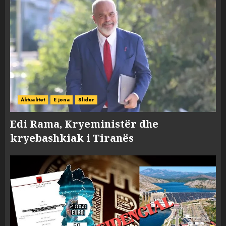
Aktualitet
E jona
Slider
Edi Rama, Kryeministër dhe
kryebashkiak i Tiranës