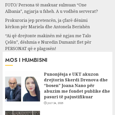
FOTO/ Persona të maskuar sulmuan “One
Albania”, ngjarja u fsheh. A u vodhën serverat?
Prokuroria jep pretencën, ja çfarë dënimi
kërkon për Mariela dhe Antonela Berishën
“Ai që drejtonte makinën më ngjau me Talo
Çelën”, dëshmia e Nuredin Dumanit flet për
PERSONAT që e plagosën!
MOS I HUMBISNI
Punonjësja e UKT akuzon
drejtorin Skerdi Drenova dhe
“bosen” Joana Nano për
abuzim me fondet publike dhe
pasuri të pajustifikuar
JULY 24, 2025