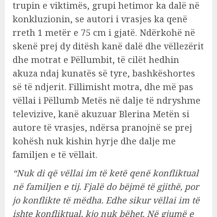
trupin e viktimës, grupi hetimor ka dalë në
konkluzionin, se autori i vrasjes ka qenë
rreth 1 metër e 75 cm i gjatë. Ndërkohë në
skenë prej dy ditësh kanë dalë dhe vëllezërit
dhe motrat e Pëllumbit, të cilët hedhin
akuza ndaj kunatës së tyre, bashkëshortes
së të ndjerit. Fillimisht motra, dhe më pas
vëllai i Pëllumb Metës në dalje të ndryshme
televizive, kanë akuzuar Blerina Metën si
autore të vrasjes, ndërsa pranojnë se prej
kohësh nuk kishin hyrje dhe dalje me
familjen e të vëllait.
“Nuk di që vëllai im të ketë qenë konfliktual
në familjen e tij. Fjalë do bëjmë të gjithë, por
jo konflikte të mëdha. Edhe sikur vëllai im të
ishte konfliktual, kjo nuk bëhet. Në gjumë e