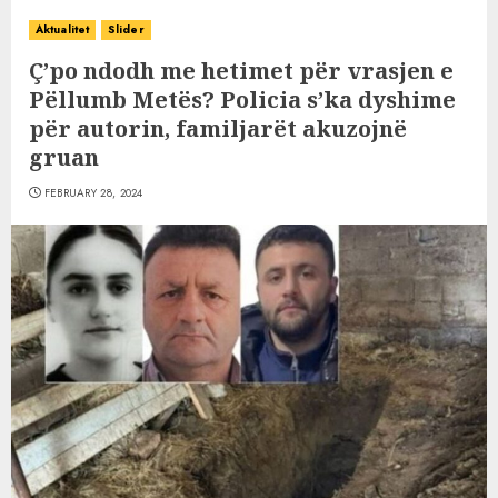
Aktualitet
Slider
Ç’po ndodh me hetimet për vrasjen e
Pëllumb Metës? Policia s’ka dyshime
për autorin, familjarët akuzojnë
gruan
FEBRUARY 28, 2024