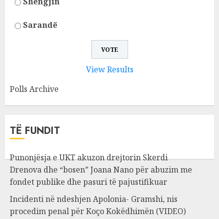
Shëngjin
Sarandë
View Results
Polls Archive
TË FUNDIT
Punonjësja e UKT akuzon drejtorin Skerdi
Drenova dhe “bosen” Joana Nano për abuzim me
fondet publike dhe pasuri të pajustifikuar
Incidenti në ndeshjen Apolonia- Gramshi, nis
procedim penal për Koço Kokëdhimën (VIDEO)