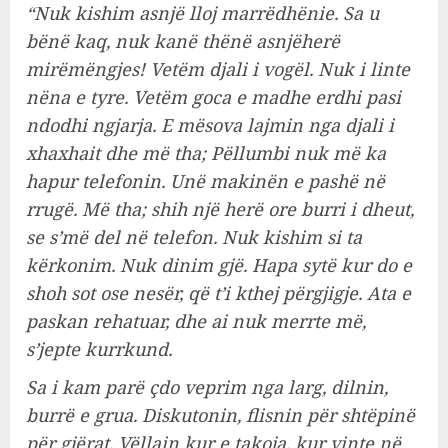
“Nuk kishim asnjë lloj marrëdhënie. Sa u
bënë kaq, nuk kanë thënë asnjëherë
mirëmëngjes! Vetëm djali i vogël. Nuk i linte
nëna e tyre. Vetëm goca e madhe erdhi pasi
ndodhi ngjarja. E mësova lajmin nga djali i
xhaxhait dhe më tha; Pëllumbi nuk më ka
hapur telefonin. Unë makinën e pashë në
rrugë. Më tha; shih një herë ore burri i dheut,
se s’më del në telefon. Nuk kishim si ta
kërkonim. Nuk dinim gjë. Hapa sytë kur do e
shoh sot ose nesër, që t’i kthej përgjigje. Ata e
paskan rehatuar, dhe ai nuk merrte më,
s’jepte kurrkund.
Sa i kam parë çdo veprim nga larg, dilnin,
burrë e grua. Diskutonin, flisnin për shtëpinë
për gjërat. Vëllain kur e takoja, kur vinte në