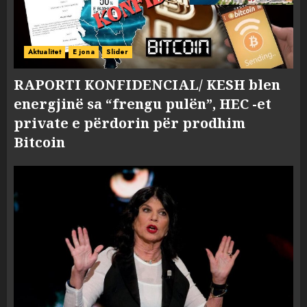
Aktualitet
E jona
Slider
RAPORTI KONFIDENCIAL/ KESH blen
energjinë sa “frengu pulën”, HEC -et
private e përdorin për prodhim
Bitcoin