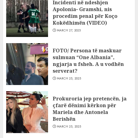
Incidenti në ndeshjen
Apolonia- Gramshi, nis
procedim penal për Koço
Kokëdhimën (VIDEO)
MARCH 27, 2025
FOTO/ Persona të maskuar
sulmuan “One Albania”,
ngjarja u fsheh. A u vodhën
serverat?
MARCH 25, 2025
Prokuroria jep pretencën, ja
çfarë dënimi kërkon për
Mariela dhe Antonela
Berishën
MARCH 25, 2025