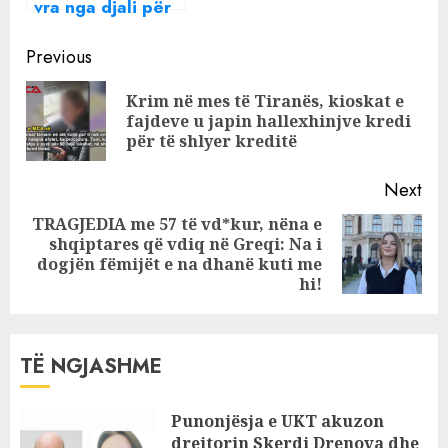
vra nga djali për
tokën? Detajet e
Continue
reja nga hetimet
Previous
Reading
Krim në mes të Tiranës, kioskat e
Pre
fajdeve u japin hallexhinjve kredi
pos
për të shlyer kreditë
Next
TRAGJEDIA me 57 të vd*kur, nëna e
shqiptares që vdiq në Greqi: Na i
Next
dogjën fëmijët e na dhanë kuti me
post:
hi!
TË NGJASHME
Punonjësja e UKT akuzon
drejtorin Skerdi Drenova dhe