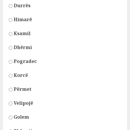
Durrës
Himarë
Ksamil
Dhërmi
Pogradec
Korcë
Përmet
Velipojë
Golem