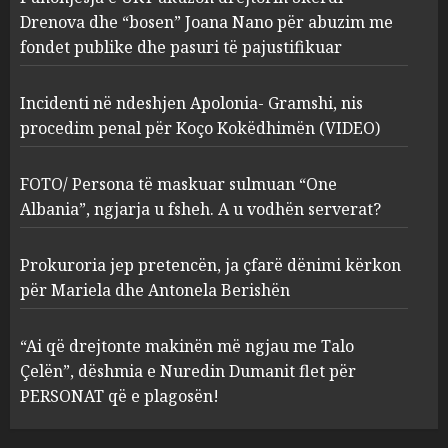
procedim penal për Koço
Drenova dhe “bosen” Joana Nano për abuzim me
Kokëdhimën (VIDEO)
fondet publike dhe pasuri të pajustifikuar
2
MARCH 27, 2025
Incidenti në ndeshjen Apolonia- Gramshi, nis
procedim penal për Koço Kokëdhimën (VIDEO)
FOTO/ Persona të maskuar
sulmuan “One Albania”,
ngjarja u fsheh. A u vodhën
FOTO/ Persona të maskuar sulmuan “One
serverat?
Albania”, ngjarja u fsheh. A u vodhën serverat?
3
MARCH 25, 2025
Prokuroria jep pretencën, ja çfarë dënimi kërkon
Prokuroria jep pretencën, ja
për Mariela dhe Antonela Berishën
çfarë dënimi kërkon për
Mariela dhe Antonela
“Ai që drejtonte makinën më ngjau me Talo
Berishën
Çelën”, dëshmia e Nuredin Dumanit flet për
4
MARCH 25, 2025
PERSONAT që e plagosën!
“Ai që drejtonte makinën më