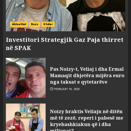
Aktualitet
Buzz
Slider
Investitori Strategjik Gaz Paja thirret
në SPAK
Pas Noizy-t, Veliaj i dha Ermal
Mamaqit dhjetëra mijëra euro
nga taksat e qytetarëve
FEBRUARY 18, 2025
FOTO/ Persona të maskuar
Noizy braktis Veliajn në ditën
sulmuan “One Albania”,
më të zezë, reperi i pabesë me
ngjarja u fsheh. A u vodhën
kryebashkiakun që i dha
serverat?
milionat?