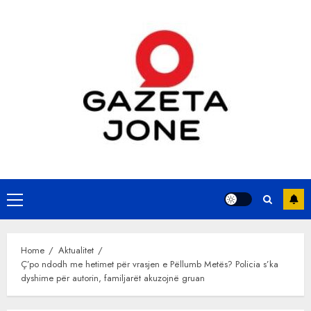
Skip
to
content
Primary
Menu
Home
Aktualitet
Ç’po ndodh me hetimet për vrasjen e Pëllumb Metës? Policia s’ka
dyshime për autorin, familjarët akuzojnë gruan