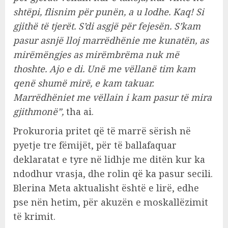
shtëpi, flisnim për punën, a u lodhe. Kaq! Si
gjithë të tjerët. S’di asgjë për fejesën. S’kam
pasur asnjë lloj marrëdhënie me kunatën, as
mirëmëngjes as mirëmbrëma nuk më
thoshte. Ajo e di. Unë me vëllanë tim kam
qenë shumë mirë, e kam takuar.
Marrëdhëniet me vëllain i kam pasur të mira
gjithmonë”,
tha ai.
Prokuroria pritet që të marrë sërish në
pyetje tre fëmijët, për të ballafaquar
deklaratat e tyre në lidhje me ditën kur ka
ndodhur vrasja, dhe rolin që ka pasur secili.
Blerina Meta aktualisht është e lirë, edhe
pse nën hetim, për akuzën e moskallëzimit
të krimit.