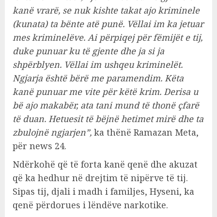
kanë vrarë, se nuk kishte takat ajo kriminele
(kunata) ta bënte atë punë. Vëllai im ka jetuar
mes kriminelëve. Ai përpiqej për fëmijët e tij,
duke punuar ku të gjente dhe ja si ja
shpërblyen. Vëllai im ushqeu kriminelët.
Ngjarja është bërë me paramendim. Këta
kanë punuar me vite për këtë krim. Derisa u
bë ajo makabër, ata tani mund të thonë çfarë
të duan. Hetuesit të bëjnë hetimet mirë dhe ta
zbulojnë ngjarjen”,
ka thënë Ramazan Meta,
për news 24.
Ndërkohë që të forta kanë qenë dhe akuzat
që ka hedhur në drejtim të nipërve të tij.
Sipas tij, djali i madh i familjes, Hyseni, ka
qenë përdorues i lëndëve narkotike.