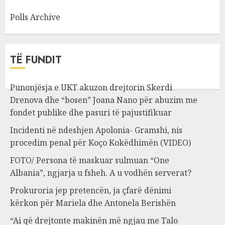
Polls Archive
TË FUNDIT
Punonjësja e UKT akuzon drejtorin Skerdi
Drenova dhe “bosen” Joana Nano për abuzim me
fondet publike dhe pasuri të pajustifikuar
Incidenti në ndeshjen Apolonia- Gramshi, nis
procedim penal për Koço Kokëdhimën (VIDEO)
FOTO/ Persona të maskuar sulmuan “One
Albania”, ngjarja u fsheh. A u vodhën serverat?
Prokuroria jep pretencën, ja çfarë dënimi
kërkon për Mariela dhe Antonela Berishën
“Ai që drejtonte makinën më ngjau me Talo