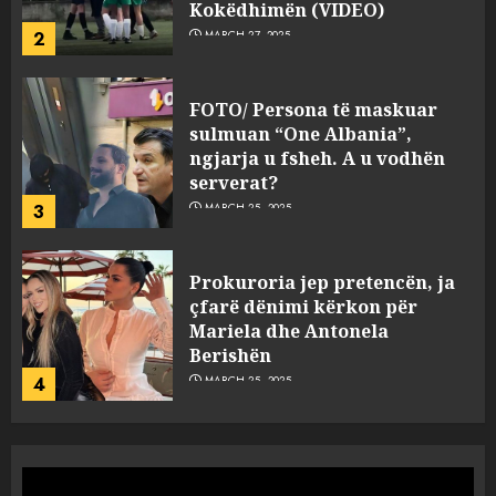
Kokëdhimën (VIDEO)
2
MARCH 27, 2025
FOTO/ Persona të maskuar
sulmuan “One Albania”,
ngjarja u fsheh. A u vodhën
serverat?
3
MARCH 25, 2025
Prokuroria jep pretencën, ja
çfarë dënimi kërkon për
Mariela dhe Antonela
Berishën
4
MARCH 25, 2025
“Ai që drejtonte makinën më
ngjau me Talo Çelën”,