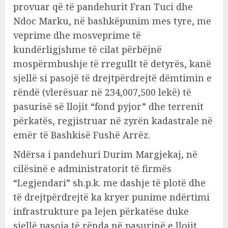
provuar që të pandehurit Fran Tuci dhe
Ndoc Marku, në bashkëpunim mes tyre, me
veprime dhe mosveprime të
kundërligjshme të cilat përbëjnë
mospërmbushje të rregullt të detyrës, kanë
sjellë si pasojë të drejtpërdrejtë dëmtimin e
rëndë (vlerësuar në 234,007,500 lekë) të
pasurisë së llojit “fond pyjor” dhe terrenit
përkatës, regjistruar në zyrën kadastrale në
emër të Bashkisë Fushë Arrëz.
Ndërsa i pandehuri Durim Margjekaj, në
cilësinë e administratorit të firmës
“Legjendari” sh.p.k. me dashje të plotë dhe
të drejtpërdrejtë ka kryer punime ndërtimi
infrastrukture pa lejen përkatëse duke
sjellë pasoja të rënda në pasurinë e llojit