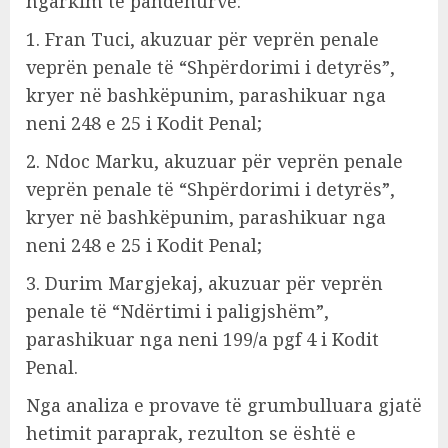
ngarkim të pandehurve:
1. Fran Tuci, akuzuar për veprën penale
veprën penale të “Shpërdorimi i detyrës”,
kryer në bashkëpunim, parashikuar nga
neni 248 e 25 i Kodit Penal;
2. Ndoc Marku, akuzuar për veprën penale
veprën penale të “Shpërdorimi i detyrës”,
kryer në bashkëpunim, parashikuar nga
neni 248 e 25 i Kodit Penal;
3. Durim Margjekaj, akuzuar për veprën
penale të “Ndërtimi i paligjshëm”,
parashikuar nga neni 199/a pgf 4 i Kodit
Penal.
Nga analiza e provave të grumbulluara gjatë
hetimit paraprak, rezulton se është e