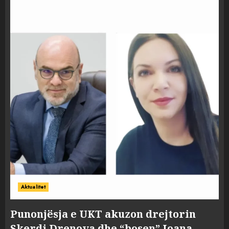
Aktualitet
Punonjësja e UKT akuzon drejtorin
Skerdi Drenova dhe “bosen” Joana