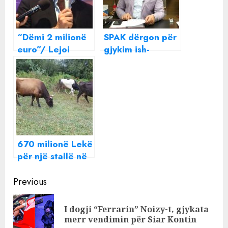
“Dëmi 2 milionë
SPAK dërgon për
euro”/ Lejoi
gjykim ish-
hapjen e rrugës
kryebashkiakun e
në mes të pyllit
Bulqizës dhe ish-
pa leje, dënohet
zyrtarët e tjerë
me 1 vit e 6 burg
të bashkisë
ish-
kryebashkiaku i
Fushë-Arrëzit
670 milionë Lekë
për një stallë në
Fushë Krujë që
Continue
lopët s’u futën
Previous
kurrë
Reading
(Dokumenti)
I dogji “Ferrarin” Noizy-t, gjykata
Pre
merr vendimin për Siar Kontin
pos