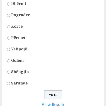
Dhërmi
Pogradec
Korcë
Përmet
Velipojë
Golem
Shëngjin
Sarandë
View Results