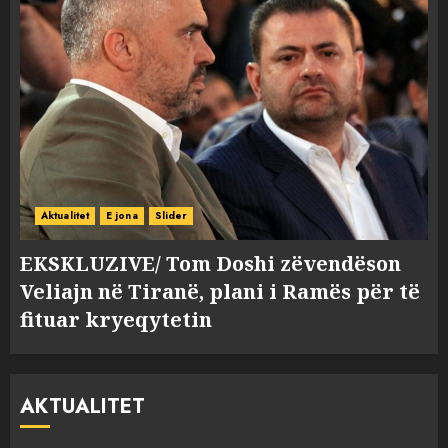
Aktualitet
E jona
Slider
EKSKLUZIVE/ Tom Doshi zëvendëson
Veliajn në Tiranë, plani i Ramës për të
fituar kryeqytetin
AKTUALITET