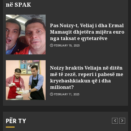
në SPAK
Pas Noizy-t, Veliaj i dha Ermal
Mamaqit dhjetëra mijëra euro
nga taksat e qytetarëve
FEBRUARY 18, 2025
FOTO/ Persona të maskuar
Noizy braktis Veliajn në ditën
sulmuan “One Albania”,
më të zezë, reperi i pabesë me
ngjarja u fsheh. A u vodhën
kryebashkiakun që i dha
serverat?
milionat?
3
MARCH 25, 2025
FEBRUARY 11, 2025
Prokuroria jep pretencën, ja
çfarë dënimi kërkon për
PËR TY
Mariela dhe Antonela
Berishën