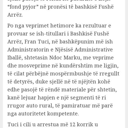
“fond pyjor” në pronësi të bashkisë Fushë
Arrëz.
Po nga veprimet hetimore ka rezultuar e
provuar se ish-titullari i Bashkisë Fushë
Arrëz, Fran Tuci, në bashkëpunim më ish
Administratorin e Njësisë Administrative
Iballë, shtetasin Ndoc Marku, me veprime
dhe mosveprime në kundërshtim me ligjin,
të cilat përbëjnë mospërmbushje të rregullt
të detyrës, duke sjellë në të njëjtën kohë
edhe pasojë të rëndë materiale për shtetin,
kanë lejuar hapjen e një segmenti të ri
rrugor auto rural, të pamiratuar më parë
nga autoritetet kompetente.
Tuci i cili u arrestua më 12 korrik u