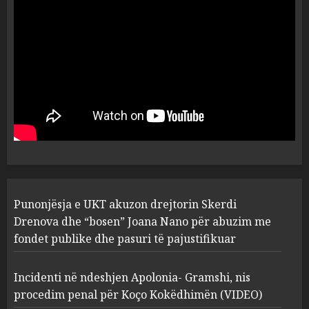
dëshmia e Nuredin Dumanit
flet për PERSONAT që e
plagosën!
5
MARCH 25, 2025
Punonjësja e UKT akuzon
drejtorin Skerdi Drenova dhe
“bosen” Joana Nano për
abuzim me fondet publike dhe
pasuri të pajustifikuar
1
JULY 24, 2025
Incidenti në ndeshjen
Punonjësja e UKT akuzon drejtorin Skerdi
Apolonia- Gramshi, nis
procedim penal për Koço
Drenova dhe “bosen” Joana Nano për abuzim me
Kokëdhimën (VIDEO)
fondet publike dhe pasuri të pajustifikuar
2
MARCH 27, 2025
Incidenti në ndeshjen Apolonia- Gramshi, nis
procedim penal për Koço Kokëdhimën (VIDEO)
FOTO/ Persona të maskuar