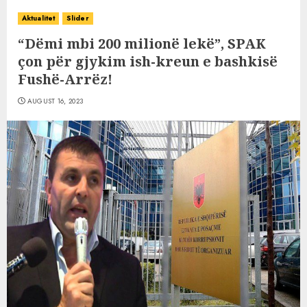
Aktualitet
Slider
“Dëmi mbi 200 milionë lekë”, SPAK
çon për gjykim ish-kreun e bashkisë
Fushë-Arrëz!
AUGUST 16, 2023