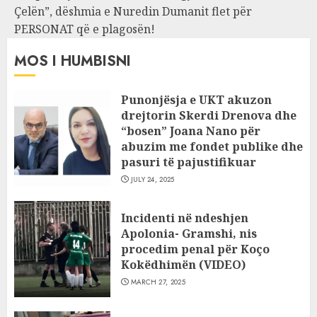
Çelën”, dëshmia e Nuredin Dumanit flet për
PERSONAT që e plagosën!
MOS I HUMBISNI
Punonjësja e UKT akuzon
drejtorin Skerdi Drenova dhe
“bosen” Joana Nano për
abuzim me fondet publike dhe
pasuri të pajustifikuar
JULY 24, 2025
Incidenti në ndeshjen
Apolonia- Gramshi, nis
procedim penal për Koço
Kokëdhimën (VIDEO)
MARCH 27, 2025