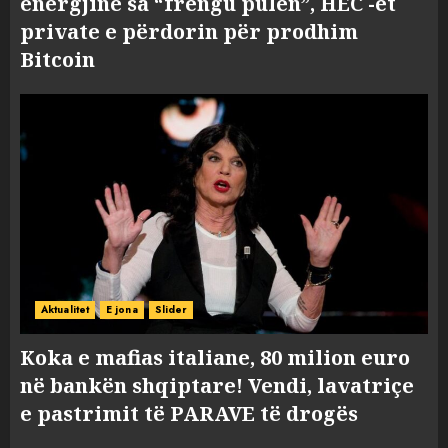
energjinë sa “frengu pulën”, HEC -et
private e përdorin për prodhim
Bitcoin
Aktualitet
E jona
Slider
Koka e mafias italiane, 80 milion euro
në bankën shqiptare! Vendi, lavatriçe
e pastrimit të PARAVE të drogës