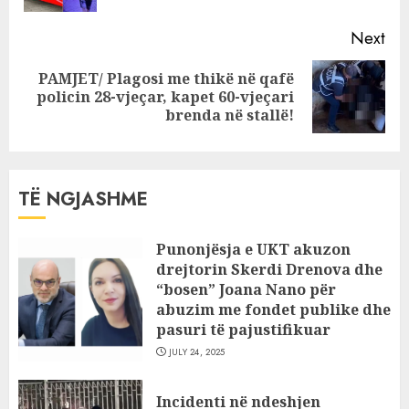
Next
PAMJET/ Plagosi me thikë në qafë
Next
policin 28-vjeçar, kapet 60-vjeçari
post:
brenda në stallë!
TË NGJASHME
Punonjësja e UKT akuzon
drejtorin Skerdi Drenova dhe
“bosen” Joana Nano për
abuzim me fondet publike dhe
pasuri të pajustifikuar
JULY 24, 2025
Incidenti në ndeshjen