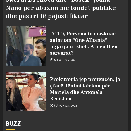
Nano për abuzim me fondet publike
dhe pasuri të pajustifikuar
FOTO/ Persona të maskuar
sulmuan “One Albania”,
ngjarja u fsheh. A u vodhën
serverat?
MARCH 25, 2025
Prokuroria jep pretencën, ja
çfarë dënimi kërkon për
Mariela dhe Antonela
Berishën
MARCH 25, 2025
BUZZ