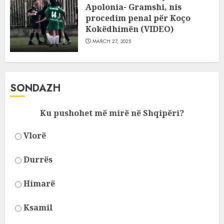
Apolonia- Gramshi, nis
procedim penal për Koço
Kokëdhimën (VIDEO)
MARCH 27, 2025
SONDAZH
Ku pushohet më mirë në Shqipëri?
Vlorë
Durrës
Himarë
Ksamil