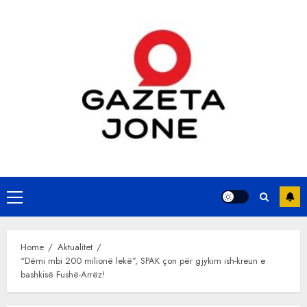
Skip
to
content
Primary
Menu
Home
Aktualitet
“Dëmi mbi 200 milionë lekë”, SPAK çon për gjykim ish-kreun e
bashkisë Fushë-Arrëz!