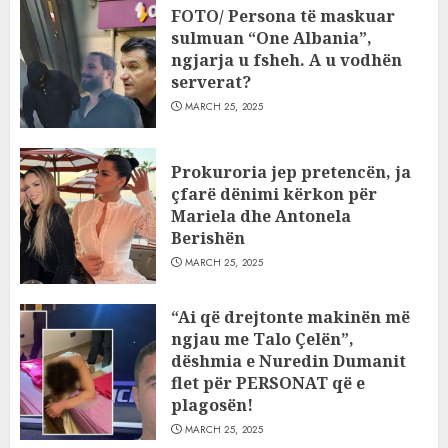
FOTO/ Persona të maskuar
sulmuan “One Albania”,
ngjarja u fsheh. A u vodhën
serverat?
MARCH 25, 2025
Prokuroria jep pretencën, ja
çfarë dënimi kërkon për
Mariela dhe Antonela
Berishën
MARCH 25, 2025
“Ai që drejtonte makinën më
ngjau me Talo Çelën”,
dëshmia e Nuredin Dumanit
flet për PERSONAT që e
plagosën!
MARCH 25, 2025