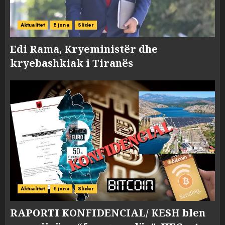
Aktualitet
E jona
Slider
Edi Rama, Kryeministër dhe
kryebashkiak i Tiranës
Aktualitet
E jona
Slider
RAPORTI KONFIDENCIAL/ KESH blen