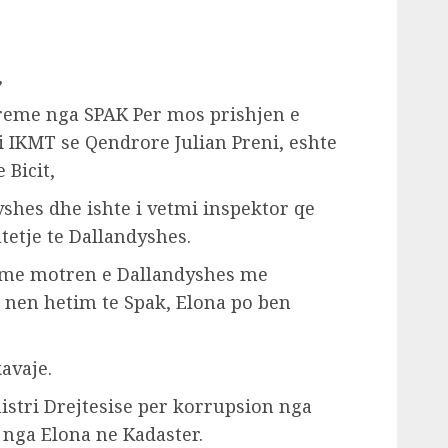
,
reme nga SPAK Per mos prishjen e
 i IKMT se Qendrore Julian Preni, eshte
 Bicit,
dyshes dhe ishte i vetmi inspektor qe
tje te Dallandyshes.
m me motren e Dallandyshes me
e nen hetim te Spak, Elona po ben
avaje.
istri Drejtesise per korrupsion nga
nga Elona ne Kadaster.