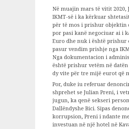
Në muajin mars të vitit 2020, 
IKMT-së i ka kërkuar shtetasi
për të mos i prishur objektin
por pasi kanë negociuar ai i 
Euro dhe nuk i është prishur 
pasur vendim prishje nga IKMT
Nga dokumentacion i administ
është prishur vetëm në datën 
dy vite për tre mijë eurot që 
Por, duke iu referuar denoncim
shprehet se Julian Preni, i v
jugun, ka qenë sekseri person
Dallëndyshe Bici. Sipas denonc
korrupsion, Preni i ndante me
investuan në një hotel në Kav