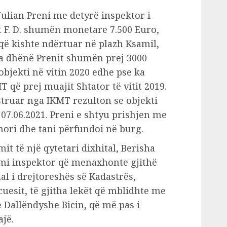
Julian Preni me detyrë inspektor i
t F. D. shumën monetare 7.500 Euro,
 që kishte ndërtuar në plazh Ksamil,
ka dhënë Prenit shumën prej 3000
objekti në vitin 2020 edhe pse ka
 që prej muajit Shtator të vitit 2019.
ruar nga IKMT rezulton se objekti
07.06.2021. Preni e shtyu prishjen me
mori dhe tani përfundoi në burg.
it të një qytetari dixhital, Berisha
etmi inspektor që menaxhonte gjithë
al i drejtoreshës së Kadastrës,
uesit, të gjitha lekët që mblidhte me
 Dallëndyshe Bicin, që më pas i
ajë.