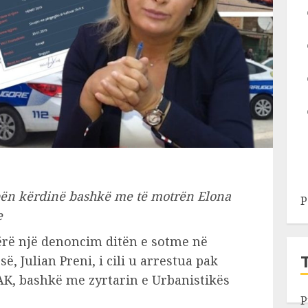
ën kërdinë bashkë me të motrën Elona
P
e
rë një denoncim ditën e sotme në
, Julian Preni, i cili u arrestua pak
AK, bashkë me zyrtarin e Urbanistikës
P