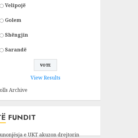
Velipojë
Golem
Shëngjin
Sarandë
View Results
olls Archive
TË FUNDIT
unonjësja e UKT akuzon drejtorin