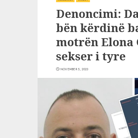
Denoncimi: Da
bën kërdinë b
motrën Elona G
sekser i tyre
NOVEMBER 5, 2023