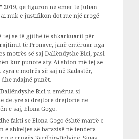
” 2019, që figuron në emër të Julian
 ai nuk e justifikon dot me një rrogë
tej se të gjithë të shkarkuarit për
rajtimit të Pronave, janë emëruar nga
 motrës së saj Dallëndyshe Bici, pasi
hën kur punote aty. Ai shton më tej se
 zyra e motrës së saj në Kadastër,
ë dhe ndajnë punët.
r Dallëndyshe Bici u emërua si
ë detyrë si drejtore drejtorie në
n e saj, Elona Gogo.
 dhe fakti se Elona Gogo është marrë e
 e shkeljes së barazisë në tendera
erin e rrugës Kardhiq-Delvinë. Sipas