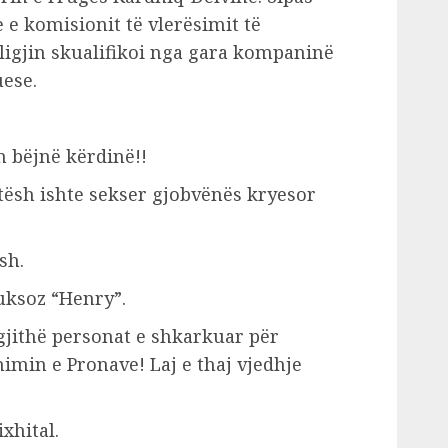
 e komisionit të vlerësimit të
ligjin skualifikoi nga gara kompaninë
uese.
n bëjnë kërdinë!!
itësh ishte sekser gjobvënës kryesor
sh.
uksoz “Henry”.
gjithë personat e shkarkuar për
min e Pronave! Laj e thaj vjedhje
xhital.