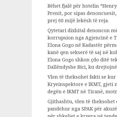
Bëhet fjalë për hotelin “Henry
Prenit, por sipas denoncuesit,
prej 60 mijë lekësh të reja.
Qytetari dixhital denoncon më 
korrupsion nga Agjencinë e T
Elona Gogo në Kadastër përmes
kanë qen sekserë të saj në ko
Elona Gogo shkon çdo ditë tek
Dallëndyshe Bici, ku drejtojn
Vlen të theksohet fakti se ku
Kryeinspektore e IKMT, gjeti n
degën e IKMT në Tiranë, motrë
Gjithashtu, vlen të theksohet
pandehur nga SPAK për akuzën
për shkeljet e kryera në tend