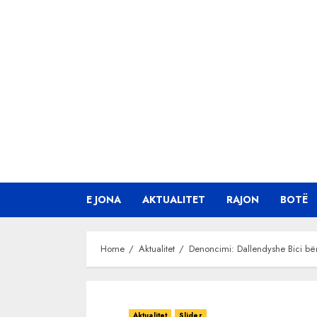
Skip
to
content
E JONA
AKTUALITET
RAJON
BOTË
Home
Aktualitet
Denoncimi: Dallendyshe Bici bën
Aktualitet
Slider