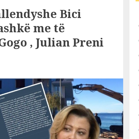
llendyshe Bici
ashkë me të
ogo , Julian Preni