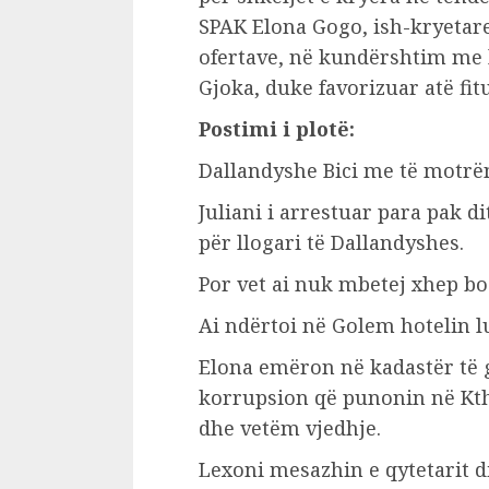
SPAK Elona Gogo, ish-kryetare
ofertave, në kundërshtim me 
Gjoka, duke favorizuar atë fit
Postimi i plotë:
Dallandyshe Bici me të motrë
Juliani i arrestuar para pak d
për llogari të Dallandyshes.
Por vet ai nuk mbetej xhep bo
Ai ndërtoi në Golem hotelin l
Elona emëron në kadastër të 
korrupsion që punonin në Kthi
dhe vetëm vjedhje.
Lexoni mesazhin e qytetarit di