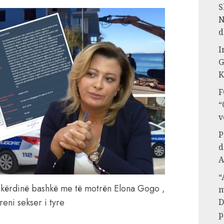
S
N
d
I
G
K
F
“
v
P
d
A
“
 kërdinë bashkë me të motrën Elona Gogo ,
m
reni sekser i tyre
D
p