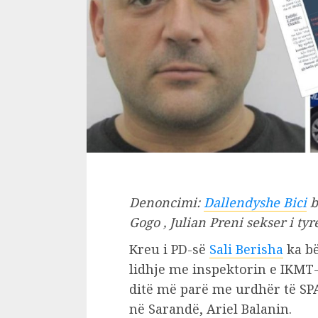
Denoncimi:
Dallendyshe Bici
b
Gogo , Julian Preni sekser i tyr
Kreu i PD-së
Sali Berisha
ka bë
lidhje me inspektorin e IKMT-së
ditë më parë me urdhër të SP
në Sarandë, Ariel Balanin.