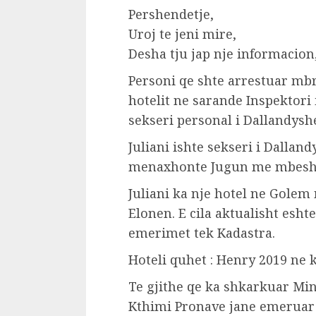
Pershendetje,
Uroj te jeni mire,
Desha tju jap nje informacion
Personi qe shte arrestuar mb
hotelit ne sarande Inspektori
sekseri personal i Dallandyshe
Juliani ishte sekseri i Dallan
menaxhonte Jugun me mbeshte
Juliani ka nje hotel ne Gole
Elonen. E cila aktualisht esht
emerimet tek Kadastra.
Hoteli quhet : Henry 2019 ne k
Te gjithe qe ka shkarkuar Min
Kthimi Pronave jane emeruar 