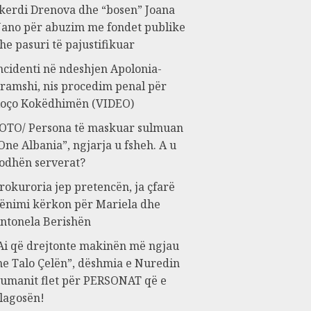
kerdi Drenova dhe “bosen” Joana
ano për abuzim me fondet publike
he pasuri të pajustifikuar
ncidenti në ndeshjen Apolonia-
ramshi, nis procedim penal për
oço Kokëdhimën (VIDEO)
OTO/ Persona të maskuar sulmuan
One Albania”, ngjarja u fsheh. A u
odhën serverat?
rokuroria jep pretencën, ja çfarë
ënimi kërkon për Mariela dhe
ntonela Berishën
Ai që drejtonte makinën më ngjau
e Talo Çelën”, dëshmia e Nuredin
umanit flet për PERSONAT që e
lagosën!