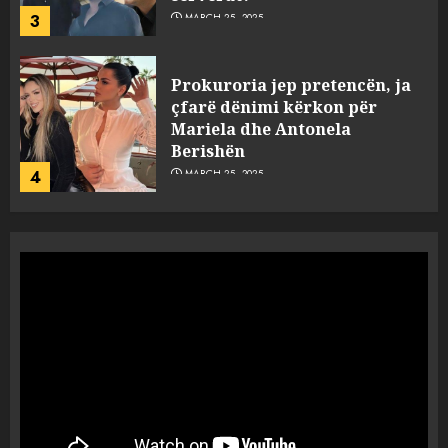
3
MARCH 25, 2025
Prokuroria jep pretencën, ja
çfarë dënimi kërkon për
Mariela dhe Antonela
Berishën
4
MARCH 25, 2025
“Ai që drejtonte makinën më
ngjau me Talo Çelën”,
dëshmia e Nuredin Dumanit
flet për PERSONAT që e
plagosën!
5
MARCH 25, 2025
Punonjësja e UKT akuzon
drejtorin Skerdi Drenova dhe
“bosen” Joana Nano për