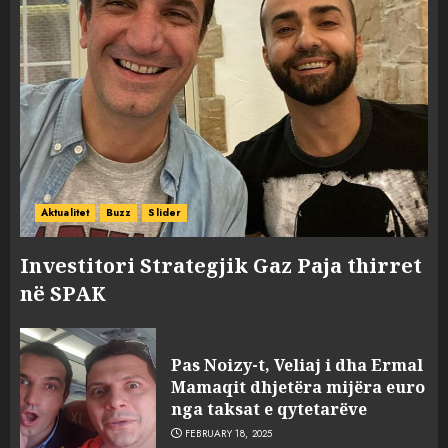
Aktualitet
Buzz
Slider
Investitori Strategjik Gaz Paja thirret
në SPAK
Pas Noizy-t, Veliaj i dha Ermal
Mamaqit dhjetëra mijëra euro
nga taksat e qytetarëve
FEBRUARY 18, 2025