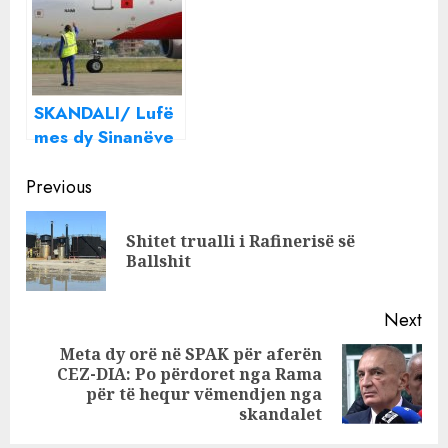
mln euro, por
ndaj kompanisë
qeveria i jep
kohë kinezëve të
“rregullojnë
SKANDALI/ Lufë
letrat”
mes dy Sinanëve
turq në krye të
Continue
Air Albania ,
Previous
gjykata vendos
Reading
sekuestro ndaj
Shitet trualli i Rafinerisë së
Pre
kompanisë
Ballshit
pos
Next
Meta dy orë në SPAK për aferën
CEZ-DIA: Po përdoret nga Rama
Next
për të hequr vëmendjen nga
post:
skandalet