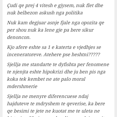
Çudi qe prej 4 vitesh e gjysem, nuk flet dhe
nuk belbezon askush nga politika
Nuk kam degjuar asnje fjale nga opozita qe
per shou nuk ka lene gje pa bere sikur
denoncon.
Kjo afere eshte sa 1 e katerta e vjedhjes se
inceneratoreve. Atehere pse heshtni?????
Sjellja me standarte te dyfishta per fenomene
te njenjta eshte hipokrizi dhe ju ben pis nga
koka tek kembet ne ate palo moral
mdershmerie
Sjellja ne menyre diferencuese ndaj
hajduteve te mdryshem te qeverise, ka bere
qe besimi te jete ne kuotat me te uleta ne