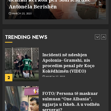
5
MARCH 25, 2025
plagosën!
MARCH 25, 2025
Punonjësja e UKT akuzon
drejtorin Skerdi Drenova dhe
“bosen” Joana Nano për
abuzim me fondet publike dhe
TRENDING NEWS
pasuri të pajustifikuar
1
JULY 24, 2025
Incidenti në ndeshjen
Apolonia- Gramshi, nis
procedim penal për Koço
Kokëdhimën (VIDEO)
2
MARCH 27, 2025
FOTO/ Persona të maskuar
sulmuan “One Albania”,
ngjarja u fsheh. A u vodhën
serverat?