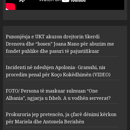
abuzim me fondet publike dhe
pasuri të pajustifikuar
1
JULY 24, 2025
Incidenti në ndeshjen
Punonjësja e UKT akuzon drejtorin Skerdi
Apolonia- Gramshi, nis
procedim penal për Koço
Drenova dhe “bosen” Joana Nano për abuzim me
Kokëdhimën (VIDEO)
fondet publike dhe pasuri të pajustifikuar
2
MARCH 27, 2025
Incidenti në ndeshjen Apolonia- Gramshi, nis
procedim penal për Koço Kokëdhimën (VIDEO)
FOTO/ Persona të maskuar
sulmuan “One Albania”,
ngjarja u fsheh. A u vodhën
FOTO/ Persona të maskuar sulmuan “One
serverat?
Albania”, ngjarja u fsheh. A u vodhën serverat?
3
MARCH 25, 2025
Prokuroria jep pretencën, ja çfarë dënimi kërkon
Prokuroria jep pretencën, ja
për Mariela dhe Antonela Berishën
çfarë dënimi kërkon për