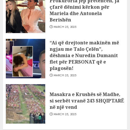
Prokuroria jep pretencën, ja
çfarë dënimi kërkon për
Mariela dhe Antonela
Berishën
MARCH 25, 2025
“Ai që drejtonte makinën më
ngjau me Talo Çelën”,
dëshmia e Nuredin Dumanit
flet për PERSONAT që e
plagosën!
MARCH 25, 2025
Masakra e Krushës së Madhe,
si serbët vranë 243 SHQIPTARË
në një vend
MARCH 25, 2025