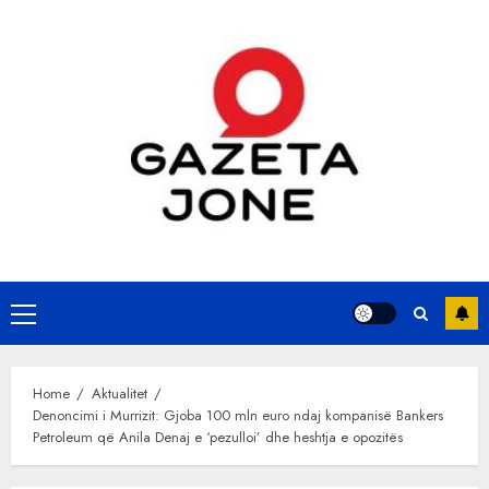
Skip
to
content
Primary
Menu
Home
Aktualitet
Denoncimi i Murrizit: Gjoba 100 mln euro ndaj kompanisë Bankers
Petroleum që Anila Denaj e ‘pezulloi’ dhe heshtja e opozitës