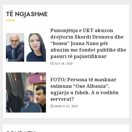
TË NGJASHME
Punonjësja e UKT akuzon
drejtorin Skerdi Drenova dhe
“bosen” Joana Nano për
abuzim me fondet publike dhe
pasuri të pajustifikuar
JULY 24, 2025
FOTO/ Persona të maskuar
sulmuan “One Albania”,
ngjarja u fsheh. A u vodhën
serverat?
MARCH 25, 2025