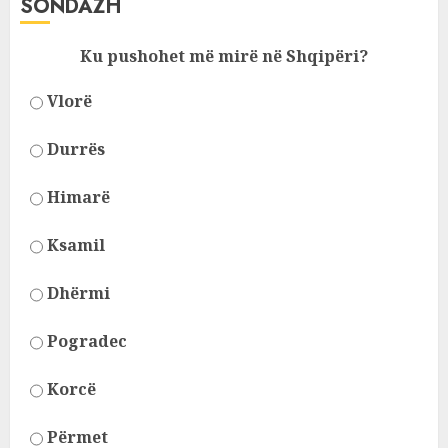
SONDAZH
Ku pushohet më mirë në Shqipëri?
Vlorë
Durrës
Himarë
Ksamil
Dhërmi
Pogradec
Korcë
Përmet