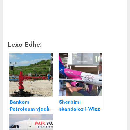
Lexo Edhe:
Bankers
Sherbimi
Petroleum vjedh
skandaloz i Wizz
shqiptarët,
Air , Mbretëria e
Shqipëria fitoi
Bashkuar merr
gjyqin për 236
vendimin drastik