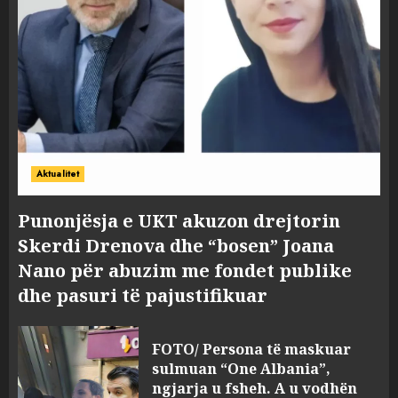
Aktualitet
Punonjësja e UKT akuzon drejtorin
Skerdi Drenova dhe “bosen” Joana
Nano për abuzim me fondet publike
dhe pasuri të pajustifikuar
FOTO/ Persona të maskuar
sulmuan “One Albania”,
ngjarja u fsheh. A u vodhën