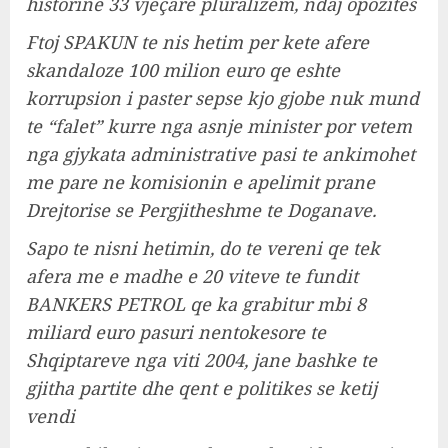
historine 33 vjeçare pluralizem, ndaj opozites
Ftoj SPAKUN te nis hetim per kete afere
skandaloze 100 milion euro qe eshte
korrupsion i paster sepse kjo gjobe nuk mund
te “falet” kurre nga asnje minister por vetem
nga gjykata administrative pasi te ankimohet
me pare ne komisionin e apelimit prane
Drejtorise se Pergjitheshme te Doganave.
Sapo te nisni hetimin, do te vereni qe tek
afera me e madhe e 20 viteve te fundit
BANKERS PETROL qe ka grabitur mbi 8
miliard euro pasuri nentokesore te
Shqiptareve nga viti 2004, jane bashke te
gjitha partite dhe qent e politikes se ketij
vendi