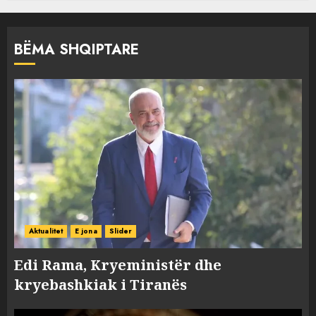
BËMA SHQIPTARE
Aktualitet
E jona
Slider
Edi Rama, Kryeministër dhe
kryebashkiak i Tiranës