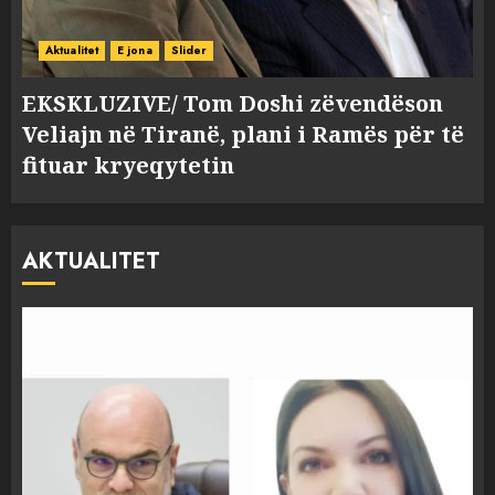
Aktualitet
E jona
Slider
EKSKLUZIVE/ Tom Doshi zëvendëson
Veliajn në Tiranë, plani i Ramës për të
fituar kryeqytetin
AKTUALITET