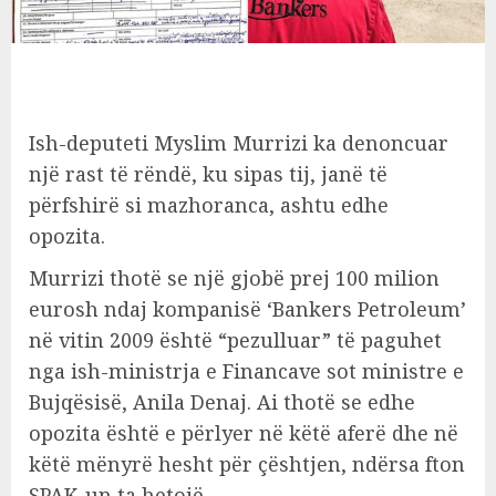
Ish-deputeti Myslim Murrizi ka denoncuar
një rast të rëndë, ku sipas tij, janë të
përfshirë si mazhoranca, ashtu edhe
opozita.
Murrizi thotë se një gjobë prej 100 milion
eurosh ndaj kompanisë ‘Bankers Petroleum’
në vitin 2009 është “pezulluar” të paguhet
nga ish-ministrja e Financave sot ministre e
Bujqësisë, Anila Denaj. Ai thotë se edhe
opozita është e përlyer në këtë aferë dhe në
këtë mënyrë hesht për çështjen, ndërsa fton
SPAK-un ta hetojë.