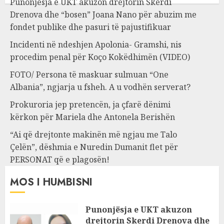
Punonjësja e UKT akuzon drejtorin Skerdi
Drenova dhe “bosen” Joana Nano për abuzim me
fondet publike dhe pasuri të pajustifikuar
Incidenti në ndeshjen Apolonia- Gramshi, nis
procedim penal për Koço Kokëdhimën (VIDEO)
FOTO/ Persona të maskuar sulmuan “One
Albania”, ngjarja u fsheh. A u vodhën serverat?
Prokuroria jep pretencën, ja çfarë dënimi
kërkon për Mariela dhe Antonela Berishën
“Ai që drejtonte makinën më ngjau me Talo
Çelën”, dëshmia e Nuredin Dumanit flet për
PERSONAT që e plagosën!
MOS I HUMBISNI
Punonjësja e UKT akuzon
drejtorin Skerdi Drenova dhe