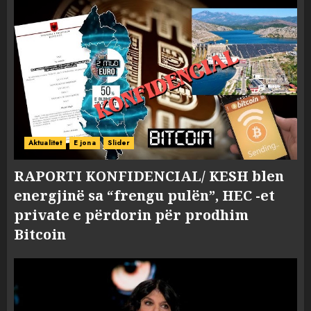
Aktualitet
E jona
Slider
RAPORTI KONFIDENCIAL/ KESH blen
energjinë sa “frengu pulën”, HEC -et
private e përdorin për prodhim
Bitcoin