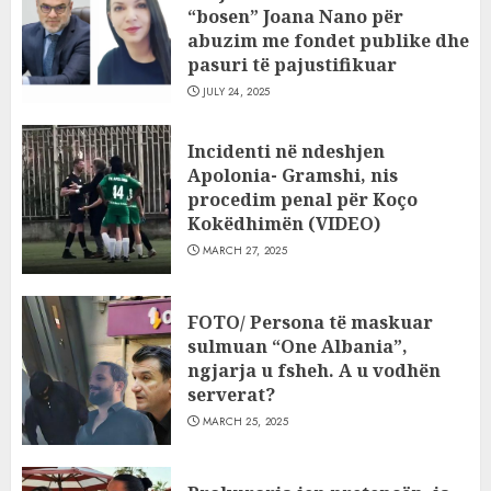
“bosen” Joana Nano për
abuzim me fondet publike dhe
pasuri të pajustifikuar
JULY 24, 2025
Incidenti në ndeshjen
Apolonia- Gramshi, nis
procedim penal për Koço
Kokëdhimën (VIDEO)
MARCH 27, 2025
FOTO/ Persona të maskuar
sulmuan “One Albania”,
ngjarja u fsheh. A u vodhën
serverat?
MARCH 25, 2025