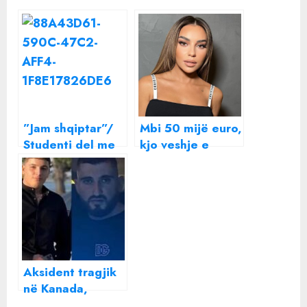
”Jam shqiptar”/
Mbi 50 mijë euro,
Studenti del me
kjo veshje e
veshje
përditshme e
kombëtare
këngëtares
shqiptare në
shqiptare kap
ceremoninë e
shifrën
diplomimit
marramendëse
Aksident tragjik
në Kanada,
humbin jetën dy