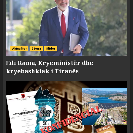
Aktualitet
E jona
Slider
Edi Rama, Kryeministër dhe
kryebashkiak i Tiranës