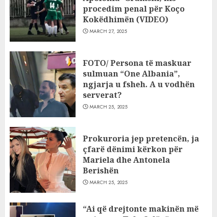
procedim penal për Koço
Kokëdhimën (VIDEO)
MARCH 27, 2025
FOTO/ Persona të maskuar
sulmuan “One Albania”,
ngjarja u fsheh. A u vodhën
serverat?
MARCH 25, 2025
Prokuroria jep pretencën, ja
çfarë dënimi kërkon për
Mariela dhe Antonela
Berishën
MARCH 25, 2025
“Ai që drejtonte makinën më