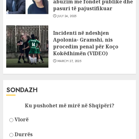
abuzim me fondet publike dhe
pasuri të pajustifikuar
JULY 24, 2025
Incidenti në ndeshjen
Apolonia- Gramshi, nis
procedim penal për Koço
Kokëdhimën (VIDEO)
MARCH 27, 2025
SONDAZH
Ku pushohet më mirë në Shqipëri?
Vlorë
Durrës