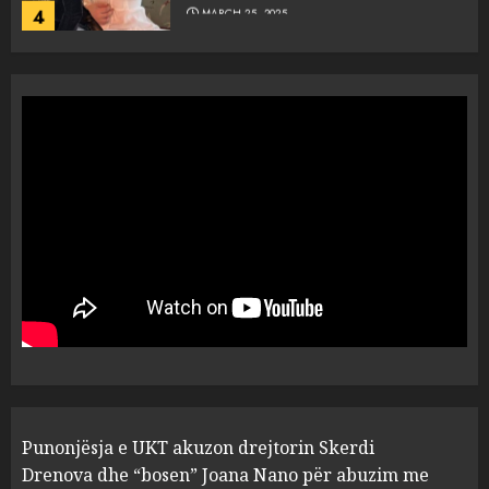
4
MARCH 25, 2025
“Ai që drejtonte makinën më
ngjau me Talo Çelën”,
dëshmia e Nuredin Dumanit
flet për PERSONAT që e
plagosën!
5
MARCH 25, 2025
Punonjësja e UKT akuzon
drejtorin Skerdi Drenova dhe
“bosen” Joana Nano për
abuzim me fondet publike dhe
pasuri të pajustifikuar
1
JULY 24, 2025
Incidenti në ndeshjen
Punonjësja e UKT akuzon drejtorin Skerdi
Apolonia- Gramshi, nis
procedim penal për Koço
Drenova dhe “bosen” Joana Nano për abuzim me