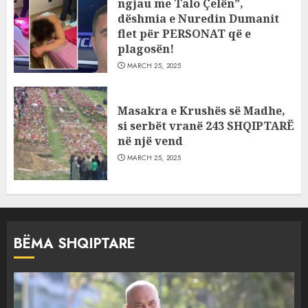
ngjau me Talo Çelën”,
dëshmia e Nuredin Dumanit
flet për PERSONAT që e
plagosën!
MARCH 25, 2025
Masakra e Krushës së Madhe,
si serbët vranë 243 SHQIPTARË
në një vend
MARCH 25, 2025
BËMA SHQIPTARE