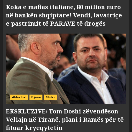
Koka e mafias italiane, 80 milion euro
në bankën shqiptare! Vendi, lavatriçe
e pastrimit të PARAVE të drogës
Aktualitet
E jona
Slider
EKSKLUZIVE/ Tom Doshi zëvendëson
Veliajn në Tiranë, plani i Ramës për të
fituar kryeqytetin