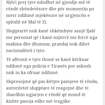
Njëri prej tyre ndodhet në gjendje më të
rëndë shëndetësore dhe për momentin po
merr ndihmë mjekësore në urgjencën e
spitalit në Mal të Zi.
Shqiptarët nuk kanë shkëmbyer asnjë fjalë
me personat që i kanë nxjerrë me forcë nga
makina dhe dhunuar, prandaj nuk dihet
nacionaliteti i tyre.
Të afërmit e tyre thonë se kanë kërkuar
ndihmë nga policia e Tiranës por askush
nuk iu ka ofruar ndihmë.
Shpresojmë që pas këtyre pamjeve të rënda,
autoritetet shqiptare të reagojnë dhe të
zbardhin ngjarjen e rëndë që mund të
kishte pasoja edhe më tragjike.