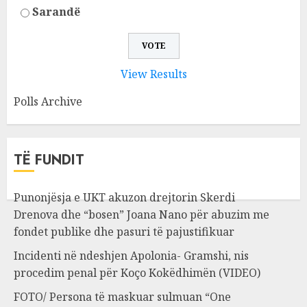
Sarandë
View Results
Polls Archive
TË FUNDIT
Punonjësja e UKT akuzon drejtorin Skerdi
Drenova dhe “bosen” Joana Nano për abuzim me
fondet publike dhe pasuri të pajustifikuar
Incidenti në ndeshjen Apolonia- Gramshi, nis
procedim penal për Koço Kokëdhimën (VIDEO)
FOTO/ Persona të maskuar sulmuan “One