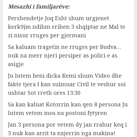
Mesazhi i familjarëve:
Pershendetje Joq Esht shum urgjenet
kerk9jm ndihm rrihen 3 shqiptar ne Mal te
zi nisur rruges per gjermani
Sa kaluam tragetin ne rruges per Budva…
nuk na merr njeri persiper as polici e as
asigje
Ju lutem beni dicka Kemi shum Video dhe
fakte tjera I kan sulmuar Civil te veshur soi
ushtar Sot rreth ores 13:30
Sa kan kaluat Kotorrin kan qen 8 persona Ju
lutem vetem mos na postoni fytyren
Jan 3 persona por vetem dy jan rrahur keq i
3 nuk kan arrit ta nxjerrin nga makina!