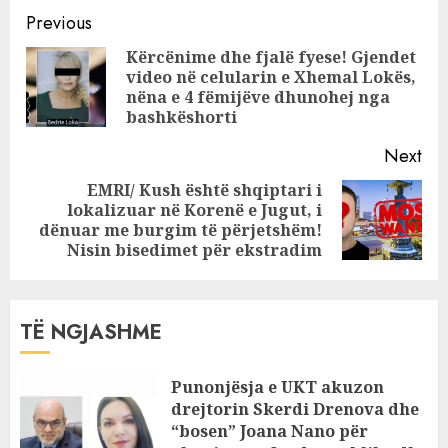
Continue
të rinj shqiptarë
Previous
(EMRAT)
Reading
Kërcënime dhe fjalë fyese! Gjendet
video në celularin e Xhemal Lokës,
Pre
nëna e 4 fëmijëve dhunohej nga
pos
bashkëshorti
Next
EMRI/ Kush është shqiptari i
lokalizuar në Korenë e Jugut, i
Next
dënuar me burgim të përjetshëm!
post:
Nisin bisedimet për ekstradim
TË NGJASHME
Punonjësja e UKT akuzon
drejtorin Skerdi Drenova dhe
“bosen” Joana Nano për