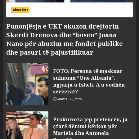
Aktualitet
Punonjësja e UKT akuzon drejtorin
Skerdi Drenova dhe “bosen” Joana
Nano për abuzim me fondet publike
dhe pasuri të pajustifikuar
FOTO/ Persona të maskuar
sulmuan “One Albania”,
ngjarja u fsheh. A u vodhën
serverat?
MARCH 25, 2025
Prokuroria jep pretencën, ja
çfarë dënimi kërkon për
Mariela dhe Antonela