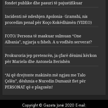
Kokëdhimën (VIDEO)
fondet publike dhe pasuri të pajustifikuar
2
MARCH 27, 2025
Incidenti në ndeshjen Apolonia- Gramshi, nis
procedim penal për Koço Kokëdhimën (VIDEO)
FOTO/ Persona të maskuar
sulmuan “One Albania”,
ngjarja u fsheh. A u vodhën
FOTO/ Persona të maskuar sulmuan “One
serverat?
Albania”, ngjarja u fsheh. A u vodhën serverat?
3
MARCH 25, 2025
Prokuroria jep pretencën, ja çfarë dënimi kërkon
Prokuroria jep pretencën, ja
për Mariela dhe Antonela Berishën
çfarë dënimi kërkon për
Mariela dhe Antonela
“Ai që drejtonte makinën më ngjau me Talo
Berishën
Çelën”, dëshmia e Nuredin Dumanit flet për
4
MARCH 25, 2025
PERSONAT që e plagosën!
“Ai që drejtonte makinën më
ngjau me Talo Çelën”,
Copyright © Gazeta Jonë 2020 E-mail: