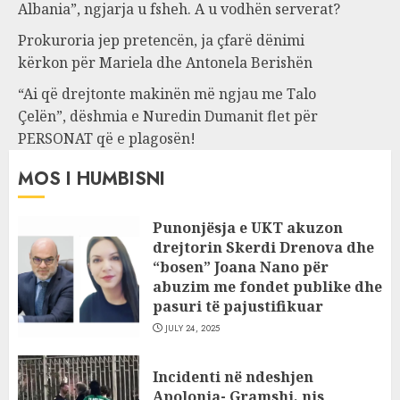
Albania”, ngjarja u fsheh. A u vodhën serverat?
Prokuroria jep pretencën, ja çfarë dënimi
kërkon për Mariela dhe Antonela Berishën
“Ai që drejtonte makinën më ngjau me Talo
Çelën”, dëshmia e Nuredin Dumanit flet për
PERSONAT që e plagosën!
MOS I HUMBISNI
Punonjësja e UKT akuzon
drejtorin Skerdi Drenova dhe
“bosen” Joana Nano për
abuzim me fondet publike dhe
pasuri të pajustifikuar
JULY 24, 2025
Incidenti në ndeshjen
Apolonia- Gramshi, nis