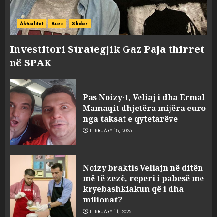
Aktualitet
Buzz
Slider
Investitori Strategjik Gaz Paja thirret
në SPAK
Pas Noizy-t, Veliaj i dha Ermal
Mamaqit dhjetëra mijëra euro
nga taksat e qytetarëve
FEBRUARY 18, 2025
FOTO/ Persona të maskuar
Noizy braktis Veliajn në ditën
sulmuan “One Albania”,
më të zezë, reperi i pabesë me
ngjarja u fsheh. A u vodhën
kryebashkiakun që i dha
serverat?
milionat?
3
MARCH 25, 2025
FEBRUARY 11, 2025