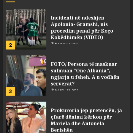
JULY 24, 2025
Incidenti në ndeshjen
Apolonia- Gramshi, nis
procedim penal për Koço
Kokëdhimën (VIDEO)
2
MARCH 27, 2025
FOTO/ Persona të maskuar
sulmuan “One Albania”,
ngjarja u fsheh. A u vodhën
serverat?
3
MARCH 25, 2025
Prokuroria jep pretencën, ja
çfarë dënimi kërkon për
Mariela dhe Antonela
Berishën