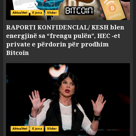
Aktualitet
E jona
Slider
RAPORTI KONFIDENCIAL/ KESH blen
energjinë sa “frengu pulën”, HEC -et
private e përdorin për prodhim
Bitcoin
Aktualitet
E jona
Slider