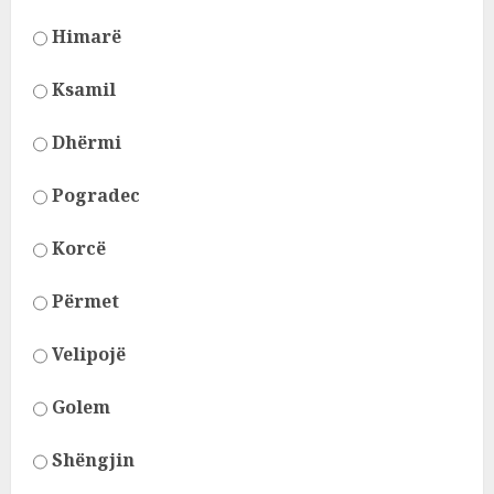
Himarë
Ksamil
Dhërmi
Pogradec
Korcë
Përmet
Velipojë
Golem
Shëngjin