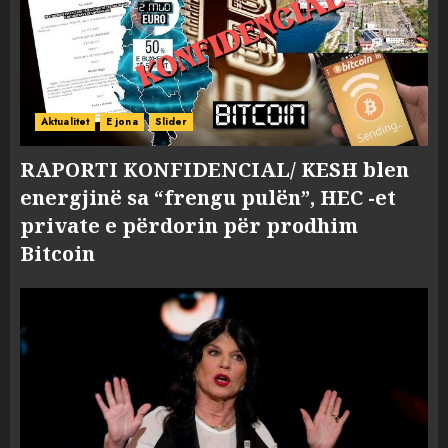
Aktualitet
E jona
Slider
RAPORTI KONFIDENCIAL/ KESH blen
energjinë sa “frengu pulën”, HEC -et
private e përdorin për prodhim
Bitcoin