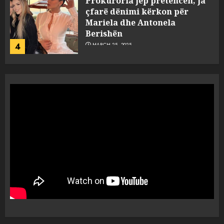
“Ai që drejtonte makinën më
ngjau me Talo Çelën”,
dëshmia e Nuredin Dumanit
flet për PERSONAT që e
plagosën!
5
MARCH 25, 2025
Punonjësja e UKT akuzon
drejtorin Skerdi Drenova dhe
“bosen” Joana Nano për
abuzim me fondet publike dhe
pasuri të pajustifikuar
1
JULY 24, 2025
Incidenti në ndeshjen
Apolonia- Gramshi, nis
procedim penal për Koço
Kokëdhimën (VIDEO)
MARCH 27, 2025