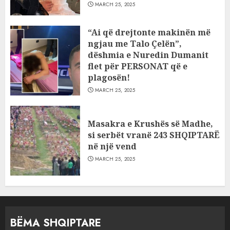
MARCH 25, 2025
“Ai që drejtonte makinën më
ngjau me Talo Çelën”,
dëshmia e Nuredin Dumanit
flet për PERSONAT që e
plagosën!
MARCH 25, 2025
Masakra e Krushës së Madhe,
si serbët vranë 243 SHQIPTARË
në një vend
MARCH 25, 2025
BËMA SHQIPTARE