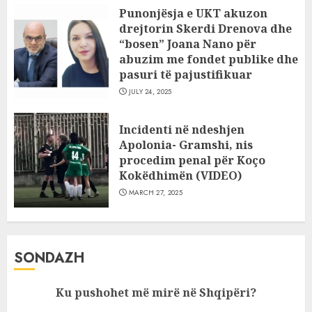
Punonjësja e UKT akuzon
drejtorin Skerdi Drenova dhe
“bosen” Joana Nano për
abuzim me fondet publike dhe
pasuri të pajustifikuar
JULY 24, 2025
Incidenti në ndeshjen
Apolonia- Gramshi, nis
procedim penal për Koço
Kokëdhimën (VIDEO)
MARCH 27, 2025
SONDAZH
Ku pushohet më mirë në Shqipëri?