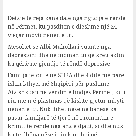
Detaje të reja kanë dalë nga ngjarja e rëndë
në Përmet, ku pasditen e djeshme një 24-
vjeçar mbyti nënën e tij.
Mësohet se Albi Muhollari vuante nga
depresioni dhe në momentin që kreu aktin
ka qënë në gjendje të rëndë depresive.
Familja jetonte në SHBA dhe 4 ditë më parë
ishin kthyer në Shqipëri për pushime.
Ata shkuan në vendin e lindjes Përmet, ku i
riu me një plastmas që kishte gjetur mbyti
nënën e tij. Nuk dihet nëse në banesë ka
pasur familjarë të tjerë në momentin e
krimit të rëndë nga ana e djalit, si dhe nuk
ka të dhëna nëse i riu kurohej për