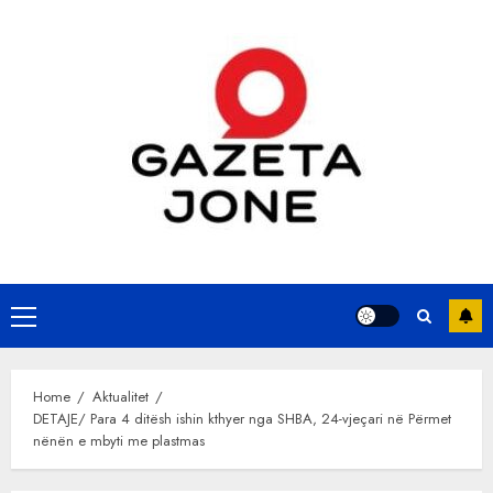
Skip
to
content
Primary
Menu
Home
Aktualitet
DETAJE/ Para 4 ditësh ishin kthyer nga SHBA, 24-vjeçari në Përmet
nënën e mbyti me plastmas