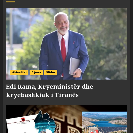
Aktualitet
E jona
Slider
Edi Rama, Kryeministër dhe
kryebashkiak i Tiranës