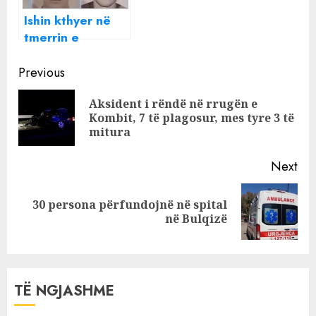
Ishin kthyer në
tmerrin e
banorëve,
Continue
arrestohen 8
Previous
shqiptarë
Reading
Aksident i rëndë në rrugën e
HAJDUTË në
Pre
Kombit, 7 të plagosur, mes tyre 3 të
Spanjë
pos
mitura
(EMRA+FOTO)
Next
30 persona përfundojnë në spital
Next
në Bulqizë
post:
TË NGJASHME