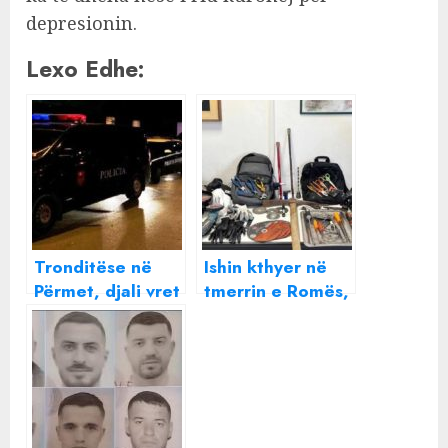
depresionin.
Lexo Edhe:
Tronditëse në
Ishin kthyer në
Përmet, djali vret
tmerrin e Romës,
nënën e tij!
arrestohen“skifterët”
shqiptarë!