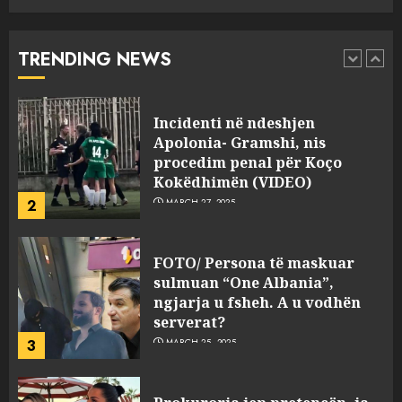
Incidenti në ndeshjen
Apolonia- Gramshi, nis
TRENDING NEWS
procedim penal për Koço
Kokëdhimën (VIDEO)
2
MARCH 27, 2025
FOTO/ Persona të maskuar
sulmuan “One Albania”,
ngjarja u fsheh. A u vodhën
serverat?
3
MARCH 25, 2025
Prokuroria jep pretencën, ja
çfarë dënimi kërkon për
Mariela dhe Antonela
Berishën
4
MARCH 25, 2025