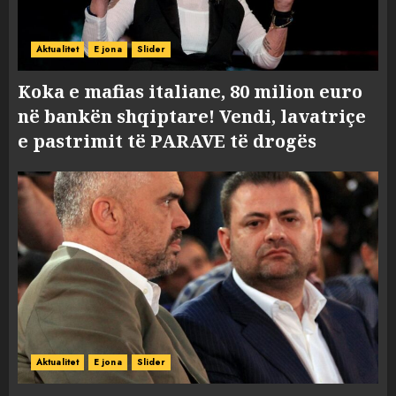
Aktualitet
E jona
Slider
Koka e mafias italiane, 80 milion euro
në bankën shqiptare! Vendi, lavatriçe
e pastrimit të PARAVE të drogës
Aktualitet
E jona
Slider