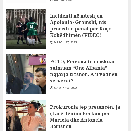
Incidenti në ndeshjen
Apolonia- Gramshi, nis
procedim penal për Koço
Kokëdhimën (VIDEO)
MARCH 27, 2025
FOTO/ Persona të maskuar
sulmuan “One Albania”,
ngjarja u fsheh. A u vodhën
serverat?
MARCH 25, 2025
Prokuroria jep pretencën, ja
çfarë dënimi kërkon për
Mariela dhe Antonela
Berishën