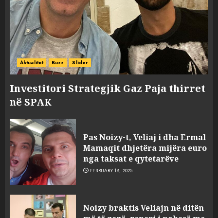
Aktualitet
Buzz
Slider
Investitori Strategjik Gaz Paja thirret
në SPAK
Pas Noizy-t, Veliaj i dha Ermal
FOTO/ Persona të maskuar
Mamaqit dhjetëra mijëra euro
sulmuan “One Albania”,
nga taksat e qytetarëve
ngjarja u fsheh. A u vodhën
FEBRUARY 18, 2025
serverat?
3
MARCH 25, 2025
Noizy braktis Veliajn në ditën