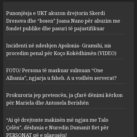
2
Punonjësja e UKT akuzon drejtorin Skerdi
FOTO/ Persona të maskuar
Drenova dhe “bosen” Joana Nano për abuzim me
sulmuan “One Albania”,
fondet publike dhe pasuri të pajustifikuar
ngjarja u fsheh. A u vodhën
serverat?
Incidenti në ndeshjen Apolonia- Gramshi, nis
3
MARCH 25, 2025
procedim penal për Koço Kokëdhimën (VIDEO)
Prokuroria jep pretencën, ja
FOTO/ Persona të maskuar sulmuan “One
çfarë dënimi kërkon për
Albania”, ngjarja u fsheh. A u vodhën serverat?
Mariela dhe Antonela
Berishën
Prokuroria jep pretencën, ja çfarë dënimi kërkon
4
MARCH 25, 2025
për Mariela dhe Antonela Berishën
“Ai që drejtonte makinën më
“Ai që drejtonte makinën më ngjau me Talo
ngjau me Talo Çelën”,
Çelën”, dëshmia e Nuredin Dumanit flet për
dëshmia e Nuredin Dumanit
PERSONAT që e plagosën!
flet për PERSONAT që e