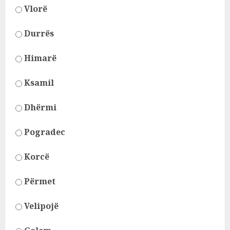
Vlorë
Durrës
Himarë
Ksamil
Dhërmi
Pogradec
Korcë
Përmet
Velipojë