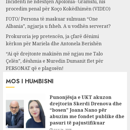
Incidenti në ndeshjen Apolonia- Gramshi, nis
procedim penal për Koço Kokëdhimën (VIDEO)
FOTO/ Persona të maskuar sulmuan “One
Albania”, ngjarja u fsheh. A u vodhën serverat?
Prokuroria jep pretencën, ja çfarë dënimi
kërkon për Mariela dhe Antonela Berishën
“Ai që drejtonte makinën më ngjau me Talo
Çelën”, dëshmia e Nuredin Dumanit flet për
PERSONAT që e plagosën!
MOS I HUMBISNI
Punonjësja e UKT akuzon
drejtorin Skerdi Drenova dhe
“bosen” Joana Nano për
abuzim me fondet publike dhe
pasuri të pajustifikuar
JULY 24, 2025