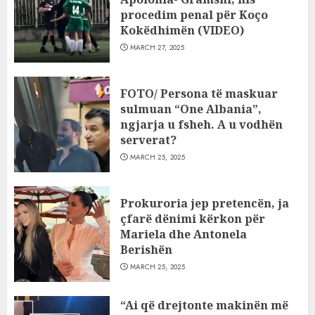
procedim penal për Koço
Kokëdhimën (VIDEO)
MARCH 27, 2025
FOTO/ Persona të maskuar
sulmuan “One Albania”,
ngjarja u fsheh. A u vodhën
serverat?
MARCH 25, 2025
Prokuroria jep pretencën, ja
çfarë dënimi kërkon për
Mariela dhe Antonela
Berishën
MARCH 25, 2025
“Ai që drejtonte makinën më