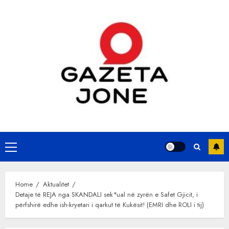
Skip
to
content
Primary
Menu
Home
Aktualitet
Detaje të REJA nga SKANDALI sek*ual në zyrën e Safet Gjicit, i
përfshirë edhe ish-kryetari i qarkut të Kukësit! (EMRI dhe ROLI i tij)