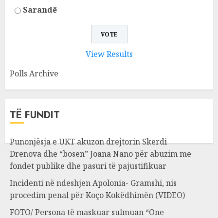
Sarandë
View Results
Polls Archive
TË FUNDIT
Punonjësja e UKT akuzon drejtorin Skerdi
Drenova dhe “bosen” Joana Nano për abuzim me
fondet publike dhe pasuri të pajustifikuar
Incidenti në ndeshjen Apolonia- Gramshi, nis
procedim penal për Koço Kokëdhimën (VIDEO)
FOTO/ Persona të maskuar sulmuan “One