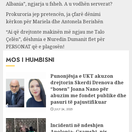
Albania”, ngjarja u fsheh. A u vodhën serverat?
Prokuroria jep pretencën, ja çfarë dënimi
kërkon për Mariela dhe Antonela Berishën
“Ai që drejtonte makinën më ngjau me Talo
Çelën”, dëshmia e Nuredin Dumanit flet për
PERSONAT që e plagosën!
MOS I HUMBISNI
Punonjësja e UKT akuzon
drejtorin Skerdi Drenova dhe
“bosen” Joana Nano për
abuzim me fondet publike dhe
pasuri të pajustifikuar
JULY 24, 2025
Incidenti në ndeshjen
Apolonia- Gramshi, nis