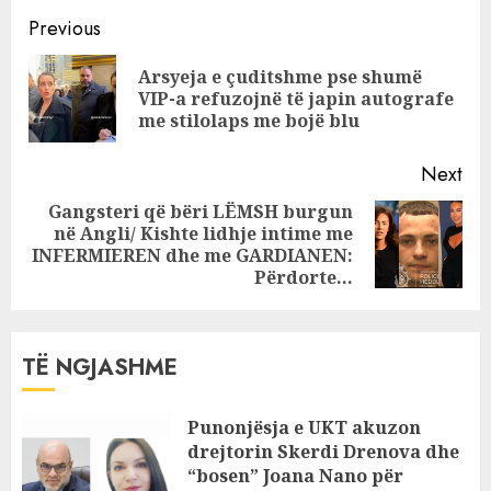
kërkon
Continue
“bashkëpunëtorët”
Previous
e Alma K.
Reading
Arsyeja e çuditshme pse shumë
Pre
VIP-a refuzojnë të japin autografe
pos
me stilolaps me bojë blu
Next
Gangsteri që bëri LËMSH burgun
në Angli/ Kishte lidhje intime me
Next
INFERMIEREN dhe me GARDIANEN:
post:
Përdorte…
TË NGJASHME
Punonjësja e UKT akuzon
drejtorin Skerdi Drenova dhe
“bosen” Joana Nano për