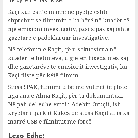
në zyrën e Bashkisë.
Kaçi kur është marrë në pyetje është
shprehur se filmimin e ka bërë në kuadër të
një emisioni investigativ, pasi sipas saj ishte
gazetare e padeklaruar investigative.
Në telefonin e Kaçit, që u sekuestrua në
kuadër te hetimeve, u gjeten biseda mes saj
dhe gazetarëve të emisionit investigativ, ku
Kaçi fliste për këtë filmim.
Sipas SPAK, filmimi u bë me vullnet të plotë
nga ana e Alma Kaçit, për ta dokumentuar.
Në pah del edhe emri i Adebin Oruçit, ish-
kryetar i qarkut Kukës që sipas Kaçit ai ia ka
marrë USB e filmimit me forcë.
Lexo Edhe: