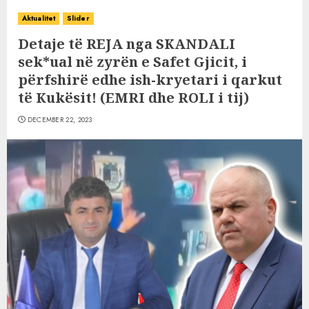
Aktualitet
Slider
Detaje të REJA nga SKANDALI
sek*ual në zyrën e Safet Gjicit, i
përfshirë edhe ish-kryetari i qarkut
të Kukësit! (EMRI dhe ROLI i tij)
DECEMBER 22, 2023