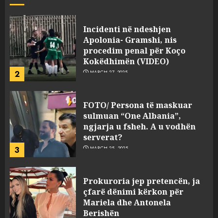
JULY 24, 2025
Incidenti në ndeshjen
Apolonia- Gramshi, nis
procedim penal për Koço
Kokëdhimën (VIDEO)
2
MARCH 27, 2025
FOTO/ Persona të maskuar
sulmuan “One Albania”,
ngjarja u fsheh. A u vodhën
serverat?
3
MARCH 25, 2025
Prokuroria jep pretencën, ja
çfarë dënimi kërkon për
Mariela dhe Antonela
Berishën