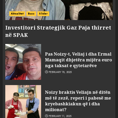
Aktualitet
Buzz
Slider
Investitori Strategjik Gaz Paja thirret
në SPAK
Pas Noizy-t, Veliaj i dha Ermal
Mamaqit dhjetëra mijëra euro
nga taksat e qytetarëve
FEBRUARY 18, 2025
FOTO/ Persona të maskuar
Noizy braktis Veliajn në ditën
sulmuan “One Albania”,
më të zezë, reperi i pabesë me
ngjarja u fsheh. A u vodhën
kryebashkiakun që i dha
serverat?
milionat?
3
MARCH 25, 2025
FEBRUARY 11, 2025