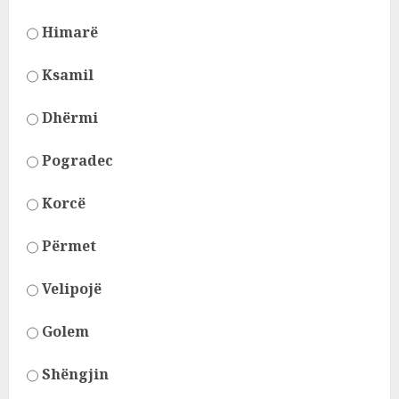
Himarë
Ksamil
Dhërmi
Pogradec
Korcë
Përmet
Velipojë
Golem
Shëngjin