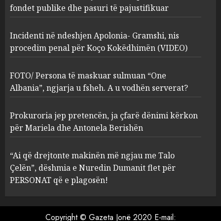
Kokëdhimën (VIDEO)
fondet publike dhe pasuri të pajustifikuar
2
MARCH 27, 2025
Incidenti në ndeshjen Apolonia- Gramshi, nis
procedim penal për Koço Kokëdhimën (VIDEO)
FOTO/ Persona të maskuar
sulmuan “One Albania”,
ngjarja u fsheh. A u vodhën
FOTO/ Persona të maskuar sulmuan “One
serverat?
Albania”, ngjarja u fsheh. A u vodhën serverat?
3
MARCH 25, 2025
Prokuroria jep pretencën, ja çfarë dënimi kërkon
Prokuroria jep pretencën, ja
për Mariela dhe Antonela Berishën
çfarë dënimi kërkon për
Mariela dhe Antonela
“Ai që drejtonte makinën më ngjau me Talo
Berishën
Çelën”, dëshmia e Nuredin Dumanit flet për
4
MARCH 25, 2025
PERSONAT që e plagosën!
“Ai që drejtonte makinën më
ngjau me Talo Çelën”,
Copyright © Gazeta Jonë 2020 E-mail: