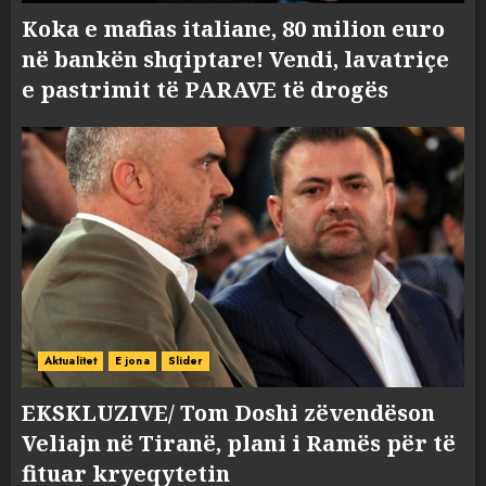
Koka e mafias italiane, 80 milion euro
në bankën shqiptare! Vendi, lavatriçe
e pastrimit të PARAVE të drogës
Aktualitet
E jona
Slider
EKSKLUZIVE/ Tom Doshi zëvendëson
Veliajn në Tiranë, plani i Ramës për të
fituar kryeqytetin