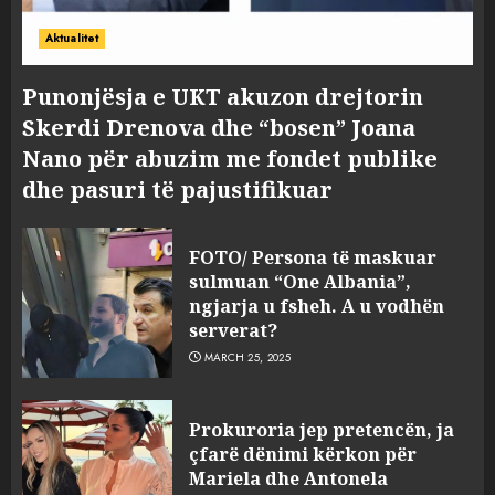
Aktualitet
Punonjësja e UKT akuzon drejtorin
Skerdi Drenova dhe “bosen” Joana
Nano për abuzim me fondet publike
dhe pasuri të pajustifikuar
FOTO/ Persona të maskuar
sulmuan “One Albania”,
ngjarja u fsheh. A u vodhën
serverat?
MARCH 25, 2025
Prokuroria jep pretencën, ja
çfarë dënimi kërkon për
Mariela dhe Antonela