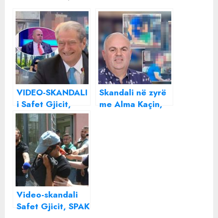
VIDEO-SKANDALI
Skandali në zyrë
i Safet Gjicit,
me Alma Kaçin,
Berisha: Nuk
avokati i Safet
është faji im që…
Gjicit: Pasuria e
tij do të …
Video-skandali
Safet Gjicit, SPAK