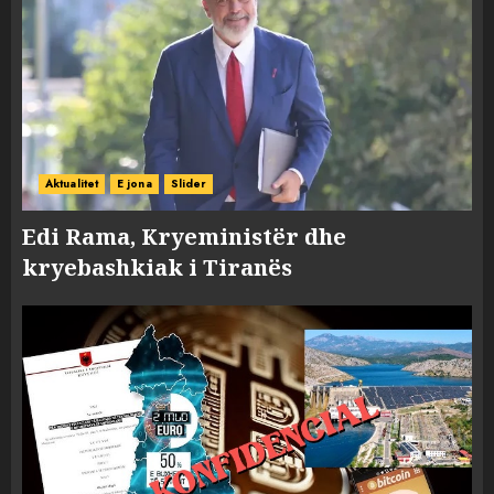
Aktualitet
E jona
Slider
Edi Rama, Kryeministër dhe
kryebashkiak i Tiranës