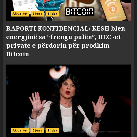
Aktualitet
E jona
Slider
RAPORTI KONFIDENCIAL/ KESH blen
energjinë sa “frengu pulën”, HEC -et
private e përdorin për prodhim
Bitcoin
Aktualitet
E jona
Slider