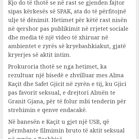
Kjo do të thotë se në rast se gjenden fajtor
sipas kërkesës së SPAK, ata do të përfitojnë
ulje të dënimit. Hetimet për këtë rast nisën
në qershor pas publikimit në rrjetet sociale
dhe media të një video të xhiruar në
ambientet e zyrës së kryebashkiakut, gjatë
kryerjes së aktit intim.
Prokuroria thotë se nga hetimet, ka
rezultuar një bisedë e zhvilluar mes Alma
Kaçit dhe Safet Gjicit në zyrën e tij, ku Gjici
pas favorit seksual, e drejtori Almën te
Granit Gjana, për të folur mbi tenderin për
strehimin e qenve endacakë.
Në banesën e Kaçit u gjet një USB, që
përmbante filmimin bruto të aktit seksual