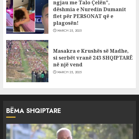
ngjau me Talo Çelën”,
dëshmia e Nuredin Dumanit
flet për PERSONAT që e
plagosën!
MARCH 25, 2025
Masakra e Krushës së Madhe,
si serbët vranë 243 SHQIPTARË
në një vend
MARCH 25, 2025
BËMA SHQIPTARE