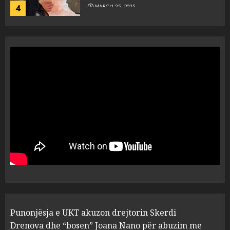
4
MARCH 25, 2025
“Ai që drejtonte makinën më
ngjau me Talo Çelën”,
dëshmia e Nuredin Dumanit
flet për PERSONAT që e
plagosën!
5
MARCH 25, 2025
Punonjësja e UKT akuzon
drejtorin Skerdi Drenova dhe
“bosen” Joana Nano për
abuzim me fondet publike dhe
pasuri të pajustifikuar
1
JULY 24, 2025
Incidenti në ndeshjen
Punonjësja e UKT akuzon drejtorin Skerdi
Apolonia- Gramshi, nis
procedim penal për Koço
Drenova dhe “bosen” Joana Nano për abuzim me