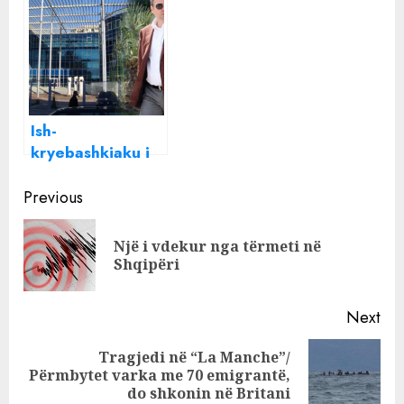
kriminale”, Dan
shoqja e 22-
Hutra merret në
vjeçares keniane
pyetje nga
agjentët e BKH
Ish-
kryebashkiaku i
Durrësit Vangjush
Continue
Dako merret në
Previous
pyetje në SPAK,
Reading
ja motivi
Një i vdekur nga tërmeti në
Pre
Shqipëri
pos
Next
Tragjedi në “La Manche”/
Next
Përmbytet varka me 70 emigrantë,
post:
do shkonin në Britani