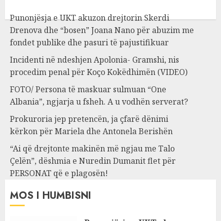
Punonjësja e UKT akuzon drejtorin Skerdi
Drenova dhe “bosen” Joana Nano për abuzim me
fondet publike dhe pasuri të pajustifikuar
Incidenti në ndeshjen Apolonia- Gramshi, nis
procedim penal për Koço Kokëdhimën (VIDEO)
FOTO/ Persona të maskuar sulmuan “One
Albania”, ngjarja u fsheh. A u vodhën serverat?
Prokuroria jep pretencën, ja çfarë dënimi
kërkon për Mariela dhe Antonela Berishën
“Ai që drejtonte makinën më ngjau me Talo
Çelën”, dëshmia e Nuredin Dumanit flet për
PERSONAT që e plagosën!
MOS I HUMBISNI