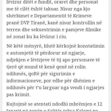
lëvizur ditët e fundit, oraret dhe personat
me të cilët është takuar. Nisur nga kjo
shërbimet e Departamentit të Krimeve
pranë DVP Tiranë, kanë nisur kontrollin në
terren dhe sekuestrimin e pamjeve filmike
në zonat ku ka lëvizur i riu.
Në këtë mënyrë, blutë kërkojnë konstatimin
e automjetit të përdorur në ngjarje,
ndjekjen e lëvizjeve të tij apo personave të
tjerë që mund të kenë qenë në rolin
ndihmës, qoftë për sigurimin e
informacioneve, por edhe për dhënien e
ndihmës për t’u larguar nga vendi i ngjarjes
pas krimit.
Kujtojmë se atentati ndodhi mbrëmjen e 12
Janarit në zonën e Selitës teksa Kalemi po