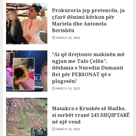
Prokuroria jep pretencën, ja
çfarë dënimi kërkon për
Mariela dhe Antonela
Berishën
MARCH 25, 2025
“Ai që drejtonte makinën më
ngjau me Talo Çelën”,
dëshmia e Nuredin Dumanit
flet për PERSONAT që e
plagosën!
MARCH 25, 2025
Masakra e Krushës së Madhe,
si serbët vranë 243 SHQIPTARË
në një vend
MARCH 25, 2025