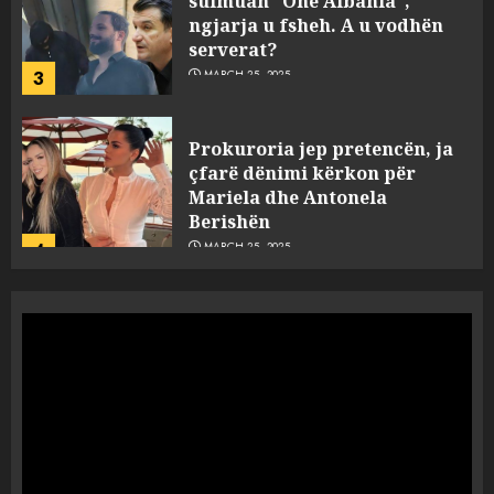
ngjarja u fsheh. A u vodhën
serverat?
3
MARCH 25, 2025
Prokuroria jep pretencën, ja
çfarë dënimi kërkon për
Mariela dhe Antonela
Berishën
4
MARCH 25, 2025
“Ai që drejtonte makinën më
ngjau me Talo Çelën”,
dëshmia e Nuredin Dumanit
flet për PERSONAT që e
plagosën!
5
MARCH 25, 2025
Punonjësja e UKT akuzon