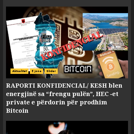
Aktualitet
E jona
Slider
RAPORTI KONFIDENCIAL/ KESH blen
energjinë sa “frengu pulën”, HEC -et
private e përdorin për prodhim
Bitcoin