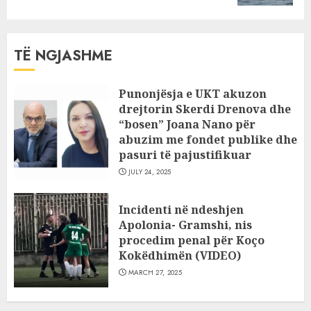
TË NGJASHME
Punonjësja e UKT akuzon
drejtorin Skerdi Drenova dhe
“bosen” Joana Nano për
abuzim me fondet publike dhe
pasuri të pajustifikuar
JULY 24, 2025
Incidenti në ndeshjen
Apolonia- Gramshi, nis
procedim penal për Koço
Kokëdhimën (VIDEO)
MARCH 27, 2025