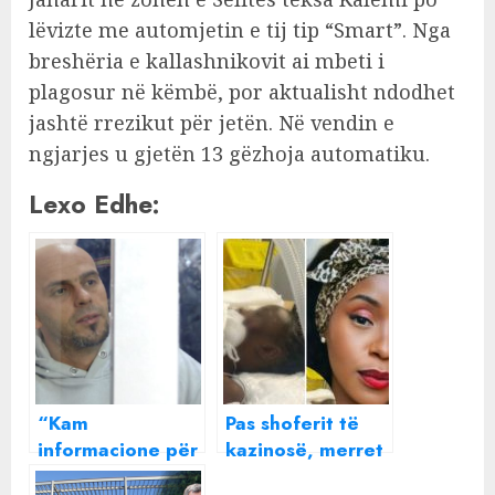
lëvizte me automjetin e tij tip “Smart”. Nga
breshëria e kallashnikovit ai mbeti i
plagosur në këmbë, por aktualisht ndodhet
jashtë rrezikut për jetën. Në vendin e
ngjarjes u gjetën 13 gëzhoja automatiku.
Lexo Edhe:
“Kam
Pas shoferit të
informacione për
kazinosë, merret
disa ngjarje
në pyetje edhe