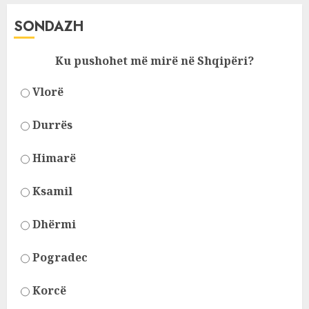
SONDAZH
Ku pushohet më mirë në Shqipëri?
Vlorë
Durrës
Himarë
Ksamil
Dhërmi
Pogradec
Korcë