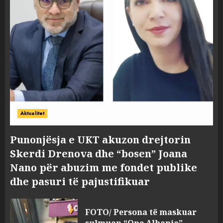
Aktualitet
Punonjësja e UKT akuzon drejtorin
Skerdi Drenova dhe “bosen” Joana
Nano për abuzim me fondet publike
dhe pasuri të pajustifikuar
FOTO/ Persona të maskuar
sulmuan “One Albania”,