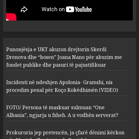
drejtorin Skerdi Drenova dhe
“bosen” Joana Nano për
abuzim me fondet publike dhe
pasuri të pajustifikuar
1
JULY 24, 2025
Incidenti në ndeshjen
Punonjësja e UKT akuzon drejtorin Skerdi
Apolonia- Gramshi, nis
procedim penal për Koço
Drenova dhe “bosen” Joana Nano për abuzim me
Kokëdhimën (VIDEO)
fondet publike dhe pasuri të pajustifikuar
2
MARCH 27, 2025
Incidenti në ndeshjen Apolonia- Gramshi, nis
procedim penal për Koço Kokëdhimën (VIDEO)
FOTO/ Persona të maskuar
sulmuan “One Albania”,
ngjarja u fsheh. A u vodhën
FOTO/ Persona të maskuar sulmuan “One
serverat?
Albania”, ngjarja u fsheh. A u vodhën serverat?
3
MARCH 25, 2025
Prokuroria jep pretencën, ja çfarë dënimi kërkon