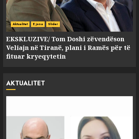
Aktualitet
E jona
Slider
EKSKLUZIVE/ Tom Doshi zëvendëson
Veliajn në Tiranë, plani i Ramës për të
fituar kryeqytetin
AKTUALITET