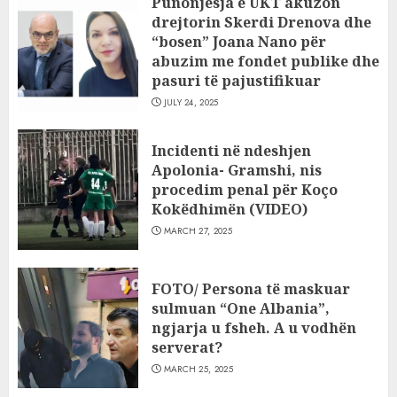
Punonjësja e UKT akuzon
drejtorin Skerdi Drenova dhe
“bosen” Joana Nano për
abuzim me fondet publike dhe
pasuri të pajustifikuar
JULY 24, 2025
Incidenti në ndeshjen
Apolonia- Gramshi, nis
procedim penal për Koço
Kokëdhimën (VIDEO)
MARCH 27, 2025
FOTO/ Persona të maskuar
sulmuan “One Albania”,
ngjarja u fsheh. A u vodhën
serverat?
MARCH 25, 2025