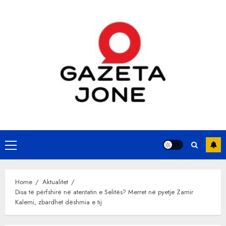
Skip
to
content
Primary
Menu
Home
Aktualitet
Disa të përfshirë në atentatin e Selitës? Merret në pyetje Zamir
Kalemi, zbardhet dëshmia e tij