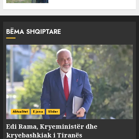
BËMA SHQIPTARE
Aktualitet
E jona
Slider
Edi Rama, Kryeministër dhe
kryebashkiak i Tiranës