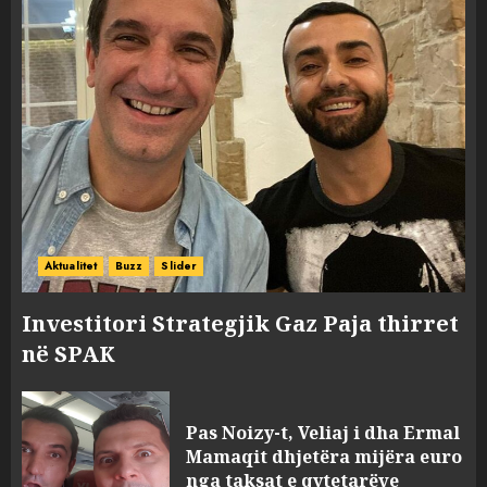
Aktualitet
Buzz
Slider
Investitori Strategjik Gaz Paja thirret
në SPAK
Pas Noizy-t, Veliaj i dha Ermal
Mamaqit dhjetëra mijëra euro
nga taksat e qytetarëve