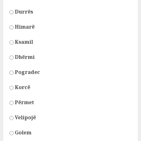
Durrës
Himarë
Ksamil
Dhërmi
Pogradec
Korcë
Përmet
Velipojë
Golem