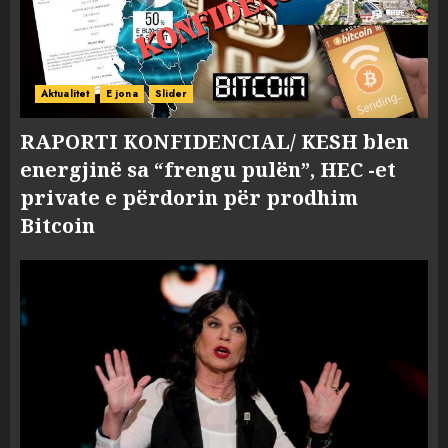
Aktualitet
E jona
Slider
RAPORTI KONFIDENCIAL/ KESH blen
energjinë sa “frengu pulën”, HEC -et
private e përdorin për prodhim
Bitcoin