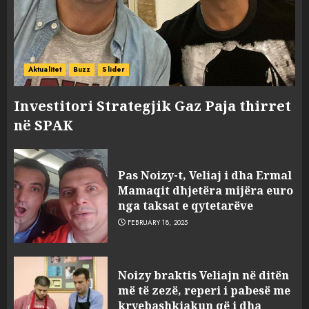
Aktualitet
Buzz
Slider
Investitori Strategjik Gaz Paja thirret
në SPAK
FOTO/ Persona të maskuar
sulmuan “One Albania”,
Pas Noizy-t, Veliaj i dha Ermal
ngjarja u fsheh. A u vodhën
Mamaqit dhjetëra mijëra euro
serverat?
nga taksat e qytetarëve
3
MARCH 25, 2025
FEBRUARY 18, 2025
Prokuroria jep pretencën, ja
Noizy braktis Veliajn në ditën
çfarë dënimi kërkon për
më të zezë, reperi i pabesë me
Mariela dhe Antonela
kryebashkiakun që i dha
Berishën