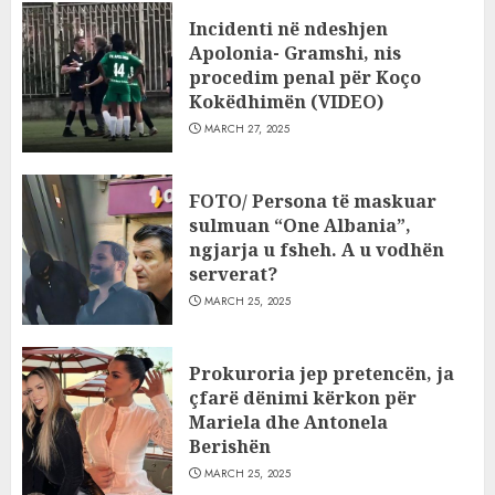
Incidenti në ndeshjen
Apolonia- Gramshi, nis
procedim penal për Koço
Kokëdhimën (VIDEO)
MARCH 27, 2025
FOTO/ Persona të maskuar
sulmuan “One Albania”,
ngjarja u fsheh. A u vodhën
serverat?
MARCH 25, 2025
Prokuroria jep pretencën, ja
çfarë dënimi kërkon për
Mariela dhe Antonela
Berishën
MARCH 25, 2025