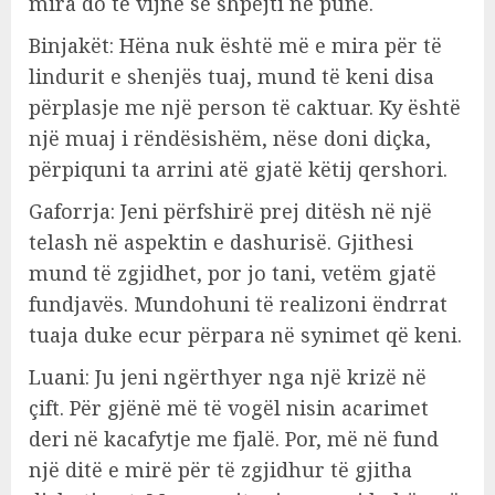
mira do të vijnë së shpejti në punë.
Binjakët: Hëna nuk është më e mira për të
lindurit e shenjës tuaj, mund të keni disa
përplasje me një person të caktuar. Ky është
një muaj i rëndësishëm, nëse doni diçka,
përpiquni ta arrini atë gjatë këtij qershori.
Gaforrja: Jeni përfshirë prej ditësh në një
telash në aspektin e dashurisë. Gjithesi
mund të zgjidhet, por jo tani, vetëm gjatë
fundjavës. Mundohuni të realizoni ëndrrat
tuaja duke ecur përpara në synimet që keni.
Luani: Ju jeni ngërthyer nga një krizë në
çift. Për gjënë më të vogël nisin acarimet
deri në kacafytje me fjalë. Por, më në fund
një ditë e mirë për të zgjidhur të gjitha