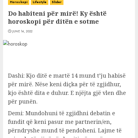
Horoskopi
Lifestyle
Slider
Do habiteni për mirë! Ky është
horoskopi për ditën e sotme
JUNE 14, 2022
Dashi: Kjo ditë e martë 14 mund t’ju habisë
për mirë. Nëse keni diçka për të zgjidhur,
kjo është dita e duhur. E njëjta gjë vlen dhe
për punën.
Demi: Mundohuni të zgjidhni debatin e
fundit që keni pasur me partnerin/en,
përndryshe mund të pendoheni. Lajme të