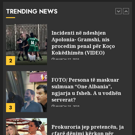
Kokëdhimën (VIDEO)
TRENDING NEWS
2
MARCH 27, 2025
FOTO/ Persona të maskuar
sulmuan “One Albania”,
ngjarja u fsheh. A u vodhën
serverat?
3
MARCH 25, 2025
Prokuroria jep pretencën, ja
çfarë dënimi kërkon për
Mariela dhe Antonela
Berishën
4
MARCH 25, 2025
“Ai që drejtonte makinën më
ngjau me Talo Çelën”,