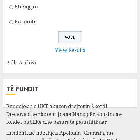
Shëngjin
Sarandë
View Results
Polls Archive
TË FUNDIT
Punonjësja e UKT akuzon drejtorin Skerdi
Drenova dhe “bosen” Joana Nano për abuzim me
fondet publike dhe pasuri të pajustifikuar
Incidenti në ndeshjen Apolonia- Gramshi, nis