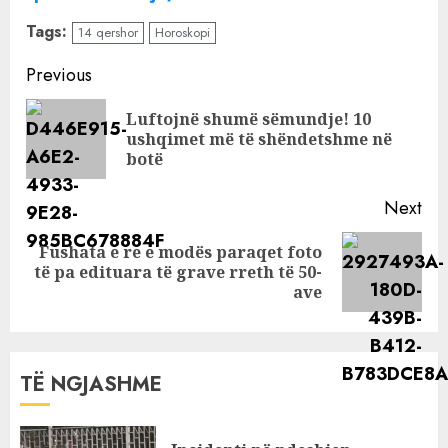
Ky është
Tags:
14 qershor
Horoskopi
horoskopi për
ditën e sotme
Continue
Previous
Reading
Luftojnë shumë sëmundje! 10
Pre
ushqimet më të shëndetshme në
pos
botë
Next
Fushata e re e modës paraqet foto
Next
të pa edituara të grave rreth të 50-
post:
ave
TË NGJASHME