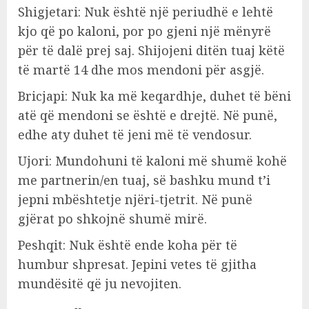
Shigjetari: Nuk është një periudhë e lehtë
kjo që po kaloni, por po gjeni një mënyrë
për të dalë prej saj. Shijojeni ditën tuaj këtë
të martë 14 dhe mos mendoni për asgjë.
Bricjapi: Nuk ka më keqardhje, duhet të bëni
atë që mendoni se është e drejtë. Në punë,
edhe aty duhet të jeni më të vendosur.
Ujori: Mundohuni të kaloni më shumë kohë
me partnerin/en tuaj, së bashku mund t’i
jepni mbështetje njëri-tjetrit. Në punë
gjërat po shkojnë shumë mirë.
Peshqit: Nuk është ende koha për të
humbur shpresat. Jepini vetes të gjitha
mundësitë që ju nevojiten.