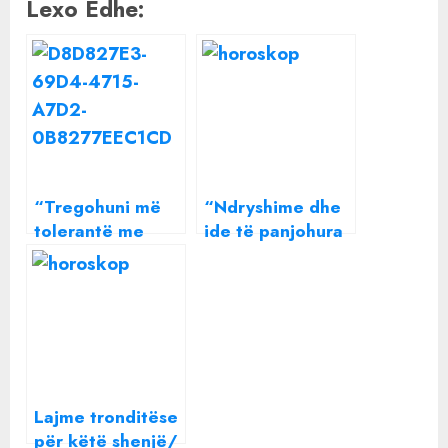
Lexo Edhe:
“Tregohuni më
“Ndryshime dhe
tolerantë me
ide të panjohura
partnerin”/ Ky
për këtë shenjë”/
është horoskopi
Ky është
për ditën e
horoskopi për
sotme
ditën e sotme
Lajme tronditëse
për këtë shenjë/