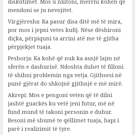
diskutimet. Mos u nxitoni, merrni kohën që
mendoni se ju nevojitet.
Virgjëresha: Ka pasur disa ditë më të mira,
por mos i jepni vetes kufij. Nëse dëshironi
diçka, përpiquni ta arrini atë me të gjitha
përpjekjet tuaja.
Peshorja: Ka kohë që nuk ka asnjë lajm në
sferën e dashurisë. Ndoshta duhet të filloni
të shihni problemin nga vetja. Gjithsesi në
punë gjërat do shkojnë gjithnjë e më mirë.
Akrepi: Mos e pengoni veten që të dilni
jashtë guackës ku vetë jeni futur, më në
fund mund të takoni personin e duhur.
Besoni më shumë te qëllimet tuaja, hapi i
parë i realizimit të tyre.