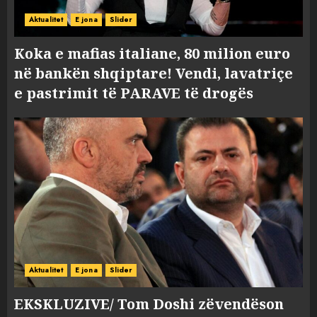
Aktualitet
E jona
Slider
Koka e mafias italiane, 80 milion euro
në bankën shqiptare! Vendi, lavatriçe
e pastrimit të PARAVE të drogës
Aktualitet
E jona
Slider
EKSKLUZIVE/ Tom Doshi zëvendëson