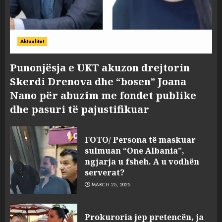
Aktualitet
Punonjësja e UKT akuzon drejtorin
Skerdi Drenova dhe “bosen” Joana
Nano për abuzim me fondet publike
dhe pasuri të pajustifikuar
FOTO/ Persona të maskuar
sulmuan “One Albania”,
ngjarja u fsheh. A u vodhën
serverat?
MARCH 25, 2025
Prokuroria jep pretencën, ja