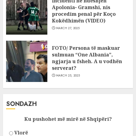
Incidenti në ndeshjen
Apolonia- Gramshi, nis
procedim penal për Koço
Kokëdhimën (VIDEO)
MARCH 27, 2025
FOTO/ Persona të maskuar
sulmuan “One Albania”,
ngjarja u fsheh. A u vodhën
serverat?
MARCH 25, 2025
SONDAZH
Ku pushohet më mirë në Shqipëri?
Vlorë