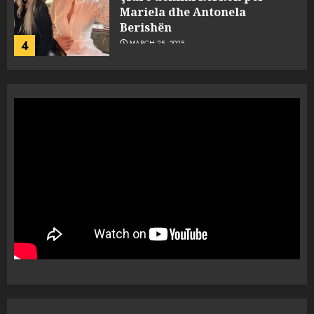
dëshmia e Nuredin Dumanit
flet për PERSONAT që e
plagosën!
5
MARCH 25, 2025
Punonjësja e UKT akuzon
drejtorin Skerdi Drenova dhe
“bosen” Joana Nano për
abuzim me fondet publike dhe
pasuri të pajustifikuar
1
JULY 24, 2025
Incidenti në ndeshjen
Apolonia- Gramshi, nis
procedim penal për Koço
Kokëdhimën (VIDEO)
2
MARCH 27, 2025
FOTO/ Persona të maskuar