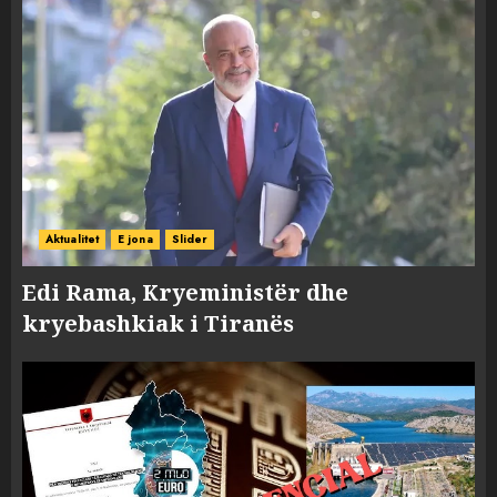
Aktualitet
E jona
Slider
Edi Rama, Kryeministër dhe
kryebashkiak i Tiranës