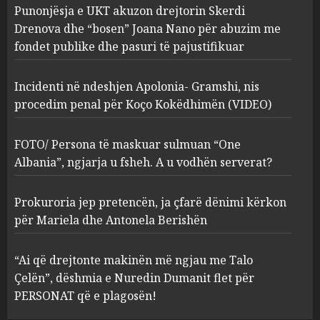
Punonjësja e UKT akuzon drejtorin Skerdi
sulmuan “One Albania”,
ngjarja u fsheh. A u vodhën
Drenova dhe “bosen” Joana Nano për abuzim me
serverat?
fondet publike dhe pasuri të pajustifikuar
3
MARCH 25, 2025
Incidenti në ndeshjen Apolonia- Gramshi, nis
procedim penal për Koço Kokëdhimën (VIDEO)
Prokuroria jep pretencën, ja
çfarë dënimi kërkon për
Mariela dhe Antonela
FOTO/ Persona të maskuar sulmuan “One
Berishën
Albania”, ngjarja u fsheh. A u vodhën serverat?
4
MARCH 25, 2025
Prokuroria jep pretencën, ja çfarë dënimi kërkon
“Ai që drejtonte makinën më
për Mariela dhe Antonela Berishën
ngjau me Talo Çelën”,
dëshmia e Nuredin Dumanit
“Ai që drejtonte makinën më ngjau me Talo
flet për PERSONAT që e
Çelën”, dëshmia e Nuredin Dumanit flet për
plagosën!
5
PERSONAT që e plagosën!
MARCH 25, 2025