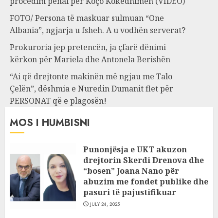
procedim penal për Koço Kokëdhimën (VIDEO)
FOTO/ Persona të maskuar sulmuan “One
Albania”, ngjarja u fsheh. A u vodhën serverat?
Prokuroria jep pretencën, ja çfarë dënimi
kërkon për Mariela dhe Antonela Berishën
“Ai që drejtonte makinën më ngjau me Talo
Çelën”, dëshmia e Nuredin Dumanit flet për
PERSONAT që e plagosën!
MOS I HUMBISNI
Punonjësja e UKT akuzon
drejtorin Skerdi Drenova dhe
“bosen” Joana Nano për
abuzim me fondet publike dhe
pasuri të pajustifikuar
JULY 24, 2025