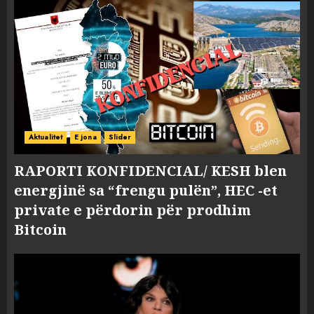
Aktualitet
E jona
Slider
RAPORTI KONFIDENCIAL/ KESH blen
energjinë sa “frengu pulën”, HEC -et
private e përdorin për prodhim
Bitcoin