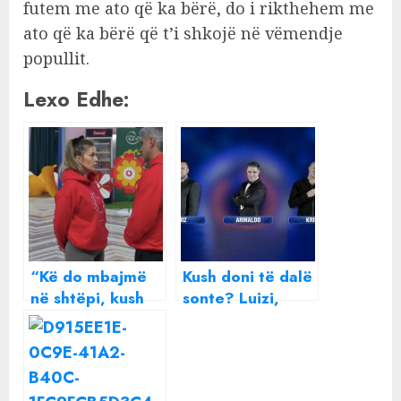
futem me ato që ka bërë, do i rikthehem me
ato që ka bërë që t’i shkojë në vëmendje
popullit.
Lexo Edhe:
“Kë do mbajmë
Kush doni të dalë
në shtëpi, kush
sonte? Luizi,
ka potencial”,
Kristi apo
Olta dhe Qetsori
Armaldo?
bëjnë plane
kunder Luizit