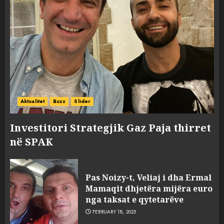
Aktualitet
Buzz
Slider
Investitori Strategjik Gaz Paja thirret
në SPAK
Pas Noizy-t, Veliaj i dha Ermal
Mamaqit dhjetëra mijëra euro
nga taksat e qytetarëve
FEBRUARY 18, 2025