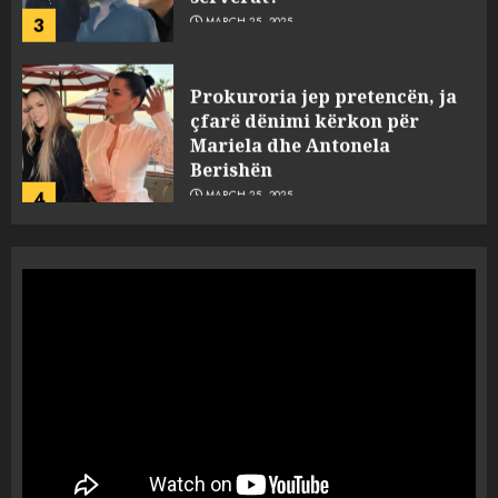
3
MARCH 25, 2025
Prokuroria jep pretencën, ja
çfarë dënimi kërkon për
Mariela dhe Antonela
Berishën
4
MARCH 25, 2025
“Ai që drejtonte makinën më
ngjau me Talo Çelën”,
dëshmia e Nuredin Dumanit
flet për PERSONAT që e
plagosën!
5
MARCH 25, 2025
Punonjësja e UKT akuzon
drejtorin Skerdi Drenova dhe
“bosen” Joana Nano për