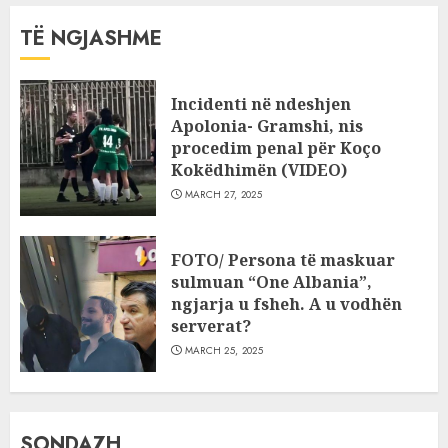
TË NGJASHME
Incidenti në ndeshjen
Apolonia- Gramshi, nis
procedim penal për Koço
Kokëdhimën (VIDEO)
MARCH 27, 2025
FOTO/ Persona të maskuar
sulmuan “One Albania”,
ngjarja u fsheh. A u vodhën
serverat?
MARCH 25, 2025
SONDAZH