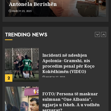
MARCH 25, 2025
plagosën!
MARCH 25, 2025
Punonjësja e UKT akuzon
drejtorin Skerdi Drenova dhe
“bosen” Joana Nano për
abuzim me fondet publike dhe
TRENDING NEWS
pasuri të pajustifikuar
1
JULY 24, 2025
Incidenti në ndeshjen
Apolonia- Gramshi, nis
procedim penal për Koço
Kokëdhimën (VIDEO)
2
MARCH 27, 2025
FOTO/ Persona të maskuar
sulmuan “One Albania”,
ngjarja u fsheh. A u vodhën
serverat?