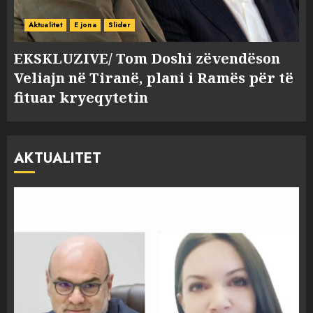
Aktualitet
E jona
Slider
EKSKLUZIVE/ Tom Doshi zëvendëson
Veliajn në Tiranë, plani i Ramës për të
fituar kryeqytetin
AKTUALITET