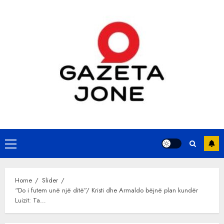
Skip
to
content
Primary
Menu
Home
Slider
“Do i futem unë një ditë”/ Kristi dhe Armaldo bëjnë plan kundër
Luizit: Ta…