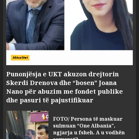
Aktualitet
Punonjësja e UKT akuzon drejtorin
Skerdi Drenova dhe “bosen” Joana
Nano për abuzim me fondet publike
dhe pasuri të pajustifikuar
FOTO/ Persona të maskuar
sulmuan “One Albania”,
ngjarja u fsheh. A u vodhën