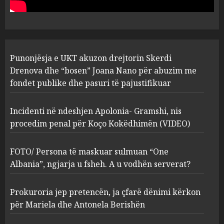
abuzim me fondet publike dhe
pasuri të pajustifikuar
1
JULY 24, 2025
Incidenti në ndeshjen
Punonjësja e UKT akuzon drejtorin Skerdi
Apolonia- Gramshi, nis
procedim penal për Koço
Drenova dhe “bosen” Joana Nano për abuzim me
Kokëdhimën (VIDEO)
fondet publike dhe pasuri të pajustifikuar
2
MARCH 27, 2025
Incidenti në ndeshjen Apolonia- Gramshi, nis
procedim penal për Koço Kokëdhimën (VIDEO)
FOTO/ Persona të maskuar
sulmuan “One Albania”,
ngjarja u fsheh. A u vodhën
FOTO/ Persona të maskuar sulmuan “One
serverat?
Albania”, ngjarja u fsheh. A u vodhën serverat?
3
MARCH 25, 2025
Prokuroria jep pretencën, ja çfarë dënimi kërkon
Prokuroria jep pretencën, ja
për Mariela dhe Antonela Berishën
çfarë dënimi kërkon për