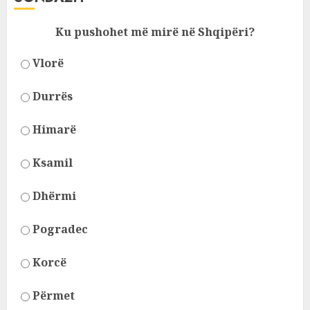
Ku pushohet më mirë në Shqipëri?
Vlorë
Durrës
Himarë
Ksamil
Dhërmi
Pogradec
Korcë
Përmet