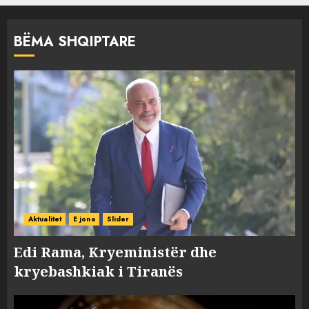
BËMA SHQIPTARE
Aktualitet
E jona
Slider
Edi Rama, Kryeministër dhe
kryebashkiak i Tiranës