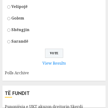
Velipojë
Golem
Shëngjin
Sarandë
View Results
Polls Archive
TË FUNDIT
Punonjësja e UKT akuzon drejtorin Skerdi