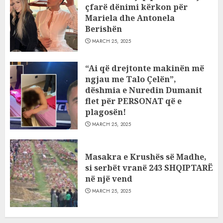
çfarë dënimi kërkon për
Mariela dhe Antonela
Berishën
MARCH 25, 2025
“Ai që drejtonte makinën më
ngjau me Talo Çelën”,
dëshmia e Nuredin Dumanit
flet për PERSONAT që e
plagosën!
MARCH 25, 2025
Masakra e Krushës së Madhe,
si serbët vranë 243 SHQIPTARË
në një vend
MARCH 25, 2025