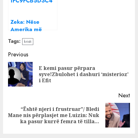
Zeka: Nëse
Amerika më
thotë mos fli 3
Tags:
kristi
ditë me gruan,
unë nuk i futem
Continue
Previous
në krevat as për
Reading
3 muaj
E kemi pasur përpara
Pre
syve!Zbulohet i dashuri ‘misterioz’
pos
i Efit
Next
“Është njeri i frustruar”/ Bledi
Next
Mane nis përplasjet me Luizin: Nuk
post:
ka pasur kurrë femra të tilla…