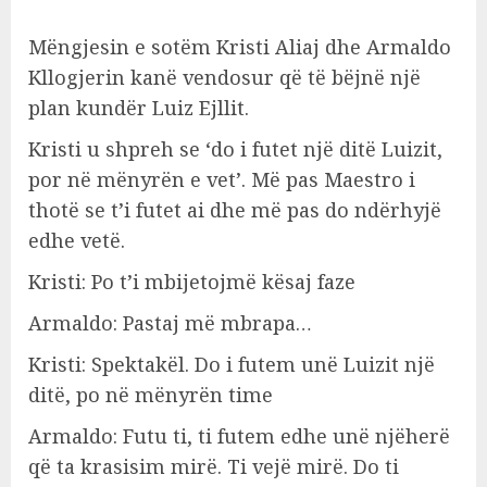
Mëngjesin e sotëm Kristi Aliaj dhe Armaldo
Kllogjerin kanë vendosur që të bëjnë një
plan kundër Luiz Ejllit.
Kristi u shpreh se ‘do i futet një ditë Luizit,
por në mënyrën e vet’. Më pas Maestro i
thotë se t’i futet ai dhe më pas do ndërhyjë
edhe vetë.
Kristi: Po t’i mbijetojmë kësaj faze
Armaldo: Pastaj më mbrapa…
Kristi: Spektakël. Do i futem unë Luizit një
ditë, po në mënyrën time
Armaldo: Futu ti, ti futem edhe unë njëherë
që ta krasisim mirë. Ti vejë mirë. Do ti