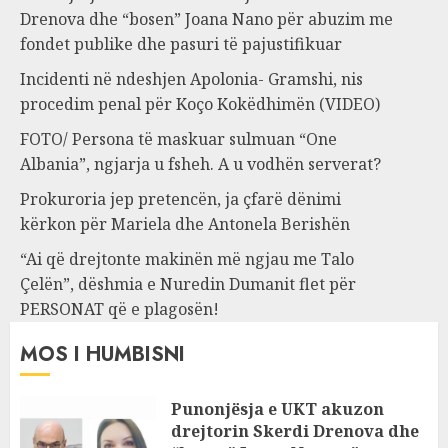
Drenova dhe “bosen” Joana Nano për abuzim me
fondet publike dhe pasuri të pajustifikuar
Incidenti në ndeshjen Apolonia- Gramshi, nis
procedim penal për Koço Kokëdhimën (VIDEO)
FOTO/ Persona të maskuar sulmuan “One
Albania”, ngjarja u fsheh. A u vodhën serverat?
Prokuroria jep pretencën, ja çfarë dënimi
kërkon për Mariela dhe Antonela Berishën
“Ai që drejtonte makinën më ngjau me Talo
Çelën”, dëshmia e Nuredin Dumanit flet për
PERSONAT që e plagosën!
MOS I HUMBISNI
Punonjësja e UKT akuzon
drejtorin Skerdi Drenova dhe