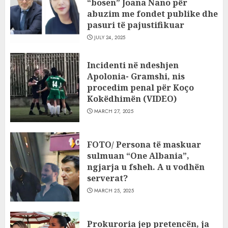
“bosen” Joana Nano për
abuzim me fondet publike dhe
pasuri të pajustifikuar
JULY 24, 2025
Incidenti në ndeshjen
Apolonia- Gramshi, nis
procedim penal për Koço
Kokëdhimën (VIDEO)
MARCH 27, 2025
FOTO/ Persona të maskuar
sulmuan “One Albania”,
ngjarja u fsheh. A u vodhën
serverat?
MARCH 25, 2025
Prokuroria jep pretencën, ja