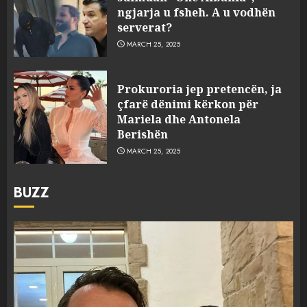
ngjarja u fsheh. A u vodhën
serverat?
MARCH 25, 2025
Prokuroria jep pretencën, ja
çfarë dënimi kërkon për
Mariela dhe Antonela
Berishën
MARCH 25, 2025
BUZZ