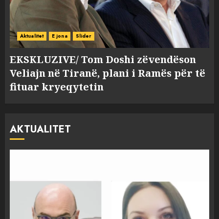
Aktualitet
E jona
Slider
EKSKLUZIVE/ Tom Doshi zëvendëson
Veliajn në Tiranë, plani i Ramës për të
fituar kryeqytetin
AKTUALITET