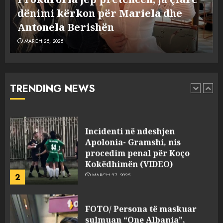
flet për PERSONAT që e
Dumanit flet për PERSONAT që e
plagosën!
5
MARCH 25, 2025
plagosën!
MARCH 25, 2025
Punonjësja e UKT akuzon
drejtorin Skerdi Drenova dhe
“bosen” Joana Nano për
abuzim me fondet publike dhe
TRENDING NEWS
pasuri të pajustifikuar
1
JULY 24, 2025
Incidenti në ndeshjen
Apolonia- Gramshi, nis
procedim penal për Koço
Kokëdhimën (VIDEO)
2
MARCH 27, 2025
FOTO/ Persona të maskuar
sulmuan “One Albania”,