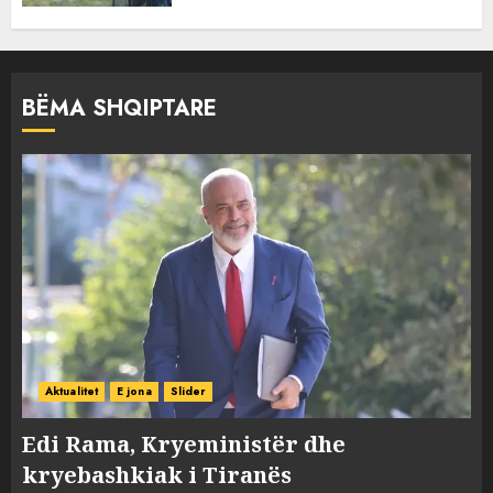
BËMA SHQIPTARE
Aktualitet
E jona
Slider
Edi Rama, Kryeministër dhe
kryebashkiak i Tiranës