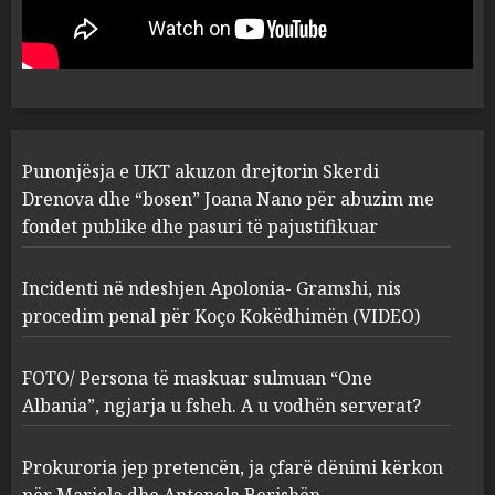
“bosen” Joana Nano për
abuzim me fondet publike dhe
pasuri të pajustifikuar
1
JULY 24, 2025
Incidenti në ndeshjen
Punonjësja e UKT akuzon drejtorin Skerdi
Apolonia- Gramshi, nis
procedim penal për Koço
Drenova dhe “bosen” Joana Nano për abuzim me
Kokëdhimën (VIDEO)
fondet publike dhe pasuri të pajustifikuar
2
MARCH 27, 2025
Incidenti në ndeshjen Apolonia- Gramshi, nis
procedim penal për Koço Kokëdhimën (VIDEO)
FOTO/ Persona të maskuar
sulmuan “One Albania”,
ngjarja u fsheh. A u vodhën
FOTO/ Persona të maskuar sulmuan “One
serverat?
Albania”, ngjarja u fsheh. A u vodhën serverat?
3
MARCH 25, 2025
Prokuroria jep pretencën, ja çfarë dënimi kërkon
Prokuroria jep pretencën, ja
për Mariela dhe Antonela Berishën