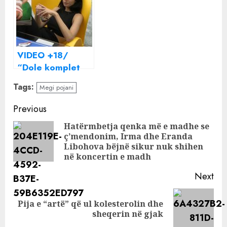
vënë
VIDEO +18/
“Dole komplet
fare”, Jori sërish
Tags:
Megi pojani
pa të brendshme
dhe i dalin pjesët
Continue
Previous
intime sheshit
Reading
Hatërmbetja qenka më e madhe se
ç’mendonim, Irma dhe Eranda
Pre
Libohova bëjnë sikur nuk shihen
pos
në koncertin e madh
Next
Pija e “artë” që ul kolesterolin dhe
Next
sheqerin në gjak
post: