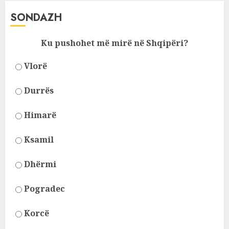
SONDAZH
Ku pushohet më mirë në Shqipëri?
Vlorë
Durrës
Himarë
Ksamil
Dhërmi
Pogradec
Korcë