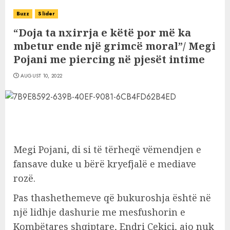
Buzz
Slider
“Doja ta nxirrja e këtë por më ka
mbetur ende një grimcë moral”/ Megi
Pojani me piercing në pjesët intime
AUGUST 10, 2022
Megi Pojani, di si të tërheqë vëmendjen e
fansave duke u bërë kryefjalë e mediave
rozë.
Pas thashethemeve që bukuroshja është në
një lidhje dashurie me mesfushorin e
Kombëtares shqiptare, Endri Çekiçi, ajo nuk