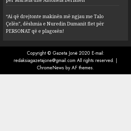
çfarë dënimi kërkon për
Mariela dhe Antonela
“Ai që drejtonte makinën më ngjau me Talo
Berishën
Çelën”, dëshmia e Nuredin Dumanit flet për
4
MARCH 25, 2025
PERSONAT që e plagosën!
“Ai që drejtonte makinën më
ngjau me Talo Çelën”,
Copyright © Gazeta Jonë 2020 E-mail:
dëshmia e Nuredin Dumanit
redaksiagazetajone@gmail.com
All rights reserved.
|
flet për PERSONAT që e
ChromeNews
by AF themes.
plagosën!
5
MARCH 25, 2025