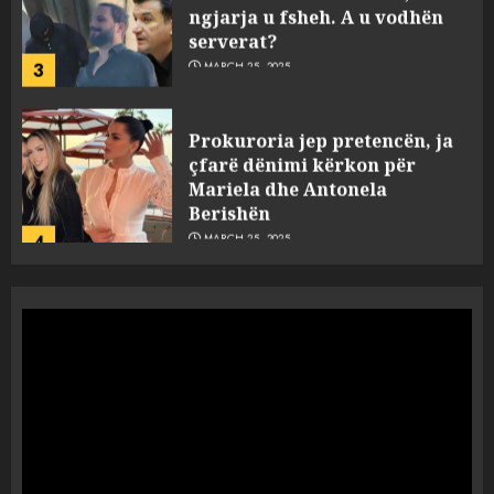
ngjarja u fsheh. A u vodhën
serverat?
3
MARCH 25, 2025
Prokuroria jep pretencën, ja
çfarë dënimi kërkon për
Mariela dhe Antonela
Berishën
4
MARCH 25, 2025
“Ai që drejtonte makinën më
ngjau me Talo Çelën”,
dëshmia e Nuredin Dumanit
flet për PERSONAT që e
plagosën!
5
MARCH 25, 2025
Punonjësja e UKT akuzon
drejtorin Skerdi Drenova dhe