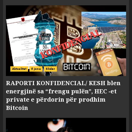
Aktualitet
E jona
Slider
RAPORTI KONFIDENCIAL/ KESH blen
energjinë sa “frengu pulën”, HEC -et
private e përdorin për prodhim
Bitcoin