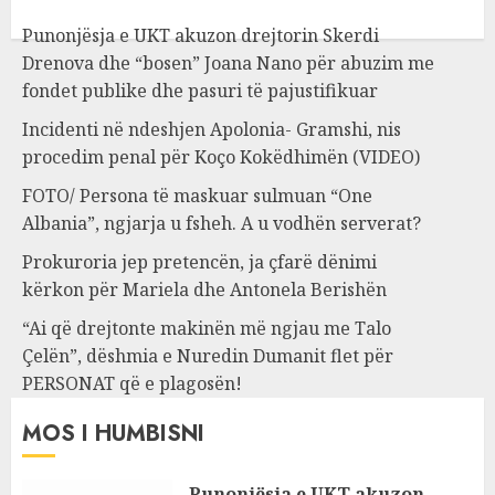
Punonjësja e UKT akuzon drejtorin Skerdi
Drenova dhe “bosen” Joana Nano për abuzim me
fondet publike dhe pasuri të pajustifikuar
Incidenti në ndeshjen Apolonia- Gramshi, nis
procedim penal për Koço Kokëdhimën (VIDEO)
FOTO/ Persona të maskuar sulmuan “One
Albania”, ngjarja u fsheh. A u vodhën serverat?
Prokuroria jep pretencën, ja çfarë dënimi
kërkon për Mariela dhe Antonela Berishën
“Ai që drejtonte makinën më ngjau me Talo
Çelën”, dëshmia e Nuredin Dumanit flet për
PERSONAT që e plagosën!
MOS I HUMBISNI
Punonjësja e UKT akuzon