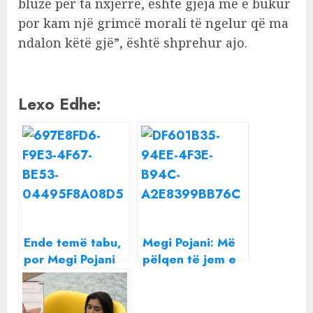
bluzë për ta nxjerrë, është gjëja më e bukur
por kam një grimcë morali të ngelur që ma
ndalon këtë gjë”, është shprehur ajo.
Lexo Edhe:
Ende temë tabu,
Megi Pojani: Më
por Megi Pojani
pëlqen të jem e
‘guxoi’! Aktorja
pacipë
publikon foton
me tampon të