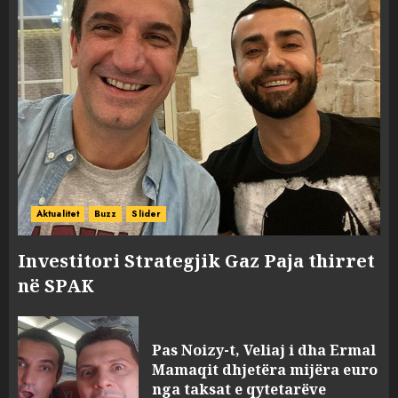
Aktualitet
Buzz
Slider
Investitori Strategjik Gaz Paja thirret
në SPAK
Pas Noizy-t, Veliaj i dha Ermal
Mamaqit dhjetëra mijëra euro
nga taksat e qytetarëve