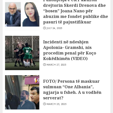
drejtorin Skerdi Drenova dhe
“bosen” Joana Nano për
abuzim me fondet publike dhe
pasuri të pajustifikuar
JULY 24, 2025
Incidenti në ndeshjen
Apolonia- Gramshi, nis
procedim penal për Koço
Kokëdhimën (VIDEO)
MARCH 27, 2025
FOTO/ Persona të maskuar
sulmuan “One Albania”,
ngjarja u fsheh. A u vodhën
serverat?
MARCH 25, 2025