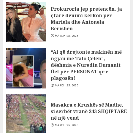
Prokuroria jep pretencën, ja
çfarë dënimi kërkon për
Mariela dhe Antonela
Berishën
MARCH 25, 2025
“Ai që drejtonte makinën më
ngjau me Talo Çelën”,
dëshmia e Nuredin Dumanit
flet për PERSONAT që e
plagosën!
MARCH 25, 2025
Masakra e Krushës së Madhe,
si serbët vranë 243 SHQIPTARË
në një vend
MARCH 25, 2025