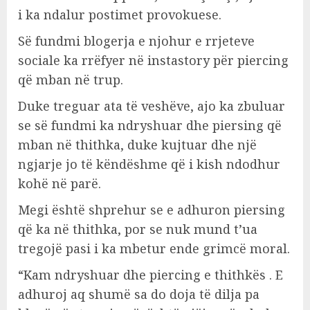
i ka ndalur postimet provokuese.
Së fundmi blogerja e njohur e rrjeteve
sociale ka rrëfyer në instastory për piercing
që mban në trup.
Duke treguar ata të veshëve, ajo ka zbuluar
se së fundmi ka ndryshuar dhe piersing që
mban në thithka, duke kujtuar dhe një
ngjarje jo të këndëshme që i kish ndodhur
kohë në parë.
Megi është shprehur se e adhuron piersing
që ka në thithka, por se nuk mund t’ua
tregojë pasi i ka mbetur ende grimcë moral.
“Kam ndryshuar dhe piercing e thithkës . E
adhuroj aq shumë sa do doja të dilja pa