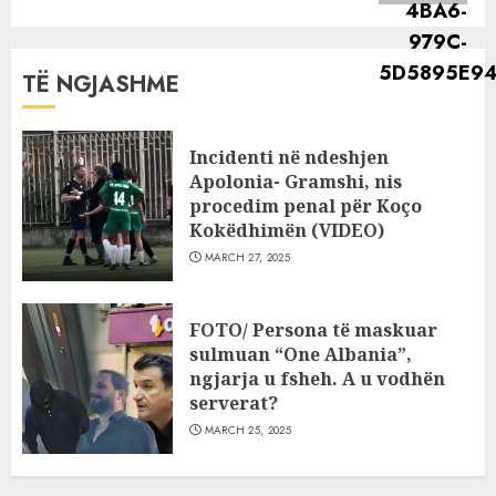
TË NGJASHME
Incidenti në ndeshjen
Apolonia- Gramshi, nis
procedim penal për Koço
Kokëdhimën (VIDEO)
MARCH 27, 2025
FOTO/ Persona të maskuar
sulmuan “One Albania”,
ngjarja u fsheh. A u vodhën
serverat?
MARCH 25, 2025