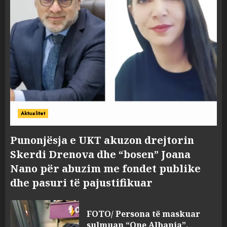
Aktualitet
Punonjësja e UKT akuzon drejtorin
Skerdi Drenova dhe “bosen” Joana
Nano për abuzim me fondet publike
dhe pasuri të pajustifikuar
FOTO/ Persona të maskuar
sulmuan “One Albania”,