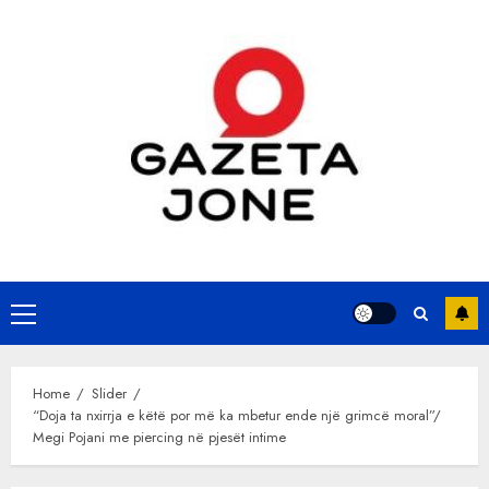
Skip
to
content
Primary
Menu
Home
Slider
“Doja ta nxirrja e këtë por më ka mbetur ende një grimcë moral”/
Megi Pojani me piercing në pjesët intime