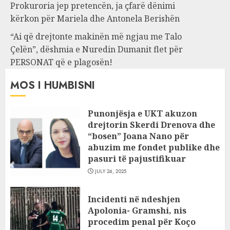
Prokuroria jep pretencën, ja çfarë dënimi
kërkon për Mariela dhe Antonela Berishën
“Ai që drejtonte makinën më ngjau me Talo
Çelën”, dëshmia e Nuredin Dumanit flet për
PERSONAT që e plagosën!
MOS I HUMBISNI
Punonjësja e UKT akuzon
drejtorin Skerdi Drenova dhe
“bosen” Joana Nano për
abuzim me fondet publike dhe
pasuri të pajustifikuar
JULY 24, 2025
Incidenti në ndeshjen
Apolonia- Gramshi, nis
procedim penal për Koço