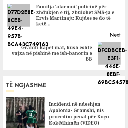
Reading
Familja ‘alarmoi’ policinë për
zhdukjen e tij, zbulohet SMS-ja e
Pre
Ervis Martinajt: Kujdes se do të
pos
ketë…
Next
Graniti kapet mat, kush është
Next
vajza në pishinë me ish-banorin e
post:
BB
TË NGJASHME
Incidenti në ndeshjen
Apolonia- Gramshi, nis
procedim penal për Koço
Kokëdhimën (VIDEO)