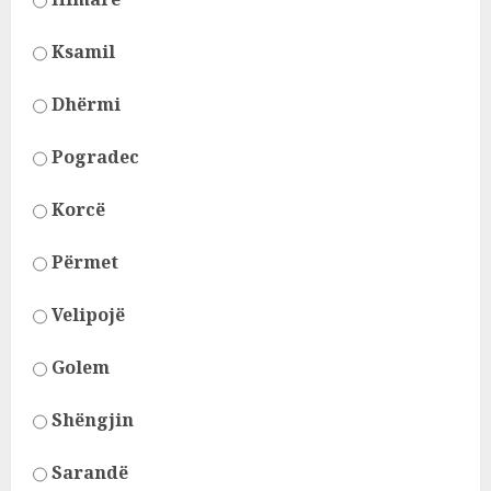
Ksamil
Dhërmi
Pogradec
Korcë
Përmet
Velipojë
Golem
Shëngjin
Sarandë