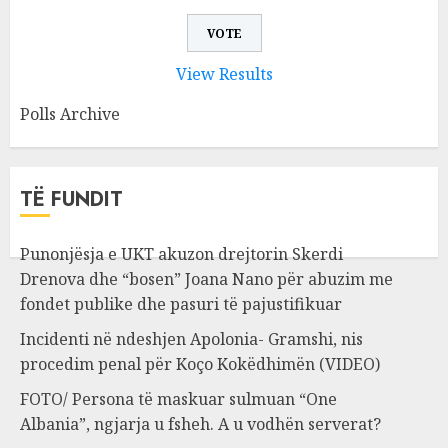
View Results
Polls Archive
TË FUNDIT
Punonjësja e UKT akuzon drejtorin Skerdi
Drenova dhe “bosen” Joana Nano për abuzim me
fondet publike dhe pasuri të pajustifikuar
Incidenti në ndeshjen Apolonia- Gramshi, nis
procedim penal për Koço Kokëdhimën (VIDEO)
FOTO/ Persona të maskuar sulmuan “One
Albania”, ngjarja u fsheh. A u vodhën serverat?