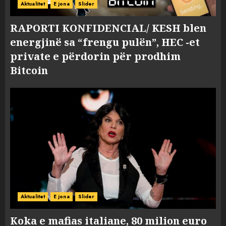
Aktualitet
E jona
Slider
RAPORTI KONFIDENCIAL/ KESH blen
energjinë sa “frengu pulën”, HEC -et
private e përdorin për prodhim
Bitcoin
Aktualitet
E jona
Slider
Koka e mafias italiane, 80 milion euro