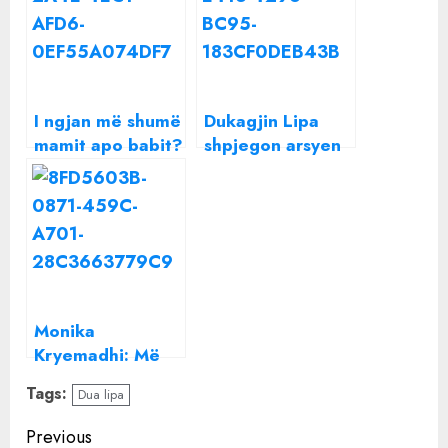
I ngjan më shumë
Dukagjin Lipa
mamit apo babit?
shpjegon arsyen
Vajza e Shpëtim
se pse nuk
Saraçit dhe Mira
performoi Dua
Konçit mahnit me
Lipa në ‘Sunny
bukurinë
Hill Festival’
Monika
Kryemadhi: Më
akuzojnë për
Tags:
Dua lipa
bukurinë që më
ka falur nëna ime
Continue
Previous