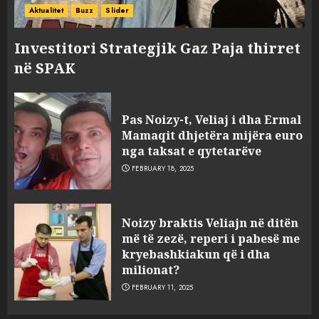
Aktualitet
Buzz
Slider
Investitori Strategjik Gaz Paja thirret
në SPAK
FOTO/ Persona të maskuar
sulmuan “One Albania”,
Pas Noizy-t, Veliaj i dha Ermal
ngjarja u fsheh. A u vodhën
Mamaqit dhjetëra mijëra euro
serverat?
nga taksat e qytetarëve
3
MARCH 25, 2025
FEBRUARY 18, 2025
Prokuroria jep pretencën, ja
Noizy braktis Veliajn në ditën
çfarë dënimi kërkon për
më të zezë, reperi i pabesë me
Mariela dhe Antonela
kryebashkiakun që i dha
Berishën
milionat?
4
MARCH 25, 2025
FEBRUARY 11, 2025