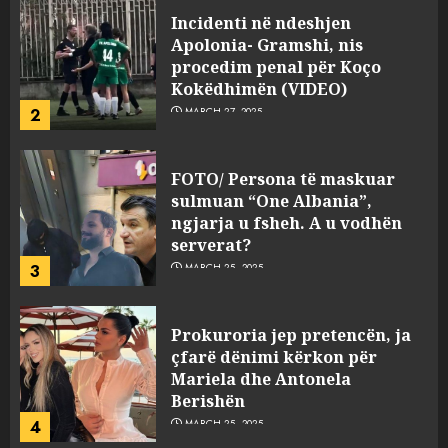
FOTO/ Persona të maskuar
sulmuan “One Albania”,
ngjarja u fsheh. A u vodhën
serverat?
3
MARCH 25, 2025
Prokuroria jep pretencën, ja
çfarë dënimi kërkon për
Mariela dhe Antonela
Berishën
4
MARCH 25, 2025
“Ai që drejtonte makinën më
ngjau me Talo Çelën”,
dëshmia e Nuredin Dumanit
flet për PERSONAT që e
plagosën!
5
MARCH 25, 2025