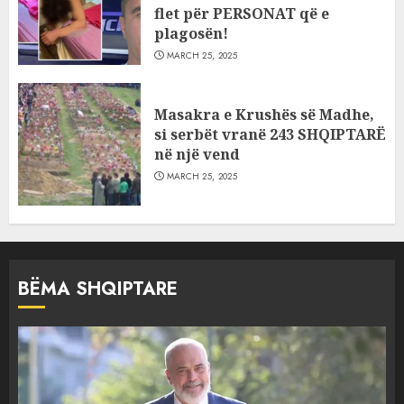
flet për PERSONAT që e
plagosën!
MARCH 25, 2025
Masakra e Krushës së Madhe,
si serbët vranë 243 SHQIPTARË
në një vend
MARCH 25, 2025
BËMA SHQIPTARE