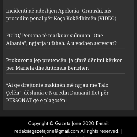
Incidenti në ndeshjen Apolonia- Gramshi, nis
procedim penal për Koço Kokëdhimën (VIDEO)
Prokuroria jep pretencën, ja
çfarë dënimi kërkon për
Mariela dhe Antonela
FOTO/ Persona të maskuar sulmuan “One
Berishën
Albania”, ngjarja u fsheh. A u vodhën serverat?
4
MARCH 25, 2025
Prokuroria jep pretencën, ja çfarë dënimi kërkon
“Ai që drejtonte makinën më
për Mariela dhe Antonela Berishën
ngjau me Talo Çelën”,
dëshmia e Nuredin Dumanit
“Ai që drejtonte makinën më ngjau me Talo
flet për PERSONAT që e
Çelën”, dëshmia e Nuredin Dumanit flet për
plagosën!
5
PERSONAT që e plagosën!
MARCH 25, 2025
Copyright © Gazeta Jonë 2020 E-mail:
redaksiagazetajone@gmail.com
All rights reserved.
|