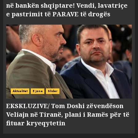
në bankën shqiptare! Vendi, lavatriçe
e pastrimit të PARAVE të drogës
Aktualitet
E jona
Slider
EKSKLUZIVE/ Tom Doshi zëvendëson
Veliajn në Tiranë, plani i Ramës për të
fituar kryeqytetin