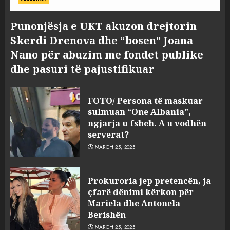
Punonjësja e UKT akuzon drejtorin
Skerdi Drenova dhe “bosen” Joana
Nano për abuzim me fondet publike
dhe pasuri të pajustifikuar
FOTO/ Persona të maskuar
sulmuan “One Albania”,
ngjarja u fsheh. A u vodhën
serverat?
MARCH 25, 2025
Prokuroria jep pretencën, ja
çfarë dënimi kërkon për
Mariela dhe Antonela
Berishën
MARCH 25, 2025