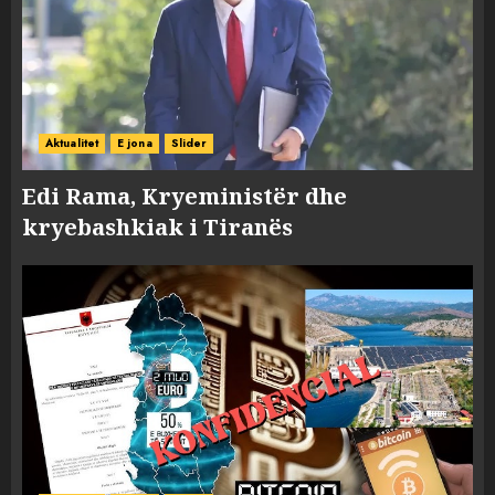
Aktualitet
E jona
Slider
Edi Rama, Kryeministër dhe
kryebashkiak i Tiranës