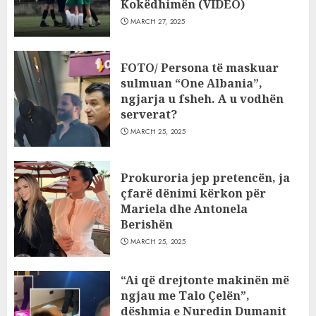
Kokëdhimën (VIDEO)
MARCH 27, 2025
FOTO/ Persona të maskuar
sulmuan “One Albania”,
ngjarja u fsheh. A u vodhën
serverat?
MARCH 25, 2025
Prokuroria jep pretencën, ja
çfarë dënimi kërkon për
Mariela dhe Antonela
Berishën
MARCH 25, 2025
“Ai që drejtonte makinën më
ngjau me Talo Çelën”,
dëshmia e Nuredin Dumanit