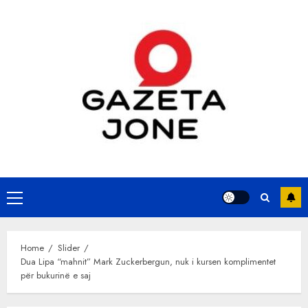
Skip
to
content
Primary
Menu
Home
Slider
Dua Lipa “mahnit” Mark Zuckerbergun, nuk i kursen komplimentet
për bukurinë e saj