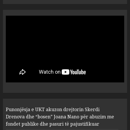
Punonjësja e UKT akuzon
drejtorin Skerdi Drenova dhe
“bosen” Joana Nano për
abuzim me fondet publike dhe
pasuri të pajustifikuar
1
JULY 24, 2025
Incidenti në ndeshjen
Apolonia- Gramshi, nis
procedim penal për Koço
Kokëdhimën (VIDEO)
2
MARCH 27, 2025
FOTO/ Persona të maskuar
Punonjësja e UKT akuzon drejtorin Skerdi
sulmuan “One Albania”,
ngjarja u fsheh. A u vodhën
Drenova dhe “bosen” Joana Nano për abuzim me
serverat?
fondet publike dhe pasuri të pajustifikuar
3
MARCH 25, 2025