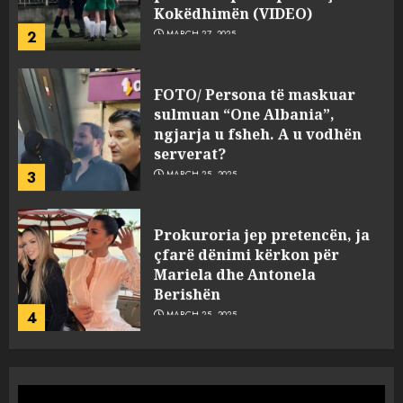
Kokëdhimën (VIDEO)
2
MARCH 27, 2025
FOTO/ Persona të maskuar
sulmuan “One Albania”,
ngjarja u fsheh. A u vodhën
serverat?
3
MARCH 25, 2025
Prokuroria jep pretencën, ja
çfarë dënimi kërkon për
Mariela dhe Antonela
Berishën
4
MARCH 25, 2025
“Ai që drejtonte makinën më
ngjau me Talo Çelën”,