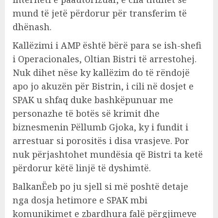
mund të jetë përdorur për transferim të
dhënash.
Kallëzimi i AMP është bërë para se ish-shefi
i Operacionales, Oltian Bistri të arrestohej.
Nuk dihet nëse ky kallëzim do të rëndojë
apo jo akuzën për Bistrin, i cili në dosjet e
SPAK u shfaq duke bashkëpunuar me
personazhe të botës së krimit dhe
biznesmenin Pëllumb Gjoka, ky i fundit i
arrestuar si porositës i disa vrasjeve. Por
nuk përjashtohet mundësia që Bistri ta ketë
përdorur këtë linjë të dyshimtë.
BalkanËeb po ju sjell si më poshtë detaje
nga dosja hetimore e SPAK mbi
komunikimet e zbardhura falë përgjimeve