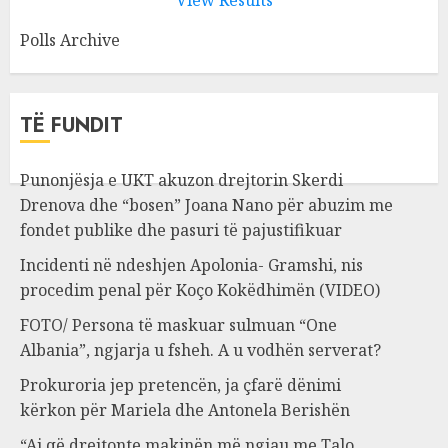
View Results
Polls Archive
TË FUNDIT
Punonjësja e UKT akuzon drejtorin Skerdi
Drenova dhe “bosen” Joana Nano për abuzim me
fondet publike dhe pasuri të pajustifikuar
Incidenti në ndeshjen Apolonia- Gramshi, nis
procedim penal për Koço Kokëdhimën (VIDEO)
FOTO/ Persona të maskuar sulmuan “One
Albania”, ngjarja u fsheh. A u vodhën serverat?
Prokuroria jep pretencën, ja çfarë dënimi
kërkon për Mariela dhe Antonela Berishën
“Ai që drejtonte makinën më ngjau me Talo