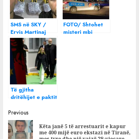
SMS në SKY /
FOTO/ Shtohet
Ervis Martinaj
misteri mbi
dhe Behar Bajri:
policin që ra nga
Duan të të
kati 11 i pallatit, e
godasin me SPAK.
mbajtën telat e
– Ça çp bëj unë?
internetit….
P… po q…!
Të gjitha
dritëhijet e paktit
Rama-Meloni
Continue
Previous
Reading
Këta janë 5 të arrestuarit e kapur
Pre
me 400 mijë euro ekstazi në Tiranë,
mes tyre dhe një vajzë 28-vjeçare