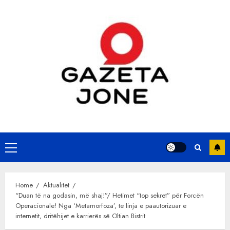
Skip
to
content
Primary
Menu
Home
Aktualitet
“Duan të na godasin, më shaj!”/ Hetimet “top sekret” për Forcën
Operacionale! Nga ‘Metamorfoza’, te linja e paautorizuar e
internetit, dritëhijet e karrierës së Oltian Bistrit