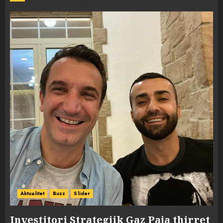
Aktualitet
Buzz
Slider
Investitori Strategjik Gaz Paja thirret