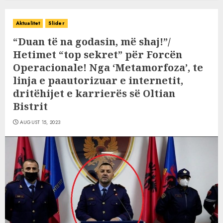
Aktualitet
Slider
“Duan të na godasin, më shaj!”/
Hetimet “top sekret” për Forcën
Operacionale! Nga ‘Metamorfoza’, te
linja e paautorizuar e internetit,
dritëhijet e karrierës së Oltian
Bistrit
AUGUST 15, 2023