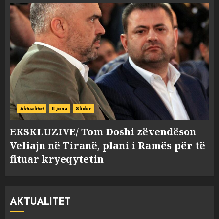
Aktualitet
E jona
Slider
EKSKLUZIVE/ Tom Doshi zëvendëson
Veliajn në Tiranë, plani i Ramës për të
fituar kryeqytetin
AKTUALITET