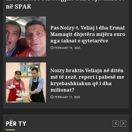
në SPAK
Pas Noizy-t, Veliaj i dha Ermal
Mamaqit dhjetëra mijëra euro
nga taksat e qytetarëve
FEBRUARY 18, 2025
FOTO/ Persona të maskuar
Noizy braktis Veliajn në ditën
sulmuan “One Albania”,
më të zezë, reperi i pabesë me
ngjarja u fsheh. A u vodhën
kryebashkiakun që i dha
serverat?
milionat?
3
MARCH 25, 2025
FEBRUARY 11, 2025
Prokuroria jep pretencën, ja
çfarë dënimi kërkon për
PËR TY
Mariela dhe Antonela
Berishën