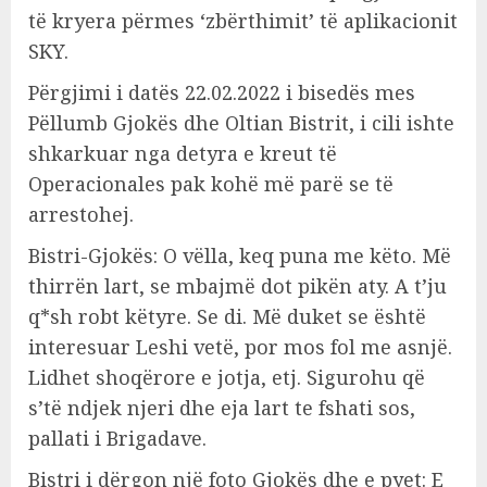
të kryera përmes ‘zbërthimit’ të aplikacionit
SKY.
Përgjimi i datës 22.02.2022 i bisedës mes
Pëllumb Gjokës dhe Oltian Bistrit, i cili ishte
shkarkuar nga detyra e kreut të
Operacionales pak kohë më parë se të
arrestohej.
Bistri-Gjokës: O vëlla, keq puna me këto. Më
thirrën lart, se mbajmë dot pikën aty. A t’ju
q*sh robt këtyre. Se di. Më duket se është
interesuar Leshi vetë, por mos fol me asnjë.
Lidhet shoqërore e jotja, etj. Sigurohu që
s’të ndjek njeri dhe eja lart te fshati sos,
pallati i Brigadave.
Bistri i dërgon një foto Gjokës dhe e pyet: E