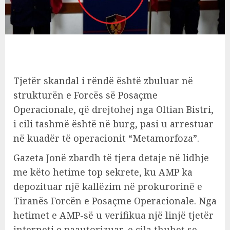
Tjetër skandal i rëndë është zbuluar në
strukturën e Forcës së Posaçme
Operacionale, që drejtohej nga Oltian Bistri,
i cili tashmë është në burg, pasi u arrestuar
në kuadër të operacionit “Metamorfoza”.
Gazeta Jonë zbardh të tjera detaje në lidhje
me këto hetime top sekrete, ku AMP ka
depozituar një kallëzim në prokurorinë e
Tiranës Forcën e Posaçme Operacionale. Nga
hetimet e AMP-së u verifikua një linjë tjetër
interneti e paautorizuar, e cila thuhet se