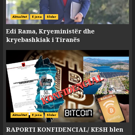
Aktualitet
E jona
Slider
Edi Rama, Kryeministër dhe
kryebashkiak i Tiranës
Aktualitet
E jona
Slider
RAPORTI KONFIDENCIAL/ KESH blen