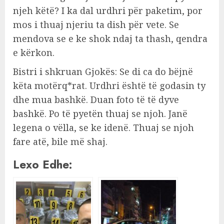
njeh këtë? I ka dal urdhri për paketim, por
mos i thuaj njeriu ta dish për vete. Se
mendova se e ke shok ndaj ta thash, qendra
e kërkon.
Bistri i shkruan Gjokës: Se di ca do bëjnë
këta motërq*rat. Urdhri është të godasin ty
dhe mua bashkë. Duan foto të të dyve
bashkë. Po të pyetën thuaj se njoh. Janë
legena o vëlla, se ke idenë. Thuaj se njoh
fare atë, bile më shaj.
Lexo Edhe: