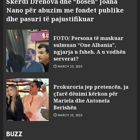
Skerdi Drenova dhe “bosen” Joana
Nano për abuzim me fondet publike
dhe pasuri të pajustifikuar
FOTO/ Persona të maskuar
sulmuan “One Albania”,
ngjarja u fsheh. A u vodhën
serverat?
MARCH 25, 2025
Prokuroria jep pretencën, ja
çfarë dënimi kërkon për
Mariela dhe Antonela
Berishën
MARCH 25, 2025
BUZZ