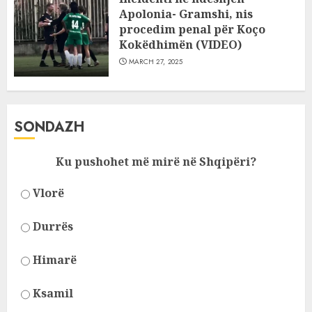
Apolonia- Gramshi, nis
procedim penal për Koço
Kokëdhimën (VIDEO)
MARCH 27, 2025
SONDAZH
Ku pushohet më mirë në Shqipëri?
Vlorë
Durrës
Himarë
Ksamil