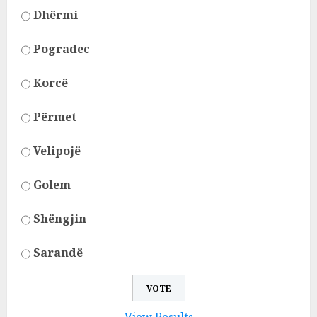
Dhërmi
Pogradec
Korcë
Përmet
Velipojë
Golem
Shëngjin
Sarandë