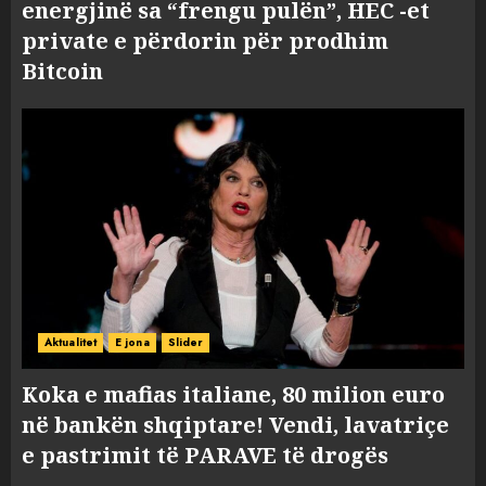
energjinë sa “frengu pulën”, HEC -et
private e përdorin për prodhim
Bitcoin
Aktualitet
E jona
Slider
Koka e mafias italiane, 80 milion euro
në bankën shqiptare! Vendi, lavatriçe
e pastrimit të PARAVE të drogës