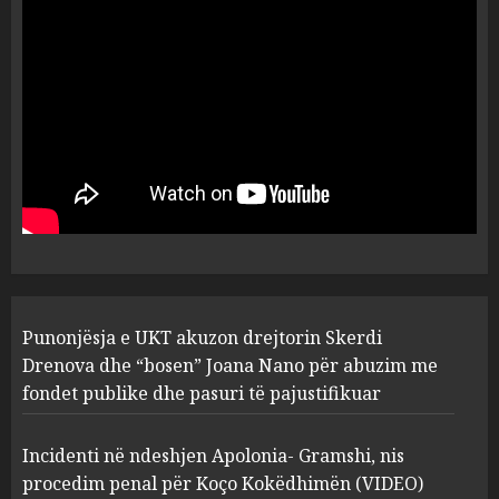
dëshmia e Nuredin Dumanit
flet për PERSONAT që e
plagosën!
5
MARCH 25, 2025
Punonjësja e UKT akuzon
drejtorin Skerdi Drenova dhe
“bosen” Joana Nano për
abuzim me fondet publike dhe
pasuri të pajustifikuar
1
JULY 24, 2025
Incidenti në ndeshjen
Punonjësja e UKT akuzon drejtorin Skerdi
Apolonia- Gramshi, nis
procedim penal për Koço
Drenova dhe “bosen” Joana Nano për abuzim me
Kokëdhimën (VIDEO)
fondet publike dhe pasuri të pajustifikuar
2
MARCH 27, 2025
Incidenti në ndeshjen Apolonia- Gramshi, nis
procedim penal për Koço Kokëdhimën (VIDEO)
FOTO/ Persona të maskuar