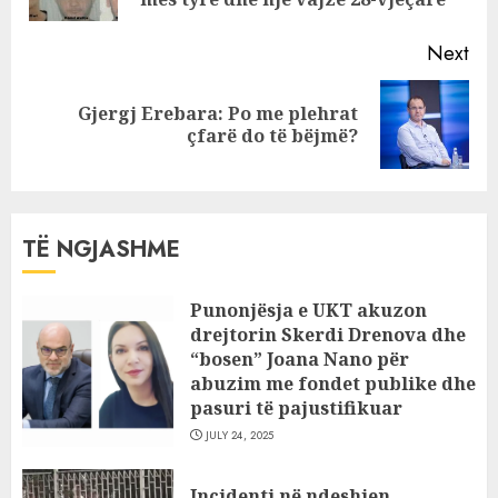
pos
Next
Gjergj Erebara: Po me plehrat
Next
çfarë do të bëjmë?
post:
TË NGJASHME
Punonjësja e UKT akuzon
drejtorin Skerdi Drenova dhe
“bosen” Joana Nano për
abuzim me fondet publike dhe
pasuri të pajustifikuar
JULY 24, 2025
Incidenti në ndeshjen