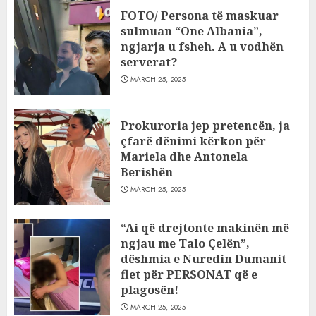
FOTO/ Persona të maskuar
sulmuan “One Albania”,
ngjarja u fsheh. A u vodhën
serverat?
MARCH 25, 2025
Prokuroria jep pretencën, ja
çfarë dënimi kërkon për
Mariela dhe Antonela
Berishën
MARCH 25, 2025
“Ai që drejtonte makinën më
ngjau me Talo Çelën”,
dëshmia e Nuredin Dumanit
flet për PERSONAT që e
plagosën!
MARCH 25, 2025