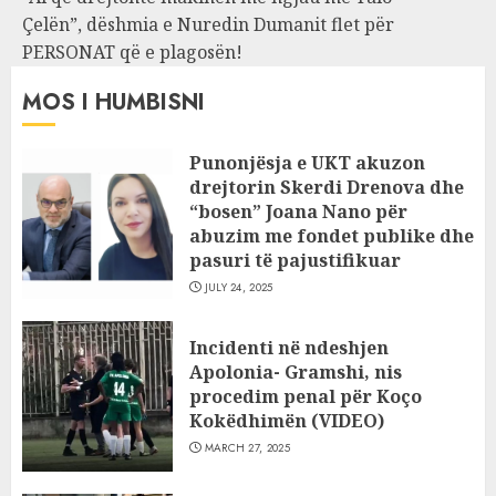
Çelën”, dëshmia e Nuredin Dumanit flet për
PERSONAT që e plagosën!
MOS I HUMBISNI
Punonjësja e UKT akuzon
drejtorin Skerdi Drenova dhe
“bosen” Joana Nano për
abuzim me fondet publike dhe
pasuri të pajustifikuar
JULY 24, 2025
Incidenti në ndeshjen
Apolonia- Gramshi, nis
procedim penal për Koço
Kokëdhimën (VIDEO)
MARCH 27, 2025