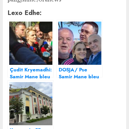
Lexo Edhe:
Çudit Kryemadhi:
DOSJA/ Pse
Samir Mane bleu
Samir Mane bleu
shtëpinë time
vilën e Metës
300 mijë euro
300 mijë euro
dhe ia shiti Baton
Haxhiut 80 mijë
euro, 3 çudi dhe
DËSHMITË në
SPAK