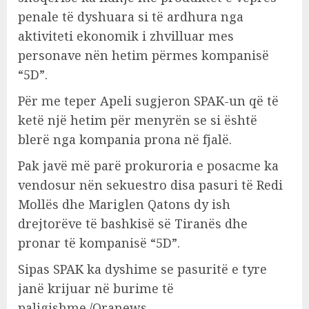
penale të dyshuara si të ardhura nga
aktiviteti ekonomik i zhvilluar mes
personave nën hetim përmes kompanisë
“5D”.
Për me teper Apeli sugjeron SPAK-un që të
ketë një hetim për menyrën se si është
blerë nga kompania prona në fjalë.
Pak javë më parë prokuroria e posacme ka
vendosur nën sekuestro disa pasuri të Redi
Mollës dhe Mariglen Qatons dy ish
drejtorëve të bashkisë së Tiranës dhe
pronar të kompanisë “5D”.
Sipas SPAK ka dyshime se pasuritë e tyre
janë krijuar në burime të
paligjshme./Oranews