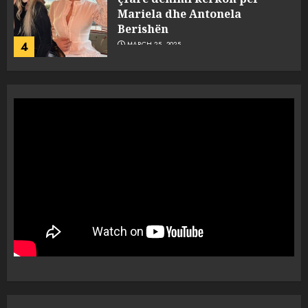
Mariela dhe Antonela
Berishën
4
MARCH 25, 2025
“Ai që drejtonte makinën më
ngjau me Talo Çelën”,
dëshmia e Nuredin Dumanit
flet për PERSONAT që e
plagosën!
5
MARCH 25, 2025
Punonjësja e UKT akuzon
drejtorin Skerdi Drenova dhe
“bosen” Joana Nano për
abuzim me fondet publike dhe
pasuri të pajustifikuar
1
JULY 24, 2025
Incidenti në ndeshjen