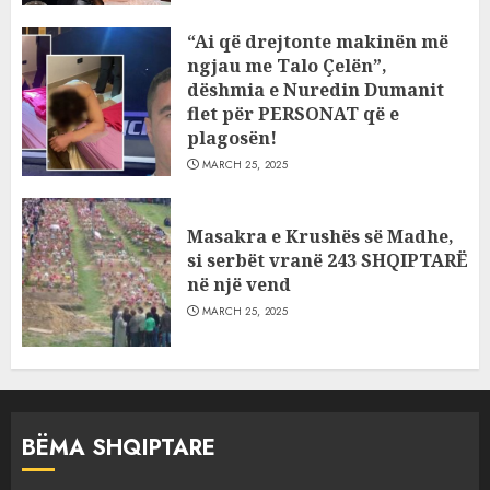
“Ai që drejtonte makinën më
ngjau me Talo Çelën”,
dëshmia e Nuredin Dumanit
flet për PERSONAT që e
plagosën!
MARCH 25, 2025
Masakra e Krushës së Madhe,
si serbët vranë 243 SHQIPTARË
në një vend
MARCH 25, 2025
BËMA SHQIPTARE