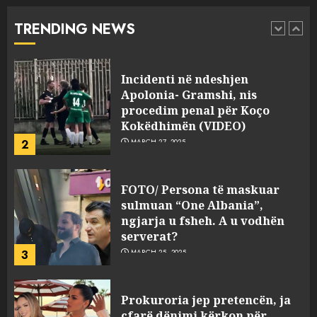
“bosen” Joana Nano për
abuzim me fondet publike dhe
TRENDING NEWS
pasuri të pajustifikuar
1
JULY 24, 2025
Incidenti në ndeshjen
Apolonia- Gramshi, nis
procedim penal për Koço
Kokëdhimën (VIDEO)
2
MARCH 27, 2025
FOTO/ Persona të maskuar
sulmuan “One Albania”,
ngjarja u fsheh. A u vodhën
serverat?
3
MARCH 25, 2025
Prokuroria jep pretencën, ja
çfarë dënimi kërkon për