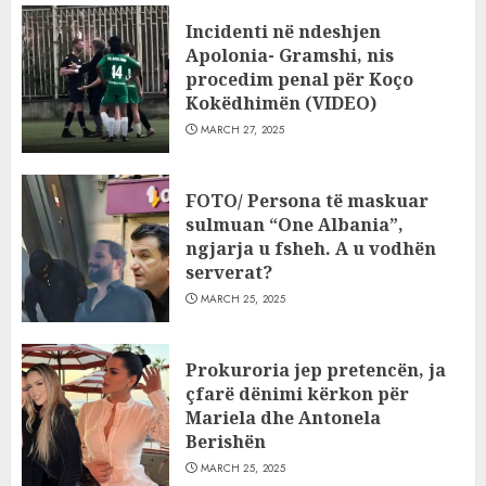
Incidenti në ndeshjen
Apolonia- Gramshi, nis
procedim penal për Koço
Kokëdhimën (VIDEO)
MARCH 27, 2025
FOTO/ Persona të maskuar
sulmuan “One Albania”,
ngjarja u fsheh. A u vodhën
serverat?
MARCH 25, 2025
Prokuroria jep pretencën, ja
çfarë dënimi kërkon për
Mariela dhe Antonela
Berishën
MARCH 25, 2025