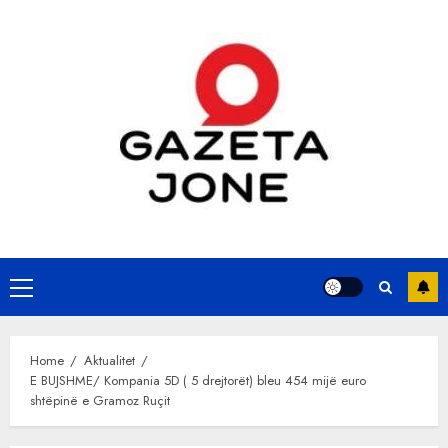
Skip
to
content
Primary
Menu
Home
Aktualitet
E BUJSHME/ Kompania 5D ( 5 drejtorët) bleu 454 mijë euro
shtëpinë e Gramoz Ruçit