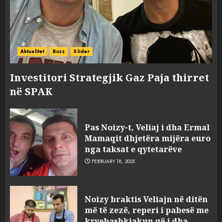
Aktualitet
Buzz
Slider
Investitori Strategjik Gaz Paja thirret
në SPAK
Pas Noizy-t, Veliaj i dha Ermal
Mamaqit dhjetëra mijëra euro
nga taksat e qytetarëve
FEBRUARY 18, 2025
FOTO/ Persona të maskuar
Noizy braktis Veliajn në ditën
sulmuan “One Albania”,
më të zezë, reperi i pabesë me
ngjarja u fsheh. A u vodhën
kryebashkiakun që i dha