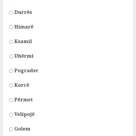
Durrës
Himarë
Ksamil
Dhërmi
Pogradec
Korcë
Përmet
Velipojë
Golem