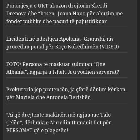
Punonjësja e UKT akuzon drejtorin Skerdi
Apolonia- Gramshi, nis
procedim penal për Koço
Drenova dhe “bosen” Joana Nano për abuzim me
Kokëdhimën (VIDEO)
fondet publike dhe pasuri të pajustifikuar
2
MARCH 27, 2025
Incidenti në ndeshjen Apolonia- Gramshi, nis
procedim penal për Koço Kokëdhimën (VIDEO)
FOTO/ Persona të maskuar
sulmuan “One Albania”,
ngjarja u fsheh. A u vodhën
FOTO/ Persona të maskuar sulmuan “One
serverat?
Albania”, ngjarja u fsheh. A u vodhën serverat?
3
MARCH 25, 2025
Prokuroria jep pretencën, ja çfarë dënimi kërkon
Prokuroria jep pretencën, ja
për Mariela dhe Antonela Berishën
çfarë dënimi kërkon për
Mariela dhe Antonela
“Ai që drejtonte makinën më ngjau me Talo
Berishën
Çelën”, dëshmia e Nuredin Dumanit flet për
4
MARCH 25, 2025
PERSONAT që e plagosën!