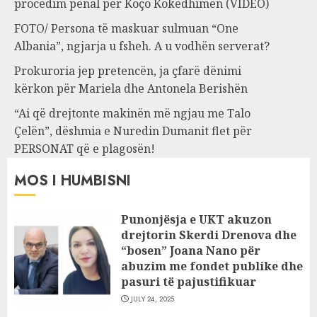
procedim penal për Koço Kokëdhimën (VIDEO)
FOTO/ Persona të maskuar sulmuan “One
Albania”, ngjarja u fsheh. A u vodhën serverat?
Prokuroria jep pretencën, ja çfarë dënimi
kërkon për Mariela dhe Antonela Berishën
“Ai që drejtonte makinën më ngjau me Talo
Çelën”, dëshmia e Nuredin Dumanit flet për
PERSONAT që e plagosën!
MOS I HUMBISNI
Punonjësja e UKT akuzon
drejtorin Skerdi Drenova dhe
“bosen” Joana Nano për
abuzim me fondet publike dhe
pasuri të pajustifikuar
JULY 24, 2025