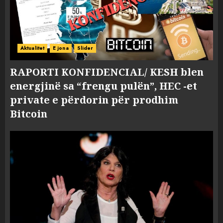
Aktualitet
E jona
Slider
RAPORTI KONFIDENCIAL/ KESH blen
energjinë sa “frengu pulën”, HEC -et
private e përdorin për prodhim
Bitcoin