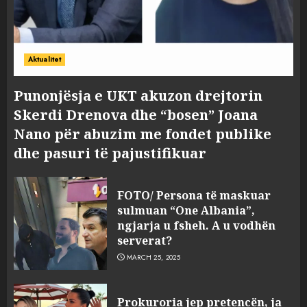
Aktualitet
Punonjësja e UKT akuzon drejtorin
Skerdi Drenova dhe “bosen” Joana
Nano për abuzim me fondet publike
dhe pasuri të pajustifikuar
FOTO/ Persona të maskuar
sulmuan “One Albania”,
ngjarja u fsheh. A u vodhën
serverat?
MARCH 25, 2025
Prokuroria jep pretencën, ja