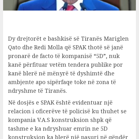
Dy drejtorët e bashkisë së Tiranës Mariglen
Qato dhe Redi Molla që SPAK thotë së janë
pronarë de facto të kompanisë “5D”, nuk
kanë përfituar vetëm tendera publike por
kanë blerë në mënyrë të dyshimtë dhe
ambjente apo sipërfaqe toke në zona të
ndryshme të Tiranës.
Në dosjës e SPAK është evidentuar një
relacion i oficerëve të policisë ku thuhet se
kompania V.A.S konstruksion shpk që
tashme e ka ndryshuar emrin ne 5D
konstruksion ka blerë një pasuri në qëndër