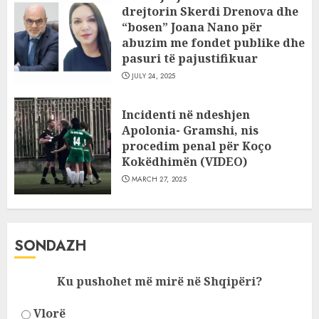
drejtorin Skerdi Drenova dhe
“bosen” Joana Nano për
abuzim me fondet publike dhe
pasuri të pajustifikuar
JULY 24, 2025
Incidenti në ndeshjen
Apolonia- Gramshi, nis
procedim penal për Koço
Kokëdhimën (VIDEO)
MARCH 27, 2025
SONDAZH
Ku pushohet më mirë në Shqipëri?
Vlorë