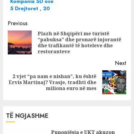
Kompania 5D ose
5 Drejtoret , 20
milione euro
Continue
përmes aferave
Previous
nga Bashkia e
Reading
Plazh në Shqipëri me turistë
Tiranës
“pabuksa” dhe pronarë injorantë
Pre
dhe trafikantë të hoteleve dhe
pos
restoranteve
Next
2 vjet “pa nam e nishan”, ku është
Next
Ervis Martinaj? Vrasje, tradhti dhe
post:
miliona euro në mes
TË NGJASHME
Punonjësja e UKT akuzon