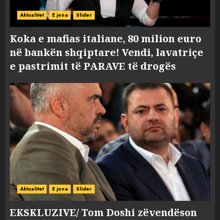
Aktualitet
E jona
Slider
Koka e mafias italiane, 80 milion euro
në bankën shqiptare! Vendi, lavatriçe
e pastrimit të PARAVE të drogës
Aktualitet
E jona
Slider
EKSKLUZIVE/ Tom Doshi zëvendëson