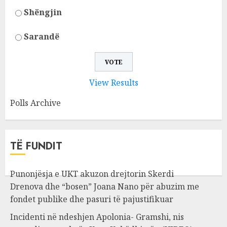
Shëngjin
Sarandë
View Results
Polls Archive
TË FUNDIT
Punonjësja e UKT akuzon drejtorin Skerdi
Drenova dhe “bosen” Joana Nano për abuzim me
fondet publike dhe pasuri të pajustifikuar
Incidenti në ndeshjen Apolonia- Gramshi, nis