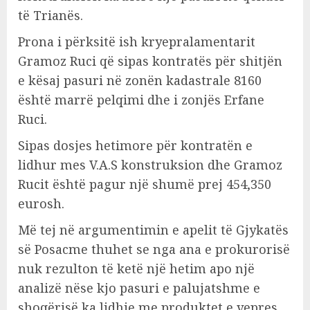
të Trianës.
Prona i përksitë ish kryepralamentarit
Gramoz Ruci që sipas kontratës për shitjën
e kësaj pasuri në zonën kadastrale 8160
është marrë pelqimi dhe i zonjës Erfane
Ruci.
Sipas dosjes hetimore për kontratën e
lidhur mes V.A.S konstruksion dhe Gramoz
Rucit është pagur një shumë prej 454,350
eurosh.
Më tej në argumentimin e apelit të Gjykatës
së Posacme thuhet se nga ana e prokurorisë
nuk rezulton të ketë një hetim apo një
analizë nëse kjo pasuri e palujatshme e
shoqërisë ka lidhje me produktet e vepres