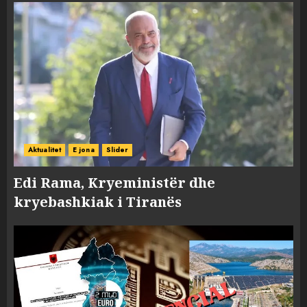
Aktualitet
E jona
Slider
Edi Rama, Kryeministër dhe
kryebashkiak i Tiranës