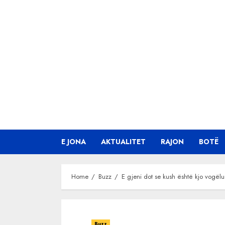
Skip
to
content
E JONA
AKTUALITET
RAJON
BOTË
Home
Buzz
E gjeni dot se kush është kjo vogël
Buzz