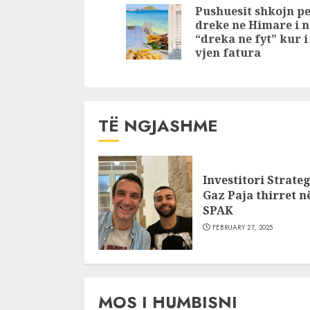
cilën artiste të
kërkohet 
Reading
Pushuesit shkojn p
njohur bëhet
gjithë bo
dreke ne Himare i 
fjalë
u prangos
“dreka ne fyt” kur i
Rinas! Bleu
vjen fatura
luksoze n
TË NGJASHME
Investitori Strateg
Gaz Paja thirret n
SPAK
FEBRUARY 27, 2025
MOS I HUMBISNI