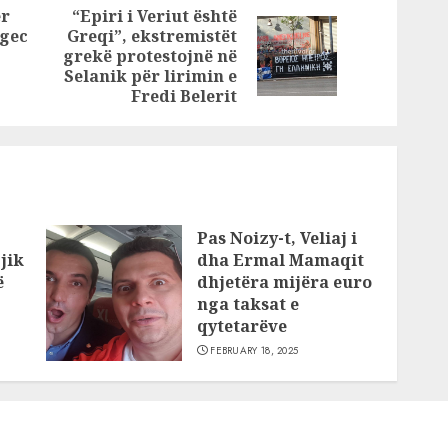
në
pushtoi botën…
er
“Epiri i Veriut është
tën dhe
ngec
Greqi”, ekstremistët
Previous
Next
 në
grekë protestojnë në
post:
 vilë
post:
Selanik për lirimin e
Fredi Belerit
ë Tiranë
Pas Noizy-t, Veliaj i
jik
dha Ermal Mamaqit
ë
dhjetëra mijëra euro
nga taksat e
qytetarëve
FEBRUARY 18, 2025