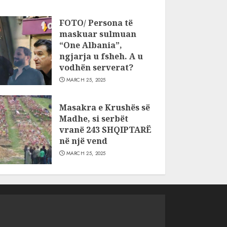
FOTO/ Persona të
maskuar sulmuan
“One Albania”,
ngjarja u fsheh. A u
vodhën serverat?
MARCH 25, 2025
Masakra e Krushës së
Madhe, si serbët
vranë 243 SHQIPTARË
në një vend
MARCH 25, 2025