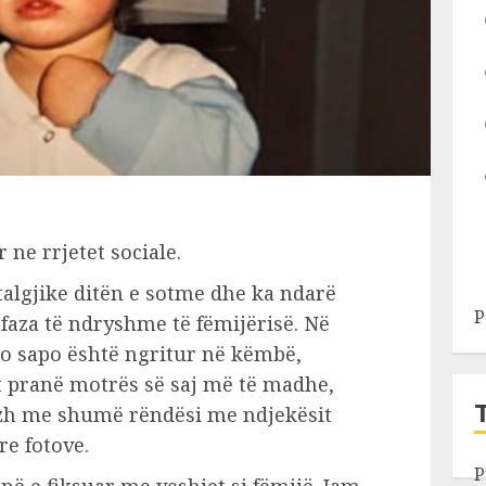
r ne rrjetet sociale.
algjike ditën e sotme dhe ka ndarë
P
faza të ndryshme të fëmijërisë. Në
ajo sapo është ngritur në këmbë,
et pranë motrës së saj më të madhe,
azh me shumë rëndësi me ndjekësit
re fotove.
P