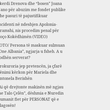
kerdi Drenova dhe “bosen” Joana
ano për abuzim me fondet publike
he pasuri të pajustifikuar
ncidenti në ndeshjen Apolonia-
ramshi, nis procedim penal për
oço Kokëdhimën (VIDEO)
OTO/ Persona të maskuar sulmuan
One Albania”, ngjarja u fsheh. A u
odhën serverat?
rokuroria jep pretencën, ja çfarë
ënimi kërkon për Mariela dhe
ntonela Berishën
Ai që drejtonte makinën më ngjau
e Talo Çelën”, dëshmia e Nuredin
umanit flet për PERSONAT që e
lagosën!