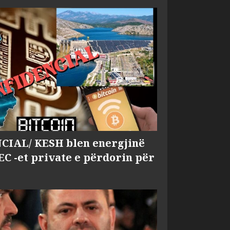
IAL/ KESH blen energjinë
EC -et private e përdorin për