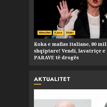
Aktualitet
E jona
Slider
Koka e mafias italiane, 80 mi
shqiptare! Vendi, lavatriçe e
PARAVE të drogës
AKTUALITET