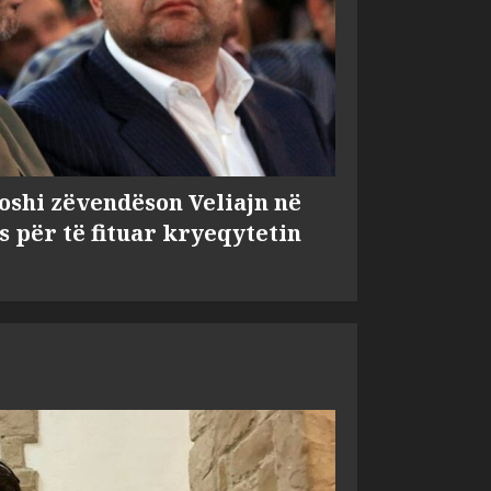
shi zëvendëson Veliajn në
s për të fituar kryeqytetin