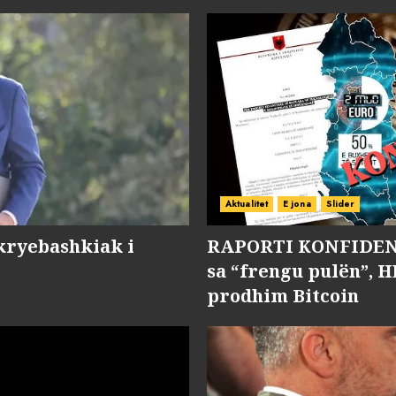
Aktualitet
E jona
Slider
kryebashkiak i
RAPORTI KONFIDENC
sa “frengu pulën”, H
prodhim Bitcoin