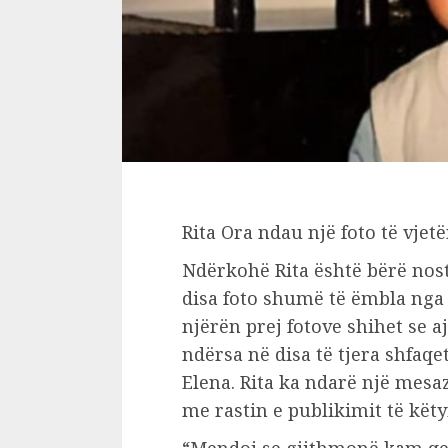
Rita Ora ndau një foto të vjetë
Ndërkohë Rita është bërë nost
disa foto shumë të ëmbla nga 
njërën prej fotove shihet se 
ndërsa në disa të tjera shfaq
Elena. Rita ka ndarë një mes
me rastin e publikimit të këty