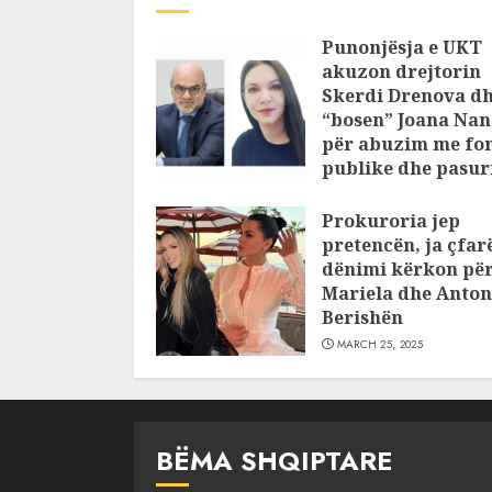
Punonjësja e UKT
akuzon drejtorin
Skerdi Drenova d
“bosen” Joana Nan
për abuzim me fo
publike dhe pasuri
pajustifikuar
Prokuroria jep
JULY 24, 2025
pretencën, ja çfar
dënimi kërkon pë
Mariela dhe Anton
Berishën
MARCH 25, 2025
BËMA SHQIPTARE