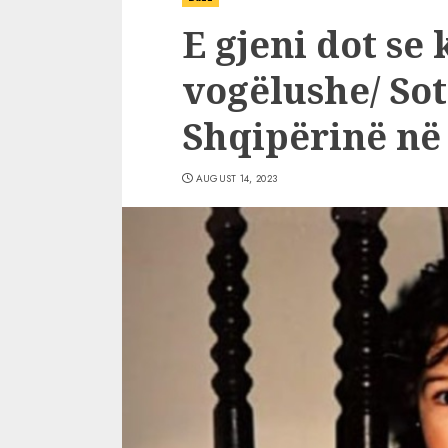
E gjeni dot se
vogëlushe/ Sot
Shqipërinë në 
AUGUST 14, 2023