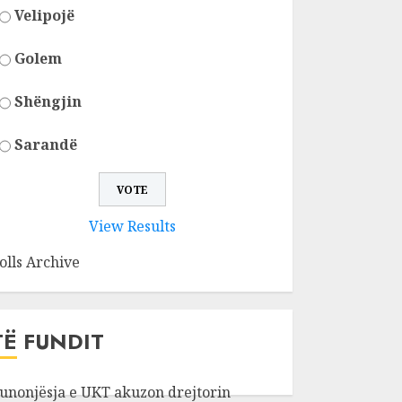
Velipojë
Golem
Shëngjin
Sarandë
View Results
olls Archive
TË FUNDIT
unonjësja e UKT akuzon drejtorin