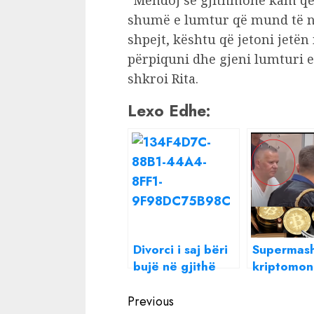
“Mendoj se gjithmonë kam qen
shumë e lumtur që mund të nd
shpejt, kështu që jetoni jetë
përpiquni dhe gjeni lumturi edh
shkroi Rita.
Lexo Edhe:
Divorci i saj bëri
Supermash
bujë në gjithë
kriptomon
Shqipërinë, e
Kush ësht
Continue
gjeni dot për
gjermani 
Previous