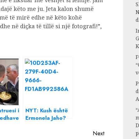
ë e fiksuar me veshjet si fëmijë. Jam
S
ajë këto me ju. Jeta kalon shumë
N
n më të mirë edhe në këto kohë
d
e në diçka të tillë si një fotografi!”,
I
G
K
F
“
v
P
d
A
“
truesi i
NYT: Kush është
m
edhave:
Ermonela Jaho?
ë
Erdhi nga
D
që
Shqipëria dhe
Next
p