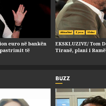
Aktualitet
E jona
Slider
lion euro në bankën
EKSKLUZIVE/ Tom Do
 pastrimit të
Tiranë, plani i Ramë
BUZZ