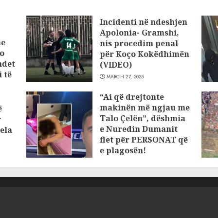
Incidenti në ndeshjen
Apolonia- Gramshi,
he
nis procedim penal
o
për Koço Kokëdhimën
ndet
(VIDEO)
 të
MARCH 27, 2025
“Ai që drejtonte
makinën më ngjau me
ë
Talo Çelën”, dëshmia
r
e Nuredin Dumanit
ela
flet për PERSONAT që
e plagosën!
MARCH 25, 2025