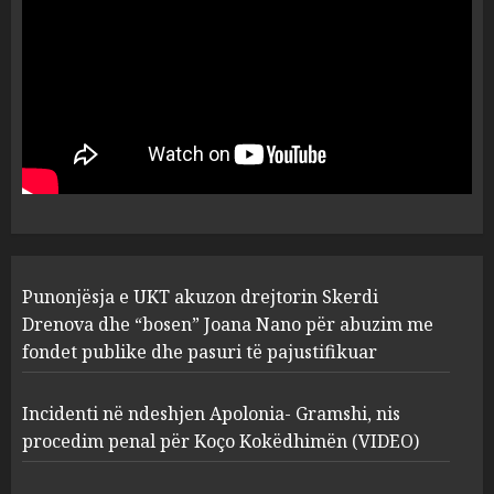
serverat?
3
MARCH 25, 2025
Prokuroria jep pretencën, ja
çfarë dënimi kërkon për
Mariela dhe Antonela
Berishën
4
MARCH 25, 2025
“Ai që drejtonte makinën më
Punonjësja e UKT akuzon drejtorin Skerdi
ngjau me Talo Çelën”,
dëshmia e Nuredin Dumanit
Drenova dhe “bosen” Joana Nano për abuzim me
flet për PERSONAT që e
fondet publike dhe pasuri të pajustifikuar
plagosën!
5
MARCH 25, 2025
Incidenti në ndeshjen Apolonia- Gramshi, nis
procedim penal për Koço Kokëdhimën (VIDEO)