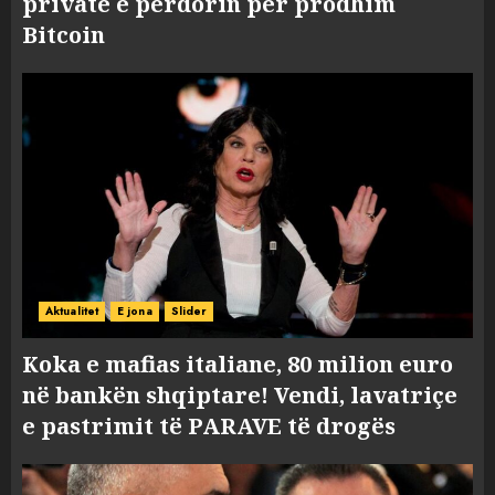
private e përdorin për prodhim
Bitcoin
Aktualitet
E jona
Slider
Koka e mafias italiane, 80 milion euro
në bankën shqiptare! Vendi, lavatriçe
e pastrimit të PARAVE të drogës