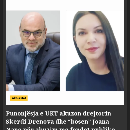
Aktualitet
Punonjësja e UKT akuzon drejtorin
Skerdi Drenova dhe “bosen” Joana
Nano për abuzim me fondet publike