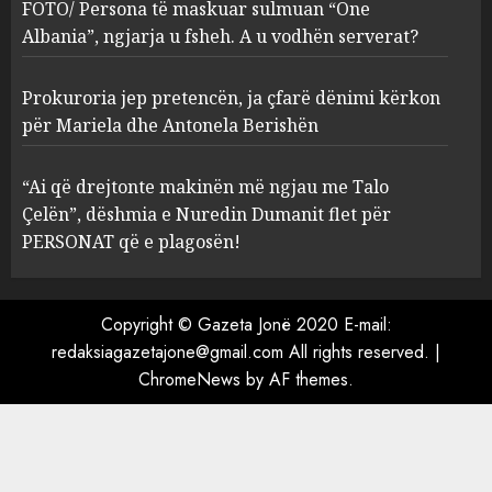
FOTO/ Persona të maskuar sulmuan “One
Albania”, ngjarja u fsheh. A u vodhën serverat?
Prokuroria jep pretencën, ja çfarë dënimi kërkon
për Mariela dhe Antonela Berishën
“Ai që drejtonte makinën më ngjau me Talo
Çelën”, dëshmia e Nuredin Dumanit flet për
PERSONAT që e plagosën!
Copyright © Gazeta Jonë 2020 E-mail:
redaksiagazetajone@gmail.com
All rights reserved.
|
ChromeNews
by AF themes.