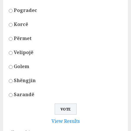
Pogradec
Korcë
Përmet
Velipojë
Golem
Shëngjin
Sarandë
View Results