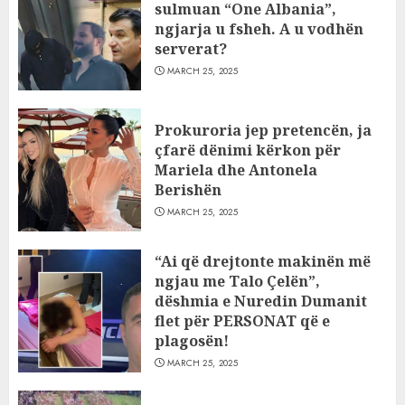
sulmuan “One Albania”,
ngjarja u fsheh. A u vodhën
serverat?
MARCH 25, 2025
Prokuroria jep pretencën, ja
çfarë dënimi kërkon për
Mariela dhe Antonela
Berishën
MARCH 25, 2025
“Ai që drejtonte makinën më
ngjau me Talo Çelën”,
dëshmia e Nuredin Dumanit
flet për PERSONAT që e
plagosën!
MARCH 25, 2025