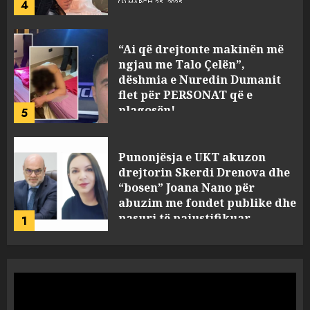
plagosën!
5
MARCH 25, 2025
Punonjësja e UKT akuzon
drejtorin Skerdi Drenova dhe
“bosen” Joana Nano për
abuzim me fondet publike dhe
pasuri të pajustifikuar
1
JULY 24, 2025
Incidenti në ndeshjen
Apolonia- Gramshi, nis
procedim penal për Koço
Kokëdhimën (VIDEO)
2
MARCH 27, 2025
FOTO/ Persona të maskuar
sulmuan “One Albania”,
ngjarja u fsheh. A u vodhën