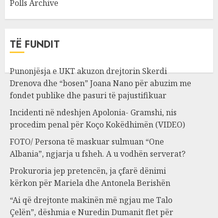
Polls Archive
TË FUNDIT
Punonjësja e UKT akuzon drejtorin Skerdi
Drenova dhe “bosen” Joana Nano për abuzim me
fondet publike dhe pasuri të pajustifikuar
Incidenti në ndeshjen Apolonia- Gramshi, nis
procedim penal për Koço Kokëdhimën (VIDEO)
FOTO/ Persona të maskuar sulmuan “One
Albania”, ngjarja u fsheh. A u vodhën serverat?
Prokuroria jep pretencën, ja çfarë dënimi
kërkon për Mariela dhe Antonela Berishën
“Ai që drejtonte makinën më ngjau me Talo
Çelën”, dëshmia e Nuredin Dumanit flet për