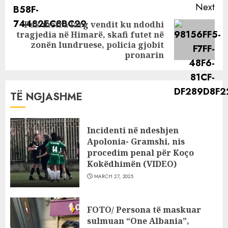
Next
Pak metra larg vendit ku ndodhi
tragjedia në Himarë, skafi futet në
Next
zonën lundruese, policia gjobit
post:
pronarin
TË NGJASHME
Incidenti në ndeshjen
Apolonia- Gramshi, nis
procedim penal për Koço
Kokëdhimën (VIDEO)
MARCH 27, 2025
FOTO/ Persona të maskuar
sulmuan “One Albania”,