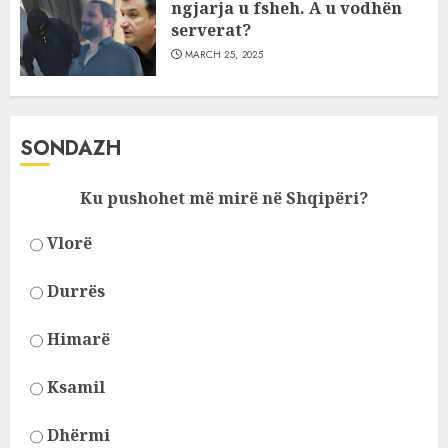
ngjarja u fsheh. A u vodhën
serverat?
MARCH 25, 2025
SONDAZH
Ku pushohet më mirë në Shqipëri?
Vlorë
Durrës
Himarë
Ksamil
Dhërmi