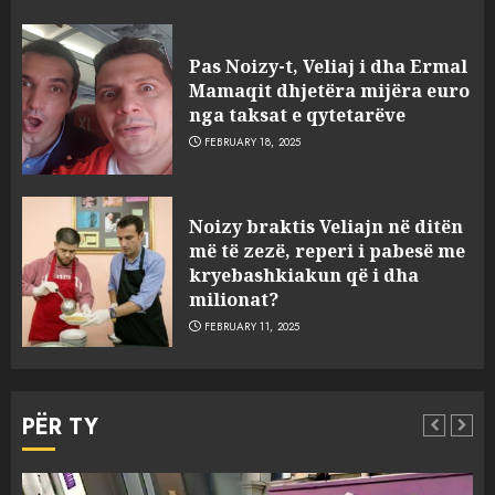
“Ai që drejtonte makinën më
ngjau me Talo Çelën”,
Pas Noizy-t, Veliaj i dha Ermal
dëshmia e Nuredin Dumanit
Mamaqit dhjetëra mijëra euro
flet për PERSONAT që e
nga taksat e qytetarëve
plagosën!
5
FEBRUARY 18, 2025
MARCH 25, 2025
Punonjësja e UKT akuzon
Noizy braktis Veliajn në ditën
drejtorin Skerdi Drenova dhe
më të zezë, reperi i pabesë me
“bosen” Joana Nano për
kryebashkiakun që i dha
abuzim me fondet publike dhe
milionat?
pasuri të pajustifikuar
1
FEBRUARY 11, 2025
JULY 24, 2025
Incidenti në ndeshjen
Apolonia- Gramshi, nis
PËR TY
procedim penal për Koço
Kokëdhimën (VIDEO)
2
MARCH 27, 2025