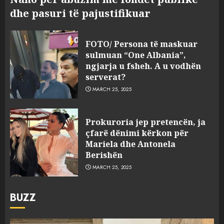
dhe pasuri të pajustifikuar
FOTO/ Persona të maskuar
sulmuan “One Albania”,
ngjarja u fsheh. A u vodhën
serverat?
MARCH 25, 2025
Prokuroria jep pretencën, ja
çfarë dënimi kërkon për
Mariela dhe Antonela
Berishën
MARCH 25, 2025
BUZZ