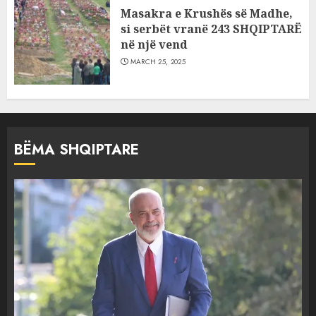
Masakra e Krushës së Madhe,
si serbët vranë 243 SHQIPTARË
në një vend
MARCH 25, 2025
BËMA SHQIPTARE