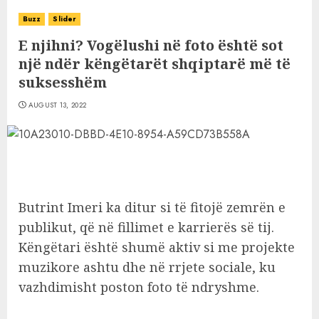
Buzz
Slider
E njihni? Vogëlushi në foto është sot
një ndër këngëtarët shqiptarë më të
suksesshëm
AUGUST 13, 2022
Butrint Imeri ka ditur si të fitojë zemrën e
publikut, që në fillimet e karrierës së tij.
Këngëtari është shumë aktiv si me projekte
muzikore ashtu dhe në rrjete sociale, ku
vazhdimisht poston foto të ndryshme.