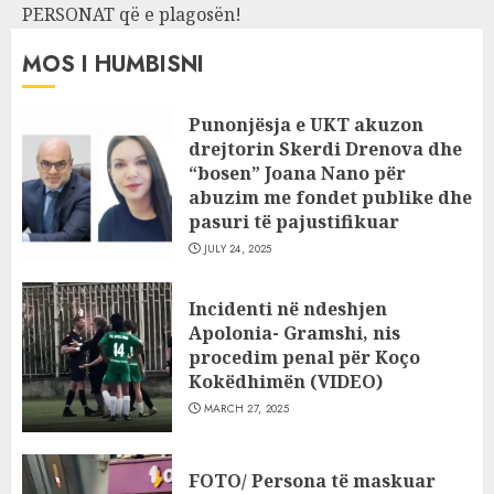
PERSONAT që e plagosën!
MOS I HUMBISNI
Punonjësja e UKT akuzon
drejtorin Skerdi Drenova dhe
“bosen” Joana Nano për
abuzim me fondet publike dhe
pasuri të pajustifikuar
JULY 24, 2025
Incidenti në ndeshjen
Apolonia- Gramshi, nis
procedim penal për Koço
Kokëdhimën (VIDEO)
MARCH 27, 2025
FOTO/ Persona të maskuar