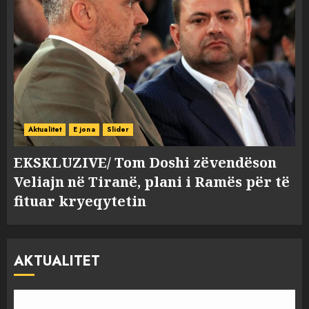
Aktualitet
E jona
Slider
EKSKLUZIVE/ Tom Doshi zëvendëson
Veliajn në Tiranë, plani i Ramës për të
fituar kryeqytetin
AKTUALITET