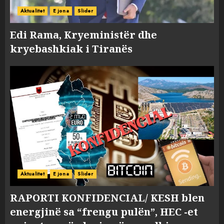
Aktualitet
E jona
Slider
Edi Rama, Kryeministër dhe
kryebashkiak i Tiranës
Aktualitet
E jona
Slider
RAPORTI KONFIDENCIAL/ KESH blen
energjinë sa “frengu pulën”, HEC -et