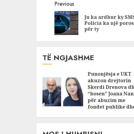
Continue
kërcënon babai i
Ramazan M
Previous
Ramazan Matajt
U fut në k
Reading
Ju ka ardhur ky SM
Policia ka një poros
për ty
TË NGJASHME
Punonjësja e UKT
akuzon drejtorin
Skerdi Drenova d
“bosen” Joana Nan
për abuzim me
fondet publike dh
pasuri të
pajustifikuar
JULY 24, 2025
MOS I HUMBISNI