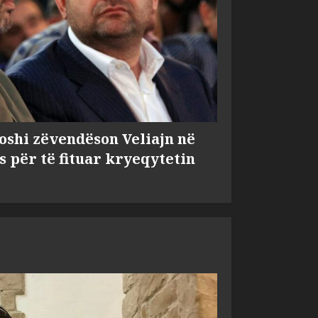
shi zëvendëson Veliajn në
s për të fituar kryeqytetin