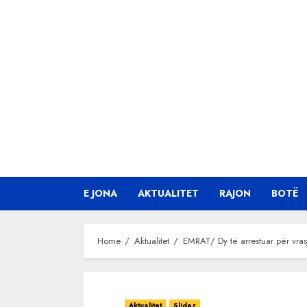
Skip
to
content
E JONA
AKTUALITET
RAJON
BOTË
Home
Aktualitet
EMRAT/ Dy të arrestuar për vra
Aktualitet
Slider