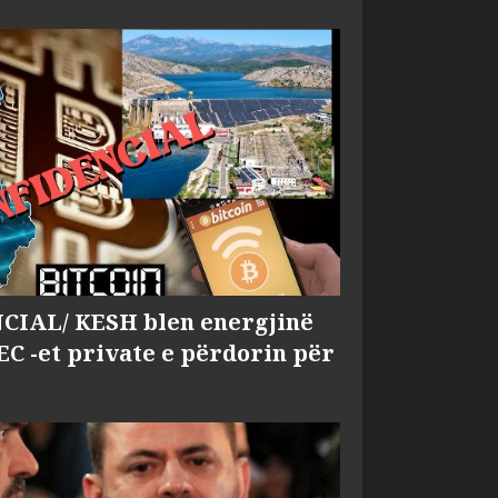
IAL/ KESH blen energjinë
EC -et private e përdorin për