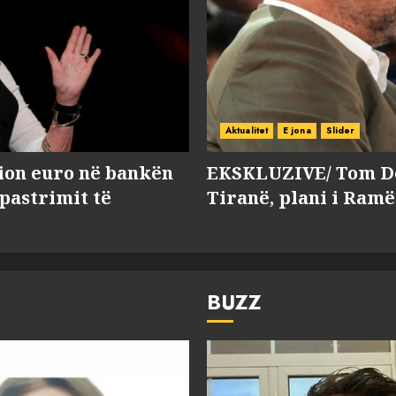
Aktualitet
E jona
Slider
lion euro në bankën
EKSKLUZIVE/ Tom Do
 pastrimit të
Tiranë, plani i Ramë
BUZZ