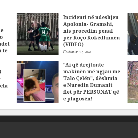
Incidenti në ndeshjen
Apolonia- Gramshi,
he
nis procedim penal
o
për Koço Kokëdhimën
ndet
(VIDEO)
 të
MARCH 27, 2025
“Ai që drejtonte
makinën më ngjau me
ë
Talo Çelën”, dëshmia
r
e Nuredin Dumanit
ela
flet për PERSONAT që
e plagosën!
MARCH 25, 2025