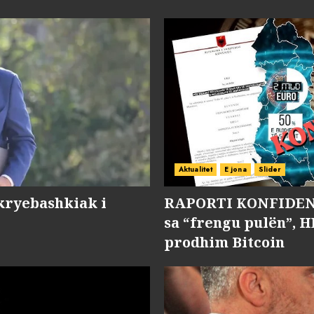
Aktualitet
E jona
Slider
kryebashkiak i
RAPORTI KONFIDENC
sa “frengu pulën”, H
prodhim Bitcoin