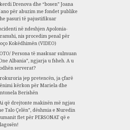
kerdi Drenova dhe “bosen” Joana
ano për abuzim me fondet publike
he pasuri të pajustifikuar
ncidenti në ndeshjen Apolonia-
ramshi, nis procedim penal për
oço Kokëdhimën (VIDEO)
OTO/ Persona të maskuar sulmuan
One Albania”, ngjarja u fsheh. A u
odhën serverat?
rokuroria jep pretencën, ja çfarë
ënimi kërkon për Mariela dhe
ntonela Berishën
Ai që drejtonte makinën më ngjau
e Talo Çelën”, dëshmia e Nuredin
umanit flet për PERSONAT që e
lagosën!