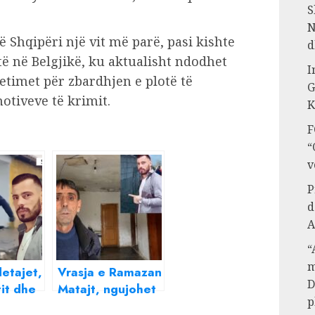
S
N
 Shqipëri një vit më parë, pasi kishte
d
të në Belgjikë, ku aktualisht ndodhet
I
 hetimet për zbardhjen e plotë të
G
otiveve të krimit.
K
F
“
v
P
d
A
“
m
detajet,
Vrasja e Ramazan
D
tit dhe
Matajt, ngujohet
p
sja e
familja Hasaj/