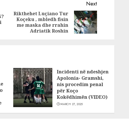
atajt:
Babai i autorëve:
Next
urth
Më ka rënë
Rikthehet Luçiano Tur
S?
bombë në shtëpi,
Koçeku , mbledh fisin
Previous
Next
i
kam nevojë për
me maska dhe rrahin
post:
post:
ndihmë
Adriatik Roshin
Incidenti në ndeshjen
Apolonia- Gramshi,
he
nis procedim penal
o
për Koço
Kokëdhimën (VIDEO)
e
MARCH 27, 2025