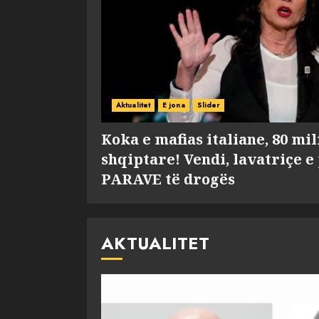
Aktualitet
E jona
Slider
Koka e mafias italiane, 80 mi
shqiptare! Vendi, lavatriçe e
PARAVE të drogës
AKTUALITET