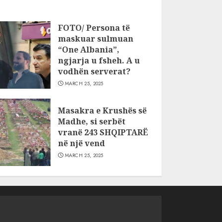
FOTO/ Persona të
maskuar sulmuan
“One Albania”,
ngjarja u fsheh. A u
vodhën serverat?
MARCH 25, 2025
Masakra e Krushës së
Madhe, si serbët
vranë 243 SHQIPTARË
në një vend
MARCH 25, 2025