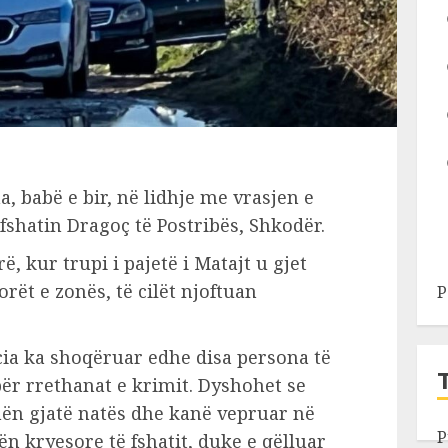
a, babë e bir, në lidhje me vrasjen e
fshatin Dragoç të Postribës, Shkodër.
, kur trupi i pajetë i Matajt u gjet
ët e zonës, të cilët njoftuan
P
icia ka shoqëruar edhe disa persona të
për rrethanat e krimit. Dyshohet se
mën gjatë natës dhe kanë vepruar në
P
n kryesore të fshatit, duke e qëlluar