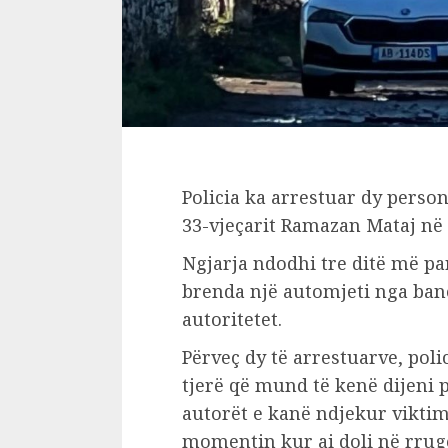
Policia ka arrestuar dy person
33-vjeçarit Ramazan Mataj në 
Ngjarja ndodhi tre ditë më parë
brenda një automjeti nga banor
autoritetet.
Përveç dy të arrestuarve, pol
tjerë që mund të kenë dijeni 
autorët e kanë ndjekur vikti
momentin kur ai doli në rrugë