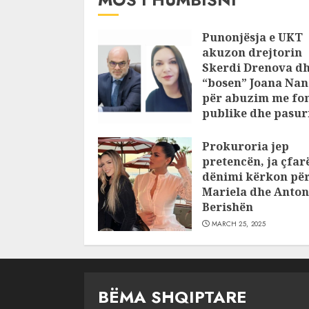
Punonjësja e UKT
akuzon drejtorin
Skerdi Drenova d
“bosen” Joana Nan
për abuzim me fo
publike dhe pasuri
pajustifikuar
Prokuroria jep
JULY 24, 2025
pretencën, ja çfar
dënimi kërkon pë
Mariela dhe Anton
Berishën
MARCH 25, 2025
BËMA SHQIPTARE