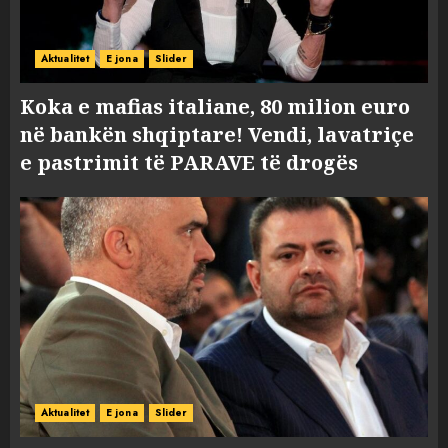
Aktualitet
E jona
Slider
Koka e mafias italiane, 80 milion euro
në bankën shqiptare! Vendi, lavatriçe
e pastrimit të PARAVE të drogës
Aktualitet
E jona
Slider