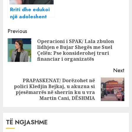
falje
Rriti dhe edukoi
një adoleshent
që ther me thika,
Continue
flet babai i Mario
Previous
Perlleshit dhe
Reading
Operacioni i SPAK/ Lala zbulon
akuzon mediat:
lidhjen e Bujar Shegës me Suel
Pre
Pse s’kam
Çelën: Pse konsiderohej truri
pos
komunikuar me
financiar i organizatës
familjen e Martin
Next
Canit
PRAPASKENAT/ Dorëzohet në
polici Kledjin Bejkaj, u akuzua si
Next
pjesëmarrës në sherrin ku u vra
post:
Martin Cani, DËSHMIA
TË NGJASHME