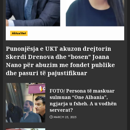
Aktualitet
Punonjësja e UKT akuzon drejtorin
Skerdi Drenova dhe “bosen” Joana
Nano për abuzim me fondet publike
dhe pasuri të pajustifikuar
FOTO/ Persona të maskuar
sulmuan “One Albania”,
ngjarja u fsheh. A u vodhën
serverat?
MARCH 25, 2025