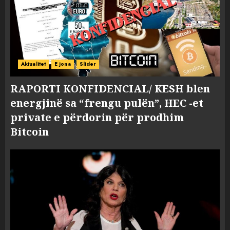
Aktualitet
E jona
Slider
RAPORTI KONFIDENCIAL/ KESH blen
energjinë sa “frengu pulën”, HEC -et
private e përdorin për prodhim
Bitcoin