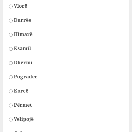
Vlorë
Durrës
Himarë
Ksamil
Dhërmi
Pogradec
Korcë
Përmet
Velipojë