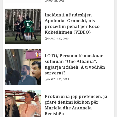
JULY 24, 2025
Incidenti në ndeshjen
Apolonia- Gramshi, nis
procedim penal për Koço
Kokëdhimën (VIDEO)
MARCH 27, 2025
FOTO/ Persona të maskuar
sulmuan “One Albania”,
ngjarja u fsheh. A u vodhën
serverat?
MARCH 25, 2025
Prokuroria jep pretencën, ja
çfarë dënimi kërkon për
Mariela dhe Antonela
Berishën