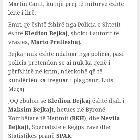
Martin Canit, ku një prej të miturve është
lënë i lirë.
Emri që është fshirë nga Policia e Shtetit
është
Kledion Bejkaj
, shoku i autorit të
vrasjes,
Mario Prelleshaj
.
Bejkaj nuk është ndaluar nga policia, pasi
policia pretendon se ai nuk ka qenë i
përfshirë në krim, ndërkohë që të
kundërtën ka treguar i plagosuri Luis
Meçaj.
JOQ zbulon se
Kledion Bejkaj
është djali i
Maksim Bejkajt
, hetues në Byronë
Kombëtare të Hetimit (
BKH
), dhe
Nevila
Bejkajt
, Specialiste e Regjistrave dhe
Statistikës pranë
SPAK
.