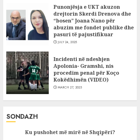
Punonjësja e UKT akuzon
drejtorin Skerdi Drenova dhe
“bosen” Joana Nano për
abuzim me fondet publike dhe
pasuri të pajustifikuar
JULY 24, 2025
Incidenti në ndeshjen
Apolonia- Gramshi, nis
procedim penal për Koço
Kokëdhimën (VIDEO)
MARCH 27, 2025
SONDAZH
Ku pushohet më mirë në Shqipëri?