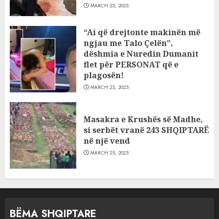
MARCH 25, 2025
“Ai që drejtonte makinën më
ngjau me Talo Çelën”,
dëshmia e Nuredin Dumanit
flet për PERSONAT që e
plagosën!
MARCH 25, 2025
Masakra e Krushës së Madhe,
si serbët vranë 243 SHQIPTARË
në një vend
MARCH 25, 2025
BËMA SHQIPTARE