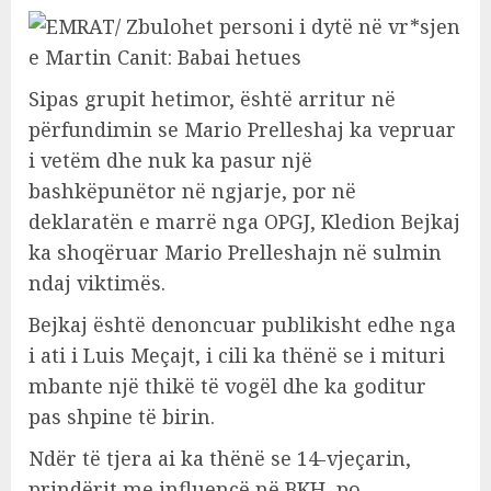
Sipas grupit hetimor, është arritur në
përfundimin se Mario Prelleshaj ka vepruar
i vetëm dhe nuk ka pasur një
bashkëpunëtor në ngjarje, por në
deklaratën e marrë nga OPGJ, Kledion Bejkaj
ka shoqëruar Mario Prelleshajn në sulmin
ndaj viktimës.
Bejkaj është denoncuar publikisht edhe nga
i ati i Luis Meçajt, i cili ka thënë se i mituri
mbante një thikë të vogël dhe ka goditur
pas shpine të birin.
Ndër të tjera ai ka thënë se 14-vjeçarin,
prindërit me influencë në BKH, po