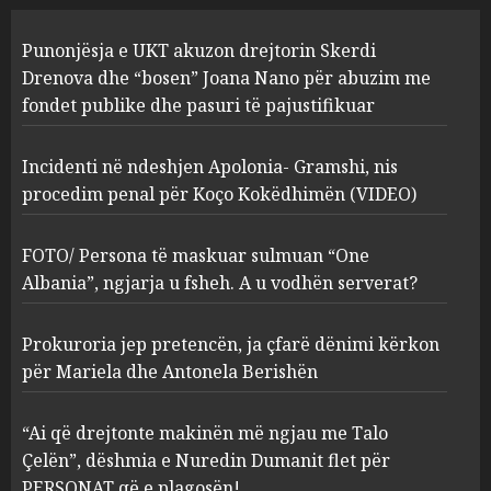
Incidenti në ndeshjen
Punonjësja e UKT akuzon drejtorin Skerdi
Apolonia- Gramshi, nis
procedim penal për Koço
Drenova dhe “bosen” Joana Nano për abuzim me
Kokëdhimën (VIDEO)
fondet publike dhe pasuri të pajustifikuar
2
MARCH 27, 2025
Incidenti në ndeshjen Apolonia- Gramshi, nis
procedim penal për Koço Kokëdhimën (VIDEO)
FOTO/ Persona të maskuar
sulmuan “One Albania”,
ngjarja u fsheh. A u vodhën
FOTO/ Persona të maskuar sulmuan “One
serverat?
Albania”, ngjarja u fsheh. A u vodhën serverat?
3
MARCH 25, 2025
Prokuroria jep pretencën, ja çfarë dënimi kërkon
Prokuroria jep pretencën, ja
për Mariela dhe Antonela Berishën
çfarë dënimi kërkon për
Mariela dhe Antonela
“Ai që drejtonte makinën më ngjau me Talo
Berishën
Çelën”, dëshmia e Nuredin Dumanit flet për
4
MARCH 25, 2025
PERSONAT që e plagosën!