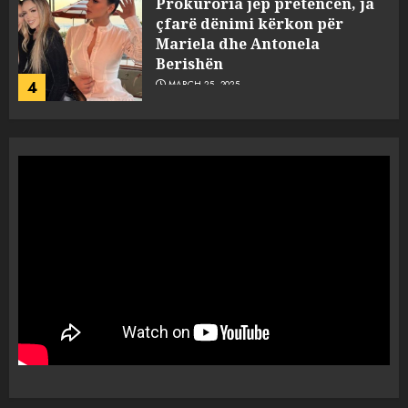
Prokuroria jep pretencën, ja
çfarë dënimi kërkon për
Mariela dhe Antonela
Berishën
4
MARCH 25, 2025
“Ai që drejtonte makinën më
ngjau me Talo Çelën”,
dëshmia e Nuredin Dumanit
flet për PERSONAT që e
plagosën!
5
MARCH 25, 2025
Punonjësja e UKT akuzon
drejtorin Skerdi Drenova dhe
“bosen” Joana Nano për
abuzim me fondet publike dhe
pasuri të pajustifikuar
1
JULY 24, 2025