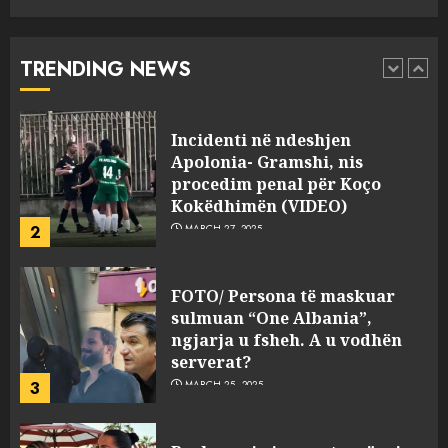
drejtorin Skerdi Drenova dhe
“bosen” Joana Nano për
abuzim me fondet publike dhe
TRENDING NEWS
pasuri të pajustifikuar
1
JULY 24, 2025
Incidenti në ndeshjen
Apolonia- Gramshi, nis
procedim penal për Koço
Kokëdhimën (VIDEO)
2
MARCH 27, 2025
FOTO/ Persona të maskuar
sulmuan “One Albania”,
ngjarja u fsheh. A u vodhën
serverat?
3
MARCH 25, 2025