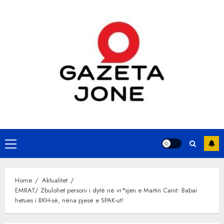
Skip
to
content
Primary
Menu
Home
Aktualitet
EMRAT/ Zbulohet personi i dytë në vr*sjen e Martin Canit: Babai
hetues i BKH-së, nëna pjesë e SPAK-ut!