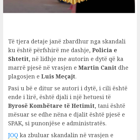
Të tjera detaje janë zbardhur nga skandali
ku është përfshirë me dashje,
Policia e
Shtetit
, në lidhje me autorin e dytë që ka
marrë pjesë në vrasjen e
Martin Canit
dhe
plagosjen e
Luis Meçajt
.
Pasi u bë e ditur se autori i dytë, i cili është
ende i lirë, është djali i një hetuesi të
Byrosë Kombëtare të Hetimit
, tani është
mësuar se edhe nëna e djalit është pjesë e
SPAK, si punonjëse e administratës.
JOQ
ka zbuluar skandalin në vrasjen e