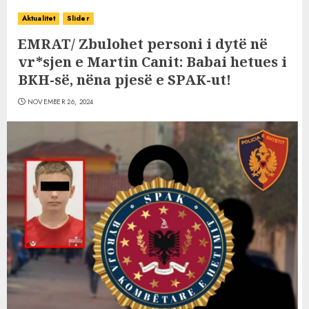
Aktualitet
Slider
EMRAT/ Zbulohet personi i dytë në
vr*sjen e Martin Canit: Babai hetues i
BKH-së, nëna pjesë e SPAK-ut!
NOVEMBER 26, 2024