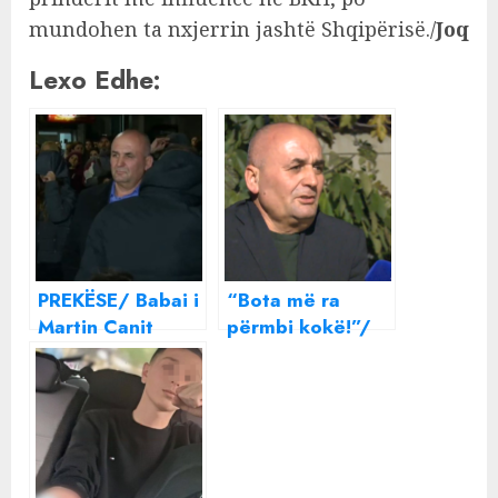
mundohen ta nxjerrin jashtë Shqipërisë./
Joq
Lexo Edhe:
PREKËSE/ Babai i
“Bota më ra
Martin Canit
përmbi kokë!”/
shkon në
Babai i Martin
PROTESTËN për
Canit: Dua që
të birin!
djali im të prehet
në paqe! Familja
e autorit s’na ka
kërkuar ende