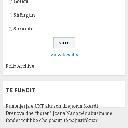
Golem
Shëngjin
Sarandë
View Results
Polls Archive
TË FUNDIT
Punonjësja e UKT akuzon drejtorin Skerdi
Drenova dhe “bosen” Joana Nano për abuzim me
fondet publike dhe pasuri të pajustifikuar