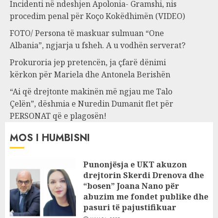
Incidenti në ndeshjen Apolonia- Gramshi, nis
procedim penal për Koço Kokëdhimën (VIDEO)
FOTO/ Persona të maskuar sulmuan “One
Albania”, ngjarja u fsheh. A u vodhën serverat?
Prokuroria jep pretencën, ja çfarë dënimi
kërkon për Mariela dhe Antonela Berishën
“Ai që drejtonte makinën më ngjau me Talo
Çelën”, dëshmia e Nuredin Dumanit flet për
PERSONAT që e plagosën!
MOS I HUMBISNI
Punonjësja e UKT akuzon
drejtorin Skerdi Drenova dhe
“bosen” Joana Nano për
abuzim me fondet publike dhe
pasuri të pajustifikuar