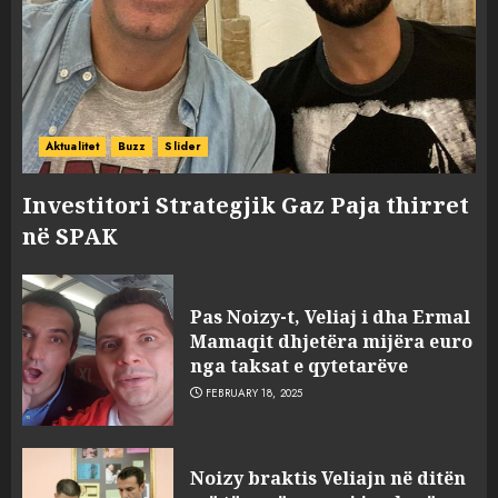
Aktualitet
Buzz
Slider
Investitori Strategjik Gaz Paja thirret
në SPAK
Pas Noizy-t, Veliaj i dha Ermal
Mamaqit dhjetëra mijëra euro
nga taksat e qytetarëve
FEBRUARY 18, 2025
FOTO/ Persona të maskuar
Noizy braktis Veliajn në ditën
sulmuan “One Albania”,