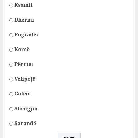
Ksamil
Dhërmi
Pogradec
Korcë
Përmet
Velipojë
Golem
Shëngjin
Sarandë