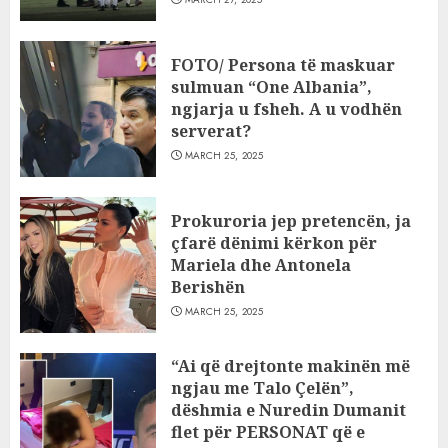
FOTO/ Persona të maskuar
sulmuan “One Albania”,
ngjarja u fsheh. A u vodhën
serverat?
MARCH 25, 2025
Prokuroria jep pretencën, ja
çfarë dënimi kërkon për
Mariela dhe Antonela
Berishën
MARCH 25, 2025
“Ai që drejtonte makinën më
ngjau me Talo Çelën”,
dëshmia e Nuredin Dumanit
flet për PERSONAT që e