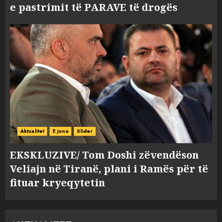
e pastrimit të PARAVE të drogës
Aktualitet
E jona
Slider
EKSKLUZIVE/ Tom Doshi zëvendëson
Veliajn në Tiranë, plani i Ramës për të
fituar kryeqytetin