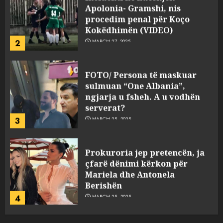
Apolonia- Gramshi, nis
procedim penal për Koço
Kokëdhimën (VIDEO)
2
MARCH 27, 2025
FOTO/ Persona të maskuar
sulmuan “One Albania”,
ngjarja u fsheh. A u vodhën
serverat?
3
MARCH 25, 2025
Prokuroria jep pretencën, ja
çfarë dënimi kërkon për
Mariela dhe Antonela
Berishën
4
MARCH 25, 2025