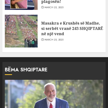
plagosën!
MARCH 25, 2025
Masakra e Krushës së Madhe,
si serbët vranë 243 SHQIPTARË
në një vend
MARCH 25, 2025
BËMA SHQIPTARE