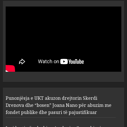
“Ai që drejtonte makinën më
ngjau me Talo Çelën”,
dëshmia e Nuredin Dumanit
flet për PERSONAT që e
plagosën!
5
MARCH 25, 2025
Punonjësja e UKT akuzon
drejtorin Skerdi Drenova dhe
“bosen” Joana Nano për
abuzim me fondet publike dhe
pasuri të pajustifikuar
1
JULY 24, 2025
Incidenti në ndeshjen
Punonjësja e UKT akuzon drejtorin Skerdi
Apolonia- Gramshi, nis
procedim penal për Koço
Drenova dhe “bosen” Joana Nano për abuzim me
Kokëdhimën (VIDEO)
fondet publike dhe pasuri të pajustifikuar
2
MARCH 27, 2025