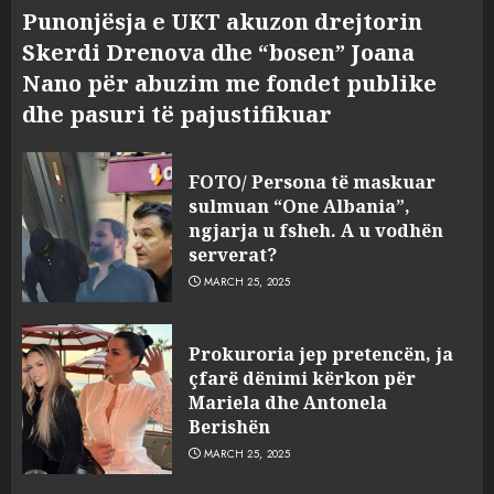
Punonjësja e UKT akuzon drejtorin
Skerdi Drenova dhe “bosen” Joana
Nano për abuzim me fondet publike
dhe pasuri të pajustifikuar
FOTO/ Persona të maskuar
sulmuan “One Albania”,
ngjarja u fsheh. A u vodhën
serverat?
MARCH 25, 2025
Prokuroria jep pretencën, ja
çfarë dënimi kërkon për
Mariela dhe Antonela
Berishën
MARCH 25, 2025