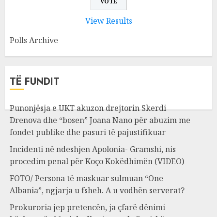
View Results
Polls Archive
TË FUNDIT
Punonjësja e UKT akuzon drejtorin Skerdi
Drenova dhe “bosen” Joana Nano për abuzim me
fondet publike dhe pasuri të pajustifikuar
Incidenti në ndeshjen Apolonia- Gramshi, nis
procedim penal për Koço Kokëdhimën (VIDEO)
FOTO/ Persona të maskuar sulmuan “One
Albania”, ngjarja u fsheh. A u vodhën serverat?
Prokuroria jep pretencën, ja çfarë dënimi