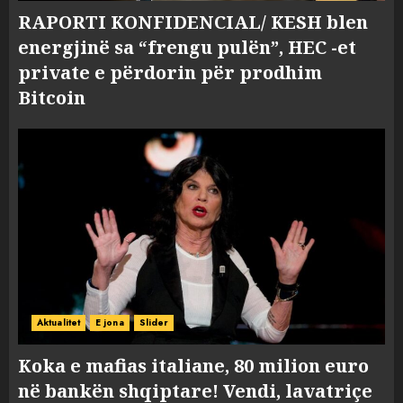
RAPORTI KONFIDENCIAL/ KESH blen
energjinë sa “frengu pulën”, HEC -et
private e përdorin për prodhim
Bitcoin
Aktualitet
E jona
Slider
Koka e mafias italiane, 80 milion euro
në bankën shqiptare! Vendi, lavatriçe