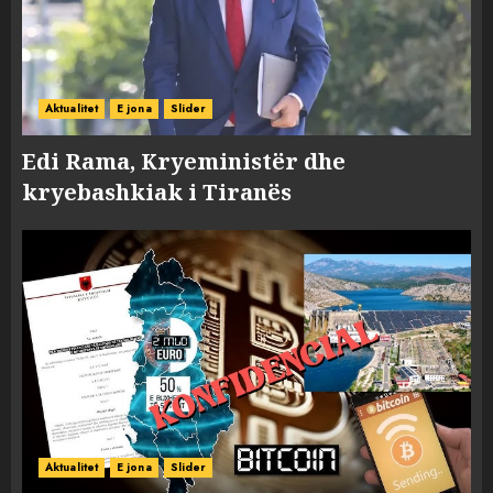
Aktualitet
E jona
Slider
Edi Rama, Kryeministër dhe
kryebashkiak i Tiranës
Aktualitet
E jona
Slider