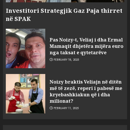
Investitori Strategjik Gaz Paja thirret
në SPAK
Pas Noizy-t, Veliaj i dha Ermal
Mamaqit dhjetëra mijëra euro
nga taksat e qytetarëve
FEBRUARY 18, 2025
FOTO/ Persona të maskuar
Noizy braktis Veliajn në ditën
sulmuan “One Albania”,
më të zezë, reperi i pabesë me
ngjarja u fsheh. A u vodhën
kryebashkiakun që i dha
serverat?
milionat?
3
MARCH 25, 2025
FEBRUARY 11, 2025
Prokuroria jep pretencën, ja
çfarë dënimi kërkon për