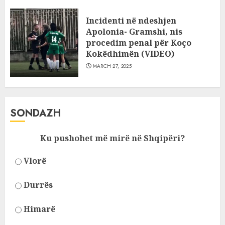
Incidenti në ndeshjen
Apolonia- Gramshi, nis
procedim penal për Koço
Kokëdhimën (VIDEO)
MARCH 27, 2025
SONDAZH
Ku pushohet më mirë në Shqipëri?
Vlorë
Durrës
Himarë