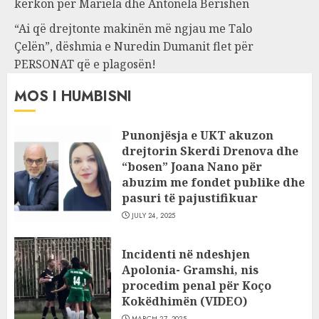
kërkon për Mariela dhe Antonela Berishën
“Ai që drejtonte makinën më ngjau me Talo
Çelën”, dëshmia e Nuredin Dumanit flet për
PERSONAT që e plagosën!
MOS I HUMBISNI
Punonjësja e UKT akuzon
drejtorin Skerdi Drenova dhe
“bosen” Joana Nano për
abuzim me fondet publike dhe
pasuri të pajustifikuar
JULY 24, 2025
Incidenti në ndeshjen
Apolonia- Gramshi, nis
procedim penal për Koço
Kokëdhimën (VIDEO)
MARCH 27, 2025