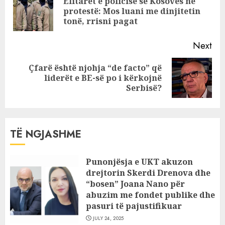
Elitarët e policisë së Kosovës në
që humbi jetën
Pre
protestë: Mos luani me dinjitetin
pos
tonë, rrisni pagat
Next
Çfarë është njohja “de facto” që
Next
liderët e BE-së po i kërkojnë
post:
Serbisë?
TË NGJASHME
Punonjësja e UKT akuzon
drejtorin Skerdi Drenova dhe
“bosen” Joana Nano për
abuzim me fondet publike dhe
pasuri të pajustifikuar
JULY 24, 2025