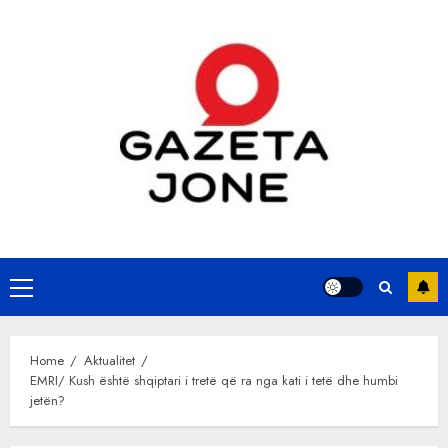
Skip
to
content
Primary
Menu
Home
Aktualitet
EMRI/ Kush është shqiptari i tretë që ra nga kati i tetë dhe humbi
jetën?