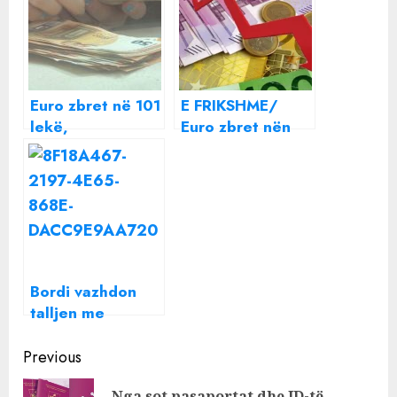
Euro zbret në 101
E FRIKSHME/
lekë,
Euro zbret nën
zhvlerësohen
99 lekë, mafia e
edhe valutat e
pastrimit të
tjera
parave
shkatërron
ekonominë e
familjeve
shqiptare
Bordi vazhdon
talljen me
shqiptarët, zbret
Continue
me 2 lekë çmimin
Previous
e naftës
Reading
Nga sot pasaportat dhe ID-të