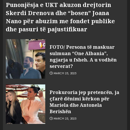
Punonjësja e UKT akuzon drejtorin
Skerdi Drenova dhe “bosen” Joana
Nano për abuzim me fondet publike
dhe pasuri të pajustifikuar
FOTO/ Persona të maskuar
sulmuan “One Albania”,
ngjarja u fsheh. A u vodhën
serverat?
MARCH 25, 2025
Prokuroria jep pretencën, ja
çfarë dënimi kërkon për
Mariela dhe Antonela
Berishën
MARCH 25, 2025