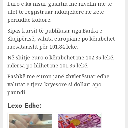
Euro e ka nisur gushtin me nivelin më të
ulët të regjistruar ndonjëherë në këtë
periudhë kohore.
Sipas kursit të publikuar nga Banka e
Shqipërisë, valuta europiane po këmbehet
mesatarisht për 101.84 lekë.
Në shitje euro o këmbehet me 102.35 lekë,
ndërsa po blihet me 101.35 lekë.
Bashkë me euron janë zhvlerësuar edhe
valutat e tjera kryesore si dollari apo
paundi.
Lexo Edhe: