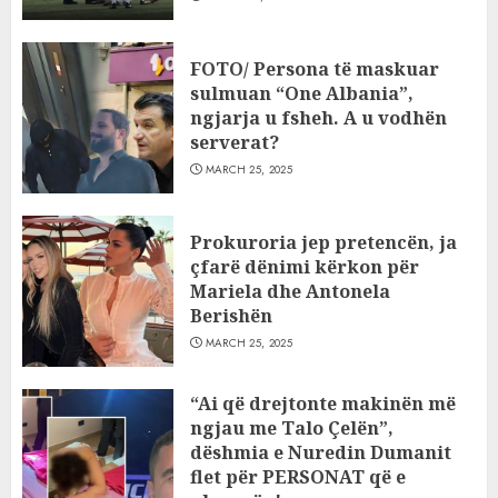
FOTO/ Persona të maskuar
sulmuan “One Albania”,
ngjarja u fsheh. A u vodhën
serverat?
MARCH 25, 2025
Prokuroria jep pretencën, ja
çfarë dënimi kërkon për
Mariela dhe Antonela
Berishën
MARCH 25, 2025
“Ai që drejtonte makinën më
ngjau me Talo Çelën”,
dëshmia e Nuredin Dumanit
flet për PERSONAT që e