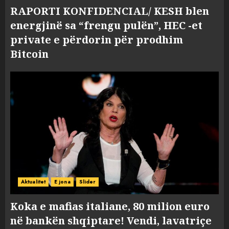
RAPORTI KONFIDENCIAL/ KESH blen
energjinë sa “frengu pulën”, HEC -et
private e përdorin për prodhim
Bitcoin
Aktualitet
E jona
Slider
Koka e mafias italiane, 80 milion euro
në bankën shqiptare! Vendi, lavatriçe