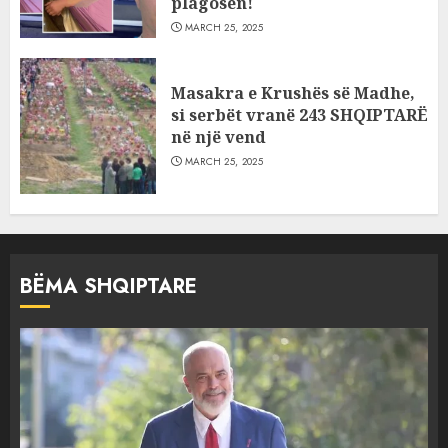
plagosën!
MARCH 25, 2025
Masakra e Krushës së Madhe,
si serbët vranë 243 SHQIPTARË
në një vend
MARCH 25, 2025
BËMA SHQIPTARE