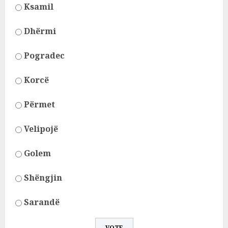
Ksamil
Dhërmi
Pogradec
Korcë
Përmet
Velipojë
Golem
Shëngjin
Sarandë