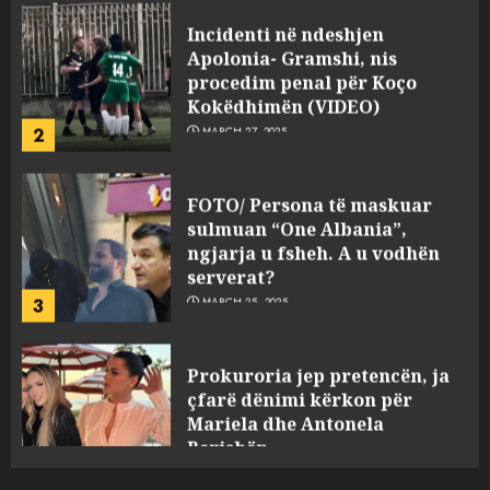
Apolonia- Gramshi, nis
procedim penal për Koço
Kokëdhimën (VIDEO)
2
MARCH 27, 2025
FOTO/ Persona të maskuar
sulmuan “One Albania”,
ngjarja u fsheh. A u vodhën
serverat?
3
MARCH 25, 2025
Prokuroria jep pretencën, ja
çfarë dënimi kërkon për
Mariela dhe Antonela
Berishën
4
MARCH 25, 2025