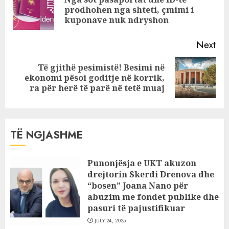
Pre
prodhohen nga shteti, çmimi i
pos
kuponave nuk ndryshon
Next
Të gjithë pesimistë! Besimi në
Next
ekonomi pësoi goditje në korrik,
post:
ra për herë të parë në tetë muaj
TË NGJASHME
Punonjësja e UKT akuzon
drejtorin Skerdi Drenova dhe
“bosen” Joana Nano për
abuzim me fondet publike dhe
pasuri të pajustifikuar
JULY 24, 2025