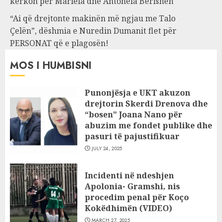
kërkon për Mariela dhe Antonela Berishën
“Ai që drejtonte makinën më ngjau me Talo
Çelën”, dëshmia e Nuredin Dumanit flet për
PERSONAT që e plagosën!
MOS I HUMBISNI
Punonjësja e UKT akuzon
drejtorin Skerdi Drenova dhe
“bosen” Joana Nano për
abuzim me fondet publike dhe
pasuri të pajustifikuar
JULY 24, 2025
Incidenti në ndeshjen
Apolonia- Gramshi, nis
procedim penal për Koço
Kokëdhimën (VIDEO)
MARCH 27, 2025