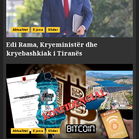
Aktualitet
E jona
Slider
Edi Rama, Kryeministër dhe
kryebashkiak i Tiranës
Aktualitet
E jona
Slider