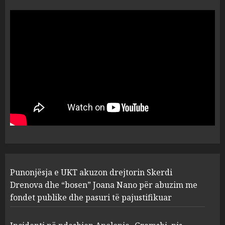
“Ai që drejtonte makinën më
ngjau me Talo Çelën”,
dëshmia e Nuredin Dumanit
flet për PERSONAT që e
plagosën!
5
MARCH 25, 2025
Punonjësja e UKT akuzon
drejtorin Skerdi Drenova dhe
“bosen” Joana Nano për
abuzim me fondet publike dhe
pasuri të pajustifikuar
1
JULY 24, 2025
Incidenti në ndeshjen
Punonjësja e UKT akuzon drejtorin Skerdi
Apolonia- Gramshi, nis
procedim penal për Koço
Drenova dhe “bosen” Joana Nano për abuzim me
Kokëdhimën (VIDEO)
fondet publike dhe pasuri të pajustifikuar
2
MARCH 27, 2025