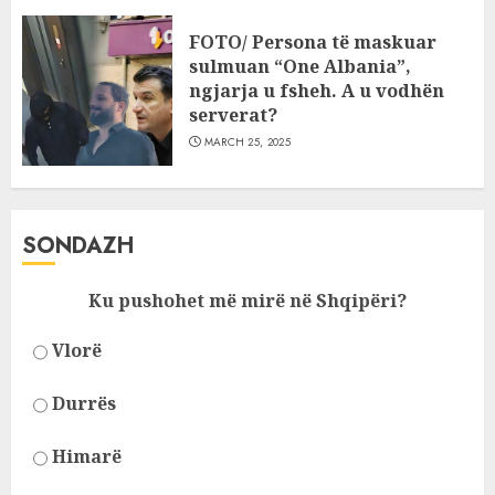
FOTO/ Persona të maskuar
sulmuan “One Albania”,
ngjarja u fsheh. A u vodhën
serverat?
MARCH 25, 2025
SONDAZH
Ku pushohet më mirë në Shqipëri?
Vlorë
Durrës
Himarë