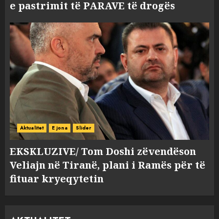
e pastrimit të PARAVE të drogës
Aktualitet
E jona
Slider
EKSKLUZIVE/ Tom Doshi zëvendëson
Veliajn në Tiranë, plani i Ramës për të
fituar kryeqytetin