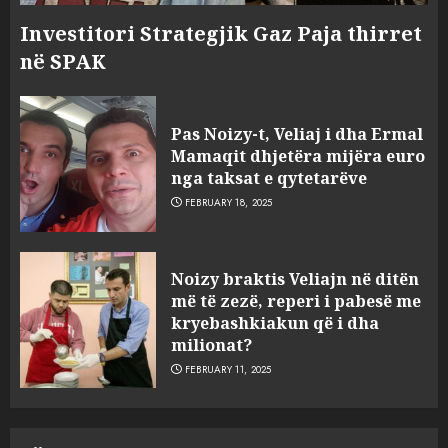
Investitori Strategjik Gaz Paja thirret
në SPAK
Pas Noizy-t, Veliaj i dha Ermal
Mamaqit dhjetëra mijëra euro
nga taksat e qytetarëve
FEBRUARY 18, 2025
FOTO/ Persona të maskuar
Noizy braktis Veliajn në ditën
sulmuan “One Albania”,
më të zezë, reperi i pabesë me
ngjarja u fsheh. A u vodhën
kryebashkiakun që i dha
serverat?
milionat?
3
MARCH 25, 2025
FEBRUARY 11, 2025
Prokuroria jep pretencën, ja
çfarë dënimi kërkon për