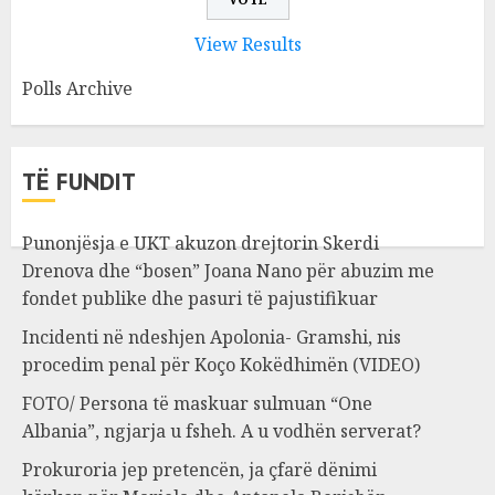
View Results
Polls Archive
TË FUNDIT
Punonjësja e UKT akuzon drejtorin Skerdi
Drenova dhe “bosen” Joana Nano për abuzim me
fondet publike dhe pasuri të pajustifikuar
Incidenti në ndeshjen Apolonia- Gramshi, nis
procedim penal për Koço Kokëdhimën (VIDEO)
FOTO/ Persona të maskuar sulmuan “One
Albania”, ngjarja u fsheh. A u vodhën serverat?
Prokuroria jep pretencën, ja çfarë dënimi