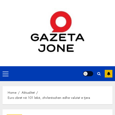
Skip
to
content
Primary
Menu
Home
Aktualitet
Euro zbret në 101 lekë, zhvlerësohen edhe valutat e tjera