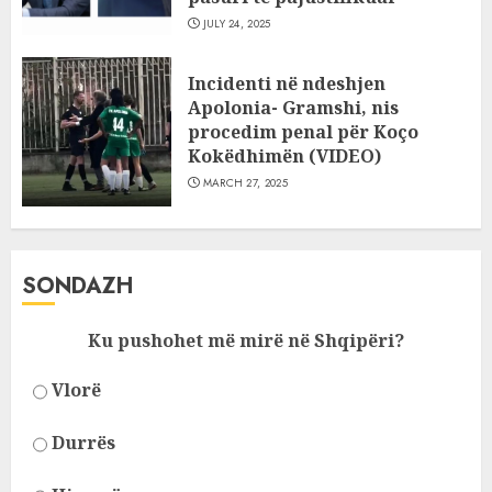
JULY 24, 2025
Incidenti në ndeshjen
Apolonia- Gramshi, nis
procedim penal për Koço
Kokëdhimën (VIDEO)
MARCH 27, 2025
SONDAZH
Ku pushohet më mirë në Shqipëri?
Vlorë
Durrës