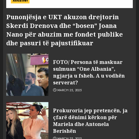
Aktualitet
Punonjësja e UKT akuzon drejtorin
Skerdi Drenova dhe “bosen” Joana
Nano për abuzim me fondet publike
dhe pasuri të pajustifikuar
FOTO/ Persona të maskuar
sulmuan “One Albania”,
ngjarja u fsheh. A u vodhën
serverat?
MARCH 25, 2025
Prokuroria jep pretencën, ja
çfarë dënimi kërkon për
Mariela dhe Antonela
Berishën
MARCH 25, 2025