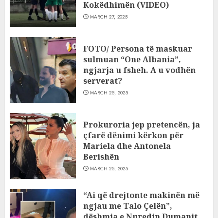
Kokëdhimën (VIDEO)
MARCH 27, 2025
FOTO/ Persona të maskuar
sulmuan “One Albania”,
ngjarja u fsheh. A u vodhën
serverat?
MARCH 25, 2025
Prokuroria jep pretencën, ja
çfarë dënimi kërkon për
Mariela dhe Antonela
Berishën
MARCH 25, 2025
“Ai që drejtonte makinën më
ngjau me Talo Çelën”,
dëshmia e Nuredin Dumanit