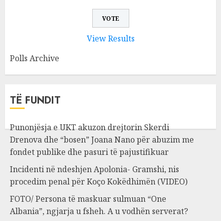
View Results
Polls Archive
TË FUNDIT
Punonjësja e UKT akuzon drejtorin Skerdi
Drenova dhe “bosen” Joana Nano për abuzim me
fondet publike dhe pasuri të pajustifikuar
Incidenti në ndeshjen Apolonia- Gramshi, nis
procedim penal për Koço Kokëdhimën (VIDEO)
FOTO/ Persona të maskuar sulmuan “One
Albania”, ngjarja u fsheh. A u vodhën serverat?