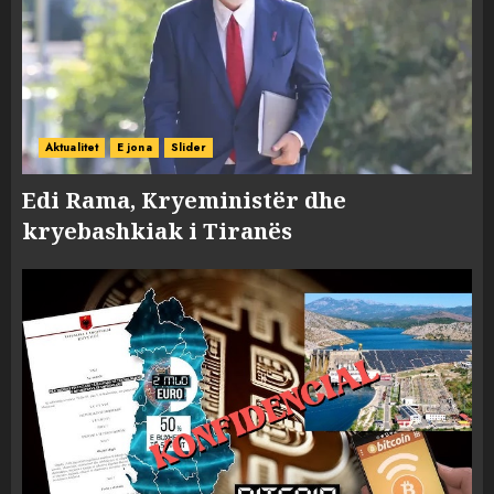
Aktualitet
E jona
Slider
Edi Rama, Kryeministër dhe
kryebashkiak i Tiranës