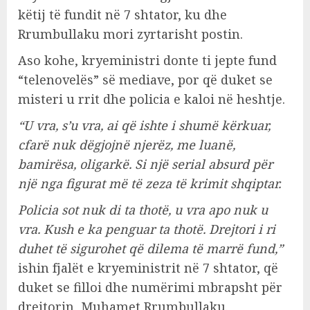
këtij të fundit në 7 shtator, ku dhe
Rrumbullaku mori zyrtarisht postin.
Aso kohe, kryeministri donte ti jepte fund
“telenovelës” së mediave, por që duket se
misteri u rrit dhe policia e kaloi në heshtje.
“U vra, s’u vra, ai që ishte i shumë kërkuar,
cfarë nuk dëgjojnë njerëz, me luanë,
bamirësa, oligarkë. Si një serial absurd për
një nga figurat më të zeza të krimit shqiptar.
Policia sot nuk di ta thotë, u vra apo nuk u
vra. Kush e ka penguar ta thotë. Drejtori i ri
duhet të sigurohet që dilema të marrë fund,”
ishin fjalët e kryeministrit në 7 shtator, që
duket se filloi dhe numërimi mbrapsht për
drejtorin, Muhamet Rrumbullaku.