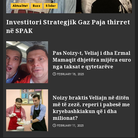
Aktualitet
Buzz
Slider
Investitori Strategjik Gaz Paja thirret
në SPAK
Pas Noizy-t, Veliaj i dha Ermal
Mamaqit dhjetëra mijëra euro
nga taksat e qytetarëve
FEBRUARY 18, 2025
FOTO/ Persona të maskuar
Noizy braktis Veliajn në ditën
sulmuan “One Albania”,
më të zezë, reperi i pabesë me
ngjarja u fsheh. A u vodhën
kryebashkiakun që i dha
serverat?
milionat?
3
MARCH 25, 2025
FEBRUARY 11, 2025