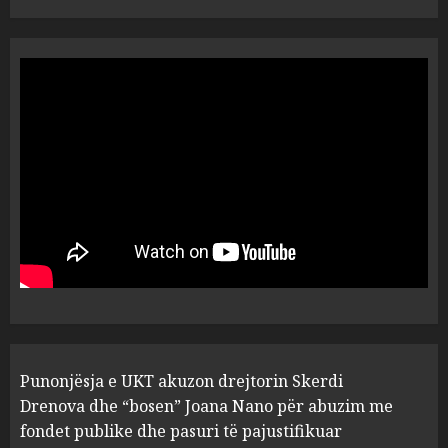
“Ai që drejtonte makinën më
ngjau me Talo Çelën”,
dëshmia e Nuredin Dumanit
flet për PERSONAT që e
plagosën!
5
MARCH 25, 2025
Punonjësja e UKT akuzon
drejtorin Skerdi Drenova dhe
“bosen” Joana Nano për
abuzim me fondet publike dhe
pasuri të pajustifikuar
1
JULY 24, 2025
Incidenti në ndeshjen
Punonjësja e UKT akuzon drejtorin Skerdi
Apolonia- Gramshi, nis
procedim penal për Koço
Drenova dhe “bosen” Joana Nano për abuzim me
Kokëdhimën (VIDEO)
fondet publike dhe pasuri të pajustifikuar
MARCH 27, 2025