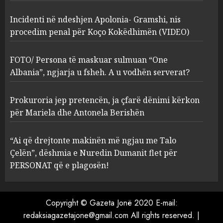
2
Incidenti në ndeshjen Apolonia- Gramshi, nis
procedim penal për Koço Kokëdhimën (VIDEO)
FOTO/ Persona të maskuar
sulmuan “One Albania”,
ngjarja u fsheh. A u vodhën
FOTO/ Persona të maskuar sulmuan “One
serverat?
Albania”, ngjarja u fsheh. A u vodhën serverat?
3
MARCH 25, 2025
Prokuroria jep pretencën, ja çfarë dënimi kërkon
Prokuroria jep pretencën, ja
për Mariela dhe Antonela Berishën
çfarë dënimi kërkon për
Mariela dhe Antonela
“Ai që drejtonte makinën më ngjau me Talo
Berishën
Çelën”, dëshmia e Nuredin Dumanit flet për
4
MARCH 25, 2025
PERSONAT që e plagosën!
“Ai që drejtonte makinën më
ngjau me Talo Çelën”,
Copyright © Gazeta Jonë 2020 E-mail:
dëshmia e Nuredin Dumanit
redaksiagazetajone@gmail.com
All rights reserved.
|
flet për PERSONAT që e