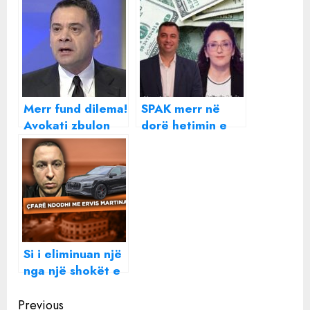
Merr fund dilema!
SPAK merr në
Avokati zbulon
dorë hetimin e
shtetin ku
mikrokredive, a
gjendet Ahmetaj
do të japin më në
fund llogari Akan
Hajdini dhe
Arlinda Muja?
Si i eliminuan një
nga një shokët e
Ervis Martinajt,
Continue
fati i tij ende
Previous