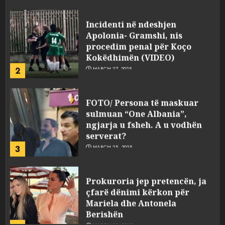
Incidenti në ndeshjen
Apolonia- Gramshi, nis
procedim penal për Koço
Kokëdhimën (VIDEO)
2
MARCH 27, 2025
FOTO/ Persona të maskuar
sulmuan “One Albania”,
ngjarja u fsheh. A u vodhën
serverat?
3
MARCH 25, 2025
Prokuroria jep pretencën, ja
çfarë dënimi kërkon për
Mariela dhe Antonela
Berishën
4
MARCH 25, 2025