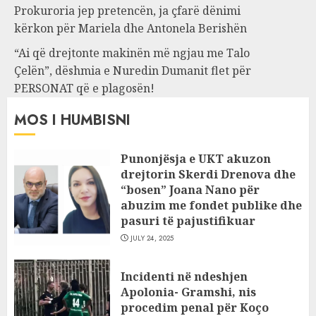
Prokuroria jep pretencën, ja çfarë dënimi
kërkon për Mariela dhe Antonela Berishën
“Ai që drejtonte makinën më ngjau me Talo
Çelën”, dëshmia e Nuredin Dumanit flet për
PERSONAT që e plagosën!
MOS I HUMBISNI
Punonjësja e UKT akuzon
drejtorin Skerdi Drenova dhe
“bosen” Joana Nano për
abuzim me fondet publike dhe
pasuri të pajustifikuar
JULY 24, 2025
Incidenti në ndeshjen
Apolonia- Gramshi, nis
procedim penal për Koço