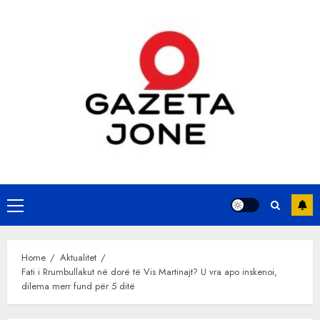
Skip
to
content
Primary
Menu
Home
Aktualitet
Fati i Rrumbullakut në dorë të Vis Martinajt? U vra apo inskenoi,
dilema merr fund për 5 ditë