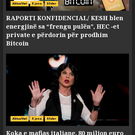
Aktualitet
E jona
Slider
RAPORTI KONFIDENCIAL/ KESH blen
energjinë sa “frengu pulën”, HEC -et
private e përdorin për prodhim
Bitcoin
Aktualitet
E jona
Slider
Koka e mafias italiane, 80 milion euro