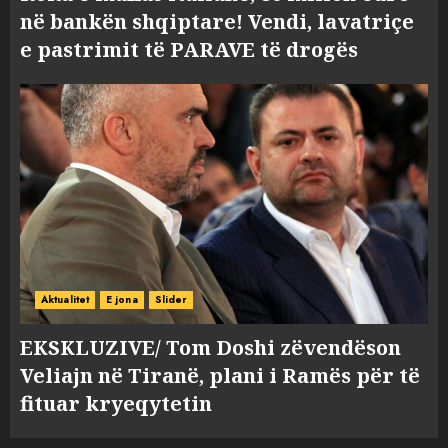
në bankën shqiptare! Vendi, lavatriçe
e pastrimit të PARAVE të drogës
Aktualitet
E jona
Slider
EKSKLUZIVE/ Tom Doshi zëvendëson
Veliajn në Tiranë, plani i Ramës për të
fituar kryeqytetin