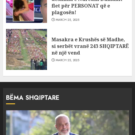
flet për PERSONAT që e
plagosën!
MARCH 25, 2025
Masakra e Krushës së Madhe,
si serbët vranë 243 SHQIPTARË
në një vend
MARCH 25, 2025
BËMA SHQIPTARE