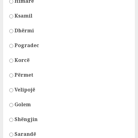
Himarë
Ksamil
Dhërmi
Pogradec
Korcë
Përmet
Velipojë
Golem
Shëngjin
Sarandë